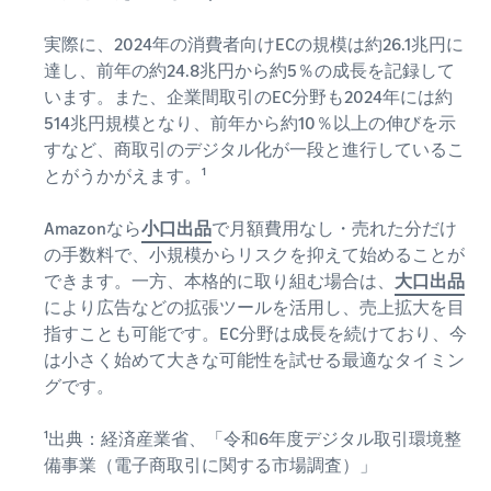
できる配送代行サ
う。ブ
ンドを登録する
ービスです。
ランド
実際に、2024年の消費者向けECの規模は約26.1兆円に
と、さまざまな
ドロップシッピング
売上の
とは？
ブランド構築ツ
達し、前年の約24.8兆円から約5％の成長を記録して
最大
ールと保護の特
外部配送を活用した販売形
います。また、企業間取引のEC分野も2024年には約
787.5万
典を利用できま
態の説明
514兆円規模となり、前年から約10％以上の伸びを示
円分の
す。
すなど、商取引のデジタル化が一段と進行しているこ
還元し
在庫管理の最適化
ます。
とがうかがえます。¹
在庫を効率よく管理する5
つのポイント
Amazonなら
小口出品
で月額費用なし・売れた分だけ
の手数料で、小規模からリスクを抑えて始めることが
ブランド立ち上げ方
できます。一方、本格的に取り組む場合は、
大口出品
法は？
により広告などの拡張ツールを活用し、売上拡大を目
ブランドの立ち上げステッ
指すことも可能です。EC分野は成長を続けており、今
プと事例紹介
は小さく始めて大きな可能性を試せる最適なタイミン
グです。
¹出典：経済産業省、「令和6年度デジタル取引環境整
備事業（電子商取引に関する市場調査）」