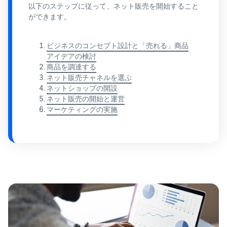
で紹介
すべてのサポート資
ム・
以下のステップに従って、ネット販売を開始すること
FBA在庫の費用見積
ブランド支援プログ
ロ
料を見る
もり
ができます。
特典
ラム（Amazonブラン
グ
スタートダッシュ成
ド登録）
イ
FBA在庫の保管・出荷費用
功パック
ン
シミュレーション
ブランドツールで継続的な
ブランド支援プログ
ビジネスのコンセプト設計と「売れる」商品
最初の１年間で約6倍の売
売上アップを支援
EC
ラム (Amazonブラン
アイデアの検討
上を目指す方法
登
に
ド登録)
商品を調達する
録
関
法人向けに販売をす
ブランドツールで継続的な
ネット販売チャネルを選ぶ
新規出品者向け特典
す
る (Amazonビジネス)
売上アップを支援
ネットショップの開設
最大787.5万円還元
る
ビジネス購買者向けに販売
ネット販売の開始と運営
お
を拡大
マーケティングの実施
新規出品者向け特典
料金
役
Amazonブランド登録
最大787.5万円分の還元
シミ
(Brand Registry)
立
海外販売 (越境EC)
ュレ
ち
ブランド保護と構築をサポ
世界中のAmazonカスタマ
FBA新商品特典
ータ
ート
情
ーに販売
FBA新規出品で特典・割引
ー
報
を提供
販売す
フルフィルメント by
Amazon 広告
る商品
Amazon(FBA)
スポンサー広告で認知度と
EC（eコマース）と
の詳細
JAPAN STORE プログ
配送・返品・カスタマーサ
は？
購入を促進
ラム
と配送
ービスを代行
ECの基礎知識と仕組みを解
費用を
日本発ブランドの海外販路
説
タイムセール
入力す
を支援