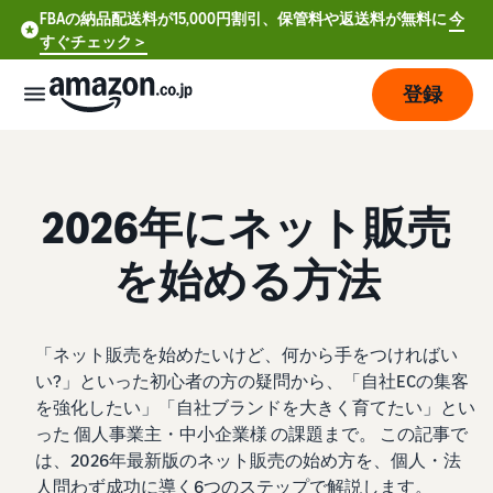
FBAの納品配送料が15,000円割引、保管料や返送料が無料に
今
すぐチェック＞
登録
販
売
の
2026年にネット販売
始
め
を始める方法
方
費
ア
「ネット販売を始めたいけど、何から手をつければい
用
カ
い?」といった初心者の方の疑問から、「自社ECの集客
ウ
を強化したい」「自社ブランドを大きく育てたい」とい
ン
販
プ
った 個人事業主・中小企業様 の課題まで。 この記事で
ト
売
ラ
は、2026年最新版のネット販売の始め方を、個人・法
登
開
ン
人問わず成功に導く6つのステップで解説します。
録