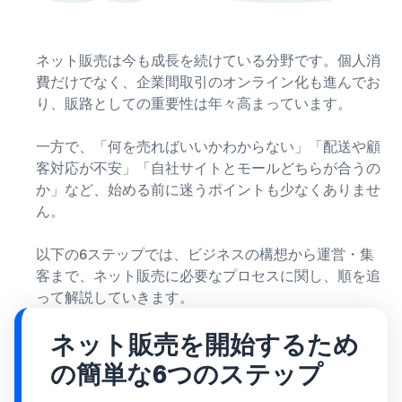
お客様を集める
マルチチャネルサー
出品、価格設定、注文管理
料
ビス (MFC)
まで商品管理や販売を行う
自社ECや他モールの注文も
その他の費用
ツール
資料請求
ネット販売は今も成長を続けている分野です。個人消
FBAで出荷
その他のオプションプログ
新
出品開始に役立つガイドブ
費だけでなく、企業間取引のオンライン化も進んでお
ラム費用を確認
Amazon出品アプリ
ックを提供
規
り、販路としての重要性は年々高まっています。
FBA在庫管理
スマホで出品・注文管理が
出
ツールを活用し、在庫量を
可能な無料Amazonセラー
品
Amazon出品大学
適正化
費
一方で、「何を売ればいいかわからない」「配送や顧
アプリ
者
ビジネスの成功をサポート
用
客対応が不安」「自社サイトとモールどちらが合うの
様
する無料の学習プログラム
の
Amazon直営の越境物
か」など、始める前に迷うポイントも少なくありませ
ブランド構築ツール
向
流
見
ん。
ブランド保護と構築をサポ
け
積
中国-日本間海上輸送サービ
販売事例
ート
の
ス
も
Amazon出品者様の成功事
以下の6ステップでは、ビジネスの構想から運営・集
ガ
り
例を紹介
客まで、ネット販売に必要なプロセスに関し、順を追
イ
販売
って解説していきます。
ド
販
商品登録のマニュア
配送方法別の費用比
支援
ル
売
較
プ
ネット販売を開始するため
促
商品登録手順をステップご
Amazon出品サービス
FBAと自社配送の費用を比
日
ロ
概要
とに解説
進
本
の簡単な6つのステップ
較
グ
語
Amazonの特徴から販売ま
ラ