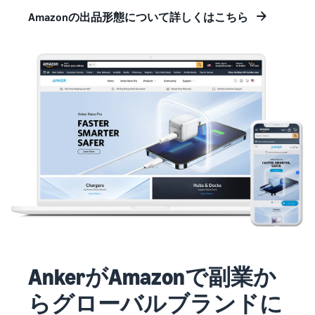
Amazon
Amazonの出品形態について詳しくはこちら
出品ブ
ログ
Amazon出
品サービス
公式が提供
するネット
販売・
Amazon出
品お役立ち
情報（ブロ
グ記事）を
テーマ別に
一覧でご紹
介します。
AnkerがAmazonで副業か
らグローバルブランドに