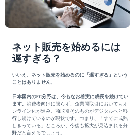
タイムセールを活用した販
るだけ
ネット販売について
売強化
で、さ
コンサルティングサ
まざま
ネット販売の基本ステップ
ービス
な配送
を紹介
その他プログラムを
専任コンサルタントがビジ
方法の
見る
ネス拡大をサポート
新規
コスト
ネットショップ開業
出品
ネット販売を始めるには
をすぐ
の始め方は？
者向
すべてのプログラム
に比較
ネットショップを構築のヒ
け特
を見る
遅すぎる？
できま
ントとコツを紹介
典
す。
スター
マーケットプレイス
いいえ、
ネット販売を始めるのに「遅すぎる」という
トダッ
フルフィル
とは？
シュ成
ことはありません
。
メント by
マーケットプレイスの概念
功パッ
Amazon(FBA)
からAmazonマーケットプ
クをお
日本国内のEC分野は、今もなお着実に成長を続けてい
レイスの販売方法紹介
商品を預けるだけ
得に始
Amazonブ
ます。
消費者向けに限らず、企業間取引においてもオ
で、Amazonが注文
めるた
ランド登
ンライン化が進み、商取引そのものがデジタルへと移
受付から梱包・配
めに、
配送代行サービスと
録（Brand
行し続けているのが現状です。つまり、「すでに成熟
送・返品対応まで
特典を
は？
Registry）
しきっている」どころか、今後も拡大が見込まれる分
行い、手間を減ら
活用し
配送・返品・カスタマー対
Amazon Brand
して効率的に販売
ましょ
野だと言えるでしょう。
応を外注する方法
Registryにブラ