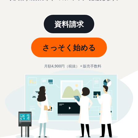
始
English
と
か
後
費
- US
ら
用
販
資料請求
中
ツー
業
売
文
ル・
務
ま
出品プランと基本手
特典
数料
-
効
で
出品プランと基本手数料を
さっそく始める
CN
率
確認
化
サ
出
出品用アカウントを
日
ポ
登録する
品
月額4,900円（税抜） + 販売手数料
カテゴリーごとの販
本
ー
に
Amazonによる配送代
売手数料
ト
行 (FBA)
語
役
セラーセントラルに
カテゴリーごとの販売手数
資
商品の保管・発送・返品対
立
ログインする
-
料を確認
料
応を代行
つ
JP
ツ
商品を登録する
FBA配送代行手数料
ー
出品者様による自社
サ
FBA配送代行手数料を確認
配送
ル
ポ
配送距離やコストに応じて
配送方法を決める
ー
費用の例
柔軟に対応
ト
セラーセントラル (販
各カテゴリごとの費用の例
売管理ツール)
資
を確認