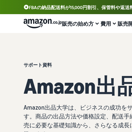
FBAの納品配送料が15,000円割引、保管料や返
販売の始め方
費用
販売
アカウント登録から販売まで
プランと費用
業務効率化
出品に役立つツール
サポート資料
出品用アカウントを登録する
出品プランと基本手数料
Amazonによる配送代行 (FBA)
セラーセントラル (販売管理ツール)
資料請求
サポート資料
出品プランと基本手数料を確認
商品の保管・発送・返品対応を代行
出品、価格設定、注文管理まで商品管理や販売を行うツ
出品開始に役立つガイドブックを提供
ール
Amazon
セラーセントラルにログインする
カテゴリーごとの販売手数料
出品者様による自社配送
Amazon出品大学
Amazon出品アプリ
カテゴリーごとの販売手数料を確認
配送距離やコストに応じて柔軟に対応
ビジネスの成功をサポートする無料の学習プログラム
スマホで出品・注文管理が可能な無料Amazonセラーア
商品を登録する
プリ
FBA配送代行手数料
マルチチャネルサービス (MFC)
販売事例
Amazon出品大学は、ビジネスの成功
FBA配送代行手数料を確認
自社ECや他モールの注文もFBAで出荷
Amazon出品者様の成功事例を紹介
ブランド構築ツール
す。商品の出品方法や価格設定、配送手続
配送方法を決める
ブランド保護と構築をサポート
費用の例
FBA在庫管理
商品登録のマニュアル
売に必要な基礎知識から、さらなる成長
各カテゴリごとの費用の例を確認
ツールを活用し、在庫量を適正化
商品登録手順をステップごとに解説