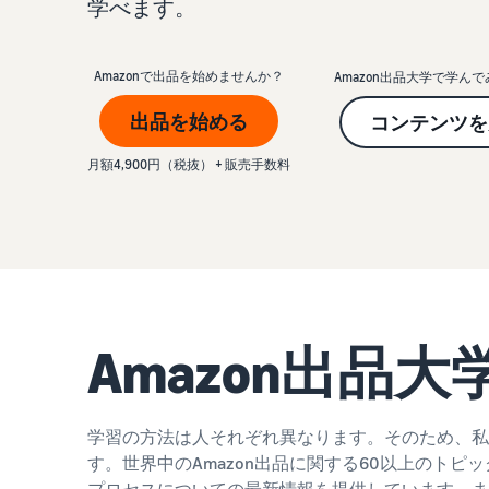
学べます。
お客様を集める
その他の費用
Amazon直営の越境物流
すべてのサポート資料を見る
その他のオプションプログラム費用を確認
中国-日本間海上輸送サービス
Amazonで出品を始めませんか？
Amazon出品大学で学ん
出品を始める
コンテンツを
質問に答えておすすめページを見つける
質問に答えておすすめページを見つける
よく
よく
月額4,900円（税抜） + 販売手数料
質問に答えておすすめページを見つける
質問に答えておすすめページを見つける
よく
よく
Amazon出品
質問に答えておすすめページを見つける
よく
学習の方法は人それぞれ異なります。そのため、私
す。世界中のAmazon出品に関する60以上のト
プロセスについての最新情報を提供しています。ま