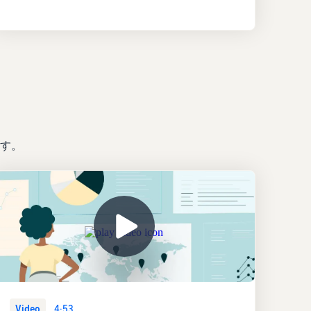
す。
Video
4:53