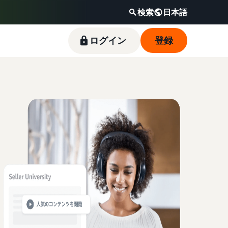
検索
日本語
ログイン
登録
新規出品者向け特典
料金シミュレーター
フルフィルメント by
Amazonブランド登録（Brand
Amazon出品ブログ
Amazon(FBA)
Registry）
スタートダッシュ成功パックをお得に始めるた
販売する商品の詳細と配送費用を入力するだけ
Amazon出品サービス公式が提供するネット販
めに、特典を活用しましょう。ブランド売上の
で、さまざまな配送方法のコストをすぐに比較
売・Amazon出品お役立ち情報（ブログ記事）
商品を預けるだけで、Amazonが注文受付から
Amazon Brand Registryにブランドを登録する
最大787.5万円分の還元します。
できます。
をテーマ別に一覧でご紹介します。
梱包・配送・返品対応まで行い、手間を減らし
と、さまざまなブランド構築ツールと保護の特
て効率的に販売できる配送代行サービスです。
典を利用できます。