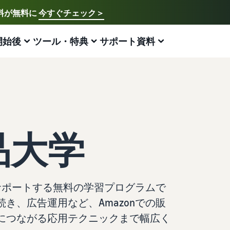
送料が無料に
今すぐチェック＞
ご希望の言語を選択してください
English - US
開始後
ツール・特典
サポート資料
アマゾン出品方法
FBA
中文 - CN
新規出品者様向けのガイド
費用の見積もり
販売促進
販売支援プログラム・特典
ECに関するお役立ち情報
日本語 - JP
Amazon出品サービス概要
配送方法別の費用比較
ブランド支援プログラム（Amazonブランド
ブランド支援プログラム (Amazonブランド
EC（eコマース）とは？
登録）
登録)
Amazonの特徴から販売まで紹介
FBAと自社配送の費用を比較
ECの基礎知識と仕組みを解説
ブランドツールで継続的な売上アップを支援
ブランドツールで継続的な売上アップを支援
出品大学
スタートダッシュ成功パック
FBA在庫の費用見積もり
ネット販売について
法人向けに販売をする (Amazonビジネス)
新規出品者向け特典
最初の１年間で約6倍の売上を目指す方法
FBA在庫の保管・出荷費用シミュレーション
ネット販売の基本ステップを紹介
ビジネス購買者向けに販売を拡大
最大787.5万円分の還元
新規出品者向け特典
ネットショップ開業の始め方は？
をサポートする無料の学習プログラムで
海外販売 (越境EC)
FBA新商品特典
最大787.5万円還元
ネットショップを構築のヒントとコツを紹介
世界中のAmazonカスタマーに販売
FBA新規出品で特典・割引を提供
き、広告運用など、Amazonでの販
Amazonブランド登録(Brand Registry)
マーケットプレイスとは？
につながる応用テクニックまで幅広く
Amazon 広告
JAPAN STORE プログラム
ブランド保護と構築をサポート
マーケットプレイスの概念からAmazonマーケットプレ