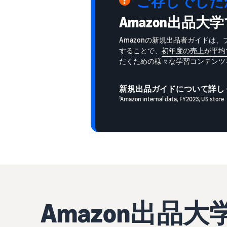
ご存じでした
Amazon出品
Amazonの新規出品者ガイド
することで、
初年度の売上が平均
だくための様々な学習コンテンツ
新規出品ガイドについて詳し
¹Amazon internal data, FY2023, US store
Amazon出品