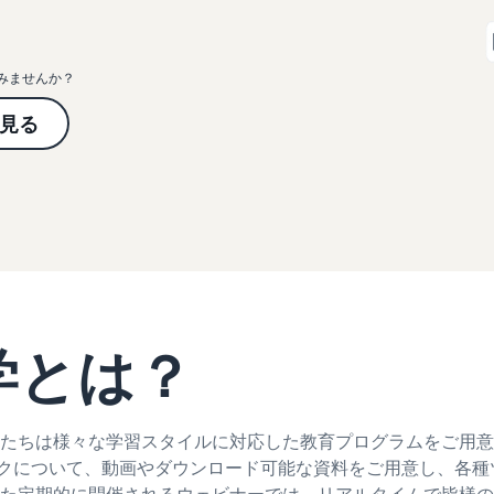
スポンサー広告で認知度と購入を促進
日本発ブランドの海外販路を支援
イスの販売方法紹介
フルフィルメント by Amazon(FBA)
タイムセール
コンサルティングサービス
配送代行サービスとは？
配送・返品・カスタマーサービスを代行
でみませんか？
タイムセールを活用した販売強化
専任コンサルタントがビジネス拡大をサポート
配送・返品・カスタマー対応を外注する方法
見る
その他プログラムを見る
すべてのプログラムを見る
ある質問（FAQ）
ある質問（FAQ）
ドロップシッピングとは？
外部配送を活用した販売形態の説明
ある質問（FAQ）
ある質問（FAQ）
在庫管理の最適化
在庫を効率よく管理する5つのポイント
ブランド立ち上げ方法は？
ブランドの立ち上げステップと事例紹介
大学とは？
ある質問（FAQ）
たちは様々な学習スタイルに対応した教育プログラムをご用意
ピックについて、動画やダウンロード可能な資料をご用意し、各種
た定期的に開催されるウェビナーでは、リアルタイムで皆様の