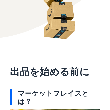
で紹介
すべてのサポート資
ム・
FBA在庫の費用見積
ブランド支援プログ
ロ
料を見る
もり
特典
ラム（Amazonブラン
グ
スタートダッシュ成
ド登録）
イ
FBA在庫の保管・出荷費用
功パック
ン
シミュレーション
ブランドツールで継続的な
ブランド支援プログ
最初の１年間で約6倍の売
売上アップを支援
EC
ラム (Amazonブラン
上を目指す方法
登
に
ド登録)
録
関
法人向けに販売をす
ブランドツールで継続的な
新規出品者向け特典
す
る (Amazonビジネス)
売上アップを支援
最大787.5万円還元
る
ビジネス購買者向けに販売
お
を拡大
新規出品者向け特典
料金
役
Amazonブランド登録
最大787.5万円分の還元
シミ
(Brand Registry)
立
海外販売 (越境EC)
ュレ
ち
出品を始める前に
ブランド保護と構築をサポ
世界中のAmazonカスタマ
FBA新商品特典
ータ
ート
情
ーに販売
FBA新規出品で特典・割引
ー
報
を提供
販売す
フルフィルメント by
Amazon 広告
る商品
Amazon(FBA)
マーケットプレイスと
スポンサー広告で認知度と
EC（eコマース）と
の詳細
JAPAN STORE プログ
配送・返品・カスタマーサ
は？
購入を促進
ラム
と配送
は？
ービスを代行
ECの基礎知識と仕組みを解
費用を
日本発ブランドの海外販路
説
タイムセール
入力す
を支援