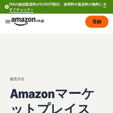
FBAの納品配送料が15,000円割引、保管料や返送料が無料に
今
すぐチェック＞
登録
販
売
の
始
め
方
費
ア
販売方法
用
カ
Amazonマーケ
ウ
ン
販
プ
ト
売
ットプレイス
ラ
登
開
ン
録