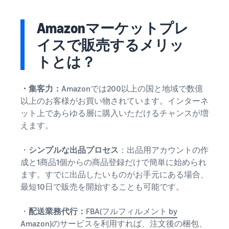
できる配送代行サ
う。ブ
ンドを登録する
ービスです。
ランド
と、さまざまな
ドロップシッピング
Amazonマーケットプレ
売上の
とは？
ブランド構築ツ
最大
イスで販売するメリッ
ールと保護の特
外部配送を活用した販売形
787.5万
典を利用できま
態の説明
トとは？
円分の
す。
還元し
在庫管理の最適化
ます。
・集客力：
Amazonでは200以上の国と地域で数億
在庫を効率よく管理する5
以上のお客様がお買い物されています。インターネ
つのポイント
ット上であらゆる層に購入いただけるチャンスが増
えます。
ブランド立ち上げ方
法は？
ブランドの立ち上げステッ
・
シンプルな出品プロセス
：出品用アカウントの作
プと事例紹介
成と1商品1個からの商品登録だけで簡単に始められ
ます。すでに出品したいものがお手元にある場合、
最短10日で販売を開始することも可能です。
・
配送業務代行：
FBA(フルフィルメント by
Amazon)
のサービスを利用すれば、注文後の梱包、