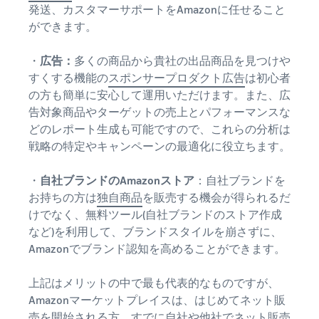
Amazon
発送、カスタマーサポートをAmazonに任せること
出品ブ
ができます。
ログ
Amazon出
・
広告：
多くの商品から貴社の出品商品を見つけや
品サービス
すくする機能の
スポンサープロダクト広告
は初心者
公式が提供
の方も簡単に安心して運用いただけます。また、広
するネット
告対象商品やターゲットの売上とパフォーマンスな
販売・
どのレポート生成も可能ですので、これらの分析は
Amazon出
戦略の特定やキャンペーンの最適化に役立ちます。
品お役立ち
情報（ブロ
グ記事）を
・
自社ブランドのAmazonストア
：自社ブランドを
テーマ別に
お持ちの方は
独自商品
を販売する機会が得られるだ
一覧でご紹
けでなく、無料ツール(自社ブランドのストア作成
介します。
など)を利用して、ブランドスタイルを崩さずに、
Amazonでブランド認知を高めることができます。
上記はメリットの中で最も代表的なものですが、
Amazonマーケットプレイスは、はじめてネット販
売を開始される方、すでに自社や他社でネット販売