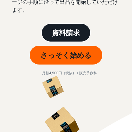
お客様を集める
マルチチャネルサー
ージの手順に沿って出品を開始していただけ
出品、価格設定、注文管理
料
ビス (MFC)
まで商品管理や販売を行う
ます。
自社ECや他モールの注文も
その他の費用
ツール
資料請求
FBAで出荷
その他のオプションプログ
新
出品開始に役立つガイドブ
ラム費用を確認
Amazon出品アプリ
資料請求
ックを提供
規
FBA在庫管理
スマホで出品・注文管理が
出
ツールを活用し、在庫量を
可能な無料Amazonセラー
品
Amazon出品大学
適正化
費
アプリ
者
ビジネスの成功をサポート
さっそく始める
用
様
する無料の学習プログラム
の
Amazon直営の越境物
ブランド構築ツール
向
流
見
ブランド保護と構築をサポ
け
月額4,900円（税抜） + 販売手数料
積
中国-日本間海上輸送サービ
販売事例
ート
の
ス
も
Amazon出品者様の成功事
ガ
り
例を紹介
イ
販売
ド
販
商品登録のマニュア
配送方法別の費用比
支援
ル
売
較
プ
促
商品登録手順をステップご
Amazon出品サービス
FBAと自社配送の費用を比
日
ロ
概要
とに解説
進
本
較
グ
語
Amazonの特徴から販売ま
ラ