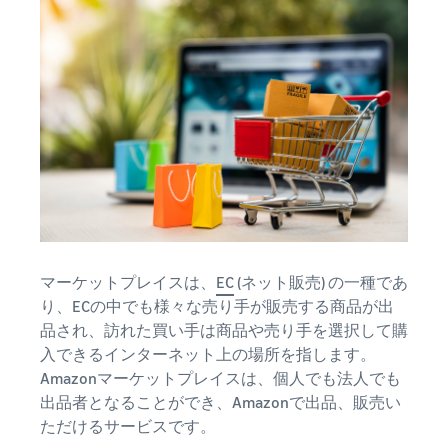
タイムセールを活用した販
るだけ
ネット販売について
売強化
で、さ
コンサルティングサ
まざま
ネット販売の基本ステップ
ービス
な配送
を紹介
その他プログラムを
専任コンサルタントがビジ
方法の
見る
ネス拡大をサポート
新規
コスト
ネットショップ開業
出品
をすぐ
の始め方は？
者向
すべてのプログラム
に比較
ネットショップを構築のヒ
け特
を見る
できま
ントとコツを紹介
典
す。
スター
マーケットプレイス
トダッ
フルフィル
とは？
シュ成
マーケットプレイスは、
EC
(ネット販売) の一種であ
メント by
マーケットプレイスの概念
功パッ
り、ECの中でも様々な売り手が販売する商品が出
Amazon(FBA)
からAmazonマーケットプ
クをお
レイスの販売方法紹介
品され、訪れた買い手は商品や売り手を選択して購
商品を預けるだけ
得に始
Amazonブ
で、Amazonが注文
めるた
入できるインターネット上の場所を指します。
ランド登
受付から梱包・配
めに、
配送代行サービスと
Amazonマーケットプレイスは、個人でも法人でも
録（Brand
送・返品対応まで
特典を
は？
Registry）
出品者となることができ、Amazonで出品、販売い
行い、手間を減ら
活用し
配送・返品・カスタマー対
ただけるサービスです。
Amazon Brand
して効率的に販売
ましょ
応を外注する方法
Registryにブラ