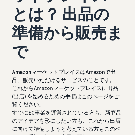
始
English
と
か
とは？ 出品の
後
費
- US
ら
用
販
中
ツー
業
売
準備から販売ま
文
ル・
務
ま
出品プランと基本手
特典
数料
-
効
で
で
出品プランと基本手数料を
CN
率
確認
化
サ
出
出品用アカウントを
日
ポ
登録する
品
カテゴリーごとの販
本
ー
に
Amazonによる配送代
AmazonマーケットプレイスはAmazonで出
売手数料
ト
行 (FBA)
語
役
セラーセントラルに
カテゴリーごとの販売手数
品、販売いただけるサービスのことです。
資
商品の保管・発送・返品対
立
ログインする
-
料を確認
これからAmazonマーケットプレイスに出品
料
応を代行
つ
JP
ツ
(出店) を始めるための手順はこのページをご
商品を登録する
FBA配送代行手数料
ー
出品者様による自社
覧ください。
サ
FBA配送代行手数料を確認
配送
ル
ポ
すでにEC事業を運営されている方も、新商品
配送距離やコストに応じて
配送方法を決める
ー
のアイデアを形にしたい方も、これから出店
費用の例
柔軟に対応
ト
セラーセントラル (販
に向けて準備しようと考えている方もこのペ
各カテゴリごとの費用の例
売管理ツール)
資
を確認