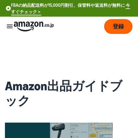
FBAの納品配送料が15,000円割引、保管料や返送料が無料に
今
すぐチェック＞
登録
販
売
の
始
め
方
Amazon出品ガイドブ
費
ック
ア
用
カ
ウ
ン
販
プ
ト
売
ラ
登
開
ン
録