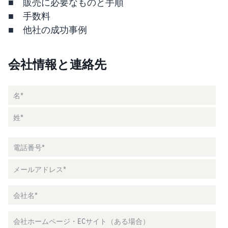
■ 販売に必要なものと手順
お客様を集める
マルチチャネルサー
出品、価格設定、注文管理
料
ビス (MFC)
■ 手数料
まで商品管理や販売を行う
自社ECや他モールの注文も
その他の費用
ツール
■ 他社の成功事例
資料請求
FBAで出荷
その他のオプションプログ
新
出品開始に役立つガイドブ
ラム費用を確認
Amazon出品アプリ
ックを提供
規
FBA在庫管理
会社情報と連絡先
スマホで出品・注文管理が
出
ツールを活用し、在庫量を
可能な無料Amazonセラー
品
Amazon出品大学
適正化
費
アプリ
者
ビジネスの成功をサポート
用
様
する無料の学習プログラム
の
Amazon直営の越境物
ブランド構築ツール
向
流
見
ブランド保護と構築をサポ
け
積
中国-日本間海上輸送サービ
販売事例
ート
の
ス
も
Amazon出品者様の成功事
ガ
り
例を紹介
イ
販売
ド
販
商品登録のマニュア
配送方法別の費用比
支援
ル
売
較
プ
促
商品登録手順をステップご
Amazon出品サービス
FBAと自社配送の費用を比
日
ロ
概要
とに解説
進
本
較
グ
語
Amazonの特徴から販売ま
ラ