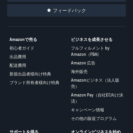
できる配送代行サ
う。ブ
ンドを登録する
ービスです。
ランド
フィードバック
と、さまざまな
ドロップシッピング
売上の
とは？
ブランド構築ツ
最大
ールと保護の特
外部配送を活用した販売形
787.5万
典を利用できま
態の説明
円分の
す。
Amazonで売る
ビジネスを成長させる
還元し
在庫管理の最適化
ます。
初心者ガイド
フルフィルメント by
在庫を効率よく管理する5
Amazon（FBA)
出品費用
つのポイント
Amazon 広告
配送費用
海外販売
ブランド立ち上げ方
新規出品者様向け特典
法は？
Amazonビジネス（法人販
ブランド所有者様向け特典
ブランドの立ち上げステッ
売）
プと事例紹介
Amazon Pay（自社EC向け決
済）
キャンペーン情報
その他の販促プログラム
サポートを得る
オンラインビジネスを始め