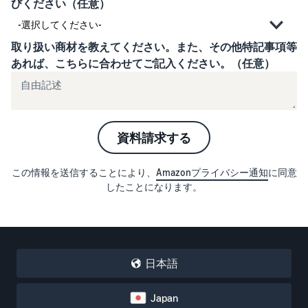
びください（任意）
タイムセールを活用した販
るだけ
ネット販売について
売強化
で、さ
コンサルティングサ
まざま
ネット販売の基本ステップ
取り扱い商材を教えてください。また、その他特記事項等
ービス
な配送
を紹介
その他プログラムを
あれば、こちらに合わせてご記入ください。（任意）
専任コンサルタントがビジ
方法の
見る
ネス拡大をサポート
新規
コスト
ネットショップ開業
出品
をすぐ
の始め方は？
者向
すべてのプログラム
に比較
ネットショップを構築のヒ
け特
を見る
できま
ントとコツを紹介
資料請求する
典
す。
スター
マーケットプレイス
トダッ
この情報を送信することにより、
Amazonプライバシー通知
に同意
フルフィル
とは？
シュ成
したことになります。
メント by
マーケットプレイスの概念
功パッ
Amazon(FBA)
からAmazonマーケットプ
クをお
レイスの販売方法紹介
商品を預けるだけ
得に始
Amazonブ
で、Amazonが注文
めるた
ランド登
受付から梱包・配
めに、
配送代行サービスと
録（Brand
日本語
送・返品対応まで
特典を
は？
Registry）
行い、手間を減ら
活用し
配送・返品・カスタマー対
Amazon Brand
Japan
して効率的に販売
ましょ
応を外注する方法
Registryにブラ