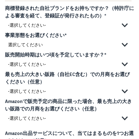
で紹介
すべてのサポート資
ム・
FBA在庫の費用見積
ブランド支援プログ
ロ
商標登録された自社ブランドをお持ちですか？（特許庁に
料を見る
もり
特典
ラム（Amazonブラン
グ
よる審査を経て、登録証が発行されたもの）
*
スタートダッシュ成
ド登録）
イ
FBA在庫の保管・出荷費用
功パック
ン
シミュレーション
ブランドツールで継続的な
ブランド支援プログ
最初の１年間で約6倍の売
売上アップを支援
EC
ラム (Amazonブラン
事業形態をお選びください*
上を目指す方法
登
に
ド登録)
録
関
法人向けに販売をす
ブランドツールで継続的な
新規出品者向け特典
す
る (Amazonビジネス)
売上アップを支援
販売開始時期はいつ頃を予定していますか？*
最大787.5万円還元
る
ビジネス購買者向けに販売
お
を拡大
新規出品者向け特典
料金
役
Amazonブランド登録
最も売上の大きい販路（自社EC含む）での月商をお選び
最大787.5万円分の還元
シミ
(Brand Registry)
立
海外販売 (越境EC)
ください（任意）
ュレ
ち
ブランド保護と構築をサポ
世界中のAmazonカスタマ
FBA新商品特典
ータ
ート
情
ーに販売
FBA新規出品で特典・割引
ー
報
Amazonで販売予定の商品に限った場合、最も売上の大き
を提供
販売す
フルフィルメント by
い販路での月商をお選びください（任意）
Amazon 広告
る商品
Amazon(FBA)
スポンサー広告で認知度と
EC（eコマース）と
の詳細
JAPAN STORE プログ
配送・返品・カスタマーサ
は？
購入を促進
ラム
と配送
ービスを代行
ECの基礎知識と仕組みを解
費用を
日本発ブランドの海外販路
Amazon出品サービスについて、当てはまるものを1つお選
説
タイムセール
入力す
を支援