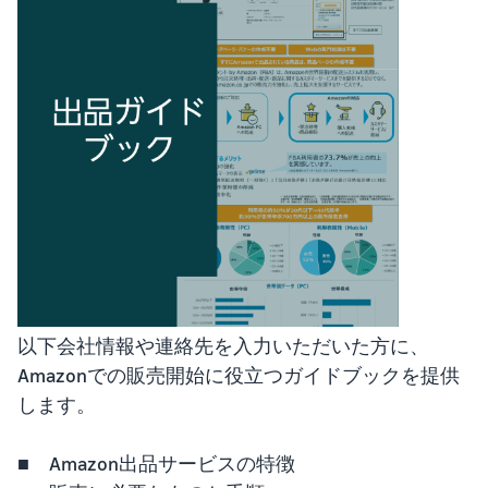
始
English
と
か
後
費
- US
ら
用
販
中
ツー
業
売
文
ル・
務
ま
出品プランと基本手
特典
数料
-
効
で
出品プランと基本手数料を
CN
率
確認
化
サ
出
出品用アカウントを
日
ポ
登録する
品
カテゴリーごとの販
本
ー
に
Amazonによる配送代
売手数料
ト
行 (FBA)
語
役
セラーセントラルに
カテゴリーごとの販売手数
資
商品の保管・発送・返品対
立
ログインする
-
料を確認
料
応を代行
つ
JP
ツ
以下会社情報や連絡先を入力いただいた方に、
商品を登録する
FBA配送代行手数料
ー
出品者様による自社
Amazonでの販売開始に役立つガイドブックを提供
サ
FBA配送代行手数料を確認
配送
ル
します。
ポ
配送距離やコストに応じて
配送方法を決める
ー
費用の例
柔軟に対応
ト
セラーセントラル (販
■ Amazon出品サービスの特徴
各カテゴリごとの費用の例
売管理ツール)
資
を確認