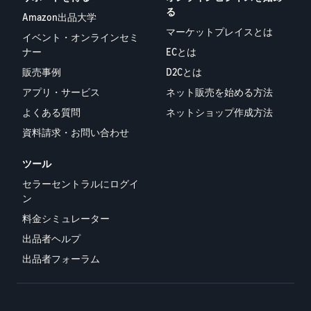
Amazon
る
Amazon出品大学
出品ブ
マーケットプレイスとは
イベント・オンラインセミ
ログ
ナー
ECとは
Amazon出
品サービス
販売事例
D2Cとは
公式が提供
アプリ・サービス
ネット販売を始める方法
するネット
よくある質問
ネットショップ作成方法
販売・
Amazon出
資料請求・お問い合わせ
品お役立ち
情報（ブロ
ツール
グ記事）を
セラーセントラルにログイ
テーマ別に
ン
一覧でご紹
介します。
料金シミュレーター
出品者ヘルプ
出品者フォーラム