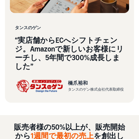
お客様を集める
マルチチャネルサー
出品、価格設定、注文管理
料
ビス (MFC)
まで商品管理や販売を行う
自社ECや他モールの注文も
その他の費用
ツール
資料請求
FBAで出荷
その他のオプションプログ
新
出品開始に役立つガイドブ
タンスのゲン
ラム費用を確認
Amazon出品アプリ
ックを提供
規
FBA在庫管理
スマホで出品・注文管理が
“実店舗からECへシフトチェン
出
ツールを活用し、在庫量を
可能な無料Amazonセラー
ジ。Amazonで新しいお客様にリ
品
Amazon出品大学
適正化
費
アプリ
者
ーチし、5年間で300%成長しま
ビジネスの成功をサポート
用
様
する無料の学習プログラム
の
した”
Amazon直営の越境物
ブランド構築ツ
向
流
見
ール
け
積
中国-日本間海上輸送サービ
販売事例
ブランド保護と構築を
の
橋爪裕和
ス
も
Amazon出品者様の成功事
サポート
ガ
タンスのゲン株式会社代表取締役
り
例を紹介
イ
ド
販
商品登録のマニュア
販売
配送方法別の費用比
ル
売
較
支援
促
商品登録手順をステップご
Amazon出品サービス
プ
FBAと自社配送の費用を比
日
販売者様の50%以上が、販売開始
概要
とに解説
進
本
較
ロ
語
Amazonの特徴から販売ま
から
1週間で最初の売上
を創出し
グ