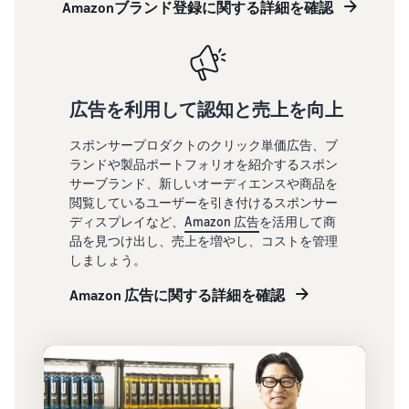
Amazonブランド登録に関する詳細を確認
ましょ
できる配送代行サ
Registryにブラ
う。ブ
ービスです。
ンドを登録する
ドロップシッピング
ランド
と、さまざまな
とは？
売上の
ブランド構築ツ
外部配送を活用した販売形
最大
ールと保護の特
態の説明
787.5万
広告を利用して認知と売上を向上
典を利用できま
円分の
す。
在庫管理の最適化
還元し
スポンサープロダクトのクリック単価広告、ブ
ます。
在庫を効率よく管理する5
ランドや製品ポートフォリオを紹介するスポン
つのポイント
サーブランド、新しいオーディエンスや商品を
閲覧しているユーザーを引き付けるスポンサー
ディスプレイなど、
Amazon 広告
を活用して商
ブランド立ち上げ方
品を見つけ出し、売上を増やし、コストを管理
法は？
しましょう。
ブランドの立ち上げステッ
プと事例紹介
Amazon 広告に関する詳細を確認