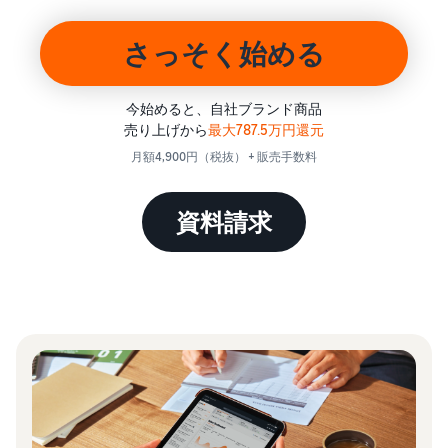
始
English
と
か
後
費
- US
ら
さっそく始める
用
販
中
ツー
業
売
文
ル・
務
ま
出品プランと基本手
今始めると、自社ブランド商品
特典
数料
-
効
で
売り上げから
最大787.5万円還元
出品プランと基本手数料を
CN
率
月額4,900円（税抜） + 販売手数料
確認
化
サ
出
出品用アカウントを
日
ポ
登録する
品
資料請求
カテゴリーごとの販
本
ー
に
Amazonによる配送代
売手数料
ト
行 (FBA)
語
役
セラーセントラルに
カテゴリーごとの販売手数
資
商品の保管・発送・返品対
立
ログインする
-
料を確認
料
応を代行
つ
JP
ツ
商品を登録する
FBA配送代行手数料
ー
出品者様による自社
サ
FBA配送代行手数料を確認
配送
ル
ポ
配送距離やコストに応じて
配送方法を決める
ー
費用の例
柔軟に対応
ト
セラーセントラル (販
各カテゴリごとの費用の例
売管理ツール)
資
を確認