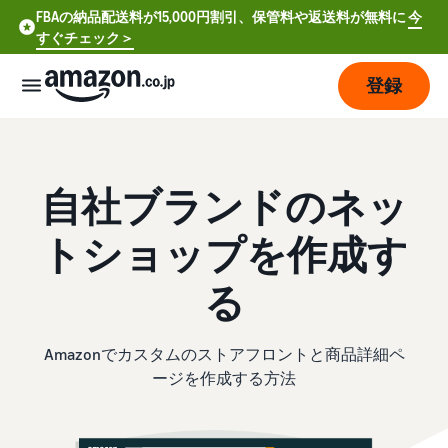
FBAの納品配送料が15,000円割引、保管料や返送料が無料に
今
すぐチェック＞
登録
販
売
の
自社ブランドのネッ
始
め
トショップを作成す
方
る
費
ア
用
カ
Amazonでカスタムのストアフロントと商品詳細ペ
ウ
ージを作成する方法
ン
販
プ
ト
売
ラ
登
開
ン
録