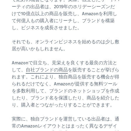
で紹介
すべてのサポート資
ム・
FBA在庫の費用見積
ブランド支援プログ
ーティの出品者は、2019年のホリデーシーズンだ
ロ
料を見る
もり
特典
ラム（Amazonブラン
グ
けで10億点以上の商品を販売し、Amazonを利用し
スタートダッシュ成
ド登録）
イ
FBA在庫の保管・出荷費用
て何億人もの購入者にリーチし、ブランドを構築
功パック
ン
シミュレーション
ブランドツールで継続的な
ブランド支援プログ
最初の１年間で約6倍の売
し、ビジネスを成長させました。
売上アップを支援
EC
ラム (Amazonブラン
上を目指す方法
登
に
ド登録)
録
それでも、オンラインビジネスを始めるのは少し敷
関
法人向けに販売をす
ブランドツールで継続的な
新規出品者向け特典
居が高いかもしれません。
す
る (Amazonビジネス)
売上アップを支援
最大787.5万円還元
る
ビジネス購買者向けに販売
お
を拡大
Amazonで目立ち、見栄えを良くする最良の方法と
新規出品者向け特典
料金
役
Amazonブランド登録
して、
自社ブランドの商品
を販売することが挙げら
最大787.5万円分の還元
シミ
(Brand Registry)
立
海外販売 (越境EC)
れます。これにより、独自商品を販売する機会が得
ュレ
ち
ブランド保護と構築をサポ
世界中のAmazonカスタマ
られるだけでなく、Amazonが提供する無料ツール
FBA新商品特典
ータ
ート
情
ーに販売
を多数利用して、ブランドのネットショップを作成
FBA新規出品で特典・割引
ー
報
したり、ブランド名を保護したり、商品を紹介した
を提供
販売す
フルフィルメント by
Amazon 広告
り、購入者とつながったりすることができます。
る商品
Amazon(FBA)
スポンサー広告で認知度と
EC（eコマース）と
の詳細
JAPAN STORE プログ
配送・返品・カスタマーサ
は？
購入を促進
ラム
と配送
実際に、独自ブランドを運営している出品者は、通
ービスを代行
ECの基礎知識と仕組みを解
費用を
日本発ブランドの海外販路
常のAmazonレイアウトとはまったく異なるデザイ
説
タイムセール
入力す
を支援