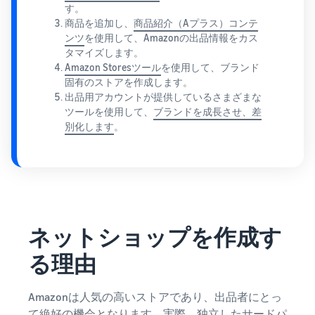
お客様を集める
マルチチャネルサー
出品、価格設定、注文管理
料
す。
ビス (MFC)
まで商品管理や販売を行う
商品を追加し、
商品紹介（Aプラス）コンテ
自社ECや他モールの注文も
その他の費用
ツール
ンツ
を使用して、Amazonの出品情報をカス
資料請求
FBAで出荷
その他のオプションプログ
タマイズします。
新
出品開始に役立つガイドブ
ラム費用を確認
Amazon Storesツール
を使用して、ブランド
Amazon出品アプリ
ックを提供
規
FBA在庫管理
固有のストアを作成します。
スマホで出品・注文管理が
出
出品用アカウントが提供しているさまざまな
ツールを活用し、在庫量を
可能な無料Amazonセラー
品
Amazon出品大学
ツールを使用して、
ブランドを成長させ、差
適正化
費
アプリ
者
別化します
。
ビジネスの成功をサポート
用
様
する無料の学習プログラム
の
Amazon直営の越境物
ブランド構築ツール
向
流
見
ブランド保護と構築をサポ
け
積
中国-日本間海上輸送サービ
販売事例
ート
の
ス
も
Amazon出品者様の成功事
ガ
り
例を紹介
イ
ネットショップを作成す
販売
ド
販
商品登録のマニュア
配送方法別の費用比
支援
ル
売
る理由
較
プ
促
商品登録手順をステップご
Amazon出品サービス
FBAと自社配送の費用を比
日
ロ
概要
とに解説
進
本
較
グ
Amazonは人気の高いストアであり、出品者にとっ
語
Amazonの特徴から販売ま
ラ
て絶好の機会となります。実際、独立したサードパ