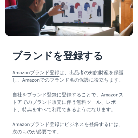
Amazon
出品ブ
ログ
Amazon出
品サービス
公式が提供
するネット
販売・
ブランドを登録する
Amazon出
品お役立ち
情報（ブロ
Amazonブランド登録
は、出品者の知的財産を保護
グ記事）を
し、Amazonでのブランド名の保護に役立ちます。
テーマ別に
一覧でご紹
自社をブランド登録に登録することで、Amazonス
介します。
トアでのブランド販売に伴う無料ツール、レポー
ト、特典をすべて利用できるようになります。
Amazonブランド登録にビジネスを登録するには、
次のものが必要です。