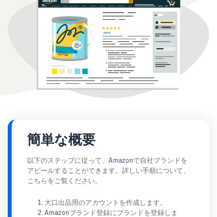
始
English
と
か
後
費
- US
ら
用
販
中
ツー
業
売
文
ル・
務
ま
出品プランと基本手
特典
数料
-
効
で
出品プランと基本手数料を
CN
率
確認
化
サ
出
出品用アカウントを
日
ポ
登録する
品
カテゴリーごとの販
本
ー
に
Amazonによる配送代
売手数料
ト
行 (FBA)
語
役
セラーセントラルに
カテゴリーごとの販売手数
資
商品の保管・発送・返品対
立
ログインする
-
簡単な概要
料を確認
料
応を代行
つ
JP
ツ
商品を登録する
FBA配送代行手数料
以下のステップに従って、Amazonで自社ブランドを
ー
出品者様による自社
サ
アピールすることができます。詳しい手順について、
FBA配送代行手数料を確認
配送
ル
ポ
こちらをご覧ください。
配送距離やコストに応じて
配送方法を決める
ー
費用の例
柔軟に対応
ト
セラーセントラル (販
大口出品用のアカウントを作成します。
各カテゴリごとの費用の例
売管理ツール)
資
Amazonブランド登録
にブランドを登録しま
を確認