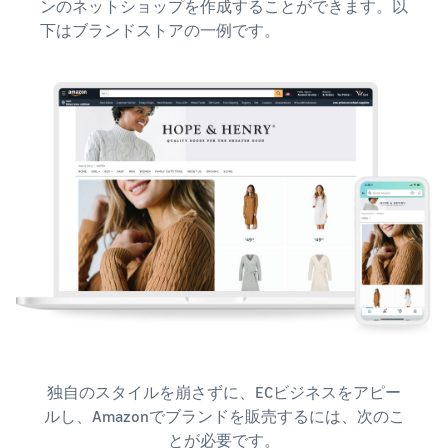
ンのネットショップを作成することができます。以
タイムセールを活用した販
るだけ
下はブランドストアの一例です。
ネット販売について
売強化
で、さ
コンサルティングサ
まざま
ネット販売の基本ステップ
ービス
な配送
を紹介
その他プログラムを
専任コンサルタントがビジ
方法の
見る
ネス拡大をサポート
新規
コスト
ネットショップ開業
出品
をすぐ
の始め方は？
者向
すべてのプログラム
に比較
ネットショップを構築のヒ
け特
を見る
できま
ントとコツを紹介
典
す。
スター
マーケットプレイス
トダッ
フルフィル
とは？
シュ成
メント by
マーケットプレイスの概念
功パッ
Amazon(FBA)
からAmazonマーケットプ
クをお
レイスの販売方法紹介
商品を預けるだけ
得に始
Amazonブ
で、Amazonが注文
めるた
ランド登
受付から梱包・配
めに、
配送代行サービスと
録（Brand
独自のスタイルを崩さずに、ECビジネスをアピー
送・返品対応まで
特典を
は？
Registry）
ルし、Amazonでブランドを販売するには、次のこ
行い、手間を減ら
活用し
配送・返品・カスタマー対
Amazon Brand
して効率的に販売
ましょ
とが必要です。
応を外注する方法
Registryにブラ