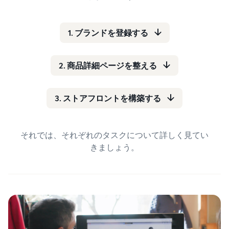
できる配送代行サ
う。ブ
ンドを登録する
ービスです。
ランド
と、さまざまな
ドロップシッピング
売上の
とは？
ブランド構築ツ
1. ブランドを登録する
最大
ールと保護の特
外部配送を活用した販売形
787.5万
典を利用できま
態の説明
円分の
す。
2. 商品詳細ページを整える
還元し
在庫管理の最適化
ます。
在庫を効率よく管理する5
3. ストアフロントを構築する
つのポイント
ブランド立ち上げ方
それでは、それぞれのタスクについて詳しく見てい
法は？
きましょう。
ブランドの立ち上げステッ
プと事例紹介