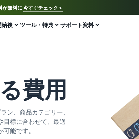
送料が無料に
今すぐチェック＞
ご希望の言語を選択してください
English - US
開始後
ツール・特典
サポート資料
アマゾン出品方法
FBA
中文 - CN
新規出品者様向けのガイド
費用の見積もり
販売促進
販売支援プログラム・特典
ECに関するお役立ち情報
日本語 - JP
Amazon出品サービス概要
配送方法別の費用比較
ブランド支援プログラム（Amazonブランド
ブランド支援プログラム (Amazonブランド
EC（eコマース）とは？
登録）
登録)
Amazonの特徴から販売まで紹介
FBAと自社配送の費用を比較
ECの基礎知識と仕組みを解説
ブランドツールで継続的な売上アップを支援
ブランドツールで継続的な売上アップを支援
る費用
スタートダッシュ成功パック
FBA在庫の費用見積もり
ネット販売について
法人向けに販売をする (Amazonビジネス)
新規出品者向け特典
最初の１年間で約6倍の売上を目指す方法
FBA在庫の保管・出荷費用シミュレーション
ネット販売の基本ステップを紹介
ビジネス購買者向けに販売を拡大
最大787.5万円分の還元
新規出品者向け特典
ネットショップ開業の始め方は？
金プラン、商品カテゴリー、
海外販売 (越境EC)
FBA新商品特典
最大787.5万円還元
ネットショップを構築のヒントとコツを紹介
世界中のAmazonカスタマーに販売
FBA新規出品で特典・割引を提供
や目標に合わせて、最適
Amazonブランド登録(Brand Registry)
マーケットプレイスとは？
が可能です。
Amazon 広告
JAPAN STORE プログラム
ブランド保護と構築をサポート
マーケットプレイスの概念からAmazonマーケットプレ