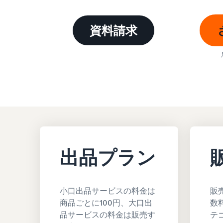
お客様を集める
その他の費用
Amazon直営の越境物流
すべてのサポート資料を見る
資料請求
その他のオプションプログラム費用を確認
中国-日本間海上輸送サービス
質問に答えておすすめページを見つける
質問に答えておすすめページを見つける
よく
よく
質問に答えておすすめページを見つける
質問に答えておすすめページを見つける
よく
よく
出品プラン
質問に答えておすすめページを見つける
よく
小口出品サービスの料金は
販
商品ごとに100円、大口出
数
品サービスの料金は販売す
テ