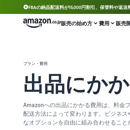
FBAの納品配送料が15,000円割引、保管料や返
販売の始め方
費用
販売
アカウント登録から販売まで
プランと費用
業務効率化
出品に役立つツール
サポート資料
出品用アカウントを登録する
出品プランと基本手数料
Amazonによる配送代行 (FBA)
セラーセントラル (販売管理ツール)
資料請求
プラン・費用
出品プランと基本手数料を確認
商品の保管・発送・返品対応を代行
出品、価格設定、注文管理まで商品管理や販売を行うツ
出品開始に役立つガイドブックを提供
ール
出品にかか
セラーセントラルにログインする
カテゴリーごとの販売手数料
出品者様による自社配送
Amazon出品大学
Amazon出品アプリ
カテゴリーごとの販売手数料を確認
配送距離やコストに応じて柔軟に対応
ビジネスの成功をサポートする無料の学習プログラム
スマホで出品・注文管理が可能な無料Amazonセラーア
商品を登録する
プリ
FBA配送代行手数料
マルチチャネルサービス (MFC)
販売事例
Amazonへの出品にかかる費用は、料
FBA配送代行手数料を確認
自社ECや他モールの注文もFBAで出荷
Amazon出品者様の成功事例を紹介
ブランド構築ツール
配送方法によって変わります。ビジネス
配送方法を決める
ブランド保護と構築をサポート
費用の例
FBA在庫管理
商品登録のマニュアル
なオプションを自由に組み合わせること
各カテゴリごとの費用の例を確認
ツールを活用し、在庫量を適正化
商品登録手順をステップごとに解説