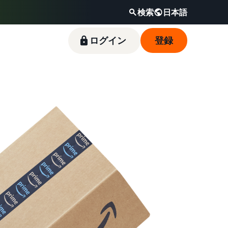
検索
日本語
ログイン
登録
新規出品者向け特典
料金シミュレーター
フルフィルメント by
Amazonブランド登録（Brand
Amazon出品ブログ
Amazon(FBA)
Registry）
スタートダッシュ成功パックをお得に始めるた
販売する商品の詳細と配送費用を入力するだけ
Amazon出品サービス公式が提供するネット販
めに、特典を活用しましょう。ブランド売上の
で、さまざまな配送方法のコストをすぐに比較
売・Amazon出品お役立ち情報（ブログ記事）
商品を預けるだけで、Amazonが注文受付から
Amazon Brand Registryにブランドを登録する
最大787.5万円分の還元します。
できます。
をテーマ別に一覧でご紹介します。
梱包・配送・返品対応まで行い、手間を減らし
と、さまざまなブランド構築ツールと保護の特
て効率的に販売できる配送代行サービスです。
典を利用できます。