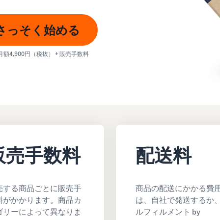
スポンサー広告で認知度と購入を促進
日本発ブランドの海外販路を支援
イスの販売方法紹介
フルフィルメント by Amazon(FBA)
さっそく始める
タイムセール
コンサルティングサービス
配送代行サービスとは？
配送・返品・カスタマーサービスを代行
タイムセールを活用した販売強化
専任コンサルタントがビジネス拡大をサポート
配送・返品・カスタマー対応を外注する方法
月額4,900円（税抜） + 販売手数料
その他プログラムを見る
すべてのプログラムを見る
ある質問（FAQ）
ある質問（FAQ）
ドロップシッピングとは？
外部配送を活用した販売形態の説明
ある質問（FAQ）
ある質問（FAQ）
在庫管理の最適化
在庫を効率よく管理する5つのポイント
ブランド立ち上げ方法は？
ブランドの立ち上げステップと事例紹介
販売手数料
配送料
ある質問（FAQ）
売する商品ごとに販売手
商品の配送にかかる費
料がかかります。商品カ
は、自社で発送するか
ゴリーによって異なりま
ルフィルメント by