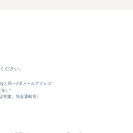
ください。
istryと同一のEメールアドレス
1
証等）
2
用証明書、預金通帳等）