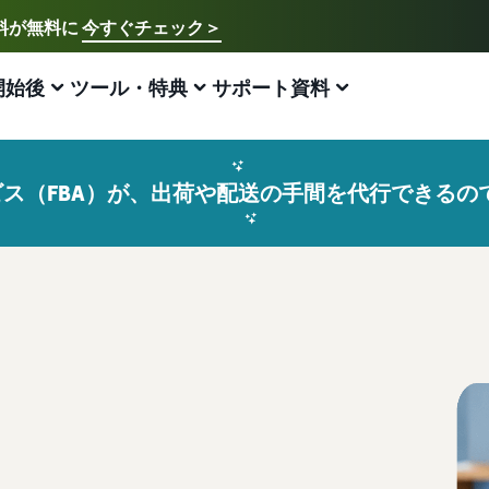
送料が無料に
今すぐチェック＞
ご希望の言語を選択してください
English - US
開始後
ツール・特典
サポート資料
アマゾン出品方法
FBA
中文 - CN
新規出品者様向けのガイド
費用の見積もり
販売促進
販売支援プログラム・特典
ECに関するお役立ち情報
日本語 - JP
ービス（FBA）が、出荷や配送の手間を代行できる
Amazon出品サービス概要
配送方法別の費用比較
ブランド支援プログラム（Amazonブランド
ブランド支援プログラム (Amazonブランド
EC（eコマース）とは？
登録）
登録)
Amazonの特徴から販売まで紹介
FBAと自社配送の費用を比較
ECの基礎知識と仕組みを解説
ブランドツールで継続的な売上アップを支援
ブランドツールで継続的な売上アップを支援
スタートダッシュ成功パック
FBA在庫の費用見積もり
ネット販売について
法人向けに販売をする (Amazonビジネス)
新規出品者向け特典
最初の１年間で約6倍の売上を目指す方法
FBA在庫の保管・出荷費用シミュレーション
ネット販売の基本ステップを紹介
ビジネス購買者向けに販売を拡大
最大787.5万円分の還元
新規出品者向け特典
ネットショップ開業の始め方は？
海外販売 (越境EC)
FBA新商品特典
最大787.5万円還元
ネットショップを構築のヒントとコツを紹介
世界中のAmazonカスタマーに販売
FBA新規出品で特典・割引を提供
Amazonブランド登録(Brand Registry)
マーケットプレイスとは？
Amazon 広告
JAPAN STORE プログラム
ブランド保護と構築をサポート
マーケットプレイスの概念からAmazonマーケットプレ