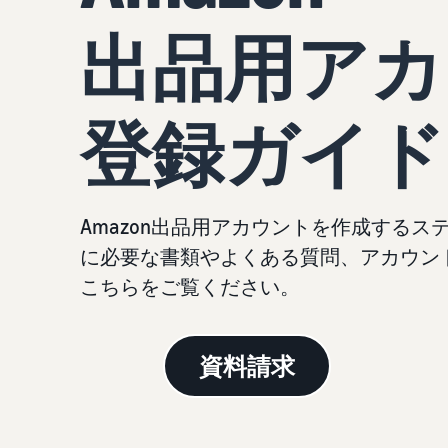
お客様を集める
出品用アカ
その他の費用
Amazon直営の越境物流
すべてのサポート資料を見る
その他のオプションプログラム費用を確認
中国-日本間海上輸送サービス
登録ガイド
質問に答えておすすめページを見つける
質問に答えておすすめページを見つける
よく
よく
質問に答えておすすめページを見つける
質問に答えておすすめページを見つける
よく
よく
Amazon出品用アカウントを作成する
に必要な書類やよくある質問、アカウン
こちらをご覧ください。
資料請求
質問に答えておすすめページを見つける
よく