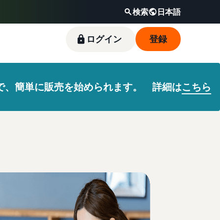
検索
日本語
ログイン
登録
ので、簡単に販売を始められます。 詳細は
こちら
新規出品者向け特典
料金シミュレーター
フルフィルメント by
Amazonブランド登録（Brand
Amazon出品ブログ
Amazon(FBA)
Registry）
スタートダッシュ成功パックをお得に始めるた
販売する商品の詳細と配送費用を入力するだけ
Amazon出品サービス公式が提供するネット販
めに、特典を活用しましょう。ブランド売上の
で、さまざまな配送方法のコストをすぐに比較
売・Amazon出品お役立ち情報（ブログ記事）
商品を預けるだけで、Amazonが注文受付から
Amazon Brand Registryにブランドを登録する
最大787.5万円分の還元します。
できます。
をテーマ別に一覧でご紹介します。
梱包・配送・返品対応まで行い、手間を減らし
と、さまざまなブランド構築ツールと保護の特
て効率的に販売できる配送代行サービスです。
典を利用できます。