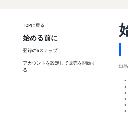
TOPに戻る
始める前に
登録の5ステップ
Step1:ビジネス情報を入力
アカウントを設定して販売を開始す
出品
る
Step 2: 販売事業者様の情報を入
力
Step3:請求情報の入力
Step4:ストアおよび商品情報の
入力
Step5:本人確認