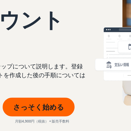
スポンサー広告で認知度と購入を促進
日本発ブランドの海外販路を支援
イスの販売方法紹介
ウント
フルフィルメント by Amazon(FBA)
タイムセール
コンサルティングサービス
配送代行サービスとは？
配送・返品・カスタマーサービスを代行
タイムセールを活用した販売強化
専任コンサルタントがビジネス拡大をサポート
配送・返品・カスタマー対応を外注する方法
その他プログラムを見る
すべてのプログラムを見る
ある質問（FAQ）
ある質問（FAQ）
ドロップシッピングとは？
外部配送を活用した販売形態の説明
ある質問（FAQ）
ある質問（FAQ）
在庫管理の最適化
ステップについて説明します。登録
在庫を効率よく管理する5つのポイント
トを作成した後の手順については
ブランド立ち上げ方法は？
ブランドの立ち上げステップと事例紹介
さっそく始める
ある質問（FAQ）
月額4,900円（税抜） + 販売手数料