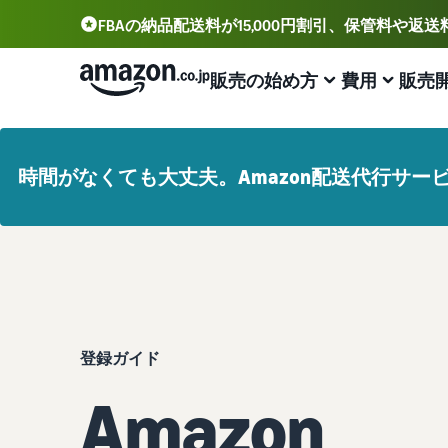
FBAの納品配送料が15,000円割引、保管料や返
販売の始め方
費用
販売
アカウント登録から販売まで
プランと費用
業務効率化
出品に役立つツール
サポート資料
時間がなくても大丈夫。Amazon配送代行サ
出品用アカウントを登録する
出品プランと基本手数料
Amazonによる配送代行 (FBA)
セラーセントラル (販売管理ツール)
資料請求
出品プランと基本手数料を確認
商品の保管・発送・返品対応を代行
出品、価格設定、注文管理まで商品管理や販売を行うツ
出品開始に役立つガイドブックを提供
ール
セラーセントラルにログインする
カテゴリーごとの販売手数料
出品者様による自社配送
Amazon出品大学
Amazon出品アプリ
カテゴリーごとの販売手数料を確認
配送距離やコストに応じて柔軟に対応
ビジネスの成功をサポートする無料の学習プログラム
スマホで出品・注文管理が可能な無料Amazonセラーア
商品を登録する
プリ
FBA配送代行手数料
マルチチャネルサービス (MFC)
販売事例
登録ガイド
FBA配送代行手数料を確認
自社ECや他モールの注文もFBAで出荷
Amazon出品者様の成功事例を紹介
ブランド構築ツール
配送方法を決める
Amazon
ブランド保護と構築をサポート
費用の例
FBA在庫管理
商品登録のマニュアル
各カテゴリごとの費用の例を確認
ツールを活用し、在庫量を適正化
商品登録手順をステップごとに解説