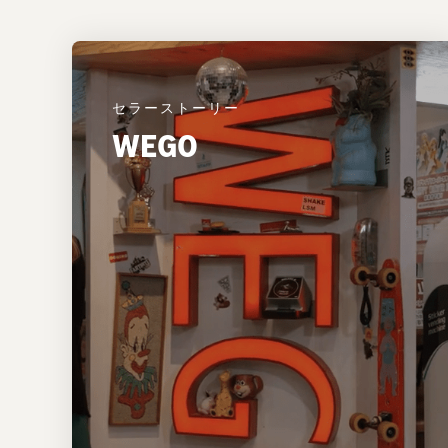
セラーストーリー
WEGO