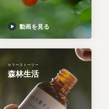
動画を見る
セラーストーリー
森林生活