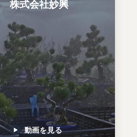
株式会社妙興
動画を見る