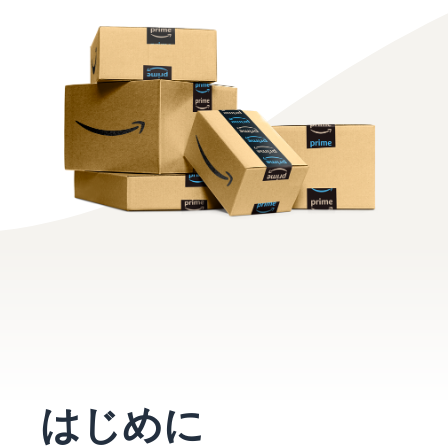
お客様を集める
マルチチャネルサー
出品、価格設定、注文管理
料
ビス (MFC)
まで商品管理や販売を行う
自社ECや他モールの注文も
その他の費用
ツール
資料請求
FBAで出荷
その他のオプションプログ
新
出品開始に役立つガイドブ
ラム費用を確認
Amazon出品アプリ
ックを提供
規
FBA在庫管理
スマホで出品・注文管理が
出
ツールを活用し、在庫量を
可能な無料Amazonセラー
品
Amazon出品大学
適正化
費
アプリ
者
ビジネスの成功をサポート
用
様
する無料の学習プログラム
の
Amazon直営の越境物
ブランド構築ツール
向
流
見
ブランド保護と構築をサポ
け
積
中国-日本間海上輸送サービ
販売事例
ート
の
ス
も
Amazon出品者様の成功事
ガ
り
例を紹介
イ
販売
ド
販
商品登録のマニュア
配送方法別の費用比
支援
ル
売
較
プ
促
商品登録手順をステップご
Amazon出品サービス
FBAと自社配送の費用を比
日
ロ
概要
とに解説
進
本
はじめに
較
グ
語
Amazonの特徴から販売ま
ラ