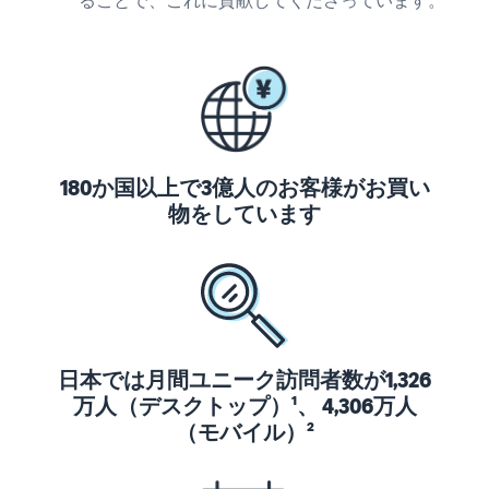
ることで、これに貢献してくださっています。
タイムセールを活用した販
るだけ
ネット販売について
売強化
で、さ
コンサルティングサ
まざま
ネット販売の基本ステップ
ービス
な配送
を紹介
その他プログラムを
専任コンサルタントがビジ
方法の
見る
ネス拡大をサポート
新規
コスト
ネットショップ開業
出品
をすぐ
の始め方は？
者向
すべてのプログラム
に比較
180か国以上で3億人のお客様がお買い
ネットショップを構築のヒ
け特
を見る
できま
物をしています
ントとコツを紹介
典
す。
スター
マーケットプレイス
トダッ
フルフィル
とは？
シュ成
メント by
マーケットプレイスの概念
功パッ
Amazon(FBA)
からAmazonマーケットプ
クをお
レイスの販売方法紹介
商品を預けるだけ
得に始
Amazonブ
日本では月間ユニーク訪問者数が1,326
で、Amazonが注文
めるた
ランド登
万人（デスクトップ）¹、 4,306万人
受付から梱包・配
めに、
配送代行サービスと
録（Brand
（モバイル）²
送・返品対応まで
特典を
は？
Registry）
行い、手間を減ら
活用し
配送・返品・カスタマー対
Amazon Brand
して効率的に販売
ましょ
応を外注する方法
Registryにブラ