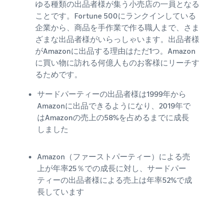
ゆる種類の出品者様が集う小売店の一員となる
Amazon
ことです。Fortune 500にランクインしている
出品ブ
企業から、商品を手作業で作る職人まで、さま
ログ
ざまな出品者様がいらっしゃいます。出品者様
Amazon出
品サービス
がAmazonに出品する理由はただ1つ。Amazon
公式が提供
に買い物に訪れる何億人ものお客様にリーチす
するネット
るためです。
販売・
Amazon出
サードパーティーの出品者様は1999年から
品お役立ち
Amazonに出品できるようになり、2019年で
情報（ブロ
はAmazonの売上の58%を占めるまでに成長
グ記事）を
しました
テーマ別に
一覧でご紹
介します。
Amazon（ファーストパーティー）による売
上が年率25％での成長に対し、サードパー
ティーの出品者様による売上は年率52%で成
長しています