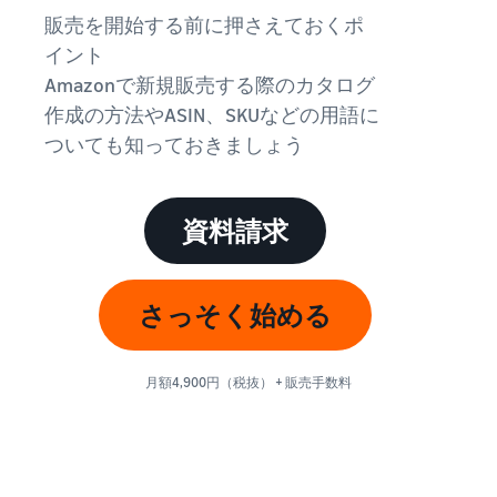
始
English
と
か
販売を開始する前に押さえておくポ
後
費
- US
ら
イント
用
販
中
Amazonで新規販売する際のカタログ
ツー
業
売
文
作成の方法やASIN、SKUなどの用語に
ル・
務
ま
出品プランと基本手
特典
数料
-
効
で
ついても知っておきましょう
出品プランと基本手数料を
CN
率
確認
化
サ
出
出品用アカウントを
日
ポ
登録する
資料請求
品
カテゴリーごとの販
本
ー
に
Amazonによる配送代
売手数料
ト
行 (FBA)
語
役
セラーセントラルに
カテゴリーごとの販売手数
資
商品の保管・発送・返品対
立
ログインする
-
さっそく始める
料を確認
料
応を代行
つ
JP
ツ
商品を登録する
FBA配送代行手数料
ー
出品者様による自社
月額4,900円（税抜） + 販売手数料
サ
FBA配送代行手数料を確認
配送
ル
ポ
配送距離やコストに応じて
配送方法を決める
ー
費用の例
柔軟に対応
ト
セラーセントラル (販
各カテゴリごとの費用の例
売管理ツール)
資
を確認