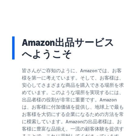
で紹介
すべてのサポート資
ム・
FBA在庫の費用見積
ブランド支援プログ
ロ
料を見る
もり
特典
ラム（Amazonブラン
グ
スタートダッシュ成
ド登録）
イ
FBA在庫の保管・出荷費用
功パック
ン
シミュレーション
ブランドツールで継続的な
ブランド支援プログ
最初の１年間で約6倍の売
売上アップを支援
EC
ラム (Amazonブラン
上を目指す方法
登
に
ド登録)
Amazon出品サービス
録
関
法人向けに販売をす
ブランドツールで継続的な
新規出品者向け特典
す
る (Amazonビジネス)
へようこそ
売上アップを支援
最大787.5万円還元
る
ビジネス購買者向けに販売
お
を拡大
新規出品者向け特典
料金
皆さんがご存知のように、Amazonでは、お客
役
Amazonブランド登録
最大787.5万円分の還元
シミ
(Brand Registry)
立
様を第一に考えています。そして、お客様は、
海外販売 (越境EC)
ュレ
ち
ブランド保護と構築をサポ
安心してさまざまな商品を購入できる場所を求
世界中のAmazonカスタマ
FBA新商品特典
ータ
ート
情
ーに販売
めています。このような場所を実現するには、
FBA新規出品で特典・割引
ー
報
出品者様の役割が非常に重要です。Amazon
を提供
販売す
フルフィルメント by
Amazon 広告
は、お客様に付加価値を提供し、地球上で最も
る商品
Amazon(FBA)
スポンサー広告で認知度と
EC（eコマース）と
お客様を大切にする企業になるための方法を常
の詳細
JAPAN STORE プログ
配送・返品・カスタマーサ
は？
購入を促進
に模索しています。Amazonの出品者様は、お
ラム
と配送
ービスを代行
ECの基礎知識と仕組みを解
客様に豊富な品揃え、一流の顧客体験を提供す
費用を
日本発ブランドの海外販路
説
タイムセール
入力す
を支援