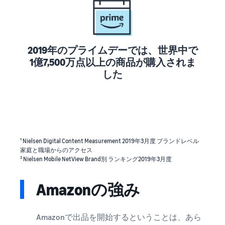
できる配送代行サ
う。ブ
ンドを登録する
ービスです。
ランド
と、さまざまな
ドロップシッピング
売上の
とは？
ブランド構築ツ
最大
ールと保護の特
外部配送を活用した販売形
787.5万
2019年のプライムデーでは、世界中で
典を利用できま
態の説明
円分の
1億7,500万点以上の商品が購入されま
す。
還元し
した
在庫管理の最適化
ます。
在庫を効率よく管理する5
つのポイント
ブランド立ち上げ方
法は？
¹ Nielsen Digital Content Measurement 2019年3月度 ブランドレベル
ブランドの立ち上げステッ
家庭と職場からのアクセス
プと事例紹介
² Nielsen Mobile NetView Brand別 ランキング2019年3月度
Amazonの強み
Amazonで出品を開始するということは、あら