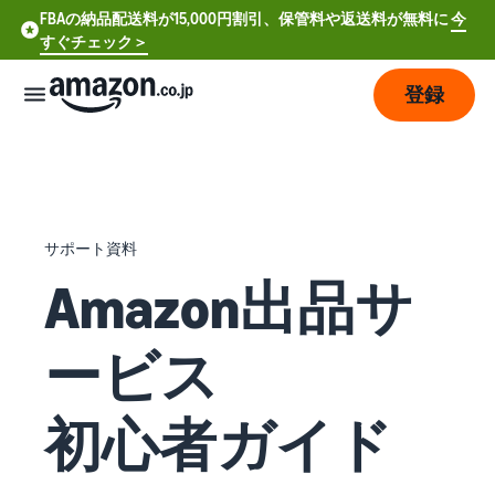
FBAの納品配送料が15,000円割引、保管料や返送料が無料に
今
すぐチェック＞
登録
販
売
の
始
サポート資料
め
方
Amazon出品サ
費
ア
ービス
用
カ
ウ
ン
初心者ガイド
販
プ
ト
売
ラ
登
開
ン
録