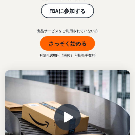
始
English
と
か
後
費
- US
FBAに参加する
ら
用
販
中
_
ツー
業
売
文
ル・
出品サービスをご利用されていない方
務
ま
出品プランと基本手
特典
数料
-
効
で
さっそく始める
出品プランと基本手数料を
CN
率
確認
化
サ
出
出品用アカウントを
月額4,900円（税抜） + 販売手数料
日
ポ
登録する
品
カテゴリーごとの販
本
ー
に
Amazonによる配送代
売手数料
ト
行 (FBA)
語
役
セラーセントラルに
カテゴリーごとの販売手数
資
商品の保管・発送・返品対
立
ログインする
-
料を確認
料
応を代行
つ
JP
ツ
商品を登録する
FBA配送代行手数料
ー
出品者様による自社
サ
FBA配送代行手数料を確認
配送
ル
ポ
配送距離やコストに応じて
配送方法を決める
ー
費用の例
柔軟に対応
ト
セラーセントラル (販
各カテゴリごとの費用の例
売管理ツール)
資
を確認