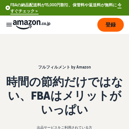
FBAの納品配送料が15,000円割引、保管料や返送料が無料に
今
すぐチェック＞
登録
販
売
の
始
め
フルフィルメント by Amazon
方
時間の節約だけではな
費
ア
い、FBAはメリットが
用
カ
ウ
いっぱい
ン
販
プ
ト
売
ラ
登
開
ン
録
出品サービスをご利用されている方