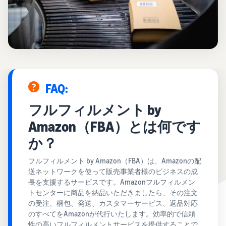
お客様を集める
マルチチャネルサー
出品、価格設定、注文管理
料
ビス (MFC)
まで商品管理や販売を行う
自社ECや他モールの注文も
その他の費用
ツール
資料請求
FBAで出荷
その他のオプションプログ
新
出品開始に役立つガイドブ
ラム費用を確認
Amazon出品アプリ
ックを提供
規
FBA在庫管理
スマホで出品・注文管理が
出
ツールを活用し、在庫量を
可能な無料Amazonセラー
品
Amazon出品大学
適正化
費
アプリ
FAQ:
者
ビジネスの成功をサポート
用
様
する無料の学習プログラム
の
Amazon直営の越境物
フルフィルメント by
ブランド構築ツール
向
流
見
ブランド保護と構築をサポ
け
Amazon（FBA）とは何です
積
中国-日本間海上輸送サービ
販売事例
ート
の
ス
も
Amazon出品者様の成功事
か？
ガ
り
例を紹介
イ
フルフィルメント by Amazon（FBA）は、Amazonの配
販売
ド
送ネットワークを使って販売事業者様のビジネスの成
販
商品登録のマニュア
配送方法別の費用比
支援
長を支援するサービスです。Amazonフルフィルメン
ル
売
較
プ
トセンターに商品を納品いただきましたら、その注文
促
商品登録手順をステップご
Amazon出品サービス
FBAと自社配送の費用を比
日
ロ
の受注、梱包、発送、カスタマーサービス、返品対応
概要
とに解説
進
本
較
グ
のすべてをAmazonが代行いたします。効率的で信頼
語
Amazonの特徴から販売ま
ラ
性の高いフルフィルメントサービスを提供することで