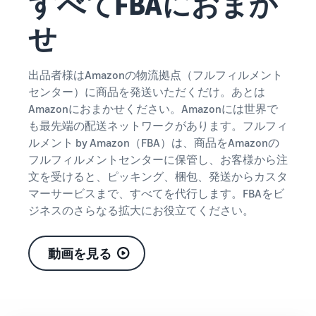
すべてFBAにおまか
できる配送代行サ
う。ブ
ンドを登録する
ービスです。
ランド
せ
と、さまざまな
ドロップシッピング
売上の
とは？
ブランド構築ツ
最大
ールと保護の特
外部配送を活用した販売形
787.5万
典を利用できま
態の説明
出品者様はAmazonの物流拠点（フルフィルメント
円分の
す。
センター）に商品を発送いただくだけ。あとは
還元し
在庫管理の最適化
Amazonにおまかせください。Amazonには世界で
ます。
在庫を効率よく管理する5
も最先端の配送ネットワークがあります。フルフィ
つのポイント
ルメント by Amazon（FBA）は、商品をAmazonの
フルフィルメントセンターに保管し、お客様から注
ブランド立ち上げ方
文を受けると、ピッキング、梱包、発送からカスタ
法は？
マーサービスまで、すべてを代行します。FBAをビ
ブランドの立ち上げステッ
ジネスのさらなる拡大にお役立てください。
プと事例紹介
動画を見る