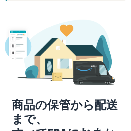
タイムセールを活用した販
るだけ
ネット販売について
売強化
で、さ
コンサルティングサ
まざま
ネット販売の基本ステップ
ービス
な配送
を紹介
その他プログラムを
専任コンサルタントがビジ
方法の
見る
ネス拡大をサポート
新規
コスト
ネットショップ開業
出品
をすぐ
の始め方は？
者向
すべてのプログラム
に比較
ネットショップを構築のヒ
け特
を見る
できま
ントとコツを紹介
典
す。
スター
マーケットプレイス
トダッ
フルフィル
とは？
シュ成
メント by
マーケットプレイスの概念
功パッ
Amazon(FBA)
からAmazonマーケットプ
クをお
レイスの販売方法紹介
商品を預けるだけ
得に始
Amazonブ
商品の保管から配送
で、Amazonが注文
めるた
ランド登
受付から梱包・配
めに、
配送代行サービスと
録（Brand
まで、
送・返品対応まで
特典を
は？
Registry）
行い、手間を減ら
活用し
配送・返品・カスタマー対
Amazon Brand
して効率的に販売
ましょ
応を外注する方法
Registryにブラ