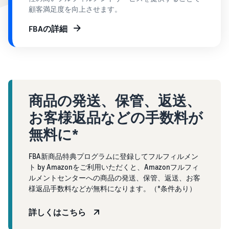
で紹介
すべてのサポート資
ム・
FBA在庫の費用見積
ブランド支援プログ
顧客満足度を向上させます。
ロ
料を見る
もり
特典
ラム（Amazonブラン
グ
スタートダッシュ成
ド登録）
イ
FBAの詳細
FBA在庫の保管・出荷費用
功パック
ン
シミュレーション
ブランドツールで継続的な
ブランド支援プログ
最初の１年間で約6倍の売
売上アップを支援
EC
ラム (Amazonブラン
上を目指す方法
登
に
ド登録)
録
関
法人向けに販売をす
ブランドツールで継続的な
新規出品者向け特典
す
る (Amazonビジネス)
売上アップを支援
最大787.5万円還元
る
ビジネス購買者向けに販売
商品の発送、保管、返送、
お
を拡大
新規出品者向け特典
お客様返品などの手数料が
料金
役
Amazonブランド登録
最大787.5万円分の還元
シミ
(Brand Registry)
立
無料に*
海外販売 (越境EC)
ュレ
ち
ブランド保護と構築をサポ
世界中のAmazonカスタマ
FBA新商品特典
ータ
ート
情
ーに販売
FBA新商品特典プログラムに登録してフルフィルメン
FBA新規出品で特典・割引
ー
報
ト by Amazonをご利用いただくと、Amazonフルフィ
を提供
販売す
フルフィルメント by
ルメントセンターへの商品の発送、保管、返送、お客
Amazon 広告
る商品
Amazon(FBA)
様返品手数料などが無料になります。（*条件あり）
スポンサー広告で認知度と
EC（eコマース）と
の詳細
JAPAN STORE プログ
配送・返品・カスタマーサ
は？
購入を促進
ラム
と配送
ービスを代行
詳しくはこちら
ECの基礎知識と仕組みを解
費用を
日本発ブランドの海外販路
説
タイムセール
入力す
を支援