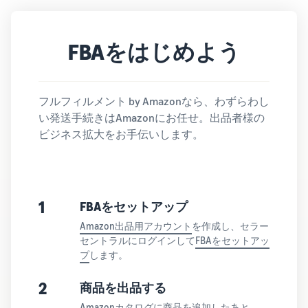
Amazon
出品ブ
ログ
FBAをはじめよう
Amazon出
品サービス
公式が提供
するネット
フルフィルメント by Amazonなら、わずらわし
販売・
い発送手続きはAmazonにお任せ。出品者様の
Amazon出
ビジネス拡大をお手伝いします。
品お役立ち
情報（ブロ
グ記事）を
テーマ別に
一覧でご紹
1
FBAをセットアップ
介します。
Amazon出品用アカウント
を作成し、セラー
セントラルにログインして
FBAをセットアッ
プ
します。
2
商品を出品する
Amazonカタログに
商品を追加
したあと、