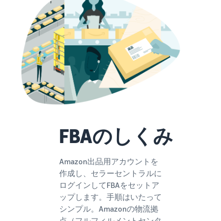
できる配送代行サ
う。ブ
ンドを登録する
ービスです。
ランド
と、さまざまな
ドロップシッピング
売上の
とは？
ブランド構築ツ
最大
ールと保護の特
外部配送を活用した販売形
787.5万
典を利用できま
態の説明
円分の
す。
還元し
在庫管理の最適化
ます。
在庫を効率よく管理する5
つのポイント
ブランド立ち上げ方
FBAのしくみ
法は？
ブランドの立ち上げステッ
プと事例紹介
Amazon出品用アカウントを
作成し、セラーセントラルに
ログインしてFBAをセットア
ップします。手順はいたって
シンプル。Amazonの物流拠
点（フルフィルメントセンタ