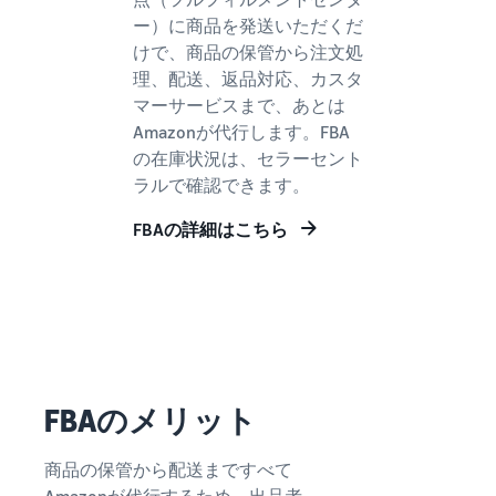
Amazon
ー）に商品を発送いただくだ
出品ブ
けで、商品の保管から注文処
ログ
理、配送、返品対応、カスタ
Amazon出
マーサービスまで、あとは
品サービス
Amazonが代行します。FBA
公式が提供
の在庫状況は、セラーセント
するネット
ラルで確認できます。
販売・
Amazon出
FBAの詳細はこちら
品お役立ち
情報（ブロ
グ記事）を
テーマ別に
一覧でご紹
介します。
FBAのメリット
商品の保管から配送まですべて
Amazonが代行するため、出品者