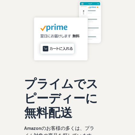
お客様を集める
マルチチャネルサー
出品、価格設定、注文管理
料
ビス (MFC)
まで商品管理や販売を行う
自社ECや他モールの注文も
その他の費用
ツール
資料請求
FBAで出荷
その他のオプションプログ
新
出品開始に役立つガイドブ
ラム費用を確認
Amazon出品アプリ
ックを提供
規
FBA在庫管理
スマホで出品・注文管理が
出
ツールを活用し、在庫量を
可能な無料Amazonセラー
品
Amazon出品大学
適正化
費
アプリ
者
ビジネスの成功をサポート
用
様
する無料の学習プログラム
の
Amazon直営の越境物
ブランド構築ツール
向
流
見
ブランド保護と構築をサポ
け
積
中国-日本間海上輸送サービ
販売事例
ート
プライムでス
の
ス
も
Amazon出品者様の成功事
ガ
り
例を紹介
イ
ピーディーに
販売
ド
販
商品登録のマニュア
配送方法別の費用比
支援
無料配送
ル
売
較
プ
促
商品登録手順をステップご
Amazon出品サービス
FBAと自社配送の費用を比
日
ロ
概要
とに解説
進
本
較
グ
Amazonのお客様の多くは、プラ
語
Amazonの特徴から販売ま
ラ