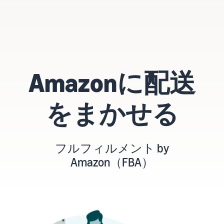
タイムセールを活用した販
るだけ
ネット販売について
売強化
で、さ
コンサルティングサ
まざま
ネット販売の基本ステップ
ービス
な配送
を紹介
その他プログラムを
専任コンサルタントがビジ
方法の
見る
ネス拡大をサポート
新規
コスト
ネットショップ開業
出品
Amazonに配送
をすぐ
の始め方は？
者向
すべてのプログラム
に比較
ネットショップを構築のヒ
け特
を見る
できま
ントとコツを紹介
典
をまかせる
す。
スター
マーケットプレイス
トダッ
フルフィル
とは？
シュ成
メント by
マーケットプレイスの概念
功パッ
フルフィルメント by
Amazon(FBA)
からAmazonマーケットプ
クをお
Amazon（FBA）
レイスの販売方法紹介
商品を預けるだけ
得に始
Amazonブ
で、Amazonが注文
めるた
ランド登
受付から梱包・配
めに、
配送代行サービスと
録（Brand
送・返品対応まで
特典を
は？
Registry）
行い、手間を減ら
活用し
配送・返品・カスタマー対
Amazon Brand
して効率的に販売
ましょ
応を外注する方法
Registryにブラ