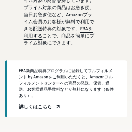
イム対象の商品を探しています。
で紹介
すべてのサポート資
ム・
FBA在庫の費用見積
ブランド支援プログ
ロ
プライム対象の商品はお急ぎ便、
料を見る
もり
特典
ラム（Amazonブラン
グ
当日お急ぎ便など、Amazonプラ
スタートダッシュ成
ド登録）
イ
FBA在庫の保管・出荷費用
功パック
ン
イム会員のお客様が無料で利用で
シミュレーション
ブランドツールで継続的な
ブランド支援プログ
最初の１年間で約6倍の売
きる配送特典の対象です。
FBAを
売上アップを支援
EC
ラム (Amazonブラン
上を目指す方法
登
利用する
ことで、商品を簡単にプ
に
ド登録)
録
関
ライム対象にできます。
法人向けに販売をす
ブランドツールで継続的な
新規出品者向け特典
す
る (Amazonビジネス)
売上アップを支援
最大787.5万円還元
る
ビジネス購買者向けに販売
お
を拡大
新規出品者向け特典
料金
役
Amazonブランド登録
FBA新商品特典プログラムに登録してフルフィルメ
最大787.5万円分の還元
シミ
(Brand Registry)
立
海外販売 (越境EC)
ント by Amazonをご利用いただくと、Amazonフル
ュレ
ち
ブランド保護と構築をサポ
世界中のAmazonカスタマ
フィルメントセンターへの商品の発送、保管、返
FBA新商品特典
ータ
ート
情
ーに販売
送、お客様返品手数料などが無料になります（条件
FBA新規出品で特典・割引
ー
報
あり）。
を提供
販売す
フルフィルメント by
Amazon 広告
詳しくはこちら
る商品
Amazon(FBA)
スポンサー広告で認知度と
EC（eコマース）と
の詳細
JAPAN STORE プログ
配送・返品・カスタマーサ
は？
購入を促進
ラム
と配送
ービスを代行
ECの基礎知識と仕組みを解
費用を
日本発ブランドの海外販路
説
タイムセール
入力す
を支援