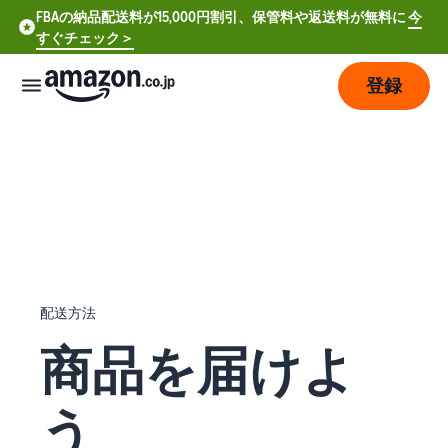
FBAの納品配送料が15,000円割引、保管料や返送料が無料に
今
すぐチェック＞
登録
販
売
の
始
め
方
費
ア
配送方法
用
カ
商品を届けよ
ウ
ン
販
プ
ト
売
う
ラ
登
開
ン
録