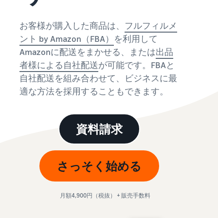
始
English
と
か
後
費
- US
ら
お客様が購入した商品は、
フルフィルメ
用
販
中
ント by Amazon（FBA）
を利用して
ツー
業
売
文
ル・
Amazonに配送をまかせる、または
出品
務
ま
出品プランと基本手
特典
数料
-
効
で
者様による自社配送
が可能です。FBAと
出品プランと基本手数料を
CN
率
自社配送を組み合わせて、ビジネスに最
確認
化
サ
出
出品用アカウントを
適な方法を採用することもできます。
日
ポ
登録する
品
カテゴリーごとの販
本
ー
に
Amazonによる配送代
売手数料
ト
行 (FBA)
語
役
セラーセントラルに
資料請求
カテゴリーごとの販売手数
資
商品の保管・発送・返品対
立
ログインする
-
料を確認
料
応を代行
つ
JP
ツ
商品を登録する
FBA配送代行手数料
さっそく始める
ー
出品者様による自社
サ
FBA配送代行手数料を確認
配送
ル
ポ
配送距離やコストに応じて
配送方法を決める
ー
費用の例
柔軟に対応
月額4,900円（税抜） + 販売手数料
ト
セラーセントラル (販
各カテゴリごとの費用の例
売管理ツール)
資
を確認