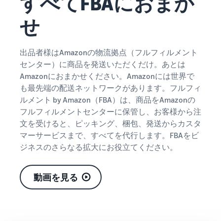
すべてFBAにおまか
できる配送代行サ
う。ブ
ンドを登録する
ービスです。
ランド
せ
と、さまざまな
ドロップシッピング
売上の
とは？
ブランド構築ツ
最大
ールと保護の特
外部配送を活用した販売形
787.5万
典を利用できま
態の説明
出品者様はAmazonの物流拠点（フルフィルメント
円分の
す。
センター）に商品を発送いただくだけ。あとは
還元し
在庫管理の最適化
Amazonにおまかせください。Amazonには世界で
ます。
在庫を効率よく管理する5
も最先端の配送ネットワークがあります。フルフィ
つのポイント
ルメント by Amazon（FBA）は、商品をAmazonの
フルフィルメントセンターに保管し、お客様から注
ブランド立ち上げ方
文を受けると、ピッキング、梱包、発送からカスタ
法は？
マーサービスまで、すべてを代行します。FBAをビ
ブランドの立ち上げステッ
ジネスのさらなる拡大にお役立てください。
プと事例紹介
動画を見る