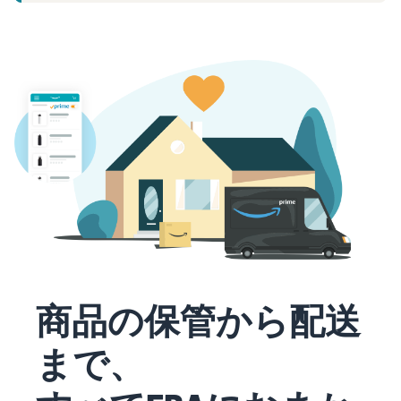
タイムセールを活用した販
るだけ
ネット販売について
売強化
で、さ
コンサルティングサ
まざま
ネット販売の基本ステップ
ービス
な配送
を紹介
その他プログラムを
専任コンサルタントがビジ
方法の
見る
ネス拡大をサポート
新規
コスト
ネットショップ開業
出品
をすぐ
の始め方は？
者向
すべてのプログラム
に比較
ネットショップを構築のヒ
け特
を見る
できま
ントとコツを紹介
典
す。
スター
マーケットプレイス
トダッ
フルフィル
とは？
シュ成
メント by
マーケットプレイスの概念
功パッ
Amazon(FBA)
からAmazonマーケットプ
クをお
レイスの販売方法紹介
商品を預けるだけ
得に始
Amazonブ
商品の保管から配送
で、Amazonが注文
めるた
ランド登
受付から梱包・配
めに、
配送代行サービスと
録（Brand
まで、
送・返品対応まで
特典を
は？
Registry）
行い、手間を減ら
活用し
配送・返品・カスタマー対
Amazon Brand
して効率的に販売
ましょ
応を外注する方法
Registryにブラ