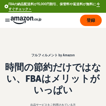
FBAの納品配送料が15,000円割引、保管料や返送料が無料に
今
すぐチェック＞
登録
販
売
の
始
め
フルフィルメント by Amazon
方
時間の節約だけではな
費
ア
い、FBAはメリットが
用
カ
ウ
いっぱい
ン
販
プ
ト
売
ラ
登
開
ン
録
出品サービスをご利用されている方