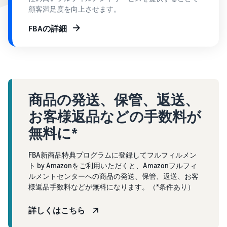
で紹介
すべてのサポート資
ム・
FBA在庫の費用見積
ブランド支援プログ
顧客満足度を向上させます。
ロ
料を見る
もり
特典
ラム（Amazonブラン
グ
スタートダッシュ成
ド登録）
イ
FBAの詳細
FBA在庫の保管・出荷費用
功パック
ン
シミュレーション
ブランドツールで継続的な
ブランド支援プログ
最初の１年間で約6倍の売
売上アップを支援
EC
ラム (Amazonブラン
上を目指す方法
登
に
ド登録)
録
関
法人向けに販売をす
ブランドツールで継続的な
新規出品者向け特典
す
る (Amazonビジネス)
売上アップを支援
最大787.5万円還元
る
ビジネス購買者向けに販売
商品の発送、保管、返送、
お
を拡大
新規出品者向け特典
お客様返品などの手数料が
料金
役
Amazonブランド登録
最大787.5万円分の還元
シミ
(Brand Registry)
立
無料に*
海外販売 (越境EC)
ュレ
ち
ブランド保護と構築をサポ
世界中のAmazonカスタマ
FBA新商品特典
ータ
ート
情
ーに販売
FBA新商品特典プログラムに登録してフルフィルメン
FBA新規出品で特典・割引
ー
報
ト by Amazonをご利用いただくと、Amazonフルフィ
を提供
販売す
フルフィルメント by
ルメントセンターへの商品の発送、保管、返送、お客
Amazon 広告
る商品
Amazon(FBA)
様返品手数料などが無料になります。（*条件あり）
スポンサー広告で認知度と
EC（eコマース）と
の詳細
JAPAN STORE プログ
配送・返品・カスタマーサ
は？
購入を促進
ラム
と配送
ービスを代行
詳しくはこちら
ECの基礎知識と仕組みを解
費用を
日本発ブランドの海外販路
説
タイムセール
入力す
を支援