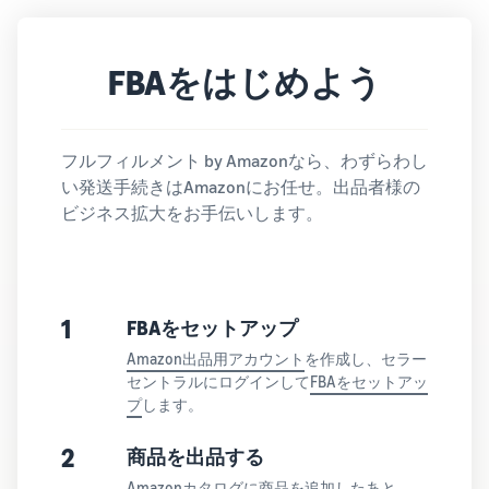
Amazon
出品ブ
ログ
FBAをはじめよう
Amazon出
品サービス
公式が提供
するネット
フルフィルメント by Amazonなら、わずらわし
販売・
い発送手続きはAmazonにお任せ。出品者様の
Amazon出
ビジネス拡大をお手伝いします。
品お役立ち
情報（ブロ
グ記事）を
テーマ別に
一覧でご紹
1
FBAをセットアップ
介します。
Amazon出品用アカウント
を作成し、セラー
セントラルにログインして
FBAをセットアッ
プ
します。
2
商品を出品する
Amazonカタログに
商品を追加
したあと、