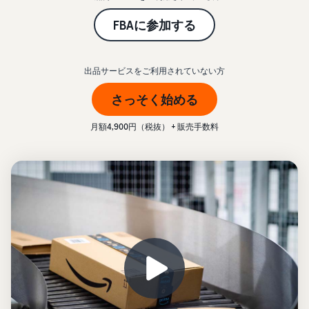
始
English
と
か
後
費
- US
FBAに参加する
ら
用
販
中
_
ツー
業
売
文
ル・
出品サービスをご利用されていない方
務
ま
出品プランと基本手
特典
数料
-
効
で
さっそく始める
出品プランと基本手数料を
CN
率
確認
化
サ
出
出品用アカウントを
月額4,900円（税抜） + 販売手数料
日
ポ
登録する
品
カテゴリーごとの販
本
ー
に
Amazonによる配送代
売手数料
ト
行 (FBA)
語
役
セラーセントラルに
カテゴリーごとの販売手数
資
商品の保管・発送・返品対
立
ログインする
-
料を確認
料
応を代行
つ
JP
ツ
商品を登録する
FBA配送代行手数料
ー
出品者様による自社
サ
FBA配送代行手数料を確認
配送
ル
ポ
配送距離やコストに応じて
配送方法を決める
ー
費用の例
柔軟に対応
ト
セラーセントラル (販
各カテゴリごとの費用の例
売管理ツール)
資
を確認