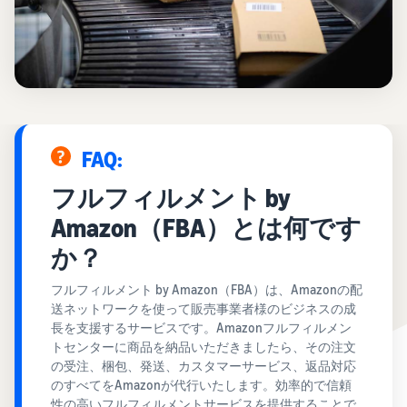
お客様を集める
マルチチャネルサー
出品、価格設定、注文管理
料
ビス (MFC)
まで商品管理や販売を行う
自社ECや他モールの注文も
その他の費用
ツール
資料請求
FBAで出荷
その他のオプションプログ
新
出品開始に役立つガイドブ
ラム費用を確認
Amazon出品アプリ
ックを提供
規
FBA在庫管理
スマホで出品・注文管理が
出
ツールを活用し、在庫量を
可能な無料Amazonセラー
品
Amazon出品大学
適正化
費
アプリ
FAQ:
者
ビジネスの成功をサポート
用
様
する無料の学習プログラム
の
Amazon直営の越境物
フルフィルメント by
ブランド構築ツール
向
流
見
ブランド保護と構築をサポ
け
Amazon（FBA）とは何です
積
中国-日本間海上輸送サービ
販売事例
ート
の
ス
も
Amazon出品者様の成功事
か？
ガ
り
例を紹介
イ
フルフィルメント by Amazon（FBA）は、Amazonの配
販売
ド
送ネットワークを使って販売事業者様のビジネスの成
販
商品登録のマニュア
配送方法別の費用比
支援
長を支援するサービスです。Amazonフルフィルメン
ル
売
較
プ
トセンターに商品を納品いただきましたら、その注文
促
商品登録手順をステップご
Amazon出品サービス
FBAと自社配送の費用を比
日
ロ
の受注、梱包、発送、カスタマーサービス、返品対応
概要
とに解説
進
本
較
グ
のすべてをAmazonが代行いたします。効率的で信頼
語
Amazonの特徴から販売ま
ラ
性の高いフルフィルメントサービスを提供することで