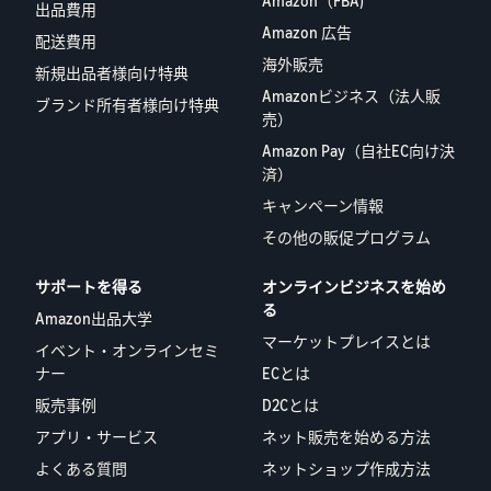
Amazon（FBA)
出品費用
Amazon 広告
配送費用
海外販売
新規出品者様向け特典
Amazonビジネス（法人販
ブランド所有者様向け特典
売）
Amazon Pay（自社EC向け決
済）
キャンペーン情報
その他の販促プログラム
サポートを得る
オンラインビジネスを始め
る
Amazon出品大学
マーケットプレイスとは
イベント・オンラインセミ
ナー
ECとは
販売事例
D2Cとは
アプリ・サービス
ネット販売を始める方法
よくある質問
ネットショップ作成方法