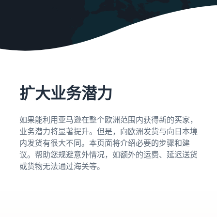
始
文
费
售
后
用
-
CN
注册卖家账户
工
精
销售计划和基本费用
日
具
简
查看销售计划和基本费用
和
业
本
登录亚马逊卖家平台
权
务
各类别的销售佣金
語
益
查看各类别的销售佣金
扩大业务潜力
-
注册商品
亚马逊代理配送（亚
JP
支
马逊物流）
帮
亚马逊物流配送佣金
如果能利用亚马逊在整个欧洲范围内获得新的买家，
持
代表您进行商品的存储、发
助
查看亚马逊物流配送佣金
确定配送方式
资
货和退货
业务潜力将显著提升。但是，向欧洲发货与向日本境
您
料
销
内发货有很大不同。本页面将介绍必要的步骤和建
费用示例
售
卖家自行配送
议。帮助您规避意外情况，如额外的运费、延迟送货
查看各类别的费用示例
吸引客户
的
根据配送距离和成本提供灵
或货物无法通过海关等。
支
工
活支持
持
其他费用
具
资
查看其他可选计划费用
多渠道配送 (MFC)
料
新
来自我们的 EC 和其他商场
卖
卖家平台（销售管理