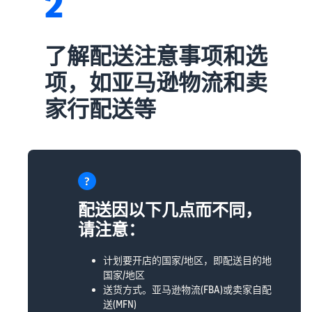
2
具和品牌保护权
益。
亚马
了解配送注意事项和选
逊上
项，如亚马逊物流和卖
市博
客
家行配送等
下面按
主题分
类汇总
介绍亚
马逊销
售服务
官方提
配送因以下几点而不同，
供的实
请注意：
用信息
（博客
文
计划要开店的国家/地区，即配送目的地
章）。
国家/地区
送货方式。亚马逊物流(FBA)或卖家自配
送(MFN)