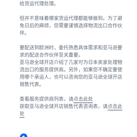
渠道
给货运代理处理。
亚马逊商城销售
最高
787.5 万
咨询服务
但并不意味着哪家货运代理都能够做到。为了避
日元的
什么是配送代理服
专职顾问帮助您发展业务
品牌销
免日后的麻烦，您需要谨慎选择物流出口合作伙
务？
亚马逊
售额返
伴。
如何配送、退货以及服务客
还。
物流
查看所有计划
户
（FBA）
要配送到欧洲时，委托熟悉具体需求和亚马逊要
这是一项配
什么是代发货？
求的配送合作伙伴至关重要。
送代理服
说明使用外部配送的销售形
亚马逊全球开店介绍了几家可为日本卖家处理物
务，只需存
态
流出口的服务提供商。另外，如果您不确定要使
入您的商
用哪个承运人，也可以咨询您的亚马逊全球开店
品，亚马逊
优化库存管理
销售代表。
即可处理从
亚马逊品
有效管理库存的 5 个要点
接受订单到
牌注册
包装、配送
查看服务提供商列表，请
点击此处
（Brand
和退货处理
如何创立品牌？
Registry）
获取亚马逊全球开店销售代表咨询表，请
点击此
的所有事
品牌创立步骤和案例介绍
处
在Amazon Brand
宜，从而减
Registry中注册
少麻烦并提
品牌，即可使用
高销售效
各种品牌建设工
率。