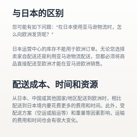
的订单也通过亚马逊物流配
工具）
家
费
资料获取
送
一款从销售、定价到订单管
指
与日本的区别
用
我们提供了一本指导手册来
理进行商品管理和销售的工
南
估
帮助您开始销售
具
亚马逊物流库存管理
算
您可能有如下问题：“在日本使用亚马逊物流时，怎
灵活运用工具以优化库存水
亚马逊卖家服务一览
么向欧洲发货呢？”
亚马逊卖家大学
平
亚马逊卖家应用程序
介绍从亚马逊的特点到销售
一项可帮助您取得业务成功
不同配送方式的费用
一款免费的亚马逊卖家应用
的所有内容
比较
的免费学习计划
日本运营中心的库存不能用于欧洲订单。无论您选择
程序，可让您在智能手机上
亚马逊全球物流
比较亚马逊物流和自行配送
卖家自配送还是利用亚马逊物流配送，您都必须将商
销售和管理订单
为您提供中日海运服务
的费用
新卖家指南
品直接配送至欧洲才能在亚马逊欧洲销售。
销售案例
如何在第一年将销售额提高
介绍亚马逊卖家的成功案例
品牌建设工具
约6倍
亚马逊物流库存费用
帮助保护和建设您的品牌
促
配送成本、时间和资源
估算
商品注册手册
进
亚马逊物流库存存储和运费
新卖家入门大礼包
逐步解释商品注册程序
销
模拟
最高返还 787.5 万日元
从日本、中国或其他国家/地区配送到欧洲时，相比
售
销
配送到日本境内要花费更多的费用和时间。此外，受
售
查看所有支持材料
配送方案（空运或船运等）和重量等因素影响，运输
亚马逊品牌注册
援
品牌援助计划（亚马
（Brand Registry）
的费用和时间也会有很大变化。
中
助
逊品牌注册）
文
帮助保护和建设您的品牌
计
有
使用品牌工具支持持续的销
划
售增长