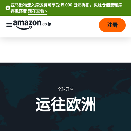
亚马逊物流入库运费可享受 15,000 日元折扣，免除仓储费和库
亚马逊物流入库运费可享受 15,000 日元折扣、免除仓储费和库存
存退还费
现在查看 >
退还费
现在查看 >
注册
立刻开店
如
何
开
始
销
售
全球开店
费
从
用
账
运往欧洲
English
户
- US
注
销
计
册
售
划
到
中
开
和
销