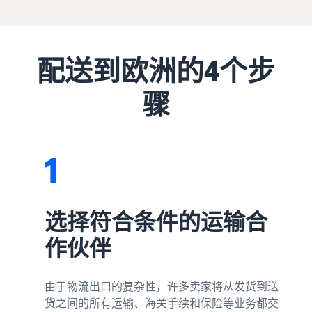
关
登
亚马逊物流（FBA）
和
费用
EC
录
代表您进行配送、退货和客
权
报价
的
向企业销售商品（亚
户服务
益
器
有
马逊企业购）
注
册
用
配送到欧洲的4个步
只需输
扩大面向企业买家的销售
信
入要销
品牌援助计划（亚马
息
售商品
逊品牌注册）
骤
海外销售（跨境EC）
的详细
使用品牌工具支持持续的销
向世界各地的亚马逊客户销
信息和
售增长
售商品
什么是EC（电子商
配送费
务）？
新卖
用，即
1
新卖家入门大礼包
解释 EC 的基础知识和结构
家入
亚马逊广告
可快速
最高返还 787.5 万日元
门大
通过赞助广告提高知名度和
比较不
礼包
购买量
关于线上销售
同配送
亚马逊物流新选品优
方式的
利用这
介绍线上销售的基本步骤
选择符合条件的运输合
惠
成本。
些权
限时优惠
为新的亚马逊物流卖家提供
益，以
作伙伴
利用限时优惠，提高销售额
如何开网店？
优惠和折扣
优惠的
介绍创建网店的技巧和窍门
价格开
查看其他计划
始使用
JAPAN STORE 计划
由于物流出口的复杂性，许多卖家将从发货到送
什么是商城？
新卖家
支持日本品牌在海外的销售
货之间的所有运输、海关手续和保险等业务都交
介绍商城的概念以及如何在
指南。