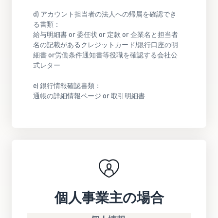
できる配送代行サ
う。ブ
Registryにブラ
d) アカウント担当者の法人への帰属を確認でき
ービスです。
ランド
ンドを登録する
ドロップシッピング
る書類：​
売上の
とは？
と、さまざまな
給与明細書 or 委任状 or 定款 or 企業名と担当者
最大
ブランド構築ツ
外部配送を活用した販売形
名の記載があるクレジットカード/銀行口座の明
787.5万
ールと保護の特
態の説明
細書 or労働条件通知書等役職を確認する会社公
円分の
典を利用できま
式レター
還元し
す。
在庫管理の最適化
ます。
在庫を効率よく管理する5
e) 銀行情報確認書類：​
つのポイント
通帳の詳細情報ページ or 取引明細書
ブランド立ち上げ方
法は？
ブランドの立ち上げステッ
プと事例紹介
個人事業主の場合