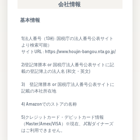
で紹介
すべてのサポート資
会社情報
ム・
FBA在庫の費用見積
ブランド支援プログ
ロ
料を見る
もり
特典
ラム（Amazonブラン
グ
スタートダッシュ成
ド登録）
イ
FBA在庫の保管・出荷費用
基本情報
功パック
ン
シミュレーション
ブランドツールで継続的な
ブランド支援プログ
最初の１年間で約6倍の売
売上アップを支援
EC
ラム (Amazonブラン
上を目指す方法
登
に
1)法人番号（13桁: 国税庁の法人番号公表サイト
ド登録)
録
関
より検索可能）​
法人向けに販売をす
ブランドツールで継続的な
新規出品者向け特典
サイトURL : https://www.houjin-bangou.nta.go.jp/
す
る (Amazonビジネス)
売上アップを支援
最大787.5万円還元
る
ビジネス購買者向けに販売
2)登記簿謄本 or 国税庁法人番号公表サイトに記
お
を拡大
新規出品者向け特典
料金
載の登記簿上の法人名 (和文・英文)
役
Amazonブランド登録
最大787.5万円分の還元
シミ
(Brand Registry)
立
海外販売 (越境EC)
​3) 登記簿謄本 or 国税庁法人番号公表サイトに
ュレ
ち
ブランド保護と構築をサポ
世界中のAmazonカスタマ
記載の本社所在地​
FBA新商品特典
ータ
ート
情
ーに販売
FBA新規出品で特典・割引
ー
報
4) Amazonでのストアの名称​
を提供
販売す
フルフィルメント by
Amazon 広告
る商品
Amazon(FBA)
スポンサー広告で認知度と
5)クレジットカード・デビットカード情報​
EC（eコマース）と
の詳細
JAPAN STORE プログ
配送・返品・カスタマーサ
は？
購入を促進
（Master/Amex/VISA）※現在、JCB/ダイナーズ
ラム
と配送
ービスを代行
はご利用できません。
ECの基礎知識と仕組みを解
費用を
日本発ブランドの海外販路
説
タイムセール
入力す
を支援