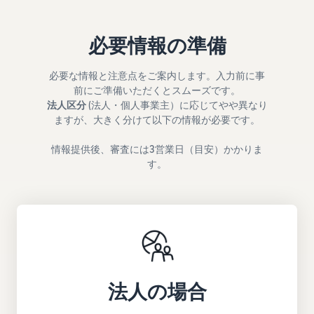
お客様を集める
マルチチャネルサー
出品、価格設定、注文管理
料
ビス (MFC)
まで商品管理や販売を行う
自社ECや他モールの注文も
その他の費用
ツール
必要情報の準備
資料請求
FBAで出荷
その他のオプションプログ
新
出品開始に役立つガイドブ
ラム費用を確認
Amazon出品アプリ
必要な情報と注意点をご案内します。入力前に事
ックを提供
規
FBA在庫管理
スマホで出品・注文管理が
前にご準備いただくとスムーズです。
出
ツールを活用し、在庫量を
可能な無料Amazonセラー
法人区分
(法人・個人事業主）に応じてやや異なり
品
Amazon出品大学
適正化
費
アプリ
ますが、大きく分けて以下の情報が必要です。
者
ビジネスの成功をサポート
用
様
する無料の学習プログラム
の
Amazon直営の越境物
情報提供後、審査には3営業日（目安）かかりま
ブランド構築ツール
向
流
見
す。
ブランド保護と構築をサポ
け
積
中国-日本間海上輸送サービ
販売事例
ート
の
ス
も
Amazon出品者様の成功事
ガ
り
例を紹介
イ
販売
ド
販
商品登録のマニュア
配送方法別の費用比
支援
ル
売
較
プ
促
商品登録手順をステップご
Amazon出品サービス
FBAと自社配送の費用を比
日
ロ
概要
とに解説
進
法人の場合
本
較
グ
語
Amazonの特徴から販売ま
ラ