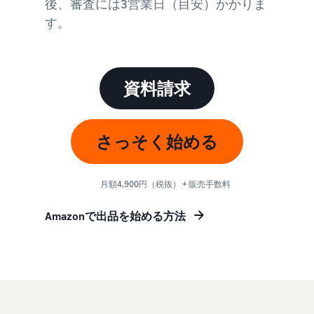
後、審査には3営業日（目安）かかりま
始
English
と
か
後
費
- US
す。
ら
用
販
中
ツー
業
売
文
ル・
務
ま
出品プランと基本手
資料請求
特典
数料
-
効
で
出品プランと基本手数料を
CN
率
確認
化
サ
出
出品用アカウントを
日
さっそく始める
ポ
登録する
品
カテゴリーごとの販
本
ー
に
Amazonによる配送代
売手数料
ト
行 (FBA)
語
役
セラーセントラルに
カテゴリーごとの販売手数
月額4,900円（税抜） + 販売手数料
資
商品の保管・発送・返品対
立
ログインする
-
料を確認
料
応を代行
つ
JP
Amazonで出品を始める方法
ツ
商品を登録する
FBA配送代行手数料
ー
出品者様による自社
サ
FBA配送代行手数料を確認
配送
ル
ポ
配送距離やコストに応じて
配送方法を決める
ー
費用の例
柔軟に対応
ト
セラーセントラル (販
各カテゴリごとの費用の例
売管理ツール)
資
を確認