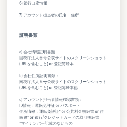
6) 銀行口座情報
タイムセールを活用した販
るだけ
ネット販売について
売強化
で、さ
コンサルティン
7) アカウント担当者の氏名・住所​​
まざま
ネット販売の基本ステップ
グサービス
な配送
を紹介
その他プログラムを
専任コンサルタントが
方法の
見る
ビジネス拡大をサポー
新規
証明書類​
コスト
ネットショップ開業
ト
出品
をすぐ
の始め方は？
者向
に比較
ネットショップを構築のヒ
け特
すべてのプログラム
a) 会社情報証明書類：​
できま
ントとコツを紹介
典
を見る
国税庁法人番号公表サイトのスクリーンショット
す。
(URLを含むこと) or 登記簿謄本
スター
マーケットプレイス
トダッ
フルフィル
とは？
b) 会社住所証明書類：​
シュ成
メント by
マーケットプレイスの概念
国税庁法人番号公表サイトのスクリーンショット
功パッ
Amazon(FBA)
からAmazonマーケットプ
(URLを含むこと) or 登記簿謄本他
クをお
レイスの販売方法紹介
商品を預けるだけ
得に始
c) アカウント担当者情報確認書類：​
で、Amazonが注文
めるた
Amazonブ
ID情報：運転免許証 or パスポート​
受付から梱包・配
めに、
ランド登
配送代行サービスと
住所情報：運転免許証* or 公共料金明細書 or 住
送・返品対応まで
特典を
は？
録（Brand
民票* or 銀行/クレジットカードの取引明細書​
行い、手間を減ら
活用し
配送・返品・カスタマー対
Registry）
*マイナンバー記載のないもの
して効率的に販売
ましょ
応を外注する方法
Amazon Brand