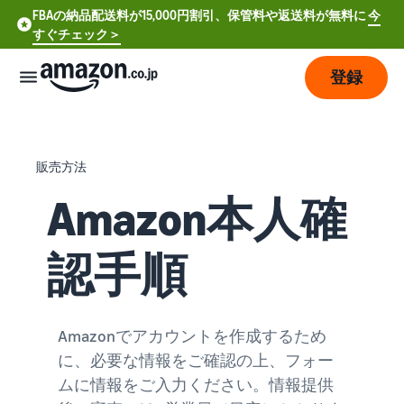
FBAの納品配送料が15,000円割引、保管料や返送料が無料に
今
すぐチェック＞
登録
販
売
販売方法
の
始
Amazon本人確
め
方
認手順
費
ア
用
カ
ウ
Amazonでアカウントを作成するため
ン
販
プ
に、必要な情報をご確認の上、フォー
ト
売
ラ
登
ムに情報をご入力ください。情報提供
開
ン
録