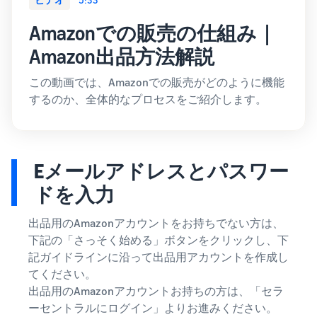
できる配送代行サ
う。ブ
ンドを登録する
ービスです。
ランド
Amazonでの販売の仕組み｜
と、さまざまな
ドロップシッピング
売上の
とは？
ブランド構築ツ
Amazon出品方法解説
最大
ールと保護の特
外部配送を活用した販売形
787.5万
典を利用できま
態の説明
円分の
この動画では、Amazonでの販売がどのように機能
す。
還元し
するのか、全体的なプロセスをご紹介します。
在庫管理の最適化
ます。
在庫を効率よく管理する5
つのポイント
Eメールアドレスとパスワー
ブランド立ち上げ方
法は？
ドを入力
ブランドの立ち上げステッ
プと事例紹介
出品用のAmazonアカウントをお持ちでない方は、
下記の「さっそく始める」ボタンをクリックし、下
記ガイドラインに沿って出品用アカウントを作成し
てください。
出品用のAmazonアカウントお持ちの方は、「セラ
ーセントラルにログイン」よりお進みください。