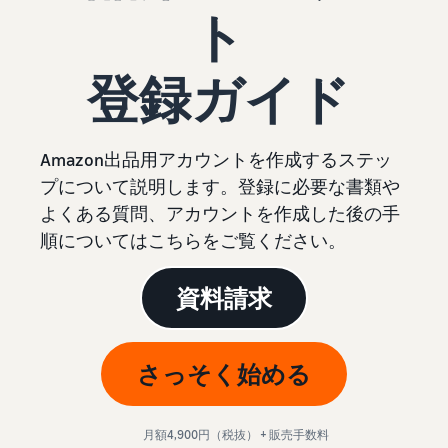
始
English
と
ト
か
後
費
- US
ら
用
販
中
登録ガイド
ツー
業
売
文
ル・
務
ま
出品プランと基本手
特典
数料
-
効
で
出品プランと基本手数料を
CN
率
Amazon出品用アカウントを作成するステッ
確認
化
サ
出
出品用アカウントを
プについて説明します。登録に必要な書類や
日
ポ
登録する
品
よくある質問、アカウントを作成した後の手
カテゴリーごとの販
本
ー
に
Amazonによる配送代
売手数料
順についてはこちらをご覧ください。
ト
行 (FBA)
語
役
セラーセントラルに
カテゴリーごとの販売手数
資
商品の保管・発送・返品対
立
ログインする
-
料を確認
料
応を代行
つ
資料請求
JP
ツ
商品を登録する
FBA配送代行手数料
ー
出品者様による自社
サ
FBA配送代行手数料を確認
配送
ル
さっそく始める
ポ
配送距離やコストに応じて
配送方法を決める
ー
費用の例
柔軟に対応
ト
セラーセントラル (販
各カテゴリごとの費用の例
売管理ツール)
資
月額4,900円（税抜） + 販売手数料
を確認