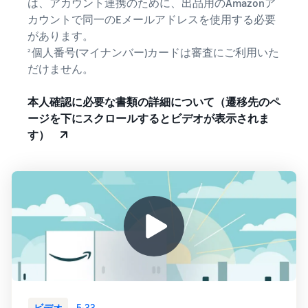
は、アカウント連携のために、出品用のAmazonア
タイムセールを活用した販
るだけ
カウントで同一のEメールアドレスを使用する必要
ネット販売について
売強化
で、さ
コンサルティングサ
があります。
まざま
ネット販売の基本ステップ
ービス
個人番号(マイナンバー)カードは審査にご利用いた
2
な配送
を紹介
その他プログラムを
専任コンサルタントがビジ
だけません。
方法の
見る
ネス拡大をサポート
新規
コスト
ネットショップ開業
出品
をすぐ
本人確認に必要な書類の詳細について（遷移先のペ
の始め方は？
者向
すべてのプログラム
に比較
ージを下にスクロールするとビデオが表示されま
ネットショップを構築のヒ
け特
を見る
できま
す）
ントとコツを紹介
典
す。
スター
マーケットプレイス
トダッ
フルフィル
とは？
シュ成
メント by
マーケットプレイスの概念
功パッ
Amazon(FBA)
からAmazonマーケットプ
クをお
レイスの販売方法紹介
商品を預けるだけ
得に始
Amazonブ
で、Amazonが注文
めるた
ランド登
受付から梱包・配
めに、
配送代行サービスと
録（Brand
送・返品対応まで
特典を
は？
Registry）
行い、手間を減ら
活用し
配送・返品・カスタマー対
Amazon Brand
して効率的に販売
ましょ
応を外注する方法
Registryにブラ
ビデオ
5:33