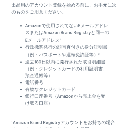
で紹介
すべてのサポート資
ム・
FBA在庫の費用見積
ブランド支援プログ
出品用のアカウント登録を始める前に、お手元に次
ロ
料を見る
もり
特典
ラム（Amazonブラン
グ
のものをご用意ください。
スタートダッシュ成
ド登録）
イ
FBA在庫の保管・出荷費用
功パック
ン
シミュレーション
ブランドツールで継続的な
Amazonで使用されてないEメールアドレ
ブランド支援プログ
最初の１年間で約6倍の売
売上アップを支援
EC
ラム (Amazonブラン
スまたはAmazon Brand Registryと同一の
上を目指す方法
登
に
ド登録)
録
Eメールアドレス
1
関
法人向けに販売をす
ブランドツールで継続的な
新規出品者向け特典
行政機関発行の顔写真付きの身分証明書
す
る (Amazonビジネス)
売上アップを支援
最大787.5万円還元
る
ビジネス購買者向けに販売
（例：パスポートや運転免許証等）
2
お
を拡大
過去180日以内に発行された取引明細書
新規出品者向け特典
料金
役
Amazonブランド登録
（例：クレジットカードの利用証明書、
最大787.5万円分の還元
シミ
(Brand Registry)
立
海外販売 (越境EC)
預金通帳等）
ュレ
ち
ブランド保護と構築をサポ
世界中のAmazonカスタマ
電話番号
FBA新商品特典
ータ
ート
情
ーに販売
有効なクレジットカード
FBA新規出品で特典・割引
ー
報
銀行口座番号（Amazonから売上金を受
を提供
販売す
フルフィルメント by
Amazon 広告
け取る口座）
る商品
Amazon(FBA)
スポンサー広告で認知度と
EC（eコマース）と
の詳細
JAPAN STORE プログ
配送・返品・カスタマーサ
は？
購入を促進
ラム
と配送
ービスを代行
ECの基礎知識と仕組みを解
費用を
Amazon Brand Registryアカウントをお持ちの場合
日本発ブランドの海外販路
1
説
タイムセール
入力す
を支援