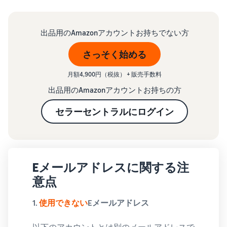
Amazon
出品ブ
ログ
出品用のAmazonアカウントお持ちでない方
Amazon出
品サービス
さっそく始める
公式が提供
するネット
月額4,900円（税抜） + 販売手数料
販売・
出品用のAmazonアカウントお持ちの方
Amazon出
品お役立ち
セラーセントラルにログイン
情報（ブロ
グ記事）を
テーマ別に
一覧でご紹
介します。
Eメールアドレスに関する注
意点
1.
使用できない
Eメールアドレス
以下のアカウントとは別のメールアドレスで