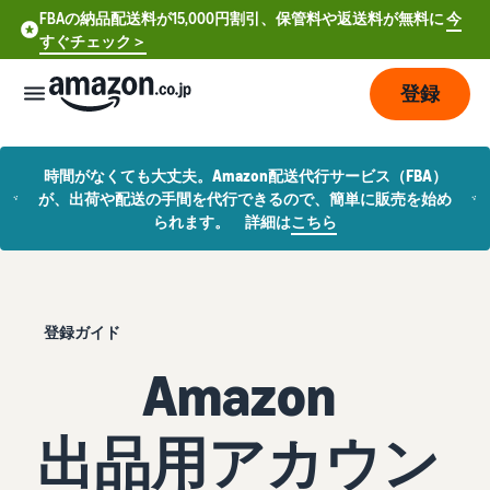
FBAの納品配送料が15,000円割引、保管料や返送料が無料に
今
すぐチェック＞
登録
販
時間がなくても大丈夫。Amazon配送代行サービス（FBA）
売
が、出荷や配送の手間を代行できるので、簡単に販売を始め
の
られます。 詳細は
こちら
始
め
方
登録ガイド
費
ア
用
カ
Amazon
ウ
ン
販
プ
ト
出品用アカウン
売
ラ
登
開
ン
録