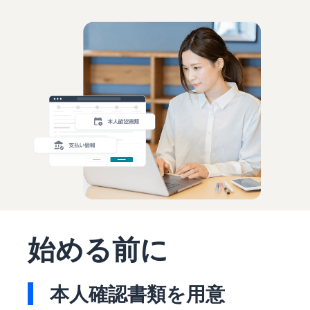
お客様を集める
マルチチャネルサー
出品、価格設定、注文管理
料
ビス (MFC)
まで商品管理や販売を行う
自社ECや他モールの注文も
その他の費用
ツール
資料請求
FBAで出荷
その他のオプションプログ
新
出品開始に役立つガイドブ
ラム費用を確認
Amazon出品アプリ
ックを提供
規
FBA在庫管理
スマホで出品・注文管理が
出
ツールを活用し、在庫量を
可能な無料Amazonセラー
品
Amazon出品大学
適正化
費
アプリ
者
ビジネスの成功をサポート
用
様
する無料の学習プログラム
の
Amazon直営の越境物
ブランド構築ツール
向
流
見
ブランド保護と構築をサポ
け
積
中国-日本間海上輸送サービ
販売事例
ート
の
ス
も
Amazon出品者様の成功事
ガ
り
例を紹介
イ
販売
ド
販
商品登録のマニュア
始める前に
配送方法別の費用比
支援
ル
売
較
プ
促
商品登録手順をステップご
Amazon出品サービス
FBAと自社配送の費用を比
日
ロ
概要
とに解説
進
本
較
グ
本人確認書類を用意
語
Amazonの特徴から販売ま
ラ