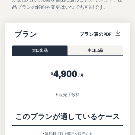
品プランの解約や変更はいつでも可能です。
プラン
プラン表のPDF
大口出品
小口出品
4,900
¥
/月
+ 販売手数料
このプランが適しているケース
• 毎月49点以上商品を販売する