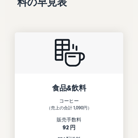
料の早見表
できる配送代行サ
う。ブ
ンドを登録する
ービスです。
ランド
と、さまざまな
ドロップシッピング
売上の
とは？
ブランド構築ツ
最大
ールと保護の特
外部配送を活用した販売形
787.5万
典を利用できま
態の説明
円分の
す。
還元し
在庫管理の最適化
ます。
在庫を効率よく管理する5
つのポイント
ブランド立ち上げ方
法は？
食品&飲料
ブランドの立ち上げステッ
プと事例紹介
コーヒー
（売上の合計 1,090円）
販売手数料
92 円