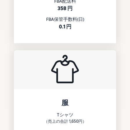
FBA配送料
Amazon
358 円
出品ブ
ログ
FBA保管手数料(日)
Amazon出
0.1 円
品サービス
公式が提供
するネット
販売・
Amazon出
品お役立ち
情報（ブロ
グ記事）を
テーマ別に
一覧でご紹
介します。
服
Tシャツ
（売上の合計 1,650円）