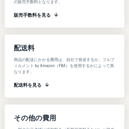
で紹介
の販売手数料となります。
すべてのサポート資
ム・
FBA在庫の費用見積
ブランド支援プログ
ロ
料を見る
もり
特典
ラム（Amazonブラン
グ
スタートダッシュ成
販売手数料を見る
ド登録）
イ
FBA在庫の保管・出荷費用
功パック
ン
シミュレーション
ブランドツールで継続的な
ブランド支援プログ
最初の１年間で約6倍の売
売上アップを支援
EC
ラム (Amazonブラン
上を目指す方法
登
に
ド登録)
録
関
法人向けに販売をす
ブランドツールで継続的な
配送料
新規出品者向け特典
す
る (Amazonビジネス)
売上アップを支援
最大787.5万円還元
る
ビジネス購買者向けに販売
商品の配送にかかる費用は、自社で発送するか、フルフ
お
を拡大
新規出品者向け特典
料金
ィルメント by Amazon（FBA）を使用するかによって異
役
Amazonブランド登録
最大787.5万円分の還元
なります。
シミ
(Brand Registry)
立
海外販売 (越境EC)
ュレ
ち
ブランド保護と構築をサポ
世界中のAmazonカスタマ
FBA新商品特典
ータ
配送料を見る
ート
情
ーに販売
FBA新規出品で特典・割引
ー
報
を提供
販売す
フルフィルメント by
Amazon 広告
る商品
Amazon(FBA)
スポンサー広告で認知度と
EC（eコマース）と
の詳細
JAPAN STORE プログ
配送・返品・カスタマーサ
は？
購入を促進
その他の費用
ラム
と配送
ービスを代行
ECの基礎知識と仕組みを解
費用を
日本発ブランドの海外販路
説
タイムセール
入力す
を支援