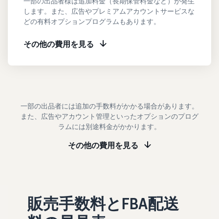
一部の出品者様は追加料金（長期保管料金など）が発生
タイムセールを活用した販
るだけ
します。また、広告やプレミアムアカウントサービスな
ネット販売について
売強化
で、さ
どの有料オプションプログラムもあります。
コンサルティングサ
まざま
ネット販売の基本ステップ
ービス
な配送
を紹介
その他の費用を見る
その他プログラムを
専任コンサルタントがビジ
方法の
見る
ネス拡大をサポート
新規
コスト
ネットショップ開業
出品
をすぐ
の始め方は？
者向
すべてのプログラム
に比較
ネットショップを構築のヒ
け特
を見る
できま
ントとコツを紹介
典
す。
一部の出品者には追加の手数料がかかる場合があります。
スター
また、広告やアカウント管理といったオプションのプログ
マーケットプレイス
トダッ
ラムには別途料金がかかります。
フルフィル
とは？
シュ成
メント by
マーケットプレイスの概念
功パッ
その他の費用を見る
Amazon(FBA)
からAmazonマーケットプ
クをお
レイスの販売方法紹介
商品を預けるだけ
得に始
Amazonブ
で、Amazonが注文
めるた
ランド登
受付から梱包・配
めに、
配送代行サービスと
録（Brand
送・返品対応まで
特典を
は？
Registry）
販売手数料とFBA配送
行い、手間を減ら
活用し
配送・返品・カスタマー対
Amazon Brand
して効率的に販売
ましょ
応を外注する方法
Registryにブラ