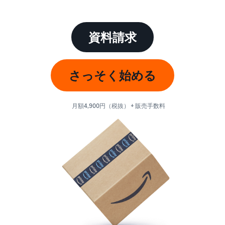
始
English
と
か
後
費
- US
ら
用
販
資料請求
中
ツー
業
売
文
ル・
務
ま
出品プランと基本手
特典
数料
-
効
で
さっそく始める
出品プランと基本手数料を
CN
率
確認
化
サ
出
出品用アカウントを
日
ポ
登録する
品
月額4,900円（税抜） + 販売手数料
カテゴリーごとの販
本
ー
に
Amazonによる配送代
売手数料
ト
行 (FBA)
語
役
セラーセントラルに
カテゴリーごとの販売手数
資
商品の保管・発送・返品対
立
ログインする
-
料を確認
料
応を代行
つ
JP
ツ
商品を登録する
FBA配送代行手数料
ー
出品者様による自社
サ
FBA配送代行手数料を確認
配送
ル
ポ
配送距離やコストに応じて
配送方法を決める
ー
費用の例
柔軟に対応
ト
セラーセントラル (販
各カテゴリごとの費用の例
売管理ツール)
資
を確認