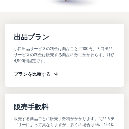
お客様を集める
マルチチャネルサー
出品、価格設定、注文管理
料
ビス (MFC)
まで商品管理や販売を行う
自社ECや他モールの注文も
その他の費用
ツール
資料請求
FBAで出荷
その他のオプションプログ
新
出品開始に役立つガイドブ
ラム費用を確認
Amazon出品アプリ
ックを提供
規
FBA在庫管理
スマホで出品・注文管理が
出品プラン
出
ツールを活用し、在庫量を
可能な無料Amazonセラー
品
Amazon出品大学
適正化
費
アプリ
小口出品サービスの料金は商品ごとに100円、大口出品
者
ビジネスの成功をサポート
用
サービスの料金は販売する商品の数にかかわらず、月額
様
する無料の学習プログラム
の
Amazon直営の越境物
4,900円固定です。
ブランド構築ツール
向
流
見
ブランド保護と構築をサポ
け
積
中国-日本間海上輸送サービ
販売事例
プランを比較する
ート
の
ス
も
Amazon出品者様の成功事
ガ
り
例を紹介
イ
販売
ド
販
商品登録のマニュア
配送方法別の費用比
支援
ル
売
販売手数料
較
プ
促
商品登録手順をステップご
Amazon出品サービス
FBAと自社配送の費用を比
日
ロ
概要
とに解説
進
本
販売する商品ごとに販売手数料がかかります。商品カテ
較
グ
語
Amazonの特徴から販売ま
ゴリーによって異なりますが、多くの場合は5%～15.4%
ラ