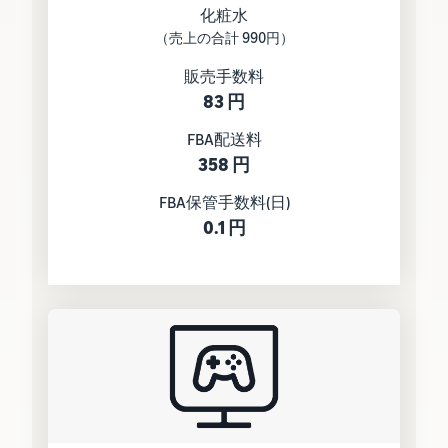
化粧水
（売上の合計 990円）
販売手数料
83 円
FBA配送料
358 円
FBA保管手数料(日)
0.1 円