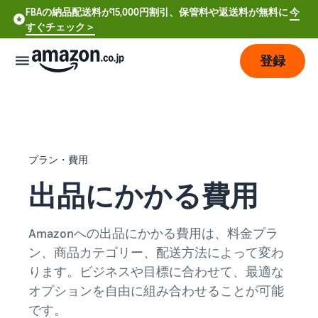
FBAの納品配送料が15,000円割引、保管料や返送料が無料に
今
すぐチェック＞
登録
販
売
の
始
プラン・費用
め
方
出品にかかる費用
費
ア
Amazonへの出品にかかる費用は、料金プラ
用
カ
ン、商品カテゴリー、配送方法によって変わ
ウ
ン
ります。ビジネスや目標に合わせて、最適な
販
プ
ト
オプションを自由に組み合わせることが可能
売
ラ
登
開
ン
です。
録