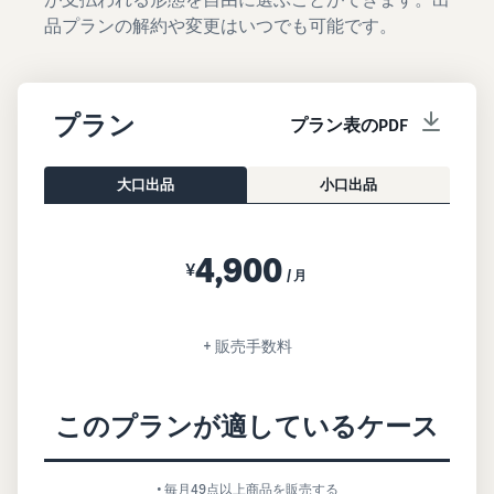
品プランの解約や変更はいつでも可能です。
プラン
プラン表のPDF
大口出品
小口出品
4,900
¥
/月
+ 販売手数料
このプランが適しているケース
• 毎月49点以上商品を販売する