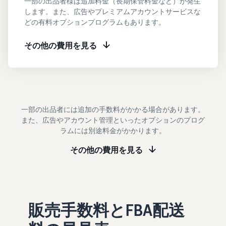
一部の出品者様は追加料金（長期保管料金など）が発生
タイムセールを活用した販
るだけ
します。また、広告やプレミアムアカウントサービスな
ネット販売について
売強化
で、さ
どの有料オプションプログラムもあります。
コンサルティングサ
まざま
ネット販売の基本ステップ
ービス
な配送
を紹介
その他の費用を見る
その他プログラムを
専任コンサルタントがビジ
方法の
見る
ネス拡大をサポート
新規
コスト
ネットショップ開業
出品
をすぐ
の始め方は？
者向
すべてのプログラム
に比較
ネットショップを構築のヒ
け特
を見る
できま
ントとコツを紹介
典
す。
一部の出品者には追加の手数料がかかる場合があります。
スター
また、広告やアカウント管理といったオプションのプログ
マーケットプレイス
トダッ
ラムには別途料金がかかります。
フルフィル
とは？
シュ成
メント by
マーケットプレイスの概念
功パッ
その他の費用を見る
Amazon(FBA)
からAmazonマーケットプ
クをお
レイスの販売方法紹介
商品を預けるだけ
得に始
Amazonブ
で、Amazonが注文
めるた
ランド登
受付から梱包・配
めに、
配送代行サービスと
録（Brand
送・返品対応まで
特典を
は？
Registry）
販売手数料とFBA配送
行い、手間を減ら
活用し
配送・返品・カスタマー対
Amazon Brand
して効率的に販売
ましょ
応を外注する方法
Registryにブラ