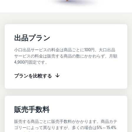
お客様を集める
マルチチャネルサー
出品、価格設定、注文管理
料
ビス (MFC)
まで商品管理や販売を行う
自社ECや他モールの注文も
その他の費用
ツール
資料請求
FBAで出荷
その他のオプションプログ
新
出品開始に役立つガイドブ
ラム費用を確認
Amazon出品アプリ
ックを提供
規
FBA在庫管理
スマホで出品・注文管理が
出品プラン
出
ツールを活用し、在庫量を
可能な無料Amazonセラー
品
Amazon出品大学
適正化
費
アプリ
小口出品サービスの料金は商品ごとに100円、大口出品
者
ビジネスの成功をサポート
用
サービスの料金は販売する商品の数にかかわらず、月額
様
する無料の学習プログラム
の
Amazon直営の越境物
4,900円固定です。
ブランド構築ツール
向
流
見
ブランド保護と構築をサポ
け
積
中国-日本間海上輸送サービ
販売事例
プランを比較する
ート
の
ス
も
Amazon出品者様の成功事
ガ
り
例を紹介
イ
販売
ド
販
商品登録のマニュア
配送方法別の費用比
支援
ル
売
販売手数料
較
プ
促
商品登録手順をステップご
Amazon出品サービス
FBAと自社配送の費用を比
日
ロ
概要
とに解説
進
本
販売する商品ごとに販売手数料がかかります。商品カテ
較
グ
語
Amazonの特徴から販売ま
ゴリーによって異なりますが、多くの場合は5%～15.4%
ラ