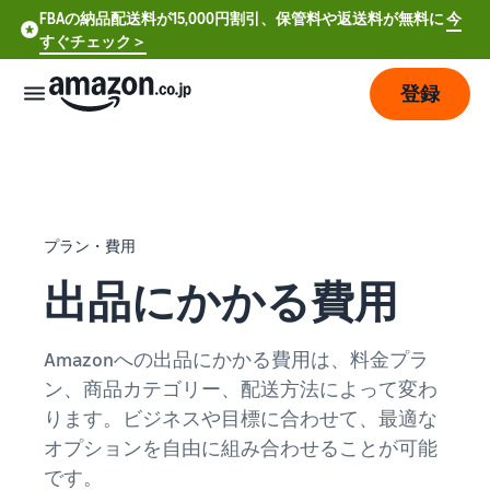
FBAの納品配送料が15,000円割引、保管料や返送料が無料に
今
すぐチェック＞
登録
販
売
の
始
プラン・費用
め
方
出品にかかる費用
費
ア
Amazonへの出品にかかる費用は、料金プラ
用
カ
ン、商品カテゴリー、配送方法によって変わ
ウ
ン
ります。ビジネスや目標に合わせて、最適な
販
プ
ト
オプションを自由に組み合わせることが可能
売
ラ
登
開
ン
です。
録