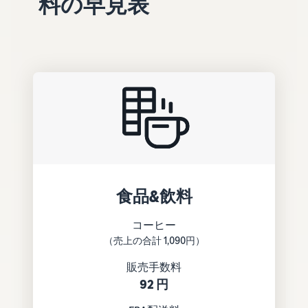
料の早見表
できる配送代行サ
う。ブ
ンドを登録する
ービスです。
ランド
と、さまざまな
ドロップシッピング
売上の
とは？
ブランド構築ツ
最大
ールと保護の特
外部配送を活用した販売形
787.5万
典を利用できま
態の説明
円分の
す。
還元し
在庫管理の最適化
ます。
在庫を効率よく管理する5
つのポイント
ブランド立ち上げ方
法は？
食品&飲料
ブランドの立ち上げステッ
プと事例紹介
コーヒー
（売上の合計 1,090円）
販売手数料
92 円