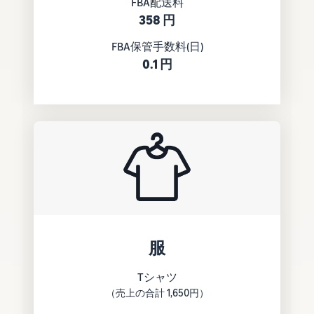
FBA配送料
Amazon
358 円
出品ブ
ログ
FBA保管手数料(日)
Amazon出
0.1 円
品サービス
公式が提供
するネット
販売・
Amazon出
品お役立ち
情報（ブロ
グ記事）を
テーマ別に
一覧でご紹
介します。
服
Tシャツ
（売上の合計 1,650円）