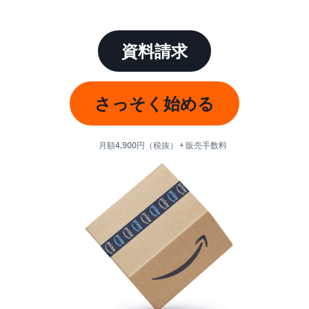
始
English
と
か
後
費
- US
ら
用
販
資料請求
中
ツー
業
売
文
ル・
務
ま
出品プランと基本手
特典
数料
-
効
で
さっそく始める
出品プランと基本手数料を
CN
率
確認
化
サ
出
出品用アカウントを
日
ポ
登録する
品
月額4,900円（税抜） + 販売手数料
カテゴリーごとの販
本
ー
に
Amazonによる配送代
売手数料
ト
行 (FBA)
語
役
セラーセントラルに
カテゴリーごとの販売手数
資
商品の保管・発送・返品対
立
ログインする
-
料を確認
料
応を代行
つ
JP
ツ
商品を登録する
FBA配送代行手数料
ー
出品者様による自社
サ
FBA配送代行手数料を確認
配送
ル
ポ
配送距離やコストに応じて
配送方法を決める
ー
費用の例
柔軟に対応
ト
セラーセントラル (販
各カテゴリごとの費用の例
売管理ツール)
資
を確認