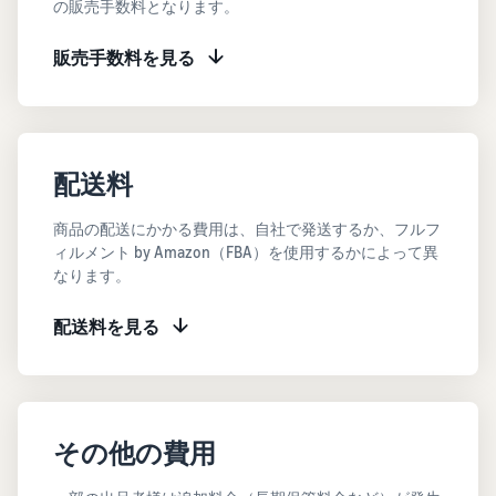
で紹介
の販売手数料となります。
すべてのサポート資
ム・
FBA在庫の費用見積
ブランド支援プログ
ロ
料を見る
もり
特典
ラム（Amazonブラン
グ
スタートダッシュ成
販売手数料を見る
ド登録）
イ
FBA在庫の保管・出荷費用
功パック
ン
シミュレーション
ブランドツールで継続的な
ブランド支援プログ
最初の１年間で約6倍の売
売上アップを支援
EC
ラム (Amazonブラン
上を目指す方法
登
に
ド登録)
録
関
法人向けに販売をす
ブランドツールで継続的な
配送料
新規出品者向け特典
す
る (Amazonビジネス)
売上アップを支援
最大787.5万円還元
る
ビジネス購買者向けに販売
商品の配送にかかる費用は、自社で発送するか、フルフ
お
を拡大
新規出品者向け特典
料金
ィルメント by Amazon（FBA）を使用するかによって異
役
Amazonブランド登録
最大787.5万円分の還元
なります。
シミ
(Brand Registry)
立
海外販売 (越境EC)
ュレ
ち
ブランド保護と構築をサポ
世界中のAmazonカスタマ
FBA新商品特典
ータ
配送料を見る
ート
情
ーに販売
FBA新規出品で特典・割引
ー
報
を提供
販売す
フルフィルメント by
Amazon 広告
る商品
Amazon(FBA)
スポンサー広告で認知度と
EC（eコマース）と
の詳細
JAPAN STORE プログ
配送・返品・カスタマーサ
は？
購入を促進
その他の費用
ラム
と配送
ービスを代行
ECの基礎知識と仕組みを解
費用を
日本発ブランドの海外販路
説
タイムセール
入力す
を支援