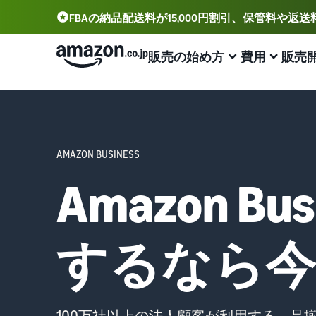
FBAの納品配送料が15,000円割引、保管料や返
販売の始め方
費用
販売
アカウント登録から販売まで
プランと費用
業務効率化
出品に役立つツール
サポート資料
出品用アカウントを登録する
出品プランと基本手数料
Amazonによる配送代行 (FBA)
セラーセントラル (販売管理ツール)
資料請求
AMAZON BUSINESS
出品プランと基本手数料を確認
商品の保管・発送・返品対応を代行
出品、価格設定、注文管理まで商品管理や販売を行うツ
出品開始に役立つガイドブックを提供
ール
Amazon 
セラーセントラルにログインする
カテゴリーごとの販売手数料
出品者様による自社配送
Amazon出品大学
Amazon出品アプリ
カテゴリーごとの販売手数料を確認
配送距離やコストに応じて柔軟に対応
ビジネスの成功をサポートする無料の学習プログラム
スマホで出品・注文管理が可能な無料Amazonセラーア
商品を登録する
プリ
するなら今
FBA配送代行手数料
マルチチャネルサービス (MFC)
販売事例
FBA配送代行手数料を確認
自社ECや他モールの注文もFBAで出荷
Amazon出品者様の成功事例を紹介
ブランド構築ツール
配送方法を決める
ブランド保護と構築をサポート
費用の例
FBA在庫管理
商品登録のマニュアル
各カテゴリごとの費用の例を確認
ツールを活用し、在庫量を適正化
商品登録手順をステップごとに解説
100万社以上の法人顧客が利用する、品揃