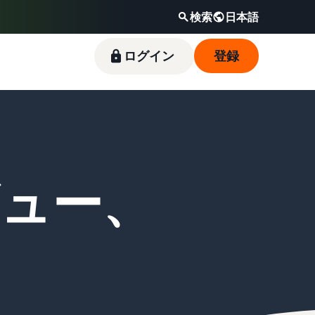
検索
日本語
ログイン
登録
新規出品者向け特典
料金シミュレーター
フルフィルメント by
Amazonブランド登録（Brand
Amazon出品ブログ
Amazon(FBA)
Registry）
スタートダッシュ成功パックをお得に始めるた
販売する商品の詳細と配送費用を入力するだけ
Amazon出品サービス公式が提供するネット販
デビュー、
めに、特典を活用しましょう。ブランド売上の
で、さまざまな配送方法のコストをすぐに比較
売・Amazon出品お役立ち情報（ブログ記事）
商品を預けるだけで、Amazonが注文受付から
Amazon Brand Registryにブランドを登録する
最大787.5万円分の還元します。
できます。
をテーマ別に一覧でご紹介します。
梱包・配送・返品対応まで行い、手間を減らし
と、さまざまなブランド構築ツールと保護の特
て効率的に販売できる配送代行サービスです。
典を利用できます。