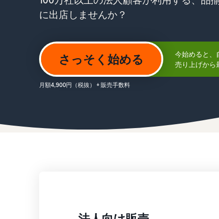
お客様を集める
に出店しませんか？
その他の費用
Amazon直営の越境物流
すべてのサポート資料を見る
その他のオプションプログラム費用を確認
中国-日本間海上輸送サービス
今始めると、
さっそく始める
売り上げから最
質問に答えておすすめページを見つける
質問に答えておすすめページを見つける
よく
よく
月額4,900円（税抜） + 販売手数料
質問に答えておすすめページを見つける
質問に答えておすすめページを見つける
よく
よく
質問に答えておすすめページを見つける
よく
法人向け販売