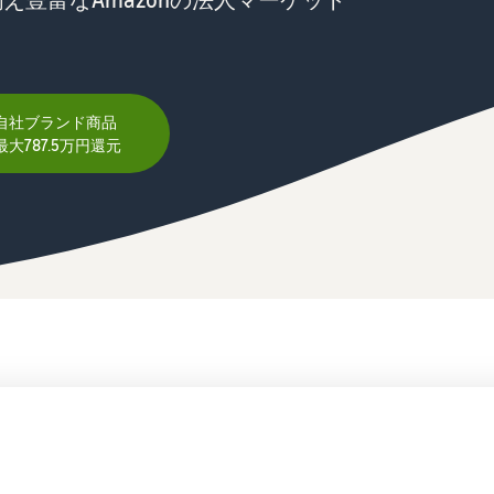
スポンサー広告で認知度と購入を促進
日本発ブランドの海外販路を支援
イスの販売方法紹介
フルフィルメント by Amazon(FBA)
タイムセール
コンサルティングサービス
配送代行サービスとは？
配送・返品・カスタマーサービスを代行
タイムセールを活用した販売強化
専任コンサルタントがビジネス拡大をサポート
配送・返品・カスタマー対応を外注する方法
自社ブランド商品
大787.5万円還元
その他プログラムを見る
すべてのプログラムを見る
ある質問（FAQ）
ある質問（FAQ）
ドロップシッピングとは？
外部配送を活用した販売形態の説明
ある質問（FAQ）
ある質問（FAQ）
在庫管理の最適化
在庫を効率よく管理する5つのポイント
ブランド立ち上げ方法は？
ブランドの立ち上げステップと事例紹介
ある質問（FAQ）