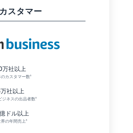
スカスタマー
00万社以上
界のカスタマー数
5
5万社以上
onビジネスの出品者数
5
0億ドル以上
世界の年間売上
5