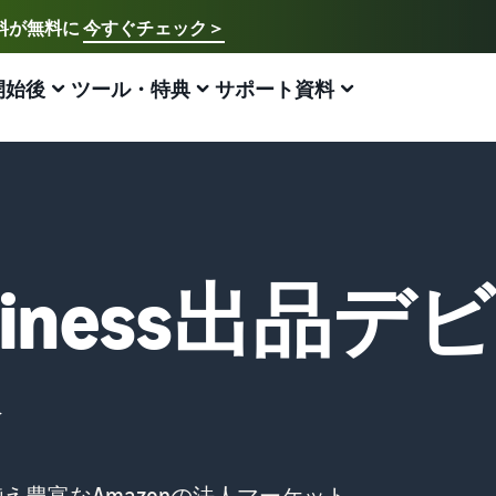
送料が無料に
今すぐチェック＞
ご希望の言語を選択してください
English - US
開始後
ツール・特典
サポート資料
アマゾン出品方法
FBA
中文 - CN
新規出品者様向けのガイド
費用の見積もり
販売促進
販売支援プログラム・特典
ECに関するお役立ち情報
日本語 - JP
Amazon出品サービス概要
配送方法別の費用比較
ブランド支援プログラム（Amazonブランド
ブランド支援プログラム (Amazonブランド
EC（eコマース）とは？
登録）
登録)
Amazonの特徴から販売まで紹介
FBAと自社配送の費用を比較
ECの基礎知識と仕組みを解説
ブランドツールで継続的な売上アップを支援
ブランドツールで継続的な売上アップを支援
Business出品
スタートダッシュ成功パック
FBA在庫の費用見積もり
ネット販売について
法人向けに販売をする (Amazonビジネス)
新規出品者向け特典
最初の１年間で約6倍の売上を目指す方法
FBA在庫の保管・出荷費用シミュレーション
ネット販売の基本ステップを紹介
ビジネス購買者向けに販売を拡大
最大787.5万円分の還元
新規出品者向け特典
ネットショップ開業の始め方は？
海外販売 (越境EC)
FBA新商品特典
最大787.5万円還元
ネットショップを構築のヒントとコツを紹介
世界中のAmazonカスタマーに販売
FBA新規出品で特典・割引を提供
Amazonブランド登録(Brand Registry)
マーケットプレイスとは？
Amazon 広告
JAPAN STORE プログラム
ブランド保護と構築をサポート
マーケットプレイスの概念からAmazonマーケットプレ
え豊富なAmazonの法人マーケット