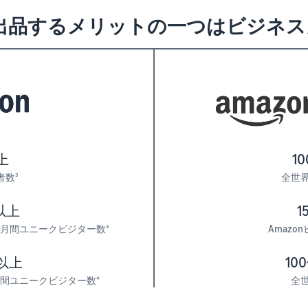
nに出品するメリットの一つはビジネ
上
1
者数
全世
3
人以上
1
からの月間ユニークビジター数
Amaz
4
人以上
10
らの月間ユニークビジター数
全
4