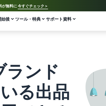
送料が無料に
今すぐチェック＞
に
今すぐチェック >
ご希望の言語を選択してください
English - US
開始後
ツール・特典
サポート資料
法
販促方法
プラン・費用
サポート資料
アマゾン出品方法
FBA
中文 - CN
新規出品者様向けのガイド
費用の見積もり
販売促進
販売支援プログラム・特典
ECに関するお役立ち情報
日本語 - JP
Amazon出品サービス概要
配送方法別の費用比較
ブランド支援プログラム（Amazonブランド
ブランド支援プログラム (Amazonブランド
EC（eコマース）とは？
登録）
登録)
Amazonの特徴から販売まで紹介
FBAと自社配送の費用を比較
ECの基礎知識と仕組みを解説
ブランドツールで継続的な売上アップを支援
ブランドツールで継続的な売上アップを支援
でブランド
スタートダッシュ成功パック
FBA在庫の費用見積もり
ネット販売について
法人向けに販売をする (Amazonビジネス)
新規出品者向け特典
最初の１年間で約6倍の売上を目指す方法
FBA在庫の保管・出荷費用シミュレーション
ネット販売の基本ステップを紹介
ビジネス購買者向けに販売を拡大
最大787.5万円分の還元
新規出品者向け特典
ネットショップ開業の始め方は？
ている出品
海外販売 (越境EC)
FBA新商品特典
最大787.5万円還元
ネットショップを構築のヒントとコツを紹介
世界中のAmazonカスタマーに販売
FBA新規出品で特典・割引を提供
Amazonブランド登録(Brand Registry)
マーケットプレイスとは？
Amazon 広告
JAPAN STORE プログラム
ブランド保護と構築をサポート
マーケットプレイスの概念からAmazonマーケットプレ