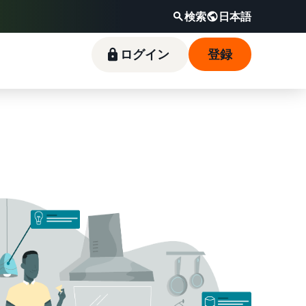
検索
日本語
日本語
セラーセントラルにログイン
ログイン
登録
さっそく始める
新規出品者向け特典
料金シミュレーター
フルフィルメント by
Amazonブランド登録（Brand
Amazon出品ブログ
Amazon(FBA)
Registry）
スタートダッシュ成功パックをお得に始めるた
販売する商品の詳細と配送費用を入力するだけ
Amazon出品サービス公式が提供するネット販
めに、特典を活用しましょう。ブランド売上の
で、さまざまな配送方法のコストをすぐに比較
売・Amazon出品お役立ち情報（ブログ記事）
商品を預けるだけで、Amazonが注文受付から
Amazon Brand Registryにブランドを登録する
最大787.5万円分の還元します。
できます。
をテーマ別に一覧でご紹介します。
梱包・配送・返品対応まで行い、手間を減らし
と、さまざまなブランド構築ツールと保護の特
て効率的に販売できる配送代行サービスです。
典を利用できます。