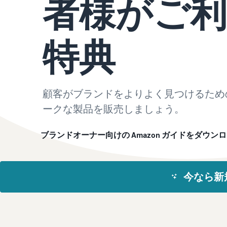
者様がご
お客様を集める
その他の費用
Amazon直営の越境物流
すべてのサポート資料を見る
その他のオプションプログラム費用を確認
中国-日本間海上輸送サービス
特典
質問に答えておすすめページを見つける
質問に答えておすすめページを見つける
よく
よく
顧客がブランドをよりよく見つけるため
質問に答えておすすめページを見つける
質問に答えておすすめページを見つける
よく
よく
ークな製品を販売しましょう。
ブランドオーナー向けの Amazon ガイドをダウン
今なら新
質問に答えておすすめページを見つける
よく