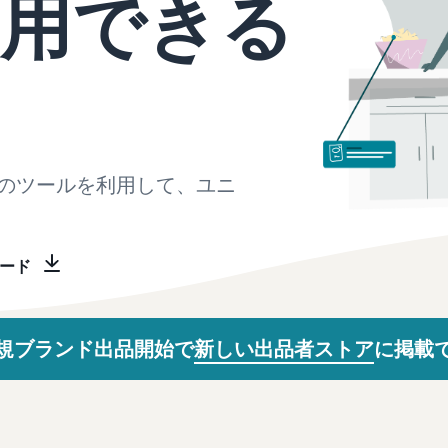
利用できる
スポンサー広告で認知度と購入を促進
日本発ブランドの海外販路を支援
イスの販売方法紹介
フルフィルメント by Amazon(FBA)
タイムセール
コンサルティングサービス
配送代行サービスとは？
配送・返品・カスタマーサービスを代行
タイムセールを活用した販売強化
専任コンサルタントがビジネス拡大をサポート
配送・返品・カスタマー対応を外注する方法
その他プログラムを見る
すべてのプログラムを見る
ある質問（FAQ）
ある質問（FAQ）
ドロップシッピングとは？
外部配送を活用した販売形態の説明
のツールを利用して、ユニ
ある質問（FAQ）
ある質問（FAQ）
在庫管理の最適化
在庫を効率よく管理する5つのポイント
ロード
ブランド立ち上げ方法は？
ブランドの立ち上げステップと事例紹介
規ブランド出品開始で
新しい出品者ストア
に掲載
ある質問（FAQ）