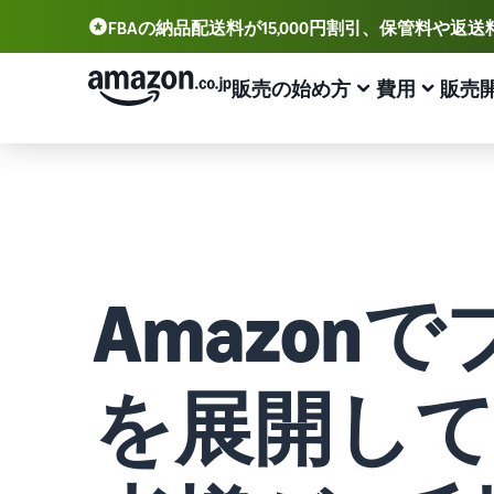
FBAの納品配送料が15,000円割引、保管料や返
FBAの納品配送料が15,000円割引、保管料や返送料が無料
販売の始め方
費用
販売
販売方法
配送方
アカウント登録から販売まで
プランと費用
業務効率化
出品に役立つツール
サポート資料
出品用アカウントを登録する
出品プランと基本手数料
Amazonによる配送代行 (FBA)
セラーセントラル (販売管理ツール)
資料請求
出品プランと基本手数料を確認
商品の保管・発送・返品対応を代行
出品、価格設定、注文管理まで商品管理や販売を行うツ
出品開始に役立つガイドブックを提供
ール
セラーセントラルにログインする
Amazon
カテゴリーごとの販売手数料
出品者様による自社配送
Amazon出品大学
Amazon出品アプリ
カテゴリーごとの販売手数料を確認
配送距離やコストに応じて柔軟に対応
ビジネスの成功をサポートする無料の学習プログラム
スマホで出品・注文管理が可能な無料Amazonセラーア
商品を登録する
プリ
FBA配送代行手数料
マルチチャネルサービス (MFC)
販売事例
を展開し
FBA配送代行手数料を確認
自社ECや他モールの注文もFBAで出荷
Amazon出品者様の成功事例を紹介
ブランド構築ツール
配送方法を決める
ブランド保護と構築をサポート
費用の例
FBA在庫管理
商品登録のマニュアル
各カテゴリごとの費用の例を確認
ツールを活用し、在庫量を適正化
商品登録手順をステップごとに解説