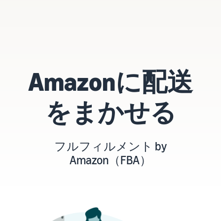
タイムセールを活用した販
るだけ
ネット販売について
売強化
で、さ
コンサルティングサ
まざま
ネット販売の基本ステップ
ービス
な配送
を紹介
その他プログラムを
専任コンサルタントがビジ
方法の
見る
ネス拡大をサポート
新規
コスト
ネットショップ開業
出品
Amazonに配送
をすぐ
の始め方は？
者向
すべてのプログラム
に比較
ネットショップを構築のヒ
け特
を見る
できま
ントとコツを紹介
典
をまかせる
す。
スター
マーケットプレイス
トダッ
フルフィル
とは？
シュ成
メント by
マーケットプレイスの概念
功パッ
フルフィルメント by
Amazon(FBA)
からAmazonマーケットプ
クをお
Amazon（FBA）
レイスの販売方法紹介
商品を預けるだけ
得に始
Amazonブ
で、Amazonが注文
めるた
ランド登
受付から梱包・配
めに、
配送代行サービスと
録（Brand
送・返品対応まで
特典を
は？
Registry）
行い、手間を減ら
活用し
配送・返品・カスタマー対
Amazon Brand
して効率的に販売
ましょ
応を外注する方法
Registryにブラ