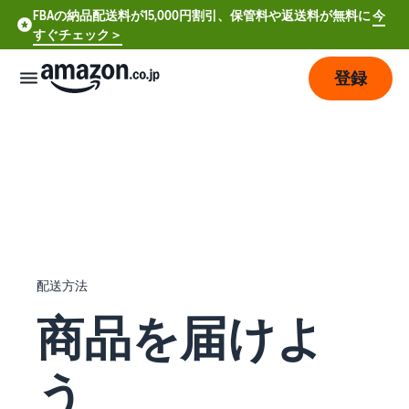
FBAの納品配送料が15,000円割引、保管料や返送料が無料に
今
すぐチェック＞
登録
販
売
の
始
め
方
費
ア
配送方法
用
カ
商品を届けよ
ウ
ン
販
プ
ト
売
う
ラ
登
開
ン
録