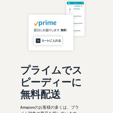
お客様を集める
マルチチャネルサー
出品、価格設定、注文管理
料
ビス (MFC)
まで商品管理や販売を行う
自社ECや他モールの注文も
その他の費用
ツール
資料請求
FBAで出荷
その他のオプションプログ
新
出品開始に役立つガイドブ
ラム費用を確認
Amazon出品アプリ
ックを提供
規
FBA在庫管理
スマホで出品・注文管理が
出
ツールを活用し、在庫量を
可能な無料Amazonセラー
品
Amazon出品大学
適正化
費
アプリ
者
ビジネスの成功をサポート
用
様
する無料の学習プログラム
の
Amazon直営の越境物
ブランド構築ツール
向
流
見
ブランド保護と構築をサポ
け
積
中国-日本間海上輸送サービ
販売事例
ート
プライムでス
の
ス
も
Amazon出品者様の成功事
ガ
り
例を紹介
イ
ピーディーに
販売
ド
販
商品登録のマニュア
配送方法別の費用比
支援
無料配送
ル
売
較
プ
促
商品登録手順をステップご
Amazon出品サービス
FBAと自社配送の費用を比
日
ロ
概要
とに解説
進
本
較
グ
Amazonのお客様の多くは、プラ
語
Amazonの特徴から販売ま
ラ