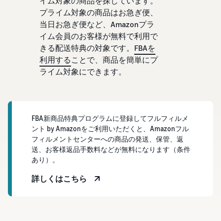
イム対象の商品を探しています。
で紹介
すべてのサポート資
ム・
FBA在庫の費用見積
ブランド支援プログ
ロ
プライム対象の商品はお急ぎ便、
料を見る
もり
特典
ラム（Amazonブラン
グ
当日お急ぎ便など、Amazonプラ
スタートダッシュ成
ド登録）
イ
FBA在庫の保管・出荷費用
功パック
ン
イム会員のお客様が無料で利用で
シミュレーション
ブランドツールで継続的な
ブランド支援プログ
最初の１年間で約6倍の売
きる配送特典の対象です。
FBAを
売上アップを支援
EC
ラム (Amazonブラン
上を目指す方法
登
利用する
ことで、商品を簡単にプ
に
ド登録)
録
関
ライム対象にできます。
法人向けに販売をす
ブランドツールで継続的な
新規出品者向け特典
す
る (Amazonビジネス)
売上アップを支援
最大787.5万円還元
る
ビジネス購買者向けに販売
お
を拡大
新規出品者向け特典
料金
役
Amazonブランド登録
FBA新商品特典プログラムに登録してフルフィルメ
最大787.5万円分の還元
シミ
(Brand Registry)
立
海外販売 (越境EC)
ント by Amazonをご利用いただくと、Amazonフル
ュレ
ち
ブランド保護と構築をサポ
世界中のAmazonカスタマ
フィルメントセンターへの商品の発送、保管、返
FBA新商品特典
ータ
ート
情
ーに販売
送、お客様返品手数料などが無料になります（条件
FBA新規出品で特典・割引
ー
報
あり）。
を提供
販売す
フルフィルメント by
Amazon 広告
詳しくはこちら
る商品
Amazon(FBA)
スポンサー広告で認知度と
EC（eコマース）と
の詳細
JAPAN STORE プログ
配送・返品・カスタマーサ
は？
購入を促進
ラム
と配送
ービスを代行
ECの基礎知識と仕組みを解
費用を
日本発ブランドの海外販路
説
タイムセール
入力す
を支援