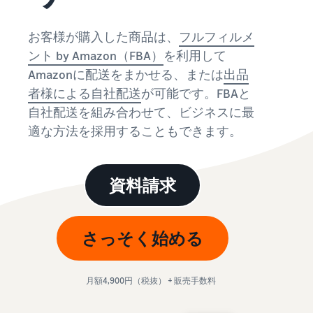
始
English
と
か
後
費
- US
ら
お客様が購入した商品は、
フルフィルメ
用
販
中
ント by Amazon（FBA）
を利用して
ツー
業
売
文
ル・
Amazonに配送をまかせる、または
出品
務
ま
出品プランと基本手
特典
数料
-
効
で
者様による自社配送
が可能です。FBAと
出品プランと基本手数料を
CN
率
自社配送を組み合わせて、ビジネスに最
確認
化
サ
出
出品用アカウントを
適な方法を採用することもできます。
日
ポ
登録する
品
カテゴリーごとの販
本
ー
に
Amazonによる配送代
売手数料
ト
行 (FBA)
語
役
セラーセントラルに
資料請求
カテゴリーごとの販売手数
資
商品の保管・発送・返品対
立
ログインする
-
料を確認
料
応を代行
つ
JP
ツ
商品を登録する
FBA配送代行手数料
さっそく始める
ー
出品者様による自社
サ
FBA配送代行手数料を確認
配送
ル
ポ
配送距離やコストに応じて
配送方法を決める
ー
費用の例
柔軟に対応
月額4,900円（税抜） + 販売手数料
ト
セラーセントラル (販
各カテゴリごとの費用の例
売管理ツール)
資
を確認