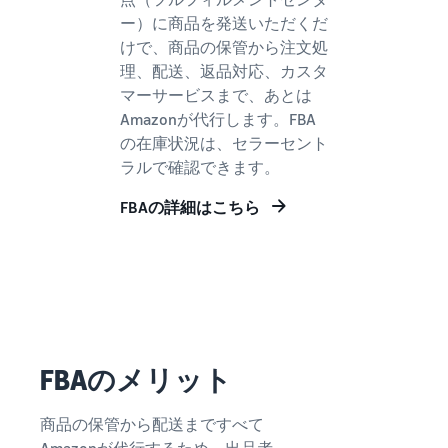
Amazon
ー）に商品を発送いただくだ
出品ブ
けで、商品の保管から注文処
ログ
理、配送、返品対応、カスタ
Amazon出
マーサービスまで、あとは
品サービス
Amazonが代行します。FBA
公式が提供
の在庫状況は、セラーセント
するネット
ラルで確認できます。
販売・
Amazon出
FBAの詳細はこちら
品お役立ち
情報（ブロ
グ記事）を
テーマ別に
一覧でご紹
介します。
FBAのメリット
商品の保管から配送まですべて
Amazonが代行するため、出品者