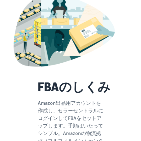
できる配送代行サ
う。ブ
ンドを登録する
ービスです。
ランド
と、さまざまな
ドロップシッピング
売上の
とは？
ブランド構築ツ
最大
ールと保護の特
外部配送を活用した販売形
787.5万
典を利用できま
態の説明
円分の
す。
還元し
在庫管理の最適化
ます。
在庫を効率よく管理する5
つのポイント
ブランド立ち上げ方
FBAのしくみ
法は？
ブランドの立ち上げステッ
プと事例紹介
Amazon出品用アカウントを
作成し、セラーセントラルに
ログインしてFBAをセットア
ップします。手順はいたって
シンプル。Amazonの物流拠
点（フルフィルメントセンタ