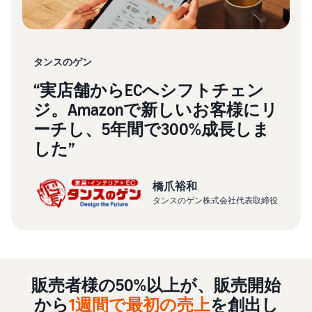
お客様を集める
マルチチャネルサー
出品、価格設定、注文管理
料
ビス (MFC)
まで商品管理や販売を行う
自社ECや他モールの注文も
その他の費用
ツール
資料請求
FBAで出荷
その他のオプションプログ
新
出品開始に役立つガイドブ
タンスのゲン
ラム費用を確認
Amazon出品アプリ
ックを提供
規
FBA在庫管理
スマホで出品・注文管理が
“実店舗からECへシフトチェン
出
ツールを活用し、在庫量を
可能な無料Amazonセラー
ジ。Amazonで新しいお客様にリ
品
Amazon出品大学
適正化
費
アプリ
者
ーチし、5年間で300%成長しま
ビジネスの成功をサポート
用
様
する無料の学習プログラム
の
した”
Amazon直営の越境物
ブランド構築ツ
向
流
見
ール
け
積
中国-日本間海上輸送サービ
販売事例
ブランド保護と構築を
の
橋爪裕和
ス
も
Amazon出品者様の成功事
サポート
ガ
タンスのゲン株式会社代表取締役
り
例を紹介
イ
ド
販
商品登録のマニュア
販売
配送方法別の費用比
ル
売
較
支援
促
商品登録手順をステップご
Amazon出品サービス
プ
FBAと自社配送の費用を比
日
販売者様の50%以上が、販売開始
概要
とに解説
進
本
較
ロ
語
Amazonの特徴から販売ま
から
1週間で最初の売上
を創出し
グ