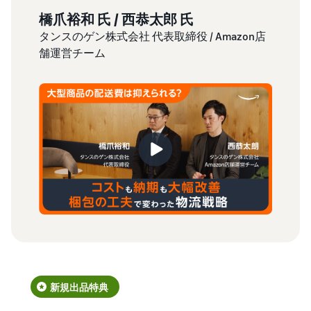
橋爪裕和 氏 / 西恭太郎 氏
吉川
タンスのゲン株式会社 代表取締役 / Amazon店
株式会
舗運営チーム
O
新規出品特典