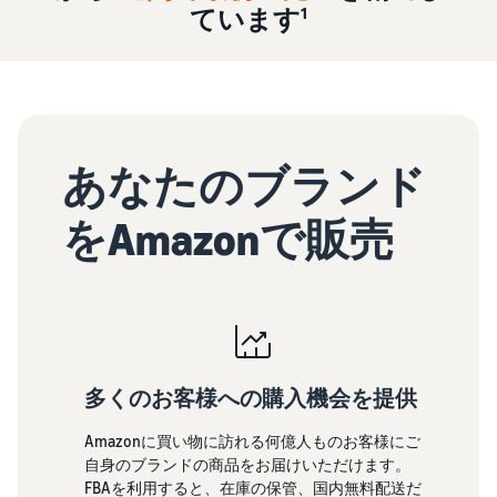
で紹介
すべてのサポート資
ラ
ています¹
FBA在庫の費用見積
ブランド支援プログ
ロ
料を見る
ム・
もり
ラム（Amazonブラン
グ
スタートダッシュ成
特典
ド登録）
イ
FBA在庫の保管・出荷費用
功パック
ン
シミュレーション
ブランドツールで継続的な
最初の１年間で約6倍の売
売上アップを支援
EC
ブランド支援プ
上を目指す方法
登
に
ログラム (Amazon
録
関
法人向けに販売をす
ブランド登録)
あなたのブランド
新規出品者向け特典
す
る (Amazonビジネス)
ブランドツールで継続
最大787.5万円還元
る
ビジネス購買者向けに販売
的な売上アップを支援
をAmazonで販売
お
を拡大
料金
役
Amazonブランド
新規出品者向け特典
シミ
登録(Brand
立
海外販売 (越境EC)
最大787.5万円分の還元
ュレ
Registry)
ち
世界中のAmazonカスタマ
ータ
ブランド保護と構築を
情
ーに販売
FBA新商品特典
ー
サポート
報
FBA新規出品で特典・割引
販売す
Amazon 広告
を提供
多くのお客様への購入機会を提供
る商品
フルフィルメント by
スポンサー広告で認知
EC（eコマース）と
の詳細
Amazon(FBA)
は？
度と購入を促進
Amazonに買い物に訪れる何億人ものお客様にご
JAPAN STORE プログ
と配送
配送・返品・カスタマーサ
ECの基礎知識と仕組みを解
自身のブランドの商品をお届けいただけます。
ラム
費用を
ービスを代行
説
FBAを利用すると、在庫の保管、国内無料配送だ
タイムセール
日本発ブランドの海外販路
入力す