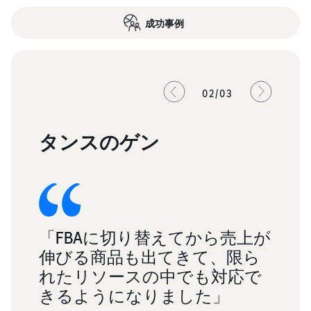
成功事例
02/03
タンスのゲン
C
「FBAに切り替えてから売上が
「
nに
伸びる商品も出てきて、限ら
グ
の
れたリソースの中でも対応で
あ
え
きるようになりました」
す