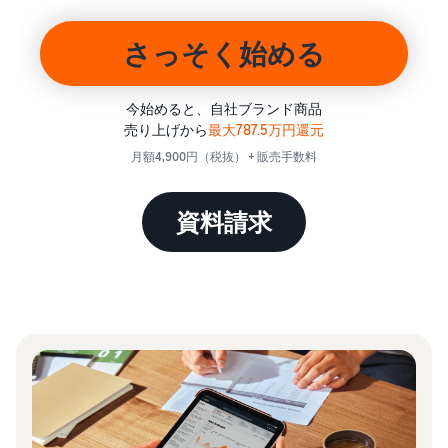
始
English
と
か
後
費
- US
ら
さっそく始める
用
販
中
ツー
業
売
文
ル・
務
ま
出品プランと基本手
今始めると、自社ブランド商品
特典
数料
-
効
で
売り上げから
最大787.5万円還元
出品プランと基本手数料を
CN
率
月額4,900円（税抜） + 販売手数料
確認
化
サ
出
出品用アカウントを
日
ポ
登録する
品
資料請求
カテゴリーごとの販
本
ー
に
Amazonによる配送代
売手数料
ト
行 (FBA)
語
役
セラーセントラルに
カテゴリーごとの販売手数
資
商品の保管・発送・返品対
立
ログインする
-
料を確認
料
応を代行
つ
JP
ツ
商品を登録する
FBA配送代行手数料
ー
出品者様による自社
サ
FBA配送代行手数料を確認
配送
ル
ポ
配送距離やコストに応じて
配送方法を決める
ー
費用の例
柔軟に対応
ト
セラーセントラル (販
各カテゴリごとの費用の例
売管理ツール)
資
を確認