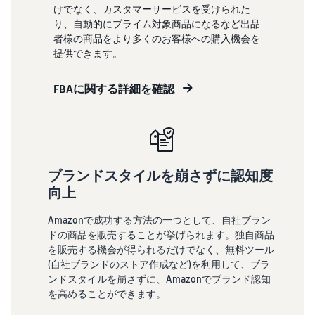
けでなく、カスタマーサービスを受けられた
タイムセールを活用した販
を支援
るだけ
り、自動的にプライム対象商品になるなど出品
ネット販売について
売強化
で、さ
者様の商品をより多くのお客様への購入機会を
まざま
ネット販売の基本ステップ
コンサルティン
提供できます。
な配送
を紹介
グサービス
その他プログラムを
方法の
見る
専任コンサルタントが
コスト
FBAに関する詳細を確認
ビジネス拡大をサポー
新規
ネットショップ開業
をすぐ
の始め方は？
ト
出品
に比較
ネットショップを構築のヒ
者向
できま
ントとコツを紹介
け特
すべてのプログラム
す。
典
を見る
マーケットプレイス
スター
ブランドスタイルを崩さずに認知度
フルフィル
とは？
トダッ
向上
メント by
マーケットプレイスの概念
シュ成
Amazon(FBA)
からAmazonマーケットプ
功パッ
Amazonで成功する方法の一つとして、自社ブラン
レイスの販売方法紹介
クをお
商品を預けるだけ
ドの商品を販売することが挙げられます。独自商品
得に始
で、Amazonが注文
を販売する機会が得られるだけでなく、無料ツール
めるた
受付から梱包・配
Amazonブ
(自社ブランドのストア作成など)を利用して、ブラ
配送代行サービスと
めに、
送・返品対応まで
ランド登
は？
ンドスタイルを崩さずに、Amazonでブランド認知
特典を
行い、手間を減ら
録（Brand
を高めることができます。
配送・返品・カスタマー対
活用し
して効率的に販売
Registry）
応を外注する方法