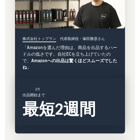
Amazon
出品ブ
ログ
Amazon出
品サービス
公式が提供
株式会社トップラン
代表取締役・塚田勝彦さん
するネット
「Amazonを選んだ理由は、商品を出品するハー
販売・
ドルの低さです。自社ECを立ち上げていたの
Amazon出
で、
Amazonへの出品は驚くほどスムーズでした
品お役立ち
ね
」
情報（ブロ
グ記事）を
テーマ別に
※1
一覧でご紹
出品開始まで
介します。
最短2週間