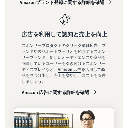
Amazonブランド登録に関する詳細を確認
ましょ
できる配送代行サ
Amazon Brand
う。ブ
ービスです。
Registryにブラ
ドロップシッピング
ランド
ンドを登録する
とは？
売上の
と、さまざまな
外部配送を活用した販売形
最大
ブランド構築ツ
態の説明
787.5万
広告を利用して認知と売上を向上
ールと保護の特
円分の
典を利用できま
在庫管理の最適化
還元し
スポンサープロダクトのクリック単価広告、ブ
す。
ます。
在庫を効率よく管理する5
ランドや製品ポートフォリオを紹介するスポン
つのポイント
サーブランド、新しいオーディエンスや商品を
閲覧しているユーザーを引き付けるスポンサー
ディスプレイなど、
Amazon 広告
を活用して商
ブランド立ち上げ方
品を見つけ出し、売上を増やし、コストを管理
法は？
しましょう。
ブランドの立ち上げステッ
プと事例紹介
Amazon 広告に関する詳細を確認