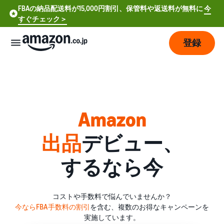
FBAの納品配送料が15,000円割引、保管料や返送料が無料に
今
すぐチェック＞
登録
販
売
の
始
Amazon
め
方
出品
デビュー、
費
ア
するなら今
用
カ
ウ
ン
販
プ
コストや手数料で悩んでいませんか？
ト
売
ラ
今ならFBA手数料の割引
を含む、複数のお得なキャンペーンを
登
開
ン
実施しています。
録