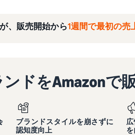
上が、販売開始から
1週間で最初の売
ンドをAmazonで
会
ブランドスタイルを崩さずに
広
認知度向上
を