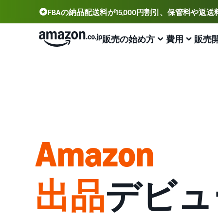
FBAの納品配送料が15,000円割引、保管料や返
販売の始め方
費用
販売
アカウント登録から販売まで
プランと費用
業務効率化
出品に役立つツール
サポート資料
出品用アカウントを登録する
出品プランと基本手数料
Amazonによる配送代行 (FBA)
セラーセントラル (販売管理ツール)
資料請求
出品プランと基本手数料を確認
商品の保管・発送・返品対応を代行
出品、価格設定、注文管理まで商品管理や販売を行うツ
出品開始に役立つガイドブックを提供
ール
セラーセントラルにログインする
カテゴリーごとの販売手数料
出品者様による自社配送
Amazon出品大学
Amazon
Amazon出品アプリ
カテゴリーごとの販売手数料を確認
配送距離やコストに応じて柔軟に対応
ビジネスの成功をサポートする無料の学習プログラム
スマホで出品・注文管理が可能な無料Amazonセラーア
商品を登録する
プリ
FBA配送代行手数料
マルチチャネルサービス (MFC)
販売事例
出品
デビュ
FBA配送代行手数料を確認
自社ECや他モールの注文もFBAで出荷
Amazon出品者様の成功事例を紹介
ブランド構築ツール
配送方法を決める
ブランド保護と構築をサポート
費用の例
FBA在庫管理
商品登録のマニュアル
各カテゴリごとの費用の例を確認
ツールを活用し、在庫量を適正化
商品登録手順をステップごとに解説