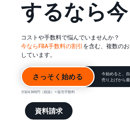
するなら今
お客様を集める
その他の費用
Amazon直営の越境物流
すべてのサポート資料を見る
その他のオプションプログラム費用を確認
中国-日本間海上輸送サービス
コストや手数料で悩んでいませんか？
質問に答えておすすめページを見つける
質問に答えておすすめページを見つける
よく
よく
今ならFBA手数料の割引
を含む、複数のお
しています。
質問に答えておすすめページを見つける
質問に答えておすすめページを見つける
よく
よく
今始めると、自
さっそく始める
売り上げから最大
月額4,900円（税抜） + 販売手数料
質問に答えておすすめページを見つける
よく
資料請求