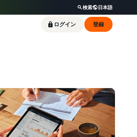
検索
日本語
ログイン
登録
新規出品者向け特典
料金シミュレーター
フルフィルメント by
Amazonブランド登録（Brand
Amazon出品ブログ
Amazon(FBA)
Registry）
スタートダッシュ成功パックをお得に始めるた
販売する商品の詳細と配送費用を入力するだけ
Amazon出品サービス公式が提供するネット販
めに、特典を活用しましょう。ブランド売上の
で、さまざまな配送方法のコストをすぐに比較
売・Amazon出品お役立ち情報（ブログ記事）
商品を預けるだけで、Amazonが注文受付から
Amazon Brand Registryにブランドを登録する
最大787.5万円分の還元します。
できます。
をテーマ別に一覧でご紹介します。
梱包・配送・返品対応まで行い、手間を減らし
と、さまざまなブランド構築ツールと保護の特
て効率的に販売できる配送代行サービスです。
典を利用できます。