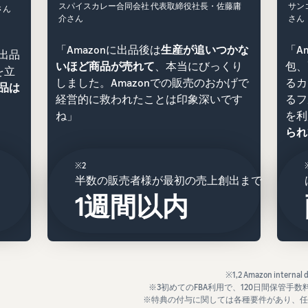
スパイスカレー合同会社 代表取締役社長・佐藤庸
サン
さん
介さん
さん
「Amazonに出品後は
生産が追いつかな
「A
を出品
いほど商品が売れて
、本当にびっくり
包、
を立
しました。Amazonでの販売のおかげで
るカ
出品は
経営的に救われたことは印象深いです
るフ
ね」
を利
られ
※2
半数の販売者様が最初の売上創出まで
1週間以内
※1,2 Amazon inter
※3初めてのFBA利用で、120日間保管手数
※特典の付与に関しては各種要件があり、任