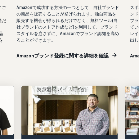
にご
Amazonで成功する方法の一つとして、自社ブランド
スポ
。
の商品を販売することが挙げられます。独自商品を
ンド
送だ
販売する機会が得られるだけでなく、無料ツール(自
ブラ
社ブランドのストア作成など)を利用して、ブランド
てい
品
スタイルを崩さずに、Amazonでブランド認知を高め
レイ
を
ることができます。
出し
Amazonブランド登録に関する詳細を確認
Am