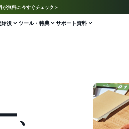
送料が無料に
今すぐチェック＞
ご希望の言語を選択してください
English - US
開始後
ツール・特典
サポート資料
アマゾン出品方法
FBA
中文 - CN
新規出品者様向けのガイド
費用の見積もり
販売促進
販売支援プログラム・特典
ECに関するお役立ち情報
日本語 - JP
Amazon出品サービス概要
配送方法別の費用比較
ブランド支援プログラム（Amazonブランド
EC（eコマース）とは？
ブランド支援プログラム (Amazonブラ
登録）
ンド登録)
Amazonの特徴から販売まで紹介
FBAと自社配送の費用を比較
ECの基礎知識と仕組みを解説
ブランドツールで継続的な売上アップを支援
ブランドツールで継続的な売上アップを支援
スタートダッシュ成功パック
FBA在庫の費用見積もり
ネット販売について
法人向けに販売をする (Amazonビジネス)
新規出品者向け特典
最初の１年間で約6倍の売上を目指す方法
FBA在庫の保管・出荷費用シミュレーション
ネット販売の基本ステップを紹介
ビジネス購買者向けに販売を拡大
最大787.5万円分の還元
新規出品者向け特典
ネットショップ開業の始め方は？
海外販売 (越境EC)
FBA新商品特典
ー、
最大787.5万円還元
ネットショップを構築のヒントとコツを紹介
世界中のAmazonカスタマーに販売
FBA新規出品で特典・割引を提供
マーケットプレイスとは？
Amazonブランド登録(Brand Registry)
JAPAN STORE プログラム
Amazon 広告
マーケットプレイスの概念からAmazonマーケットプレ
ブランド保護と構築をサポート