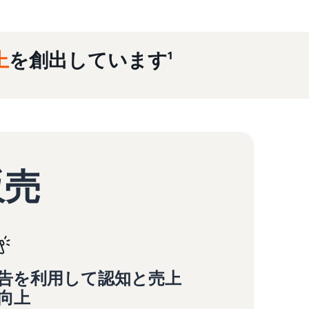
上
を創出しています¹
販売
告を利用して認知と売上
向上