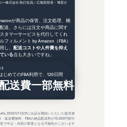
コー株式会社 執行役員／広報部部長・﨏晋介
mazonが商品の保管、注文処理、梱
配送、さらには注文や商品に関す
スタマーサービスを代行してくれ
ルフィルメント by Amazon（FBA）
用し、
配送コストや人件費を抑え
ている
点も大きいですね」
※3
はじめてのFBA利用で、120日間
配送費一部無料
nal data, 2024/1/1-12/31に出品を開始いただいた販売者
料・返送費無料、FBAの納品配送料が15,000円割引
意で中止・内容の変更となる可能性がございます