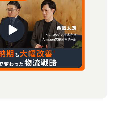
「キー
が細か
お客様
すね」
吉川賢治
株式会社ZENB