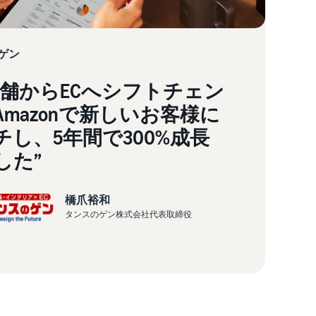
ゲン
店舗からECへシフトチェン
Amazonで新しいお客様に
チし、5年間で300%成長
した”
橋爪裕和
タンスのゲン株式会社代表取締役