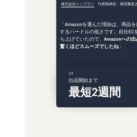
株式会社トップラン
代表取締役・塚田勝彦
「Amazonを選んだ理由は、商品
するハードルの低さです。自社EC
ち上げていたので、
Amazonへの
驚くほどスムーズでしたね
」
※1
出品開始まで
最短2週間