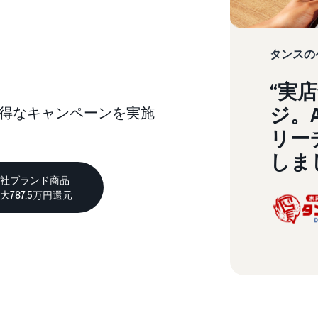
日本発ブランドの海外販路を支援
スポンサー広告で認知度と購入を促進
イスの販売方法紹介
フルフィルメント by Amazon(FBA)
タイムセール
コンサルティングサービス
配送代行サービスとは？
配送・返品・カスタマーサービスを代行
タンスの
タイムセールを活用した販売強化
専任コンサルタントがビジネス拡大をサポート
配送・返品・カスタマー対応を外注する方法
“実
その他プログラムを見る
すべてのプログラムを見る
ある質問（FAQ）
ある質問（FAQ）
ドロップシッピングとは？
ジ。
得なキャンペーンを実施
外部配送を活用した販売形態の説明
リー
ある質問（FAQ）
ある質問（FAQ）
在庫管理の最適化
しま
在庫を効率よく管理する5つのポイント
社ブランド商品
787.5万円還元
ブランド立ち上げ方法は？
ブランドの立ち上げステップと事例紹介
ある質問（FAQ）