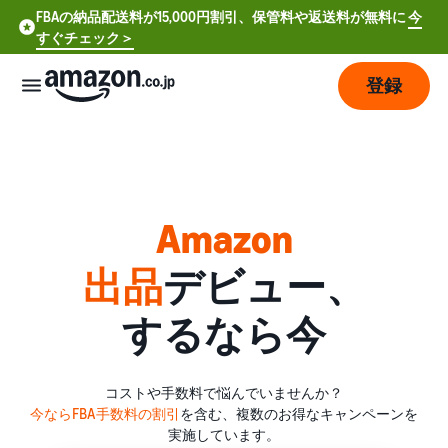
FBAの納品配送料が15,000円割引、保管料や返送料が無料に
今
すぐチェック＞
登録
販
売
の
始
Amazon
め
方
出品
デビュー、
費
ア
するなら今
用
カ
ウ
ン
販
プ
コストや手数料で悩んでいませんか？
ト
売
ラ
今ならFBA手数料の割引
を含む、複数のお得なキャンペーンを
登
開
ン
実施しています。
録