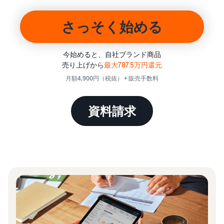
始
English
と
か
後
費
- US
ら
さっそく始める
用
販
中
ツー
業
売
文
ル・
務
ま
出品プランと基本手
今始めると、自社ブランド商品
特典
数料
-
効
で
売り上げから
最大787.5万円還元
出品プランと基本手数料を
CN
率
月額4,900円（税抜） + 販売手数料
確認
化
サ
出
出品用アカウントを
日
ポ
登録する
品
資料請求
カテゴリーごとの販
本
ー
に
Amazonによる配送代
売手数料
ト
行 (FBA)
語
役
セラーセントラルに
カテゴリーごとの販売手数
資
商品の保管・発送・返品対
立
ログインする
-
料を確認
料
応を代行
つ
JP
ツ
商品を登録する
FBA配送代行手数料
ー
出品者様による自社
サ
FBA配送代行手数料を確認
配送
ル
ポ
配送距離やコストに応じて
配送方法を決める
ー
費用の例
柔軟に対応
ト
セラーセントラル (販
各カテゴリごとの費用の例
売管理ツール)
資
を確認