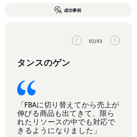
成功事例
02/03
タンスのゲン
C
「FBAに切り替えてから売上が
「
nに
伸びる商品も出てきて、限ら
グ
の
れたリソースの中でも対応で
あ
え
きるようになりました」
す