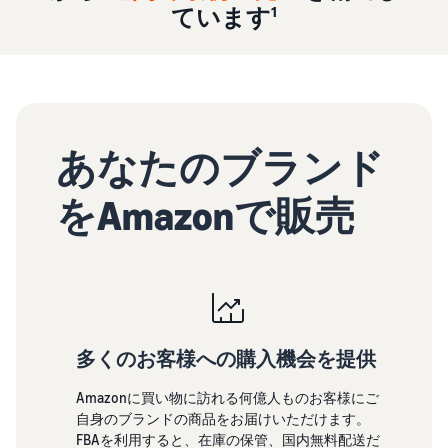
で紹介
すべてのサポート資
ラ
ています¹
FBA在庫の費用見積
ブランド支援プログ
ロ
料を見る
ム・
もり
ラム（Amazonブラン
グ
スタートダッシュ成
特典
ド登録）
イ
FBA在庫の保管・出荷費用
功パック
ン
シミュレーション
ブランドツールで継続的な
最初の１年間で約6倍の売
売上アップを支援
EC
ブランド支援プ
上を目指す方法
登
に
ログラム (Amazon
録
関
法人向けに販売をす
ブランド登録)
あなたのブランド
新規出品者向け特典
す
る (Amazonビジネス)
ブランドツールで継続
最大787.5万円還元
る
ビジネス購買者向けに販売
的な売上アップを支援
をAmazonで販売
お
を拡大
料金
役
Amazonブランド
新規出品者向け特典
シミ
登録(Brand
立
海外販売 (越境EC)
最大787.5万円分の還元
ュレ
Registry)
ち
世界中のAmazonカスタマ
ータ
ブランド保護と構築を
情
ーに販売
FBA新商品特典
ー
サポート
報
FBA新規出品で特典・割引
販売す
Amazon 広告
を提供
多くのお客様への購入機会を提供
る商品
フルフィルメント by
スポンサー広告で認知
EC（eコマース）と
の詳細
Amazon(FBA)
は？
度と購入を促進
Amazonに買い物に訪れる何億人ものお客様にご
JAPAN STORE プログ
と配送
配送・返品・カスタマーサ
ECの基礎知識と仕組みを解
自身のブランドの商品をお届けいただけます。
ラム
費用を
ービスを代行
説
FBAを利用すると、在庫の保管、国内無料配送だ
タイムセール
日本発ブランドの海外販路
入力す