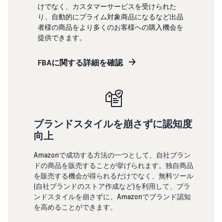
けでなく、カスタマーサービスを受けられた
タイムセールを活用した販
を支援
るだけ
り、自動的にプライム対象商品になるなど出品
ネット販売について
売強化
で、さ
者様の商品をより多くのお客様への購入機会を
まざま
ネット販売の基本ステップ
コンサルティン
提供できます。
な配送
を紹介
グサービス
その他プログラムを
方法の
見る
専任コンサルタントが
コスト
FBAに関する詳細を確認
ビジネス拡大をサポー
新規
ネットショップ開業
をすぐ
の始め方は？
ト
出品
に比較
ネットショップを構築のヒ
者向
できま
ントとコツを紹介
け特
すべてのプログラム
す。
典
を見る
マーケットプレイス
スター
ブランドスタイルを崩さずに認知度
フルフィル
とは？
トダッ
向上
メント by
マーケットプレイスの概念
シュ成
Amazon(FBA)
からAmazonマーケットプ
功パッ
Amazonで成功する方法の一つとして、自社ブラン
レイスの販売方法紹介
クをお
商品を預けるだけ
ドの商品を販売することが挙げられます。独自商品
得に始
で、Amazonが注文
を販売する機会が得られるだけでなく、無料ツール
めるた
受付から梱包・配
Amazonブ
(自社ブランドのストア作成など)を利用して、ブラ
配送代行サービスと
めに、
送・返品対応まで
ランド登
は？
ンドスタイルを崩さずに、Amazonでブランド認知
特典を
行い、手間を減ら
録（Brand
を高めることができます。
配送・返品・カスタマー対
活用し
して効率的に販売
Registry）
応を外注する方法