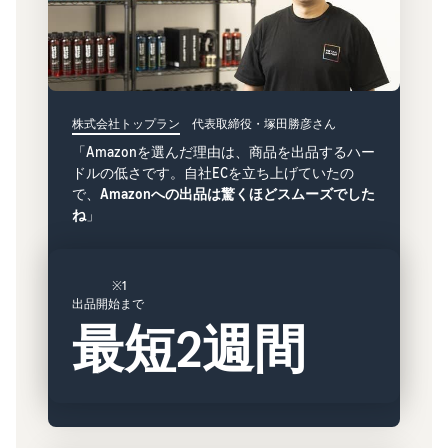
Amazon
出品ブ
ログ
Amazon出
品サービス
公式が提供
株式会社トップラン
代表取締役・塚田勝彦さん
するネット
「Amazonを選んだ理由は、商品を出品するハー
販売・
ドルの低さです。自社ECを立ち上げていたの
Amazon出
で、
Amazonへの出品は驚くほどスムーズでした
品お役立ち
ね
」
情報（ブロ
グ記事）を
テーマ別に
※1
一覧でご紹
出品開始まで
介します。
最短2週間