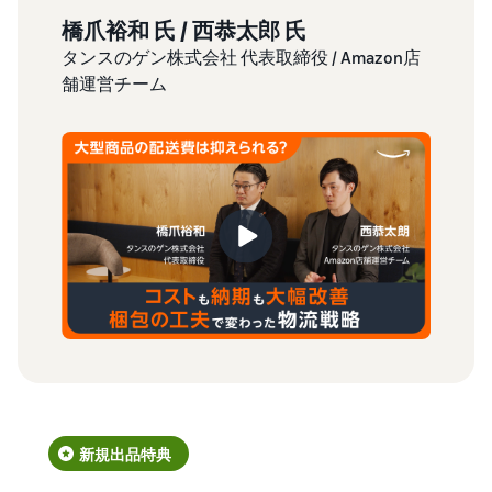
橋爪裕和 氏 / 西恭太郎 氏
吉川
タンスのゲン株式会社 代表取締役 / Amazon店
株式会
舗運営チーム
O
新規出品特典