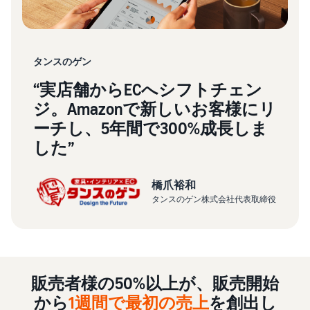
お客様を集める
マルチチャネルサー
出品、価格設定、注文管理
料
ビス (MFC)
まで商品管理や販売を行う
自社ECや他モールの注文も
その他の費用
ツール
資料請求
FBAで出荷
その他のオプションプログ
新
出品開始に役立つガイドブ
タンスのゲン
ラム費用を確認
Amazon出品アプリ
ックを提供
規
FBA在庫管理
スマホで出品・注文管理が
“実店舗からECへシフトチェン
出
ツールを活用し、在庫量を
可能な無料Amazonセラー
ジ。Amazonで新しいお客様にリ
品
Amazon出品大学
適正化
費
アプリ
者
ーチし、5年間で300%成長しま
ビジネスの成功をサポート
用
様
する無料の学習プログラム
の
した”
Amazon直営の越境物
ブランド構築ツ
向
流
見
ール
け
積
中国-日本間海上輸送サービ
販売事例
ブランド保護と構築を
の
橋爪裕和
ス
も
Amazon出品者様の成功事
サポート
ガ
タンスのゲン株式会社代表取締役
り
例を紹介
イ
ド
販
商品登録のマニュア
販売
配送方法別の費用比
ル
売
較
支援
促
商品登録手順をステップご
Amazon出品サービス
プ
FBAと自社配送の費用を比
日
販売者様の50%以上が、販売開始
概要
とに解説
進
本
較
ロ
語
Amazonの特徴から販売ま
から
1週間で最初の売上
を創出し
グ