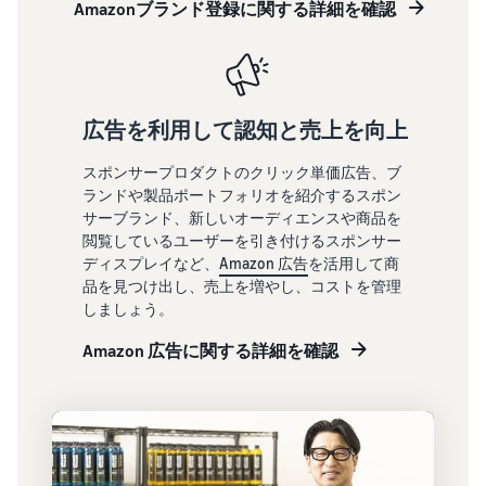
Amazonブランド登録に関する詳細を確認
ましょ
できる配送代行サ
Amazon Brand
う。ブ
ービスです。
Registryにブラ
ドロップシッピング
ランド
ンドを登録する
とは？
売上の
と、さまざまな
外部配送を活用した販売形
最大
ブランド構築ツ
態の説明
787.5万
広告を利用して認知と売上を向上
ールと保護の特
円分の
典を利用できま
在庫管理の最適化
還元し
スポンサープロダクトのクリック単価広告、ブ
す。
ます。
在庫を効率よく管理する5
ランドや製品ポートフォリオを紹介するスポン
つのポイント
サーブランド、新しいオーディエンスや商品を
閲覧しているユーザーを引き付けるスポンサー
ディスプレイなど、
Amazon 広告
を活用して商
ブランド立ち上げ方
品を見つけ出し、売上を増やし、コストを管理
法は？
しましょう。
ブランドの立ち上げステッ
プと事例紹介
Amazon 広告に関する詳細を確認