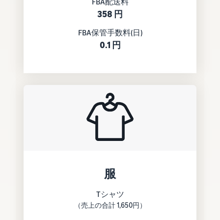
FBA配送料
Amazon
358 円
出品ブ
ログ
FBA保管手数料(日)
Amazon出
0.1 円
品サービス
公式が提供
するネット
販売・
Amazon出
品お役立ち
情報（ブロ
グ記事）を
テーマ別に
一覧でご紹
介します。
服
Tシャツ
（売上の合計 1,650円）