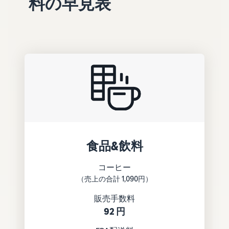
料の早見表
できる配送代行サ
う。ブ
ンドを登録する
ービスです。
ランド
と、さまざまな
ドロップシッピング
売上の
とは？
ブランド構築ツ
最大
ールと保護の特
外部配送を活用した販売形
787.5万
典を利用できま
態の説明
円分の
す。
還元し
在庫管理の最適化
ます。
在庫を効率よく管理する5
つのポイント
ブランド立ち上げ方
法は？
食品&飲料
ブランドの立ち上げステッ
プと事例紹介
コーヒー
（売上の合計 1,090円）
販売手数料
92 円