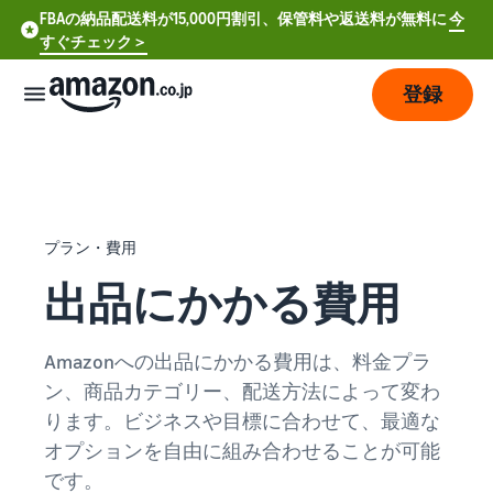
FBAの納品配送料が15,000円割引、保管料や返送料が無料に
今
すぐチェック＞
登録
販
売
の
始
プラン・費用
め
方
出品にかかる費用
費
ア
Amazonへの出品にかかる費用は、料金プラ
用
カ
ン、商品カテゴリー、配送方法によって変わ
ウ
ン
ります。ビジネスや目標に合わせて、最適な
販
プ
ト
オプションを自由に組み合わせることが可能
売
ラ
登
開
ン
です。
録