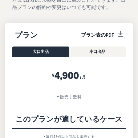
品プランの解約や変更はいつでも可能です。
プラン
プラン表のPDF
大口出品
小口出品
4,900
¥
/月
+ 販売手数料
このプランが適しているケース
• 毎月49点以上商品を販売する