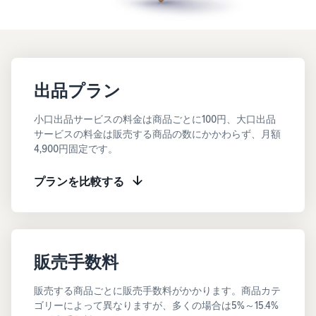
お客様を集める
マルチチャネルサー
出品、価格設定、注文管理
料
ビス (MFC)
まで商品管理や販売を行う
自社ECや他モールの注文も
その他の費用
ツール
資料請求
FBAで出荷
その他のオプションプログ
新
出品開始に役立つガイドブ
ラム費用を確認
Amazon出品アプリ
ックを提供
規
FBA在庫管理
スマホで出品・注文管理が
出品プラン
出
ツールを活用し、在庫量を
可能な無料Amazonセラー
品
Amazon出品大学
適正化
費
アプリ
小口出品サービスの料金は商品ごとに100円、大口出品
者
ビジネスの成功をサポート
用
サービスの料金は販売する商品の数にかかわらず、月額
様
する無料の学習プログラム
の
Amazon直営の越境物
4,900円固定です。
ブランド構築ツール
向
流
見
ブランド保護と構築をサポ
け
積
中国-日本間海上輸送サービ
販売事例
プランを比較する
ート
の
ス
も
Amazon出品者様の成功事
ガ
り
例を紹介
イ
販売
ド
販
商品登録のマニュア
配送方法別の費用比
支援
ル
売
販売手数料
較
プ
促
商品登録手順をステップご
Amazon出品サービス
FBAと自社配送の費用を比
日
ロ
概要
とに解説
進
本
販売する商品ごとに販売手数料がかかります。商品カテ
較
グ
語
Amazonの特徴から販売ま
ゴリーによって異なりますが、多くの場合は5%～15.4%
ラ