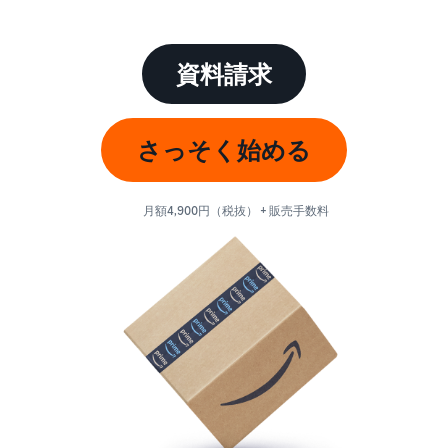
始
English
と
か
後
費
- US
ら
用
販
資料請求
中
ツー
業
売
文
ル・
務
ま
出品プランと基本手
特典
数料
-
効
で
さっそく始める
出品プランと基本手数料を
CN
率
確認
化
サ
出
出品用アカウントを
日
ポ
登録する
品
月額4,900円（税抜） + 販売手数料
カテゴリーごとの販
本
ー
に
Amazonによる配送代
売手数料
ト
行 (FBA)
語
役
セラーセントラルに
カテゴリーごとの販売手数
資
商品の保管・発送・返品対
立
ログインする
-
料を確認
料
応を代行
つ
JP
ツ
商品を登録する
FBA配送代行手数料
ー
出品者様による自社
サ
FBA配送代行手数料を確認
配送
ル
ポ
配送距離やコストに応じて
配送方法を決める
ー
費用の例
柔軟に対応
ト
セラーセントラル (販
各カテゴリごとの費用の例
売管理ツール)
資
を確認