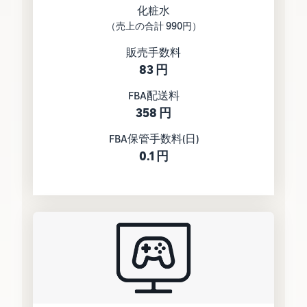
化粧水
（売上の合計 990円）
販売手数料
83 円
FBA配送料
358 円
FBA保管手数料(日)
0.1 円