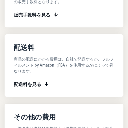
で紹介
の販売手数料となります。
すべてのサポート資
ム・
FBA在庫の費用見積
ブランド支援プログ
ロ
料を見る
もり
特典
ラム（Amazonブラン
グ
スタートダッシュ成
販売手数料を見る
ド登録）
イ
FBA在庫の保管・出荷費用
功パック
ン
シミュレーション
ブランドツールで継続的な
ブランド支援プログ
最初の１年間で約6倍の売
売上アップを支援
EC
ラム (Amazonブラン
上を目指す方法
登
に
ド登録)
録
関
法人向けに販売をす
ブランドツールで継続的な
配送料
新規出品者向け特典
す
る (Amazonビジネス)
売上アップを支援
最大787.5万円還元
る
ビジネス購買者向けに販売
商品の配送にかかる費用は、自社で発送するか、フルフ
お
を拡大
新規出品者向け特典
料金
ィルメント by Amazon（FBA）を使用するかによって異
役
Amazonブランド登録
最大787.5万円分の還元
なります。
シミ
(Brand Registry)
立
海外販売 (越境EC)
ュレ
ち
ブランド保護と構築をサポ
世界中のAmazonカスタマ
FBA新商品特典
ータ
配送料を見る
ート
情
ーに販売
FBA新規出品で特典・割引
ー
報
を提供
販売す
フルフィルメント by
Amazon 広告
る商品
Amazon(FBA)
スポンサー広告で認知度と
EC（eコマース）と
の詳細
JAPAN STORE プログ
配送・返品・カスタマーサ
は？
購入を促進
その他の費用
ラム
と配送
ービスを代行
ECの基礎知識と仕組みを解
費用を
日本発ブランドの海外販路
説
タイムセール
入力す
を支援