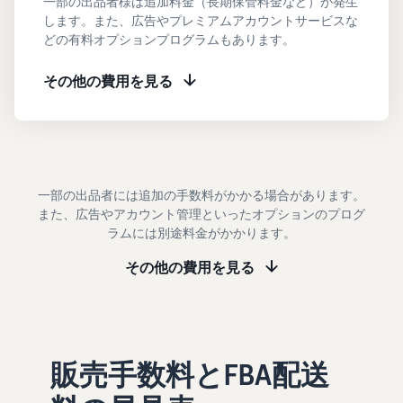
一部の出品者様は追加料金（長期保管料金など）が発生
タイムセールを活用した販
るだけ
します。また、広告やプレミアムアカウントサービスな
ネット販売について
売強化
で、さ
どの有料オプションプログラムもあります。
コンサルティングサ
まざま
ネット販売の基本ステップ
ービス
な配送
を紹介
その他の費用を見る
その他プログラムを
専任コンサルタントがビジ
方法の
見る
ネス拡大をサポート
新規
コスト
ネットショップ開業
出品
をすぐ
の始め方は？
者向
すべてのプログラム
に比較
ネットショップを構築のヒ
け特
を見る
できま
ントとコツを紹介
典
す。
一部の出品者には追加の手数料がかかる場合があります。
スター
また、広告やアカウント管理といったオプションのプログ
マーケットプレイス
トダッ
ラムには別途料金がかかります。
フルフィル
とは？
シュ成
メント by
マーケットプレイスの概念
功パッ
その他の費用を見る
Amazon(FBA)
からAmazonマーケットプ
クをお
レイスの販売方法紹介
商品を預けるだけ
得に始
Amazonブ
で、Amazonが注文
めるた
ランド登
受付から梱包・配
めに、
配送代行サービスと
録（Brand
送・返品対応まで
特典を
は？
Registry）
販売手数料とFBA配送
行い、手間を減ら
活用し
配送・返品・カスタマー対
Amazon Brand
して効率的に販売
ましょ
応を外注する方法
Registryにブラ