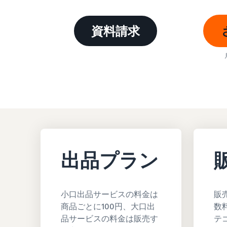
お客様を集める
その他の費用
Amazon直営の越境物流
すべてのサポート資料を見る
資料請求
その他のオプションプログラム費用を確認
中国-日本間海上輸送サービス
質問に答えておすすめページを見つける
質問に答えておすすめページを見つける
よく
よく
質問に答えておすすめページを見つける
質問に答えておすすめページを見つける
よく
よく
出品プラン
質問に答えておすすめページを見つける
よく
小口出品サービスの料金は
販
商品ごとに100円、大口出
数
品サービスの料金は販売す
テ