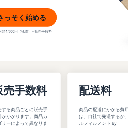
スポンサー広告で認知度と購入を促進
日本発ブランドの海外販路を支援
イスの販売方法紹介
フルフィルメント by Amazon(FBA)
さっそく始める
タイムセール
コンサルティングサービス
配送代行サービスとは？
配送・返品・カスタマーサービスを代行
タイムセールを活用した販売強化
専任コンサルタントがビジネス拡大をサポート
配送・返品・カスタマー対応を外注する方法
月額4,900円（税抜） + 販売手数料
その他プログラムを見る
すべてのプログラムを見る
ある質問（FAQ）
ある質問（FAQ）
ドロップシッピングとは？
外部配送を活用した販売形態の説明
ある質問（FAQ）
ある質問（FAQ）
在庫管理の最適化
在庫を効率よく管理する5つのポイント
ブランド立ち上げ方法は？
ブランドの立ち上げステップと事例紹介
販売手数料
配送料
ある質問（FAQ）
売する商品ごとに販売手
商品の配送にかかる費
料がかかります。商品カ
は、自社で発送するか
ゴリーによって異なりま
ルフィルメント by