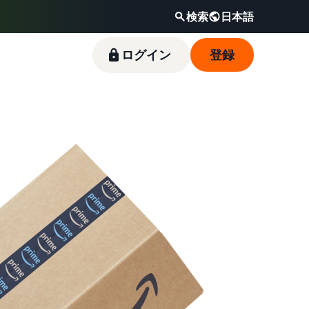
検索
日本語
ログイン
登録
新規出品者向け特典
料金シミュレーター
フルフィルメント by
Amazonブランド登録（Brand
Amazon出品ブログ
Amazon(FBA)
Registry）
スタートダッシュ成功パックをお得に始めるた
販売する商品の詳細と配送費用を入力するだけ
Amazon出品サービス公式が提供するネット販
めに、特典を活用しましょう。ブランド売上の
で、さまざまな配送方法のコストをすぐに比較
売・Amazon出品お役立ち情報（ブログ記事）
商品を預けるだけで、Amazonが注文受付から
Amazon Brand Registryにブランドを登録する
最大787.5万円分の還元します。
できます。
をテーマ別に一覧でご紹介します。
梱包・配送・返品対応まで行い、手間を減らし
と、さまざまなブランド構築ツールと保護の特
て効率的に販売できる配送代行サービスです。
典を利用できます。