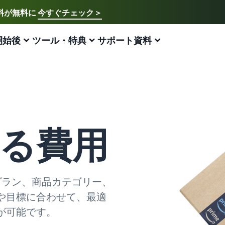
送料が無料に
今すぐチェック＞
ご希望の言語を選択してください
English - US
開始後
ツール・特典
サポート資料
アマゾン出品方法
FBA
中文 - CN
新規出品者様向けのガイド
費用の見積もり
販売促進
販売支援プログラム・特典
ECに関するお役立ち情報
日本語 - JP
Amazon出品サービス概要
配送方法別の費用比較
ブランド支援プログラム（Amazonブランド
ブランド支援プログラム (Amazonブランド
EC（eコマース）とは？
登録）
登録)
Amazonの特徴から販売まで紹介
FBAと自社配送の費用を比較
ECの基礎知識と仕組みを解説
ブランドツールで継続的な売上アップを支援
ブランドツールで継続的な売上アップを支援
る費用
スタートダッシュ成功パック
FBA在庫の費用見積もり
ネット販売について
法人向けに販売をする (Amazonビジネス)
新規出品者向け特典
最初の１年間で約6倍の売上を目指す方法
FBA在庫の保管・出荷費用シミュレーション
ネット販売の基本ステップを紹介
ビジネス購買者向けに販売を拡大
最大787.5万円分の還元
新規出品者向け特典
ネットショップ開業の始め方は？
金プラン、商品カテゴリー、
海外販売 (越境EC)
FBA新商品特典
最大787.5万円還元
ネットショップを構築のヒントとコツを紹介
世界中のAmazonカスタマーに販売
FBA新規出品で特典・割引を提供
や目標に合わせて、最適
Amazonブランド登録(Brand Registry)
マーケットプレイスとは？
が可能です。
Amazon 広告
JAPAN STORE プログラム
ブランド保護と構築をサポート
マーケットプレイスの概念からAmazonマーケットプレ