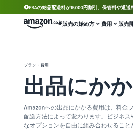
FBAの納品配送料が15,000円割引、保管料や返
販売の始め方
費用
販売
アカウント登録から販売まで
プランと費用
業務効率化
出品に役立つツール
サポート資料
出品用アカウントを登録する
出品プランと基本手数料
Amazonによる配送代行 (FBA)
セラーセントラル (販売管理ツール)
資料請求
プラン・費用
出品プランと基本手数料を確認
商品の保管・発送・返品対応を代行
出品、価格設定、注文管理まで商品管理や販売を行うツ
出品開始に役立つガイドブックを提供
ール
出品にかか
セラーセントラルにログインする
カテゴリーごとの販売手数料
出品者様による自社配送
Amazon出品大学
Amazon出品アプリ
カテゴリーごとの販売手数料を確認
配送距離やコストに応じて柔軟に対応
ビジネスの成功をサポートする無料の学習プログラム
スマホで出品・注文管理が可能な無料Amazonセラーア
商品を登録する
プリ
FBA配送代行手数料
マルチチャネルサービス (MFC)
販売事例
Amazonへの出品にかかる費用は、料
FBA配送代行手数料を確認
自社ECや他モールの注文もFBAで出荷
Amazon出品者様の成功事例を紹介
ブランド構築ツール
配送方法によって変わります。ビジネス
配送方法を決める
ブランド保護と構築をサポート
費用の例
FBA在庫管理
商品登録のマニュアル
なオプションを自由に組み合わせること
各カテゴリごとの費用の例を確認
ツールを活用し、在庫量を適正化
商品登録手順をステップごとに解説