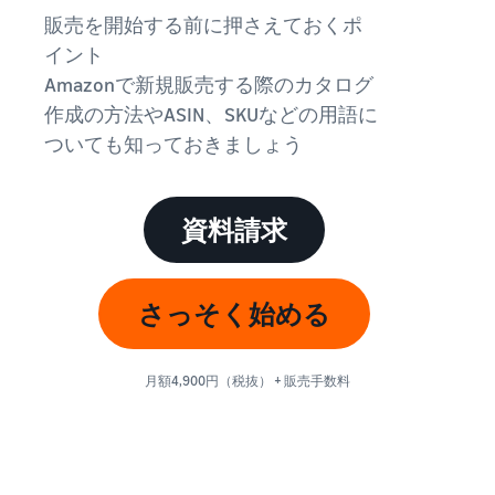
始
English
と
か
販売を開始する前に押さえておくポ
後
費
- US
ら
イント
用
販
中
Amazonで新規販売する際のカタログ
ツー
業
売
文
作成の方法やASIN、SKUなどの用語に
ル・
務
ま
出品プランと基本手
特典
数料
-
効
で
ついても知っておきましょう
出品プランと基本手数料を
CN
率
確認
化
サ
出
出品用アカウントを
日
ポ
登録する
資料請求
品
カテゴリーごとの販
本
ー
に
Amazonによる配送代
売手数料
ト
行 (FBA)
語
役
セラーセントラルに
カテゴリーごとの販売手数
資
商品の保管・発送・返品対
立
ログインする
-
さっそく始める
料を確認
料
応を代行
つ
JP
ツ
商品を登録する
FBA配送代行手数料
ー
出品者様による自社
月額4,900円（税抜） + 販売手数料
サ
FBA配送代行手数料を確認
配送
ル
ポ
配送距離やコストに応じて
配送方法を決める
ー
費用の例
柔軟に対応
ト
セラーセントラル (販
各カテゴリごとの費用の例
売管理ツール)
資
を確認