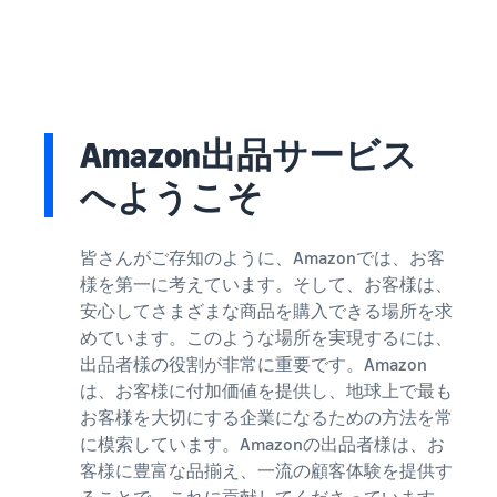
で紹介
すべてのサポート資
ム・
FBA在庫の費用見積
ブランド支援プログ
ロ
料を見る
もり
特典
ラム（Amazonブラン
グ
スタートダッシュ成
ド登録）
イ
FBA在庫の保管・出荷費用
功パック
ン
シミュレーション
ブランドツールで継続的な
ブランド支援プログ
最初の１年間で約6倍の売
売上アップを支援
EC
ラム (Amazonブラン
上を目指す方法
登
に
ド登録)
Amazon出品サービス
録
関
法人向けに販売をす
ブランドツールで継続的な
新規出品者向け特典
す
る (Amazonビジネス)
へようこそ
売上アップを支援
最大787.5万円還元
る
ビジネス購買者向けに販売
お
を拡大
新規出品者向け特典
料金
皆さんがご存知のように、Amazonでは、お客
役
Amazonブランド登録
最大787.5万円分の還元
シミ
(Brand Registry)
立
様を第一に考えています。そして、お客様は、
海外販売 (越境EC)
ュレ
ち
ブランド保護と構築をサポ
安心してさまざまな商品を購入できる場所を求
世界中のAmazonカスタマ
FBA新商品特典
ータ
ート
情
ーに販売
めています。このような場所を実現するには、
FBA新規出品で特典・割引
ー
報
出品者様の役割が非常に重要です。Amazon
を提供
販売す
フルフィルメント by
Amazon 広告
は、お客様に付加価値を提供し、地球上で最も
る商品
Amazon(FBA)
スポンサー広告で認知度と
EC（eコマース）と
お客様を大切にする企業になるための方法を常
の詳細
JAPAN STORE プログ
配送・返品・カスタマーサ
は？
購入を促進
に模索しています。Amazonの出品者様は、お
ラム
と配送
ービスを代行
ECの基礎知識と仕組みを解
客様に豊富な品揃え、一流の顧客体験を提供す
費用を
日本発ブランドの海外販路
説
タイムセール
入力す
を支援