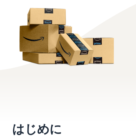
お客様を集める
マルチチャネルサー
出品、価格設定、注文管理
料
ビス (MFC)
まで商品管理や販売を行う
自社ECや他モールの注文も
その他の費用
ツール
資料請求
FBAで出荷
その他のオプションプログ
新
出品開始に役立つガイドブ
ラム費用を確認
Amazon出品アプリ
ックを提供
規
FBA在庫管理
スマホで出品・注文管理が
出
ツールを活用し、在庫量を
可能な無料Amazonセラー
品
Amazon出品大学
適正化
費
アプリ
者
ビジネスの成功をサポート
用
様
する無料の学習プログラム
の
Amazon直営の越境物
ブランド構築ツール
向
流
見
ブランド保護と構築をサポ
け
積
中国-日本間海上輸送サービ
販売事例
ート
の
ス
も
Amazon出品者様の成功事
ガ
り
例を紹介
イ
販売
ド
販
商品登録のマニュア
配送方法別の費用比
支援
ル
売
較
プ
促
商品登録手順をステップご
Amazon出品サービス
FBAと自社配送の費用を比
日
ロ
概要
とに解説
進
本
はじめに
較
グ
語
Amazonの特徴から販売ま
ラ