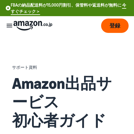
FBAの納品配送料が15,000円割引、保管料や返送料が無料に
今
すぐチェック＞
登録
販
売
の
始
サポート資料
め
方
Amazon出品サ
費
ア
ービス
用
カ
ウ
ン
初心者ガイド
販
プ
ト
売
ラ
登
開
ン
録