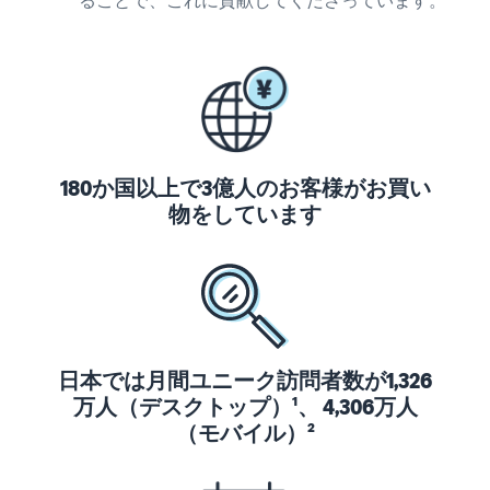
ることで、これに貢献してくださっています。
タイムセールを活用した販
るだけ
ネット販売について
売強化
で、さ
コンサルティングサ
まざま
ネット販売の基本ステップ
ービス
な配送
を紹介
その他プログラムを
専任コンサルタントがビジ
方法の
見る
ネス拡大をサポート
新規
コスト
ネットショップ開業
出品
をすぐ
の始め方は？
者向
すべてのプログラム
に比較
180か国以上で3億人のお客様がお買い
ネットショップを構築のヒ
け特
を見る
できま
物をしています
ントとコツを紹介
典
す。
スター
マーケットプレイス
トダッ
フルフィル
とは？
シュ成
メント by
マーケットプレイスの概念
功パッ
Amazon(FBA)
からAmazonマーケットプ
クをお
レイスの販売方法紹介
商品を預けるだけ
得に始
Amazonブ
日本では月間ユニーク訪問者数が1,326
で、Amazonが注文
めるた
ランド登
万人（デスクトップ）¹、 4,306万人
受付から梱包・配
めに、
配送代行サービスと
録（Brand
（モバイル）²
送・返品対応まで
特典を
は？
Registry）
行い、手間を減ら
活用し
配送・返品・カスタマー対
Amazon Brand
して効率的に販売
ましょ
応を外注する方法
Registryにブラ