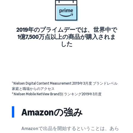
できる配送代行サ
う。ブ
ンドを登録する
ービスです。
ランド
と、さまざまな
ドロップシッピング
売上の
とは？
ブランド構築ツ
最大
ールと保護の特
外部配送を活用した販売形
787.5万
2019年のプライムデーでは、世界中で
典を利用できま
態の説明
円分の
1億7,500万点以上の商品が購入されま
す。
還元し
した
在庫管理の最適化
ます。
在庫を効率よく管理する5
つのポイント
ブランド立ち上げ方
法は？
¹ Nielsen Digital Content Measurement 2019年3月度 ブランドレベル
ブランドの立ち上げステッ
家庭と職場からのアクセス
プと事例紹介
² Nielsen Mobile NetView Brand別 ランキング2019年3月度
Amazonの強み
Amazonで出品を開始するということは、あら