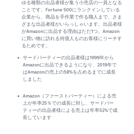
ゆる種類の出品者様が集う小売店の一員となる
Amazon
ことです。Fortune 500にランクインしている
出品ブ
企業から、商品を手作業で作る職人まで、さま
ログ
ざまな出品者様がいらっしゃいます。出品者様
Amazon出
品サービス
がAmazonに出品する理由はただ1つ。Amazon
公式が提供
に買い物に訪れる何億人ものお客様にリーチす
するネット
るためです。
販売・
Amazon出
サードパーティーの出品者様は1999年から
品お役立ち
Amazonに出品できるようになり、2019年で
情報（ブロ
はAmazonの売上の58%を占めるまでに成長
グ記事）を
しました
テーマ別に
一覧でご紹
介します。
Amazon（ファーストパーティー）による売
上が年率25％での成長に対し、サードパー
ティーの出品者様による売上は年率52%で成
長しています