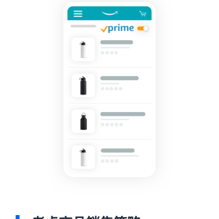
渠道
亚马逊商城销售
最高
787.5 万
咨询服务
日元的
什么是配送代理服
专职顾问帮助您发展业务
品牌销
务？
亚马逊
售额返
如何配送、退货以及服务客
还。
物流
查看所有计划
户
（FBA）
这是一项配
什么是代发货？
送代理服
说明使用外部配送的销售形
务，只需存
态
入您的商
品，亚马逊
优化库存管理
即可处理从
亚马逊品
有效管理库存的 5 个要点
接受订单到
牌注册
包装、配送
（Brand
和退货处理
如何创立品牌？
Registry）
的所有事
品牌创立步骤和案例介绍
在Amazon Brand
宜，从而减
Registry中注册
少麻烦并提
品牌，即可使用
高销售效
各种品牌建设工
率。