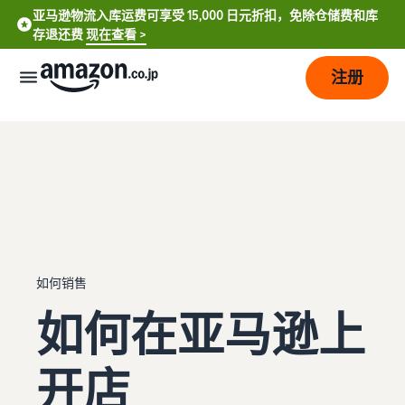
亚马逊物流入库运费可享受 15,000 日元折扣，免除仓储费和库
存退还费
现在查看 >
注册
如
何
开
始
销
售
费
从
如何销售
用
账
如何在亚马逊上
English
户
- US
注
销
计
册
售
开店
划
到
中
开
和
销