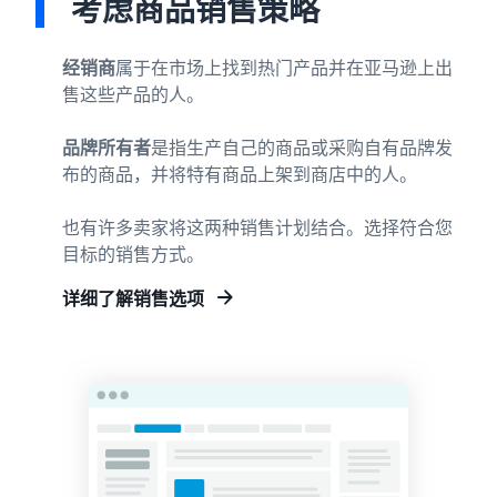
考虑商品销售策略
具和品牌保护权
益。
经销商
属于在市场上找到热门产品并在亚马逊上出
亚马
售这些产品的人。
逊上
市博
品牌所有者
是指生产自己的商品或采购自有品牌发
客
布的商品，并将特有商品上架到商店中的人。
下面按
主题分
类汇总
也有许多卖家将这两种销售计划结合。选择符合您
介绍亚
目标的销售方式。
马逊销
售服务
详细了解销售选项
官方提
供的实
用信息
（博客
文
章）。