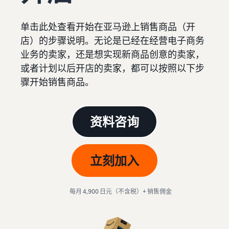
始
文
费
售
后
用
-
单击此处查看开始在亚马逊上销售商品（开
CN
注册卖家账户
店）的步骤说明。无论是已经在经营电子商务
工
精
销售计划和基本费用
日
具
业务的卖家，还是想实现新商品创意的卖家，
简
查看销售计划和基本费用
和
业
本
或者计划以后开店的卖家，都可以按照以下步
登录亚马逊卖家平台
权
务
各类别的销售佣金
骤开始销售商品。
語
益
查看各类别的销售佣金
-
注册商品
亚马逊代理配送（亚
JP
支
马逊物流）
帮
亚马逊物流配送佣金
资料咨询
持
代表您进行商品的存储、发
助
查看亚马逊物流配送佣金
确定配送方式
资
货和退货
您
料
销
费用示例
立刻加入
售
卖家自行配送
查看各类别的费用示例
吸引客户
的
根据配送距离和成本提供灵
支
工
活支持
持
其他费用
每月 4,900 日元（不含税）+ 销售佣金
具
资
查看其他可选计划费用
多渠道配送 (MFC)
料
新
来自我们的 EC 和其他商场
卖
卖家平台（销售管理