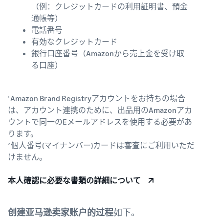
（例：クレジットカードの利用証明書、預金
通帳等）
電話番号
有効なクレジットカード
銀行口座番号（Amazonから売上金を受け取
る口座）
Amazon Brand Registryアカウントをお持ちの場合
1
は、アカウント連携のために、出品用のAmazonアカ
ウントで同一のEメールアドレスを使用する必要があ
ります。
個人番号(マイナンバー)カードは審査にご利用いただ
2
けません。
本人確認に必要な書類の詳細について
创建亚马逊卖家账户的过程
如下。