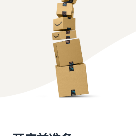
的订单也通过亚马逊物流配
工具）
家
费
资料获取
送
一款从销售、定价到订单管
指
用
我们提供了一本指导手册来
理进行商品管理和销售的工
南
估
帮助您开始销售
具
亚马逊物流库存管理
算
灵活运用工具以优化库存水
亚马逊卖家服务一览
亚马逊卖家大学
平
亚马逊卖家应用程序
介绍从亚马逊的特点到销售
一项可帮助您取得业务成功
不同配送方式的费用
一款免费的亚马逊卖家应用
的所有内容
比较
的免费学习计划
程序，可让您在智能手机上
亚马逊全球物流
比较亚马逊物流和自行配送
销售和管理订单
为您提供中日海运服务
的费用
新卖家指南
销售案例
如何在第一年将销售额提高
介绍亚马逊卖家的成功案例
品牌建设工具
约6倍
亚马逊物流库存费用
帮助保护和建设您的品牌
促
估算
商品注册手册
进
亚马逊物流库存存储和运费
新卖家入门大礼包
逐步解释商品注册程序
销
模拟
最高返还 787.5 万日元
售
销
售
查看所有支持材料
亚马逊品牌注册
援
品牌援助计划（亚马
（Brand Registry）
中
助
逊品牌注册）
文
帮助保护和建设您的品牌
计
有
使用品牌工具支持持续的销
划
售增长