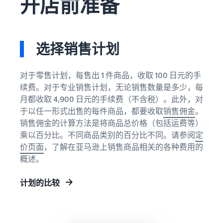
开店前准备
关
登
亚马逊物流（FBA）
和
费用
EC
录
代表您进行配送、退货和客
权
报价
的
向企业销售商品（亚
户服务
益
器
有
马逊企业购）
注
册
用
只需输
扩大面向企业买家的销售
选择销售计划
信
入要销
品牌援助计划（亚马
息
售商品
逊品牌注册）
海外销售（跨境EC）
对于零售计划，每售出 1 件商品，收取 100 日元的手
的详细
使用品牌工具支持持续的销
向世界各地的亚马逊客户销
信息和
续费。对于专业销售计划，无论销售数量是多少，每
售增长
售商品
什么是EC（电子商
配送费
月都收取 4,900 日元的手续费（不含税）。此外，对
务）？
新卖
用，即
于以任一形式出售的每件商品，都要收取
销售佣金
。
新卖家入门大礼包
解释 EC 的基础知识和结构
家入
亚马逊广告
可快速
销售佣金的计算方法是将商品总价格（包括运费等）
最高返还 787.5 万日元
门大
通过赞助广告提高知名度和
比较不
乘以百分比。不同商品类别的百分比不同。请参阅
定
礼包
购买量
关于线上销售
同配送
价页面
，了解在亚马逊上销售商品相关的各种费用的
亚马逊物流新选品优
方式的
利用这
介绍线上销售的基本步骤
惠
概述。
成本。
些权
限时优惠
为新的亚马逊物流卖家提供
益，以
利用限时优惠，提高销售额
如何开网店？
优惠和折扣
优惠的
计划的比较
介绍创建网店的技巧和窍门
价格开
查看其他计划
始使用
JAPAN STORE 计划
什么是商城？
新卖家
支持日本品牌在海外的销售
介绍商城的概念以及如何在
指南。