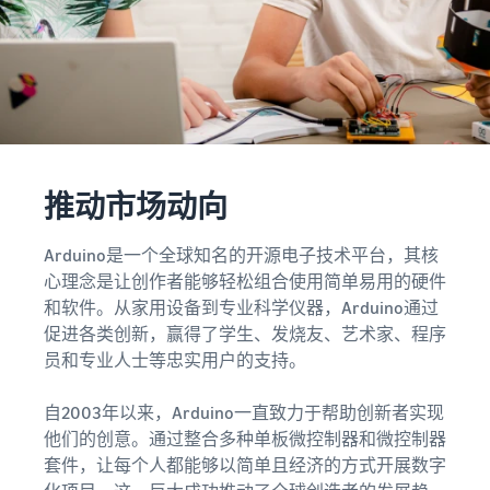
的订单也通过亚马逊物流配
工具）
家
费
资料获取
送
一款从销售、定价到订单管
指
用
我们提供了一本指导手册来
理进行商品管理和销售的工
南
估
帮助您开始销售
具
亚马逊物流库存管理
算
灵活运用工具以优化库存水
亚马逊卖家服务一览
亚马逊卖家大学
平
亚马逊卖家应用程序
介绍从亚马逊的特点到销售
一项可帮助您取得业务成功
不同配送方式的费用
一款免费的亚马逊卖家应用
的所有内容
比较
的免费学习计划
程序，可让您在智能手机上
亚马逊全球物流
推动市场动向
比较亚马逊物流和自行配送
销售和管理订单
为您提供中日海运服务
的费用
新卖家指南
销售案例
如何在第一年将销售额提高
介绍亚马逊卖家的成功案例
Arduino是一个全球知名的开源电子技术平台，其核
品牌建设工具
约6倍
亚马逊物流库存费用
心理念是让创作者能够轻松组合使用简单易用的硬件
帮助保护和建设您的品牌
促
估算
商品注册手册
和软件。从家用设备到专业科学仪器，Arduino通过
进
亚马逊物流库存存储和运费
新卖家入门大礼包
逐步解释商品注册程序
促进各类创新，赢得了学生、发烧友、艺术家、程序
销
模拟
最高返还 787.5 万日元
员和专业人士等忠实用户的支持。
售
销
售
查看所有支持材料
亚马逊品牌注册
援
自2003年以来，Arduino一直致力于帮助创新者实现
品牌援助计划（亚马
（Brand Registry）
中
助
他们的创意。通过整合多种单板微控制器和微控制器
逊品牌注册）
文
帮助保护和建设您的品牌
计
有
套件，让每个人都能够以简单且经济的方式开展数字
使用品牌工具支持持续的销
划
售增长