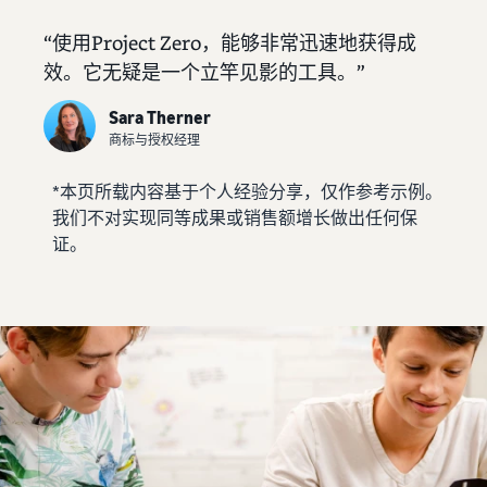
始
文
费
售
后
用
-
“使用Project Zero，能够非常迅速地获得成
CN
效。它无疑是一个立竿见影的工具。”
注册卖家账户
工
精
销售计划和基本费用
日
具
简
Sara Therner
查看销售计划和基本费用
和
业
本
商标与授权经理
登录亚马逊卖家平台
权
务
各类别的销售佣金
語
益
*本页所载内容基于个人经验分享，仅作参考示例。
查看各类别的销售佣金
-
我们不对实现同等成果或销售额增长做出任何保
注册商品
亚马逊代理配送（亚
JP
证。
支
马逊物流）
帮
亚马逊物流配送佣金
持
代表您进行商品的存储、发
助
查看亚马逊物流配送佣金
确定配送方式
资
货和退货
您
料
销
费用示例
售
卖家自行配送
查看各类别的费用示例
吸引客户
的
根据配送距离和成本提供灵
支
工
活支持
持
其他费用
具
资
查看其他可选计划费用
多渠道配送 (MFC)
料
新
来自我们的 EC 和其他商场
卖
卖家平台（销售管理