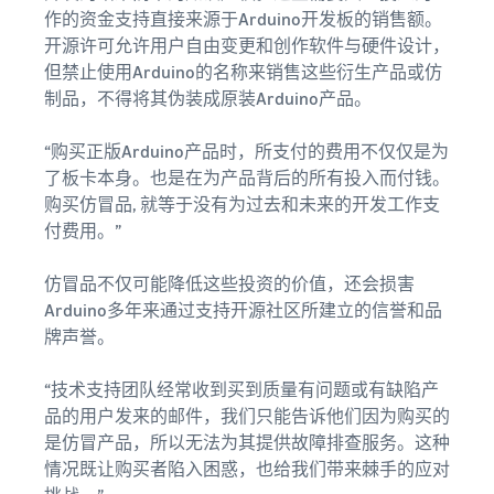
具和品牌保护权
作的资金支持直接来源于Arduino开发板的销售额。
益。
开源许可允许用户自由变更和创作软件与硬件设计，
但禁止使用Arduino的名称来销售这些衍生产品或仿
亚马
制品，不得将其伪装成原装Arduino产品。
逊上
市博
客
“购买正版Arduino产品时，所支付的费用不仅仅是为
了板卡本身。也是在为产品背后的所有投入而付钱。
下面按
主题分
购买仿冒品, 就等于没有为过去和未来的开发工作支
类汇总
付费用。”
介绍亚
马逊销
仿冒品不仅可能降低这些投资的价值，还会损害
售服务
Arduino多年来通过支持开源社区所建立的信誉和品
官方提
牌声誉。
供的实
用信息
（博客
“技术支持团队经常收到买到质量有问题或有缺陷产
文
品的用户发来的邮件，我们只能告诉他们因为购买的
章）。
是仿冒产品，所以无法为其提供故障排查服务。这种
情况既让购买者陷入困惑，也给我们带来棘手的应对