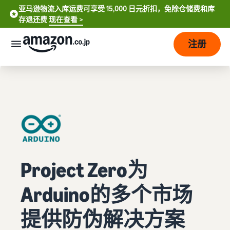
亚马逊物流入库运费可享受 15,000 日元折扣，免除仓储费和库
亚马逊物流入库运费可享受 15,000 日元折扣、免除仓储费和库存
存退还费
现在查看 >
退还费
现在查看 >
注册
立刻开店
如
何
开
始
销
售
费
从
Project Zero为
用
账
English
户
Arduino的多个市场
- US
注
销
计
册
售
划
提供防伪解决方案
到
中
开
和
销