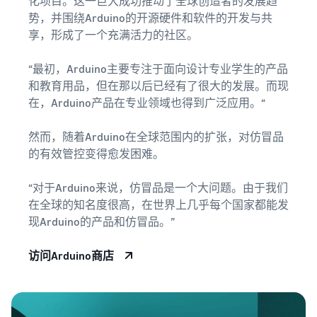
关
化项目。这一巨大成功推动了全球创造者的发展趋
登
亚马逊物流（FBA）
和
费用
EC
录
势，并围绕Arduino的开源硬件和软件的开发与共
代表您进行配送、退货和客
权
报价
的
享，形成了一个充满活力的社区。
向企业销售商品（亚
户服务
益
器
有
马逊企业购）
注
册
用
只需输
扩大面向企业买家的销售
“最初，Arduino主要专注于面向设计专业学生的产品
信
入要销
品牌援助计划（亚马
和教育用品，但在那以后已经有了很大的发展。而现
息
售商品
逊品牌注册）
海外销售（跨境EC）
在，Arduino产品在专业领域也得到广泛应用。“
的详细
使用品牌工具支持持续的销
向世界各地的亚马逊客户销
信息和
售增长
售商品
什么是EC（电子商
然而，随着Arduino在全球范围内的扩张，对仿冒品
配送费
务）？
新卖
用，即
的有效管控变得愈发困难。
新卖家入门大礼包
解释 EC 的基础知识和结构
家入
亚马逊广告
可快速
最高返还 787.5 万日元
门大
通过赞助广告提高知名度和
比较不
“对于Arduino来说，仿冒品是一个大问题。由于我们
礼包
购买量
关于线上销售
同配送
在全球的知名度很高，在世界上几乎每个国家都能发
亚马逊物流新选品优
方式的
利用这
介绍线上销售的基本步骤
现Arduino的产品和仿冒品。”
惠
成本。
些权
限时优惠
为新的亚马逊物流卖家提供
益，以
利用限时优惠，提高销售额
如何开网店？
优惠和折扣
访问Arduino商店
优惠的
介绍创建网店的技巧和窍门
价格开
查看其他计划
始使用
JAPAN STORE 计划
什么是商城？
新卖家
支持日本品牌在海外的销售
介绍商城的概念以及如何在
指南。