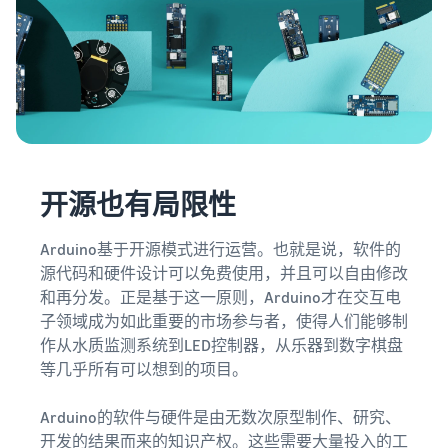
渠道
亚马逊商城销售
最高
787.5 万
咨询服务
日元的
什么是配送代理服
专职顾问帮助您发展业务
品牌销
务？
亚马逊
售额返
如何配送、退货以及服务客
还。
物流
查看所有计划
户
（FBA）
这是一项配
什么是代发货？
送代理服
开源也有局限性
说明使用外部配送的销售形
务，只需存
态
入您的商
Arduino基于开源模式进行运营。也就是说，软件的
品，亚马逊
优化库存管理
源代码和硬件设计可以免费使用，并且可以自由修改
即可处理从
亚马逊品
有效管理库存的 5 个要点
和再分发。正是基于这一原则，Arduino才在交互电
接受订单到
牌注册
包装、配送
子领域成为如此重要的市场参与者，使得人们能够制
（Brand
和退货处理
如何创立品牌？
作从水质监测系统到LED控制器，从乐器到数字棋盘
Registry）
的所有事
品牌创立步骤和案例介绍
等几乎所有可以想到的项目。
在Amazon Brand
宜，从而减
Registry中注册
少麻烦并提
品牌，即可使用
Arduino的软件与硬件是由无数次原型制作、研究、
高销售效
各种品牌建设工
开发的结果而来的知识产权。这些需要大量投入的工
率。