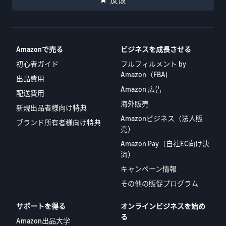
反馈
Amazonで売る
ビジネスを成長させる
初心者ガイド
フルフィルメント by
Amazon（FBA)
出品費用
Amazon 広告
配送費用
海外販売
新規出品者様向け特典
Amazonビジネス（法人販
ブランド所有者様向け特典
売）
Amazon Pay（自社EC向け決
済）
キャンペーン情報
その他の販促プログラム
サポートを得る
オンラインビジネスを始め
る
Amazon出品大学