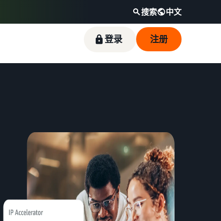
搜索
中文
登录
注册
新卖家入门大礼包
费用报价器
亚马逊物流（FBA）
亚马逊品牌注册（Brand
亚马逊上市博客
Registry）
利用这些权益，以优惠的价格开始使用新卖家指
只需输入要销售商品的详细信息和配送费用，即
这是一项配送代理服务，只需存入您的商品，亚
下面按主题分类汇总介绍亚马逊销售服务官方提
南。最高 787.5 万日元的品牌销售额返还。
可快速比较不同配送方式的成本。
马逊即可处理从接受订单到包装、配送和退货处
供的实用信息（博客文章）。
在Amazon Brand Registry中注册品牌，即可使用
理的所有事宜，从而减少麻烦并提高销售效率。
各种品牌建设工具和品牌保护权益。