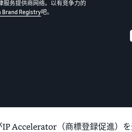
律服务提供商网络。以有竞争力的
 Brand Registry
吧。
亚马逊物流（FBA）
限时优惠
咨询服务
什么是配送代理服务？
代表您进行配送、退货和客户服务
利用限时优惠，提高销售额
专职顾问帮助您发展业务
如何配送、退货以及服务客户
查看其他计划
查看所有计划
什么是代发货？
说明使用外部配送的销售形态
优化库存管理
有效管理库存的 5 个要点
如何创立品牌？
品牌创立步骤和案例介绍
IP Accelerator（商標登録促進）を通