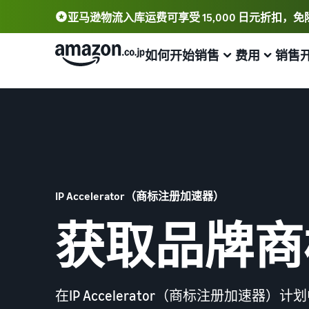
亚马逊物流入库运费可享受 15,000 日元折扣
如何开始销售
费用
销售
从账户注册到销售
计划和费用
精简业务
帮助您销售的工具
支持资料
注册卖家账户
销售计划和基本费用
亚马逊代理配送（亚马逊物流）
卖家平台（销售管理工具）
资料获取
查看销售计划和基本费用
代表您进行商品的存储、发货和退货
一款从销售、定价到订单管理进行商品管理和销售的工具
我们提供了一本指导手册来帮助您开始销售
登录亚马逊卖家平台
各类别的销售佣金
卖家自行配送
亚马逊卖家应用程序
亚马逊卖家大学
IP Accelerator（商标注册加速器）
查看各类别的销售佣金
根据配送距离和成本提供灵活支持
一款免费的亚马逊卖家应用程序，可让您在智能手机上销
一项可帮助您取得业务成功的免费学习计划
售和管理订单
获取品牌商
注册商品
亚马逊物流配送佣金
多渠道配送 (MFC)
销售案例
品牌建设工具
查看亚马逊物流配送佣金
来自我们的 EC 和其他商场的订单也通过亚马逊物流配送
介绍亚马逊卖家的成功案例
帮助保护和建设您的品牌
确定配送方式
费用示例
亚马逊物流库存管理
商品注册手册
在IP Accelerator（商标注册加速
查看各类别的费用示例
灵活运用工具以优化库存水平
逐步解释商品注册程序