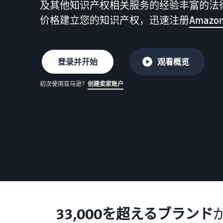
及其他知识产权相关服务的经验丰富的法
吸引客户
价格建立您的知识产权，迅速注册
Amazon
其他费用
亚马逊全球物流
查看所有支持材料
查看其他可选计划费用
为您提供中日海运服务
登录并开始
观看概览
回答问题来查找推荐页面
回答问题来查找推荐页面
常见问题（FAQ）
常见问题（FAQ）
初次使用亚马逊？
创建卖家账户
回答问题来查找推荐页面
回答问题来查找推荐页面
常见问题（FAQ）
常见问题（FAQ）
回答问题来查找推荐页面
常见问题（FAQ）
33,000を超えるブランド
が