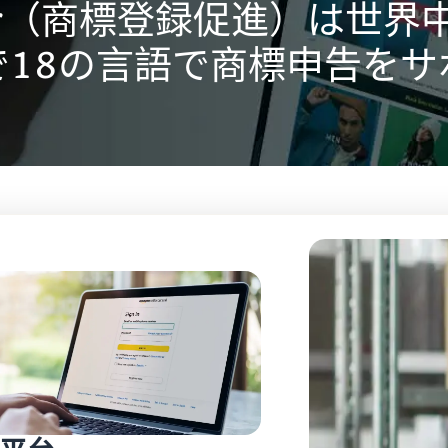
erator（商標登録促進）は世
で18の言語で商標申告をサ