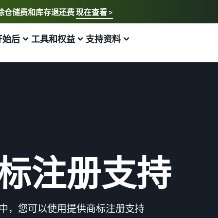
，免除仓储费和库存退还费
现在查看 >
请选择您要使用的语言
English - US
开始后
工具和权益
支持资料
如何在亚马逊销售，亚马逊物流
中文 - CN
新卖家指南
费用估算
促进销售
销售援助计划和权益
有关 EC 的有用信息
日本語 - JP
亚马逊卖家服务一览
不同配送方式的费用比较
品牌援助计划（亚马逊品牌注册）
品牌援助计划（亚马逊品牌注册）
什么是EC（电子商务）？
介绍从亚马逊的特点到销售的所有内容
比较亚马逊物流和自行配送的费用
使用品牌工具支持持续的销售增长
使用品牌工具支持持续的销售增长
解释 EC 的基础知识和结构
新卖家指南
亚马逊物流库存费用估算
向企业销售商品（亚马逊企业购）
新卖家入门大礼包
关于线上销售
如何在第一年将销售额提高约6倍
亚马逊物流库存存储和运费模拟
扩大面向企业买家的销售
最高返还 787.5 万日元
介绍线上销售的基本步骤
标注册支持
新卖家入门大礼包
海外销售（跨境EC）
亚马逊物流新选品优惠
如何开网店？
最高返还 787.5 万日元
向世界各地的亚马逊客户销售商品
为新的亚马逊物流卖家提供优惠和折扣
介绍创建网店的技巧和窍门
亚马逊品牌注册（Brand Registry）
亚马逊广告
JAPAN STORE 计划
什么是商城？
器）计划中，您可以使用提供商标注册支持
帮助保护和建设您的品牌
通过赞助广告提高知名度和购买量
支持日本品牌在海外的销售渠道
介绍商城的概念以及如何在亚马逊商城销售