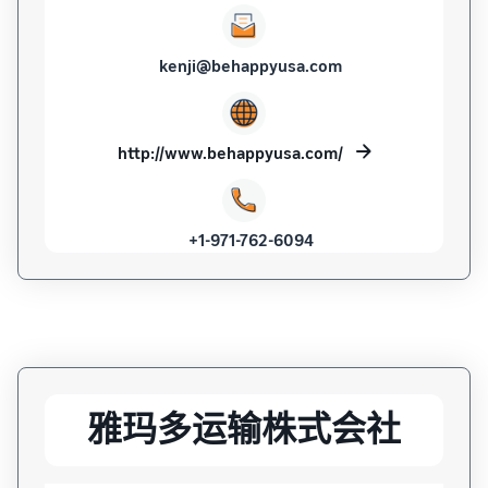
kenji@behappyusa.com
http://www.behappyusa.com/
+1-971-762-6094
雅玛多运输株式会社