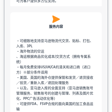
可为客户提供多方位支持。
服务内容
・可细致地支持亚马逊物流代交货、贴标、打包、
入库、3PL
・海外物流的空运
、海运根据商品优化成本/交货方式（拥有专属系
统）
・每月免费安排US/UK/CA的清关和进口商（进口
方）※部分条件适用
・美国、英国的海外仓提供保管和发货／退货接收
／验货／重新入库／退回处理服务
・以及，亚马逊入库的全面支持（亚马逊销售账号
管理服务、销售账号的创建与管理、列表及图片优
化、PPC广告活动优化等）
・可提供FDA、FSVP合规的面向美国的加工食品运
输