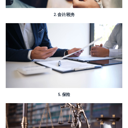
具和品牌保护权
益。
2. 会计/税务
亚马
逊上
市博
客
下面按
主题分
类汇总
介绍亚
马逊销
售服务
官方提
供的实
用信息
5. 保险
（博客
文
章）。