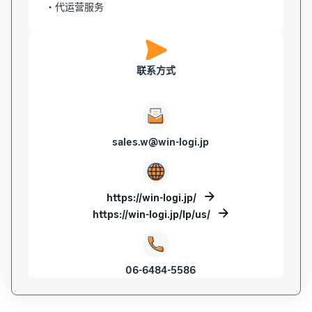
・代运营服务
联系方式
sales.w@win-logi.jp
https://win-logi.jp/
https://win-logi.jp/lp/us/
06-6484-5586