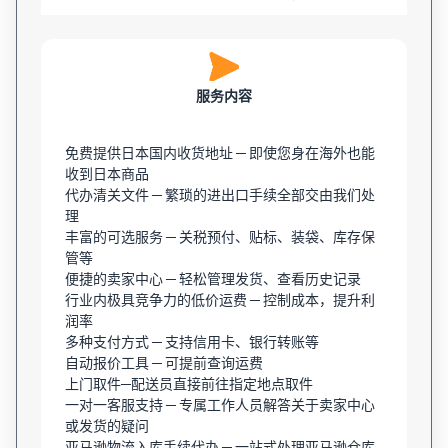
服务内容
免费提供日本国内收货地址 ─ 即使您身在海外也能
收到日本商品
代办清关文件 ─ 繁琐的进出口手续全部交由我们处
理
丰富的可选服务 ─ 关税预付、贴标、装袋、库存保
管等
便捷的卖家中心 ─ 轻松管理发货、查看历史记录
行业内极具竞争力的低价运费 ─ 控制成本，提升利
润率
多种支付方式 ─ 支持信用卡、银行转账等
自动报价工具 ─ 可提前查询运费
上门取件─配送员直接前往指定地点取件
一对一客服支持 ─ 专属工作人员解答关于卖家中心
或发货的疑问
亚马逊物流入库手续代办 ─ 一站式处理亚马逊仓库