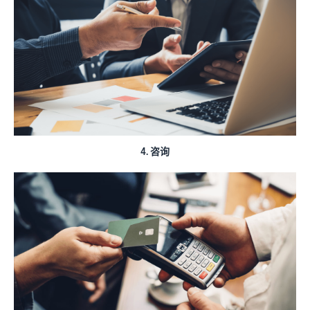
渠道
亚马逊商城销售
最高
787.5 万
咨询服务
日元的
什么是配送代理服
专职顾问帮助您发展业务
品牌销
务？
亚马逊
售额返
如何配送、退货以及服务客
还。
物流
查看所有计划
户
（FBA）
这是一项配
什么是代发货？
送代理服
说明使用外部配送的销售形
务，只需存
4. 咨询
态
入您的商
品，亚马逊
优化库存管理
即可处理从
亚马逊品
有效管理库存的 5 个要点
接受订单到
牌注册
包装、配送
（Brand
和退货处理
如何创立品牌？
Registry）
的所有事
品牌创立步骤和案例介绍
在Amazon Brand
宜，从而减
Registry中注册
少麻烦并提
品牌，即可使用
高销售效
各种品牌建设工
率。