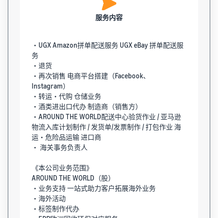
服务内容
・UGX Amazon拼单配送服务 UGX eBay 拼单配送服
务
・退货
・再次销售 电商平台搭建（Facebook、
Instagram）
・转运・代购 仓储业务
・酒类进出口代办 制造商（销售方）
・AROUND THE WORLD配送中心验货作业 / 亚马逊
物流入库计划制作 / 发货单/发票制作 / 打包作业 海
运・危险品运输 进口商
・ 海关事务负责人
《本公司业务范围》
AROUND THE WORLD（股）
・业务支持 一站式助力客户拓展海外业务
・海外活动
・标签制作代办