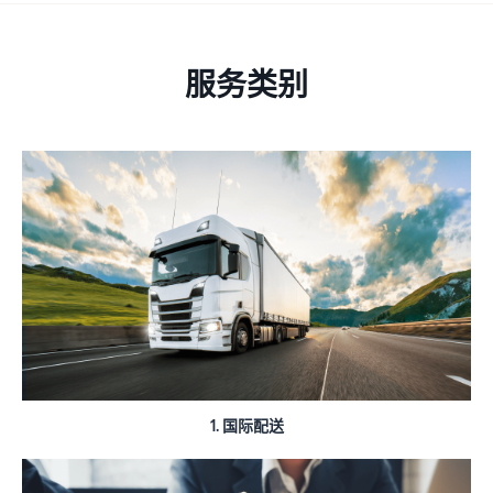
关
登
亚马逊物流（FBA）
和
费用
EC
录
代表您进行配送、退货和客
权
报价
的
向企业销售商品（亚
户服务
益
器
有
马逊企业购）
注
服务类别
册
用
只需输
扩大面向企业买家的销售
信
入要销
品牌援助计划（亚马
息
售商品
逊品牌注册）
海外销售（跨境EC）
的详细
使用品牌工具支持持续的销
向世界各地的亚马逊客户销
信息和
售增长
售商品
什么是EC（电子商
配送费
务）？
新卖
用，即
新卖家入门大礼包
解释 EC 的基础知识和结构
家入
亚马逊广告
可快速
最高返还 787.5 万日元
门大
通过赞助广告提高知名度和
比较不
礼包
购买量
关于线上销售
同配送
亚马逊物流新选品优
方式的
利用这
介绍线上销售的基本步骤
惠
成本。
些权
限时优惠
为新的亚马逊物流卖家提供
益，以
利用限时优惠，提高销售额
如何开网店？
优惠和折扣
优惠的
介绍创建网店的技巧和窍门
价格开
1. 国际配送
查看其他计划
始使用
JAPAN STORE 计划
什么是商城？
新卖家
支持日本品牌在海外的销售
介绍商城的概念以及如何在
指南。