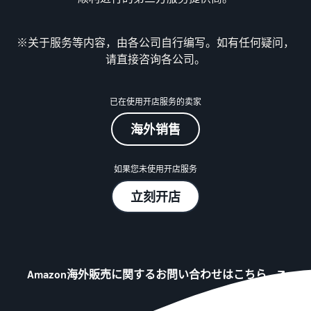
始
文
费
售
后
用
-
CN
※关于服务等内容，由各公司自行编写。如有任何疑问，
注册卖家账户
工
精
请直接咨询各公司。
销售计划和基本费用
日
具
简
查看销售计划和基本费用
和
业
本
登录亚马逊卖家平台
权
已在使用开店服务的卖家
务
各类别的销售佣金
語
益
查看各类别的销售佣金
-
海外销售
注册商品
亚马逊代理配送（亚
JP
支
马逊物流）
帮
亚马逊物流配送佣金
如果您未使用开店服务
持
代表您进行商品的存储、发
助
查看亚马逊物流配送佣金
确定配送方式
资
货和退货
您
立刻开店
料
销
费用示例
售
卖家自行配送
查看各类别的费用示例
吸引客户
的
根据配送距离和成本提供灵
支
工
活支持
持
其他费用
具
资
Amazon海外販売に関するお問い合わせはこちら
查看其他可选计划费用
多渠道配送 (MFC)
料
新
来自我们的 EC 和其他商场
卖
卖家平台（销售管理