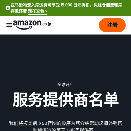
亚马逊物流入库运费可享受 15,000 日元折扣，免除仓储费和库
存退还费
现在查看 >
注册
如
何
开
始
销
售
全球开店
费
从
服务提供商名单
用
账
English
户
- US
注
销
计
册
售
划
我们将按类别以50音图的顺序为您介绍帮助您海外销售
到
中
开
和
销
顺利进行的第三方服务提供商。