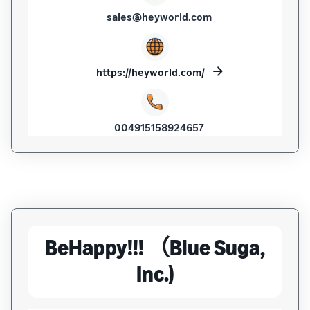
sales@heyworld.com
https://heyworld.com/
004915158924657
BeHappy!!! （Blue Suga,
Inc.)