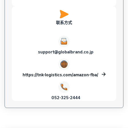
联系方式
support@globalbrand.co.jp
https://tnk-logistics.com/amazon-fba/
052-325-2444