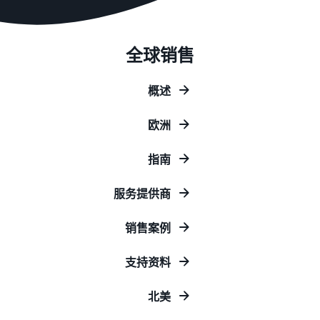
的订单也通过亚马逊物流配
工具）
家
费
资料获取
送
一款从销售、定价到订单管
指
用
我们提供了一本指导手册来
理进行商品管理和销售的工
南
估
帮助您开始销售
全球销售
具
亚马逊物流库存管理
算
灵活运用工具以优化库存水
亚马逊卖家服务一览
亚马逊卖家大学
平
亚马逊卖家应用程序
概述
介绍从亚马逊的特点到销售
一项可帮助您取得业务成功
不同配送方式的费用
一款免费的亚马逊卖家应用
的所有内容
比较
的免费学习计划
程序，可让您在智能手机上
亚马逊全球物流
欧洲
比较亚马逊物流和自行配送
销售和管理订单
为您提供中日海运服务
的费用
新卖家指南
销售案例
指南
如何在第一年将销售额提高
介绍亚马逊卖家的成功案例
品牌建设工具
约6倍
亚马逊物流库存费用
帮助保护和建设您的品牌
促
服务提供商
估算
商品注册手册
进
亚马逊物流库存存储和运费
新卖家入门大礼包
逐步解释商品注册程序
销
模拟
销售案例
最高返还 787.5 万日元
售
销
售
查看所有支持材料
支持资料
亚马逊品牌注册
援
品牌援助计划（亚马
（Brand Registry）
中
助
逊品牌注册）
文
帮助保护和建设您的品牌
北美
计
有
使用品牌工具支持持续的销
划
售增长