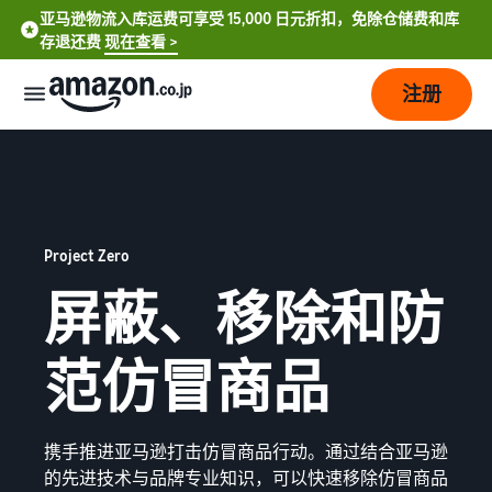
亚马逊物流入库运费可享受 15,000 日元折扣，免除仓储费和库
存退还费
现在查看 >
注册
如
何
开
始
销
Project Zero
售
屏蔽、移除和防
费
从
范仿冒商品
用
账
English
户
- US
注
销
计
册
售
携手推进亚马逊打击仿冒商品行动。通过结合亚马逊
划
到
中
开
和
的先进技术与品牌专业知识，可以快速移除仿冒商品
销