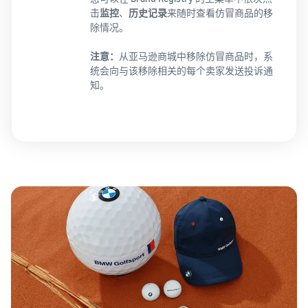
击
监控
、
历史记录
来随时查看仿冒商品的移
除情况。
注意：
从亚马逊商城中移除仿冒商品时，系
统会向与该移除相关的每个卖家发送投诉通
知。