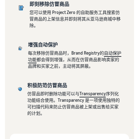
关
登
亚马逊物流（FBA）
和
即刻移除仿冒商品
费用
EC
录
代表您进行配送、退货和客
权
报价
您可以使用 Project Zero 的自助服务工具搜索仿
的
向企业销售商品（亚
户服务
益
冒商品的上架信息并即刻将其从亚马逊商城中移
器
有
马逊企业购）
注
除。
册
用
只需输
扩大面向企业买家的销售
信
入要销
品牌援助计划（亚马
息
售商品
逊品牌注册）
海外销售（跨境EC）
增强自动保护
的详细
使用品牌工具支持持续的销
向世界各地的亚马逊客户销
每次移除仿冒商品时，Brand Registry的
自动保护
信息和
售增长
售商品
什么是EC（电子商
功能
都会得到增强，从而在仿冒商品影响卖家的
配送费
务）？
新卖
品牌和买家之前，主动将其屏蔽。
用，即
新卖家入门大礼包
解释 EC 的基础知识和结构
家入
亚马逊广告
可快速
最高返还 787.5 万日元
门大
通过赞助广告提高知名度和
比较不
礼包
积极防范仿冒商品
购买量
关于线上销售
同配送
亚马逊物流新选品优
方式的
利用这
介绍线上销售的基本步骤
仿冒品即时删除功能可以与
Transparency
序列化
惠
成本。
些权
功能结合使用。Transparency 是一项使用独特的
限时优惠
为新的亚马逊物流卖家提供
益，以
可扫描代码来防止仿冒商品被上架或出售给买家
利用限时优惠，提高销售额
如何开网店？
优惠和折扣
优惠的
的计划。
介绍创建网店的技巧和窍门
价格开
查看其他计划
始使用
JAPAN STORE 计划
什么是商城？
新卖家
支持日本品牌在海外的销售
介绍商城的概念以及如何在
指南。