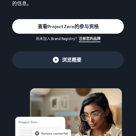
始
文
费
的信息。
售
后
用
-
CN
注册卖家账户
工
精
销售计划和基本费用
查看Project Zero的参与资格
日
具
简
查看销售计划和基本费用
和
业
尚未加入 Brand Registry？
注册您的品牌
本
登录亚马逊卖家平台
权
务
各类别的销售佣金
語
益
查看各类别的销售佣金
-
浏览概要
注册商品
亚马逊代理配送（亚
JP
支
马逊物流）
帮
亚马逊物流配送佣金
持
代表您进行商品的存储、发
助
查看亚马逊物流配送佣金
确定配送方式
资
货和退货
您
料
销
费用示例
售
卖家自行配送
查看各类别的费用示例
吸引客户
的
根据配送距离和成本提供灵
支
工
活支持
持
其他费用
具
资
查看其他可选计划费用
多渠道配送 (MFC)
料
新
来自我们的 EC 和其他商场
卖
卖家平台（销售管理