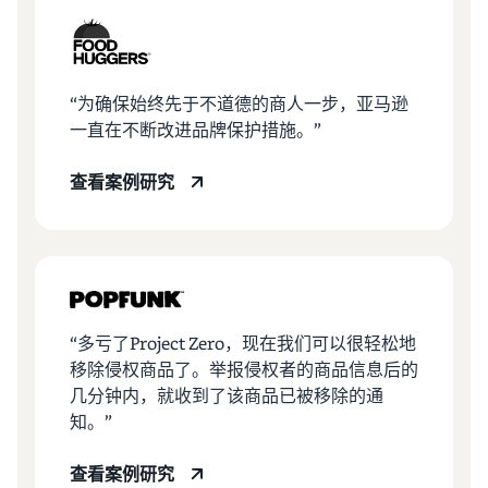
渠道
亚马逊商城销售
最高
787.5 万
咨询服务
日元的
什么是配送代理服
专职顾问帮助您发展业务
品牌销
务？
“为确保始终先于不道德的商人一步，亚马逊
亚马逊
售额返
如何配送、退货以及服务客
一直在不断改进品牌保护措施。”
还。
物流
查看所有计划
户
（FBA）
查看案例研究
这是一项配
什么是代发货？
送代理服
说明使用外部配送的销售形
务，只需存
态
入您的商
品，亚马逊
优化库存管理
即可处理从
亚马逊品
有效管理库存的 5 个要点
接受订单到
牌注册
“多亏了Project Zero，现在我们可以很轻松地
包装、配送
（Brand
移除侵权商品了。举报侵权者的商品信息后的
和退货处理
如何创立品牌？
Registry）
几分钟内，就收到了该商品已被移除的通
的所有事
品牌创立步骤和案例介绍
在Amazon Brand
宜，从而减
知。”
Registry中注册
少麻烦并提
品牌，即可使用
高销售效
各种品牌建设工
查看案例研究
率。