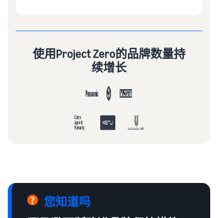
具和品牌保护权
益。
亚马
逊上
使用Project Zero的品牌数量持
市博
续增长
客
下面按
主题分
类汇总
介绍亚
马逊销
售服务
官方提
供的实
用信息
（博客
文
章）。
您知道吗