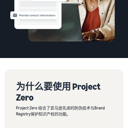
的订单也通过亚马逊物流配
工具）
家
费
资料获取
送
一款从销售、定价到订单管
指
用
我们提供了一本指导手册来
理进行商品管理和销售的工
南
估
帮助您开始销售
具
亚马逊物流库存管理
算
灵活运用工具以优化库存水
亚马逊卖家服务一览
亚马逊卖家大学
平
亚马逊卖家应用程序
介绍从亚马逊的特点到销售
一项可帮助您取得业务成功
不同配送方式的费用
一款免费的亚马逊卖家应用
的所有内容
比较
的免费学习计划
程序，可让您在智能手机上
亚马逊全球物流
比较亚马逊物流和自行配送
销售和管理订单
为您提供中日海运服务
的费用
新卖家指南
销售案例
如何在第一年将销售额提高
介绍亚马逊卖家的成功案例
品牌建设工具
约6倍
亚马逊物流库存费用
帮助保护和建设您的品牌
促
估算
商品注册手册
进
为什么要使用 Project
亚马逊物流库存存储和运费
新卖家入门大礼包
逐步解释商品注册程序
销
模拟
最高返还 787.5 万日元
售
销
Zero
售
查看所有支持材料
亚马逊品牌注册
援
Project Zero 结合了亚马逊先进的防伪技术与Brand
品牌援助计划（亚马
（Brand Registry）
中
助
Registry保护知识产权的功能。
逊品牌注册）
文
帮助保护和建设您的品牌
计
有
使用品牌工具支持持续的销
划
售增长