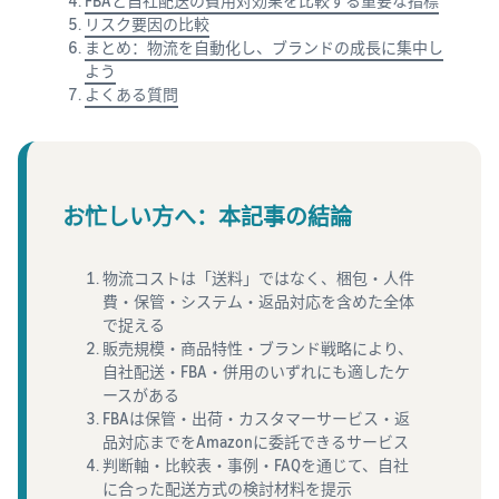
FBAと自社配送の費用対効果を比較する重要な指標
渠道
亚马逊商城销售
最高
リスク要因の比較
787.5 万
まとめ：物流を自動化し、ブランドの成長に集中し
咨询服务
日元的
よう
什么是配送代理服
专职顾问帮助您发展业务
品牌销
务？
よくある質問
亚马逊
售额返
如何配送、退货以及服务客
还。
物流
查看所有计划
户
（FBA）
这是一项配
什么是代发货？
お忙しい方へ：本記事の結論
送代理服
说明使用外部配送的销售形
务，只需存
态
入您的商
物流コストは「送料」ではなく、梱包・人件
品，亚马逊
优化库存管理
費・保管・システム・返品対応を含めた全体
即可处理从
亚马逊品
で捉える
有效管理库存的 5 个要点
接受订单到
牌注册
販売規模・商品特性・ブランド戦略により、
包装、配送
（Brand
自社配送・FBA・併用のいずれにも適したケ
和退货处理
如何创立品牌？
Registry）
ースがある
的所有事
品牌创立步骤和案例介绍
在Amazon Brand
FBAは保管・出荷・カスタマーサービス・返
宜，从而减
Registry中注册
品対応までをAmazonに委託できるサービス
少麻烦并提
品牌，即可使用
判断軸・比較表・事例・FAQを通じて、自社
高销售效
各种品牌建设工
に合った配送方式の検討材料を提示
率。