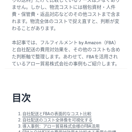
关
りの送料」だけで比較しているケースは少なくあり
登
亚马逊物流（FBA）
和
费用
EC
录
ません。しかし、物流コストには梱包資材・人件
代表您进行配送、退货和客
权
报价
的
費・保管費・返品対応などのその他コストまで含ま
向企业销售商品（亚
户服务
益
器
有
马逊企业购）
注
れます。物流全体のコストで捉え直すと、判断が変
册
用
只需输
扩大面向企业买家的销售
わることがあります。
信
入要销
品牌援助计划（亚马
息
售商品
逊品牌注册）
海外销售（跨境EC）
本記事では、フルフィルメント by Amazon（FBA）
的详细
使用品牌工具支持持续的销
向世界各地的亚马逊客户销
と自社配送の費用対効果を、その他のコストも含め
信息和
售增长
售商品
什么是EC（电子商
た判断軸で整理します。あわせて、FBAを活用され
配送费
务）？
新卖
用，即
ているアロー貿易株式会社の事例もご紹介します。
新卖家入门大礼包
解释 EC 的基础知识和结构
家入
亚马逊广告
可快速
最高返还 787.5 万日元
门大
通过赞助广告提高知名度和
比较不
礼包
购买量
关于线上销售
同配送
亚马逊物流新选品优
方式的
利用这
介绍线上销售的基本步骤
惠
成本。
些权
目次
限时优惠
为新的亚马逊物流卖家提供
益，以
利用限时优惠，提高销售额
如何开网店？
优惠和折扣
优惠的
介绍创建网店的技巧和窍门
价格开
自社配送とFBAの表面的なコスト比較
查看其他计划
始使用
自社配送のコスト全体像を可視化する
JAPAN STORE 计划
什么是商城？
新卖家
導入事例：アロー貿易株式会様のFBA活用
支持日本品牌在海外的销售
介绍商城的概念以及如何在
指南。