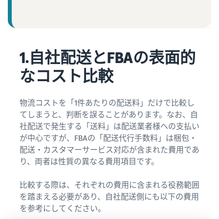
具和品牌保护权
益。
亚马
逊上
1.自社配送とFBAの表面的
市博
客
なコスト比較
下面按
主题分
类汇总
物流コストを「1件あたりの配送料」だけで比較し
介绍亚
てしまうと、判断を誤ることがあります。なお、自
马逊销
社配送で発生する「送料」は配送業者様への支払い
售服务
が中心ですが、FBAの「配送代行手数料」は梱包・
官方提
配送・カスタマーサービス対応が含まれた費用であ
供的实
用信息
り、両者は性質の異なる費用項目です。
（博客
文
比較する際は、それぞれの費用に含まれる役務範囲
章）。
を踏まえる必要があり、自社配送側にも以下の費用
を参考にしてください。