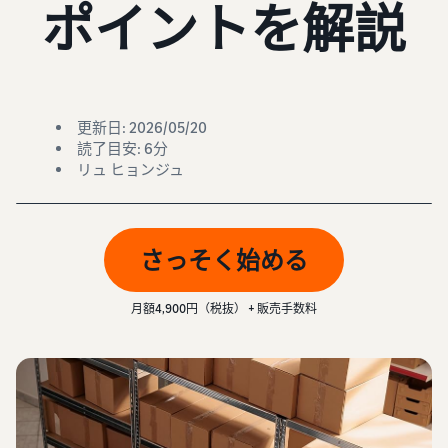
始
文
ポイントを解説
费
售
后
用
-
CN
注册卖家账户
工
精
销售计划和基本费用
日
具
简
查看销售计划和基本费用
和
更新日: 2026/05/20
业
本
登录亚马逊卖家平台
权
読了目安: 6分
务
各类别的销售佣金
語
リュ ヒョンジュ
益
查看各类别的销售佣金
-
注册商品
亚马逊代理配送（亚
JP
支
马逊物流）
帮
亚马逊物流配送佣金
持
代表您进行商品的存储、发
助
查看亚马逊物流配送佣金
さっそく始める
确定配送方式
资
货和退货
您
料
销
费用示例
月額4,900円（税抜） + 販売手数料
售
卖家自行配送
查看各类别的费用示例
吸引客户
的
根据配送距离和成本提供灵
支
工
活支持
持
其他费用
具
资
查看其他可选计划费用
多渠道配送 (MFC)
料
新
来自我们的 EC 和其他商场
卖
卖家平台（销售管理