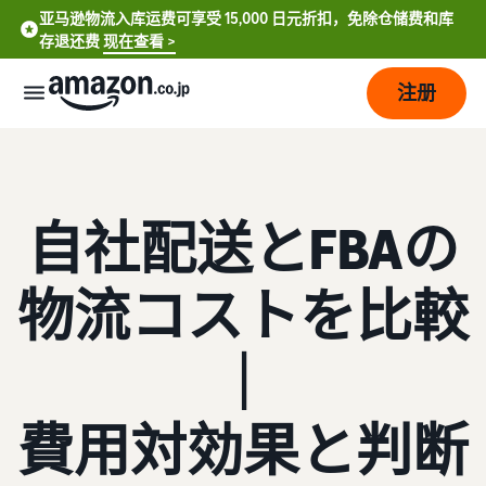
亚马逊物流入库运费可享受 15,000 日元折扣，免除仓储费和库
存退还费
现在查看 >
注册
如
何
开
自社配送とFBAの
始
销
售
物流コストを比較
费
从
｜
用
账
English
户
- US
注
销
计
費用対効果と判断
册
售
划
到
中
开
和
销