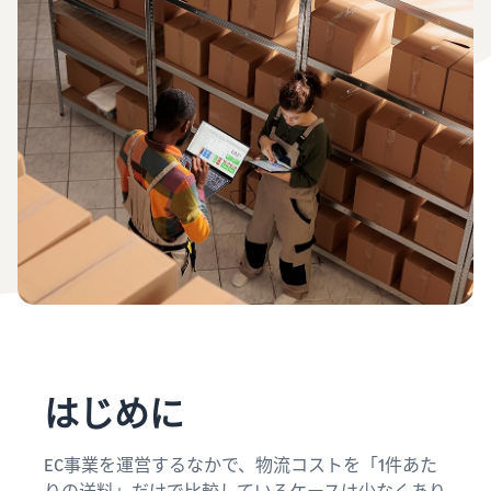
的订单也通过亚马逊物流配
工具）
家
费
资料获取
送
一款从销售、定价到订单管
指
用
我们提供了一本指导手册来
理进行商品管理和销售的工
南
估
帮助您开始销售
具
亚马逊物流库存管理
算
灵活运用工具以优化库存水
亚马逊卖家服务一览
亚马逊卖家大学
平
亚马逊卖家应用程序
介绍从亚马逊的特点到销售
一项可帮助您取得业务成功
不同配送方式的费用
一款免费的亚马逊卖家应用
的所有内容
比较
的免费学习计划
程序，可让您在智能手机上
亚马逊全球物流
比较亚马逊物流和自行配送
销售和管理订单
为您提供中日海运服务
的费用
新卖家指南
销售案例
如何在第一年将销售额提高
介绍亚马逊卖家的成功案例
品牌建设工具
约6倍
亚马逊物流库存费用
帮助保护和建设您的品牌
促
估算
商品注册手册
进
亚马逊物流库存存储和运费
新卖家入门大礼包
逐步解释商品注册程序
销
模拟
最高返还 787.5 万日元
售
销
售
查看所有支持材料
はじめに
亚马逊品牌注册
援
品牌援助计划（亚马
（Brand Registry）
中
助
逊品牌注册）
文
帮助保护和建设您的品牌
计
EC事業を運営するなかで、物流コストを「1件あた
有
使用品牌工具支持持续的销
划
售增长