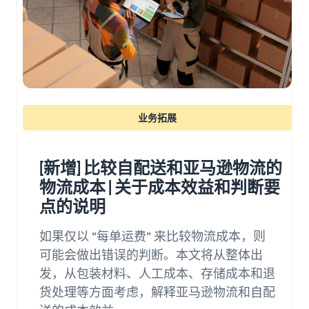
渠道
亚马逊商城销售
最高
787.5 万
咨询服务
日元的
什么是配送代理服
专职顾问帮助您发展业务
品牌销
务？
亚马逊
售额返
如何配送、退货以及服务客
还。
物流
查看所有计划
户
（FBA）
业务拓展
这是一项配
什么是代发货？
送代理服
说明使用外部配送的销售形
务，只需存
态
入您的商
[新增] 比较自配送和亚马逊物流的
品，亚马逊
物流成本 | 关于成本效益和判断要
优化库存管理
即可处理从
亚马逊品
有效管理库存的 5 个要点
点的说明
接受订单到
牌注册
包装、配送
（Brand
如果仅以 “每单运费” 来比较物流成本，则
和退货处理
如何创立品牌？
Registry）
的所有事
品牌创立步骤和案例介绍
可能会做出错误的判断。本文将从整体出
在Amazon Brand
宜，从而减
Registry中注册
发，从包装材料、人工成本、存储成本和退
少麻烦并提
品牌，即可使用
货处理等方面考虑，解释亚马逊物流和自配
高销售效
各种品牌建设工
率。