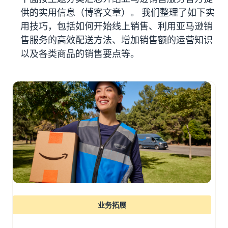
始
文
费
售
供的实用信息（博客文章）。 我们整理了如下实
后
用
-
用技巧，包括如何开始线上销售、利用亚马逊销
CN
注册卖家账户
售服务的高效配送方法、增加销售额的运营知识
工
精
销售计划和基本费用
日
以及各类商品的销售要点等。
具
简
查看销售计划和基本费用
和
业
本
登录亚马逊卖家平台
权
务
各类别的销售佣金
語
益
查看各类别的销售佣金
-
注册商品
亚马逊代理配送（亚
JP
支
马逊物流）
帮
亚马逊物流配送佣金
持
代表您进行商品的存储、发
助
查看亚马逊物流配送佣金
确定配送方式
资
货和退货
您
料
销
费用示例
售
卖家自行配送
查看各类别的费用示例
吸引客户
的
根据配送距离和成本提供灵
支
工
活支持
持
其他费用
具
资
查看其他可选计划费用
业务拓展
多渠道配送 (MFC)
料
新
来自我们的 EC 和其他商场
卖
卖家平台（销售管理