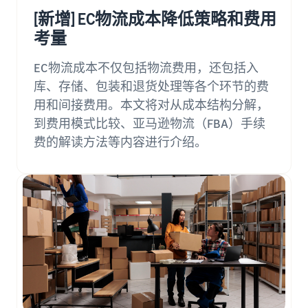
的订单也通过亚马逊物流配
工具）
家
费
资料获取
[新增] EC物流成本降低策略和费用
送
一款从销售、定价到订单管
指
用
我们提供了一本指导手册来
考量
理进行商品管理和销售的工
南
估
帮助您开始销售
具
亚马逊物流库存管理
算
EC物流成本不仅包括物流费用，还包括入
灵活运用工具以优化库存水
亚马逊卖家服务一览
亚马逊卖家大学
平
亚马逊卖家应用程序
库、存储、包装和退货处理等各个环节的费
介绍从亚马逊的特点到销售
一项可帮助您取得业务成功
不同配送方式的费用
一款免费的亚马逊卖家应用
用和间接费用。本文将对从成本结构分解，
的所有内容
比较
的免费学习计划
程序，可让您在智能手机上
亚马逊全球物流
到费用模式比较、亚马逊物流（FBA）手续
比较亚马逊物流和自行配送
销售和管理订单
为您提供中日海运服务
的费用
新卖家指南
费的解读方法等内容进行介绍。
销售案例
如何在第一年将销售额提高
介绍亚马逊卖家的成功案例
品牌建设工具
约6倍
亚马逊物流库存费用
帮助保护和建设您的品牌
促
估算
商品注册手册
进
亚马逊物流库存存储和运费
新卖家入门大礼包
逐步解释商品注册程序
销
模拟
最高返还 787.5 万日元
售
销
售
查看所有支持材料
亚马逊品牌注册
援
品牌援助计划（亚马
（Brand Registry）
中
助
逊品牌注册）
文
帮助保护和建设您的品牌
计
有
使用品牌工具支持持续的销
划
售增长