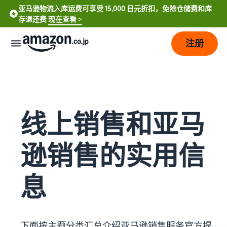
亚马逊物流入库运费可享受 15,000 日元折扣，免除仓储费和库
存退还费
现在查看 >
注册
如
何
开
始
线上销售和亚马
销
售
逊销售的实用信
费
从
用
账
息
English
户
- US
注
销
计
册
售
划
到
中
开
和
下面按主题分类汇总介绍亚马逊销售服务官方提
销