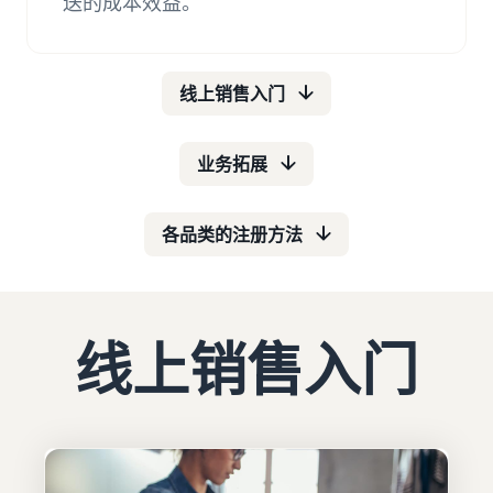
送的成本效益。
具和品牌保护权
益。
亚马
线上销售入门
逊上
市博
客
业务拓展
下面按
主题分
类汇总
各品类的注册方法
介绍亚
马逊销
售服务
官方提
供的实
线上销售入门
用信息
（博客
文
章）。