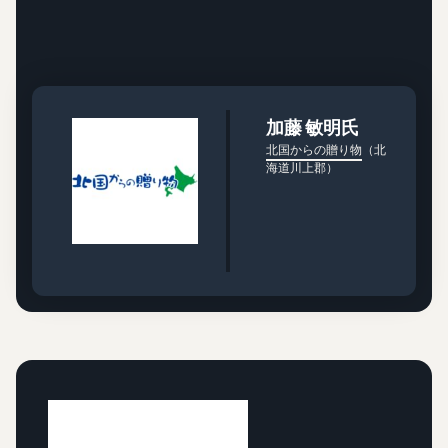
加藤 敏明氏
北国からの贈り物
（北
海道川上郡）