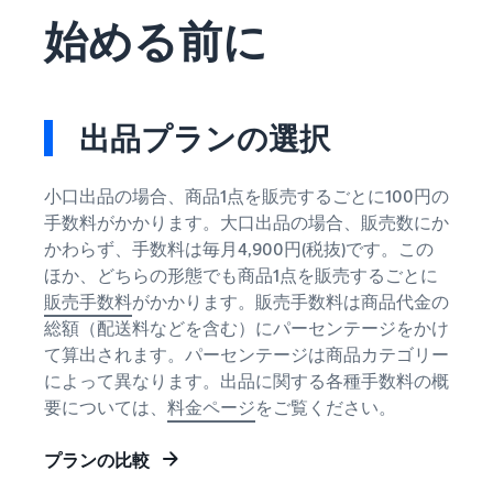
で紹介
すべてのサポート資
ム・
FBA在庫の費用見積
ブランド支援プログ
始める前に
ロ
料を見る
もり
特典
ラム（Amazonブラン
グ
スタートダッシュ成
ド登録）
イ
FBA在庫の保管・出荷費用
功パック
ン
シミュレーション
ブランドツールで継続的な
ブランド支援プログ
最初の１年間で約6倍の売
売上アップを支援
EC
ラム (Amazonブラン
上を目指す方法
登
出品プランの選択
に
ド登録)
録
関
法人向けに販売をす
ブランドツールで継続的な
新規出品者向け特典
す
る (Amazonビジネス)
売上アップを支援
小口出品の場合、商品1点を販売するごとに100円の
最大787.5万円還元
る
ビジネス購買者向けに販売
手数料がかかります。大口出品の場合、販売数にか
お
を拡大
新規出品者向け特典
かわらず、手数料は毎月4,900円(税抜)です。この
料金
役
Amazonブランド登録
最大787.5万円分の還元
ほか、どちらの形態でも商品1点を販売するごとに
シミ
(Brand Registry)
立
海外販売 (越境EC)
ュレ
販売手数料
がかかります。販売手数料は商品代金の
ち
ブランド保護と構築をサポ
世界中のAmazonカスタマ
FBA新商品特典
ータ
総額（配送料などを含む）にパーセンテージをかけ
ート
情
ーに販売
FBA新規出品で特典・割引
ー
報
て算出されます。パーセンテージは商品カテゴリー
を提供
販売す
によって異なります。出品に関する各種手数料の概
フルフィルメント by
Amazon 広告
る商品
Amazon(FBA)
要については、
料金ページ
をご覧ください。
スポンサー広告で認知度と
EC（eコマース）と
の詳細
JAPAN STORE プログ
配送・返品・カスタマーサ
は？
購入を促進
ラム
と配送
ービスを代行
プランの比較
ECの基礎知識と仕組みを解
費用を
日本発ブランドの海外販路
説
タイムセール
入力す
を支援