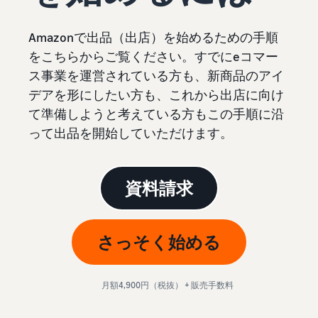
始
English
と
か
後
費
- US
ら
Amazonで出品（出店）を始めるための手順
用
販
中
をこちらからご覧ください。すでにeコマー
ツー
業
売
文
ル・
ス事業を運営されている方も、新商品のアイ
務
ま
出品プランと基本手
特典
数料
-
効
で
デアを形にしたい方も、これから出店に向け
出品プランと基本手数料を
CN
率
て準備しようと考えている方もこの手順に沿
確認
化
サ
出
出品用アカウントを
って出品を開始していただけます。
日
ポ
登録する
品
カテゴリーごとの販
本
ー
に
Amazonによる配送代
売手数料
ト
行 (FBA)
語
役
セラーセントラルに
資料請求
カテゴリーごとの販売手数
資
商品の保管・発送・返品対
立
ログインする
-
料を確認
料
応を代行
つ
JP
ツ
商品を登録する
FBA配送代行手数料
さっそく始める
ー
出品者様による自社
サ
FBA配送代行手数料を確認
配送
ル
ポ
配送距離やコストに応じて
配送方法を決める
ー
費用の例
柔軟に対応
月額4,900円（税抜） + 販売手数料
ト
セラーセントラル (販
各カテゴリごとの費用の例
売管理ツール)
資
を確認