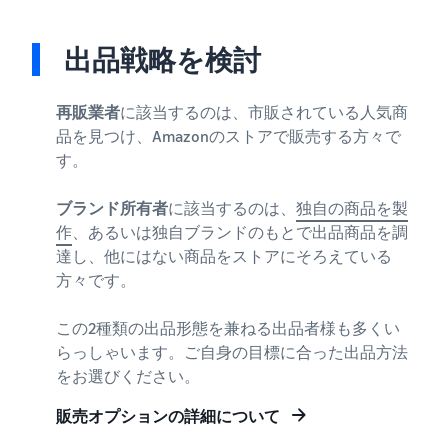
できる配送代行サ
う。ブ
ンドを登録する
ービスです。
ランド
と、さまざまな
ドロップシッピング
売上の
出品戦略を検討
とは？
ブランド構築ツ
最大
ールと保護の特
外部配送を活用した販売形
787.5万
典を利用できま
態の説明
再販業者
に該当するのは、市販されている人気商
円分の
す。
品を見つけ、Amazonのストアで販売する方々で
還元し
在庫管理の最適化
ます。
す。
在庫を効率よく管理する5
つのポイント
ブランド所有者
に該当するのは、
独自の商品を製
作
、あるいは独自ブランドのもとで出品商品を調
ブランド立ち上げ方
達し、他にはない商品をストアにそろえている
法は？
方々です。
ブランドの立ち上げステッ
プと事例紹介
この2種類の出品形態を兼ねる出品者様も多くい
らっしゃいます。ご自身の目標に合った出品方法
をお選びください。
販売オプションの詳細について