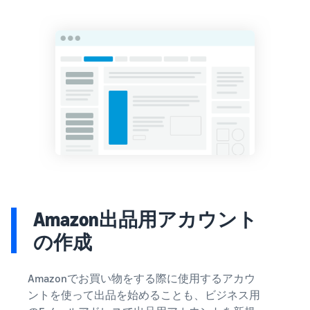
Amazon
出品ブ
ログ
Amazon出
品サービス
公式が提供
するネット
販売・
Amazon出
品お役立ち
情報（ブロ
グ記事）を
テーマ別に
一覧でご紹
Amazon出品用アカウント
介します。
の作成
Amazonでお買い物をする際に使用するアカウ
ントを使って出品を始めることも、ビジネス用