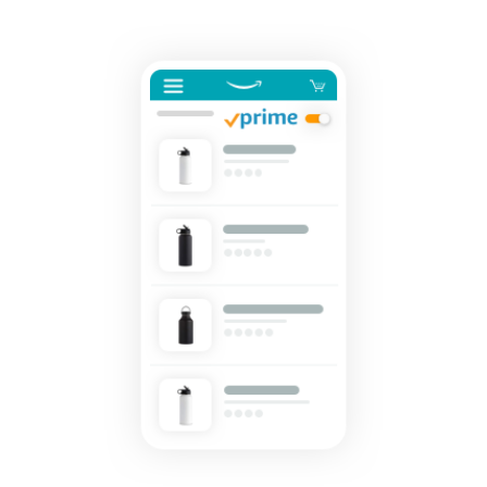
タイムセールを活用した販
るだけ
ネット販売について
売強化
で、さ
コンサルティングサ
まざま
ネット販売の基本ステップ
ービス
な配送
を紹介
その他プログラムを
専任コンサルタントがビジ
方法の
見る
ネス拡大をサポート
新規
コスト
ネットショップ開業
出品
をすぐ
の始め方は？
者向
すべてのプログラム
に比較
ネットショップを構築のヒ
け特
を見る
できま
ントとコツを紹介
典
す。
スター
マーケットプレイス
トダッ
フルフィル
とは？
シュ成
メント by
マーケットプレイスの概念
功パッ
Amazon(FBA)
からAmazonマーケットプ
クをお
レイスの販売方法紹介
商品を預けるだけ
得に始
Amazonブ
で、Amazonが注文
めるた
ランド登
受付から梱包・配
めに、
配送代行サービスと
録（Brand
送・返品対応まで
特典を
は？
Registry）
行い、手間を減ら
活用し
配送・返品・カスタマー対
Amazon Brand
して効率的に販売
ましょ
応を外注する方法
Registryにブラ