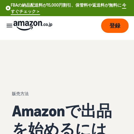
FBAの納品配送料が15,000円割引、保管料や返送料が無料に
今
すぐチェック＞
登録
販
売
の
始
め
方
費
ア
販売方法
用
カ
Amazonで出品
ウ
ン
販
プ
ト
売
を始めるには
ラ
登
開
ン
録