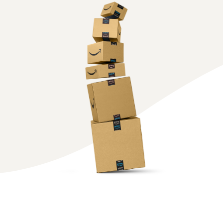
お客様を集める
マルチチャネルサー
出品、価格設定、注文管理
料
ビス (MFC)
まで商品管理や販売を行う
自社ECや他モールの注文も
その他の費用
ツール
資料請求
FBAで出荷
その他のオプションプログ
新
出品開始に役立つガイドブ
ラム費用を確認
Amazon出品アプリ
ックを提供
規
FBA在庫管理
スマホで出品・注文管理が
出
ツールを活用し、在庫量を
可能な無料Amazonセラー
品
Amazon出品大学
適正化
費
アプリ
者
ビジネスの成功をサポート
用
様
する無料の学習プログラム
の
Amazon直営の越境物
ブランド構築ツール
向
流
見
ブランド保護と構築をサポ
け
積
中国-日本間海上輸送サービ
販売事例
ート
の
ス
も
Amazon出品者様の成功事
ガ
り
例を紹介
イ
販売
ド
販
商品登録のマニュア
配送方法別の費用比
支援
ル
売
較
プ
促
商品登録手順をステップご
Amazon出品サービス
FBAと自社配送の費用を比
日
ロ
概要
とに解説
進
本
較
グ
語
Amazonの特徴から販売ま
ラ