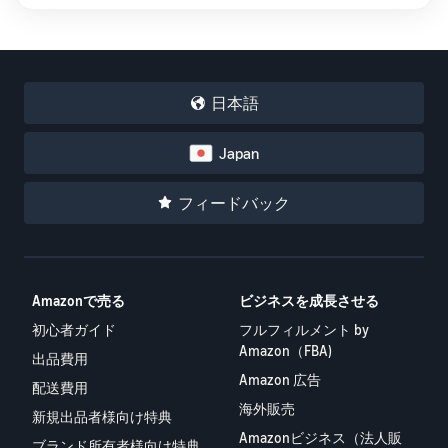
始
English
と
か
後
費
- US
ら
用
販
中
ツー
業
売
文
日本語
ル・
務
ま
出品プランと基本手
特典
数料
-
効
で
出品プランと基本手数料を
CN
率
Japan
確認
化
サ
出
出品用アカウントを
日
フィードバック
ポ
登録する
品
カテゴリーごとの販
本
ー
に
Amazonによる配送代
売手数料
ト
行 (FBA)
語
役
セラーセントラルに
カテゴリーごとの販売手数
資
商品の保管・発送・返品対
立
ログインする
-
料を確認
料
応を代行
つ
JP
Amazonで売る
ビジネスを成長させる
ツ
商品を登録する
初心者ガイド
フルフィルメント by
FBA配送代行手数料
ー
出品者様による自社
サ
Amazon（FBA)
FBA配送代行手数料を確認
配送
ル
出品費用
ポ
Amazon 広告
配送距離やコストに応じて
配送方法を決める
配送費用
ー
費用の例
柔軟に対応
海外販売
ト
セラーセントラル (販
新規出品者様向け特典
各カテゴリごとの費用の例
売管理ツール)
資
Amazonビジネス（法人販
ブランド所有者様向け特典
を確認