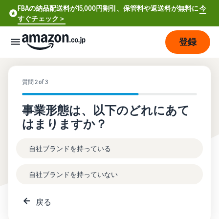
FBAの納品配送料が15,000円割引、保管料や返送料が無料に
今
すぐチェック＞
登録
販
売
質問 2 of 3
の
始
事業形態は、以下のどれにあて
め
はまりますか？
方
自社ブランドを持っている
費
ア
用
カ
ウ
自社ブランドを持っていない
ン
販
プ
ト
売
ラ
戻る
登
開
ン
録