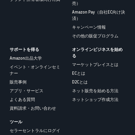
お客様を集める
マルチチャネルサー
出品、価格設定、注文管理
料
売）
ビス (MFC)
まで商品管理や販売を行う
Amazon Pay（自社EC向け決
自社ECや他モールの注文も
その他の費用
ツール
済）
資料請求
FBAで出荷
その他のオプションプログ
新
出品開始に役立つガイドブ
キャンペーン情報
ラム費用を確認
Amazon出品アプリ
ックを提供
規
FBA在庫管理
その他の販促プログラム
スマホで出品・注文管理が
出
ツールを活用し、在庫量を
可能な無料Amazonセラー
品
Amazon出品大学
適正化
費
サポートを得る
オンラインビジネスを始め
アプリ
者
ビジネスの成功をサポート
用
る
Amazon出品大学
様
する無料の学習プログラム
の
Amazon直営の越境物
ブランド構築ツール
マーケットプレイスとは
向
イベント・オンラインセミ
流
見
ブランド保護と構築をサポ
け
ナー
ECとは
積
中国-日本間海上輸送サービ
販売事例
ート
の
ス
も
販売事例
D2Cとは
Amazon出品者様の成功事
ガ
り
例を紹介
アプリ・サービス
ネット販売を始める方法
イ
販売
よくある質問
ネットショップ作成方法
ド
販
商品登録のマニュア
配送方法別の費用比
支援
資料請求・お問い合わせ
ル
売
較
プ
促
商品登録手順をステップご
Amazon出品サービス
FBAと自社配送の費用を比
日
ロ
ツール
概要
とに解説
進
本
較
グ
語
Amazonの特徴から販売ま
セラーセントラルにログイ
ラ