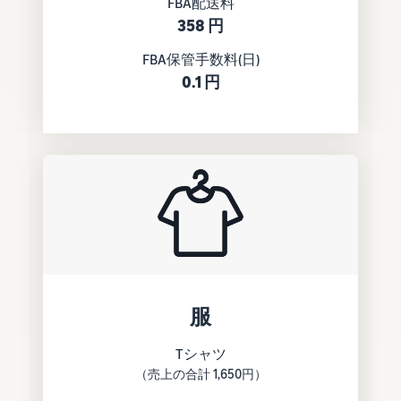
FBA配送料
Amazon
358 円
出品ブ
ログ
FBA保管手数料(日)
Amazon出
0.1 円
品サービス
公式が提供
するネット
販売・
Amazon出
品お役立ち
情報（ブロ
グ記事）を
テーマ別に
一覧でご紹
介します。
服
Tシャツ
（売上の合計 1,650円）