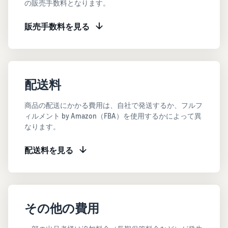
で紹介
の販売手数料となります。
すべてのサポート資
ム・
FBA在庫の費用見積
ブランド支援プログ
ロ
料を見る
もり
特典
ラム（Amazonブラン
グ
スタートダッシュ成
販売手数料を見る
ド登録）
イ
FBA在庫の保管・出荷費用
功パック
ン
シミュレーション
ブランドツールで継続的な
ブランド支援プログ
最初の１年間で約6倍の売
売上アップを支援
EC
ラム (Amazonブラン
上を目指す方法
登
に
ド登録)
録
関
法人向けに販売をす
ブランドツールで継続的な
配送料
新規出品者向け特典
す
る (Amazonビジネス)
売上アップを支援
最大787.5万円還元
る
ビジネス購買者向けに販売
商品の配送にかかる費用は、自社で発送するか、フルフ
お
を拡大
新規出品者向け特典
料金
ィルメント by Amazon（FBA）を使用するかによって異
役
Amazonブランド登録
最大787.5万円分の還元
なります。
シミ
(Brand Registry)
立
海外販売 (越境EC)
ュレ
ち
ブランド保護と構築をサポ
世界中のAmazonカスタマ
FBA新商品特典
ータ
配送料を見る
ート
情
ーに販売
FBA新規出品で特典・割引
ー
報
を提供
販売す
フルフィルメント by
Amazon 広告
る商品
Amazon(FBA)
スポンサー広告で認知度と
EC（eコマース）と
の詳細
JAPAN STORE プログ
配送・返品・カスタマーサ
は？
購入を促進
その他の費用
ラム
と配送
ービスを代行
ECの基礎知識と仕組みを解
費用を
日本発ブランドの海外販路
説
タイムセール
入力す
を支援