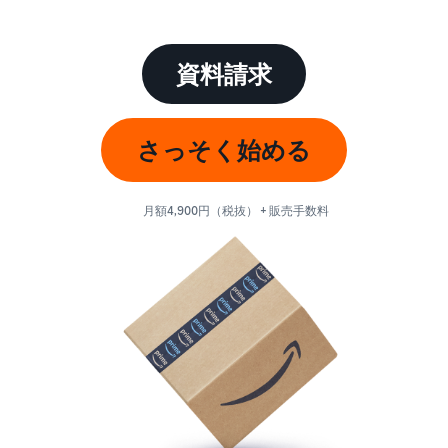
始
English
と
か
後
費
- US
ら
用
販
資料請求
中
ツー
業
売
文
ル・
務
ま
出品プランと基本手
特典
数料
-
効
で
さっそく始める
出品プランと基本手数料を
CN
率
確認
化
サ
出
出品用アカウントを
日
ポ
登録する
品
月額4,900円（税抜） + 販売手数料
カテゴリーごとの販
本
ー
に
Amazonによる配送代
売手数料
ト
行 (FBA)
語
役
セラーセントラルに
カテゴリーごとの販売手数
資
商品の保管・発送・返品対
立
ログインする
-
料を確認
料
応を代行
つ
JP
ツ
商品を登録する
FBA配送代行手数料
ー
出品者様による自社
サ
FBA配送代行手数料を確認
配送
ル
ポ
配送距離やコストに応じて
配送方法を決める
ー
費用の例
柔軟に対応
ト
セラーセントラル (販
各カテゴリごとの費用の例
売管理ツール)
資
を確認