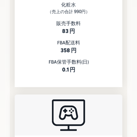
化粧水
（売上の合計 990円）
販売手数料
83 円
FBA配送料
358 円
FBA保管手数料(日)
0.1 円