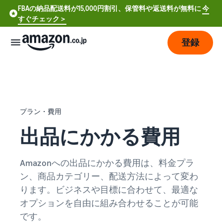
FBAの納品配送料が15,000円割引、保管料や返送料が無料に
今
すぐチェック＞
登録
販
売
の
始
プラン・費用
め
方
出品にかかる費用
費
ア
Amazonへの出品にかかる費用は、料金プラ
用
カ
ン、商品カテゴリー、配送方法によって変わ
ウ
ン
ります。ビジネスや目標に合わせて、最適な
販
プ
ト
オプションを自由に組み合わせることが可能
売
ラ
登
開
ン
です。
録