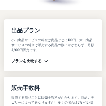
お客様を集める
マルチチャネルサー
出品、価格設定、注文管理
料
ビス (MFC)
まで商品管理や販売を行う
自社ECや他モールの注文も
その他の費用
ツール
資料請求
FBAで出荷
その他のオプションプログ
新
出品開始に役立つガイドブ
ラム費用を確認
Amazon出品アプリ
ックを提供
規
FBA在庫管理
スマホで出品・注文管理が
出品プラン
出
ツールを活用し、在庫量を
可能な無料Amazonセラー
品
Amazon出品大学
適正化
費
アプリ
小口出品サービスの料金は商品ごとに100円、大口出品
者
ビジネスの成功をサポート
用
サービスの料金は販売する商品の数にかかわらず、月額
様
する無料の学習プログラム
の
Amazon直営の越境物
4,900円固定です。
ブランド構築ツール
向
流
見
ブランド保護と構築をサポ
け
積
中国-日本間海上輸送サービ
販売事例
プランを比較する
ート
の
ス
も
Amazon出品者様の成功事
ガ
り
例を紹介
イ
販売
ド
販
商品登録のマニュア
配送方法別の費用比
支援
ル
売
販売手数料
較
プ
促
商品登録手順をステップご
Amazon出品サービス
FBAと自社配送の費用を比
日
ロ
概要
とに解説
進
本
販売する商品ごとに販売手数料がかかります。商品カテ
較
グ
語
Amazonの特徴から販売ま
ゴリーによって異なりますが、多くの場合は5%～15.4%
ラ