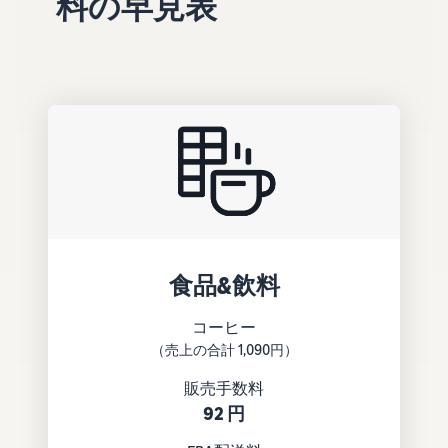
料の早見表
できる配送代行サ
う。ブ
ンドを登録する
ービスです。
ランド
と、さまざまな
ドロップシッピング
売上の
とは？
ブランド構築ツ
最大
ールと保護の特
外部配送を活用した販売形
787.5万
典を利用できま
態の説明
円分の
す。
還元し
在庫管理の最適化
ます。
在庫を効率よく管理する5
つのポイント
ブランド立ち上げ方
法は？
食品&飲料
ブランドの立ち上げステッ
プと事例紹介
コーヒー
（売上の合計 1,090円）
販売手数料
92 円