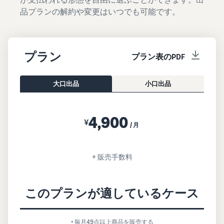
品プランの解約や変更はいつでも可能です。
プラン
プラン表のPDF
大口出品
小口出品
4,900
¥
/月
+ 販売手数料
このプランが適しているケース
• 毎月49点以上商品を販売する