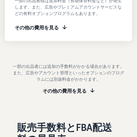
一部の出品者様は追加料金（長期保管料金など）が発生
タイムセールを活用した販
るだけ
します。また、広告やプレミアムアカウントサービスな
ネット販売について
売強化
で、さ
どの有料オプションプログラムもあります。
コンサルティングサ
まざま
ネット販売の基本ステップ
ービス
な配送
を紹介
その他の費用を見る
その他プログラムを
専任コンサルタントがビジ
方法の
見る
ネス拡大をサポート
新規
コスト
ネットショップ開業
出品
をすぐ
の始め方は？
者向
すべてのプログラム
に比較
ネットショップを構築のヒ
け特
を見る
できま
ントとコツを紹介
典
す。
一部の出品者には追加の手数料がかかる場合があります。
スター
また、広告やアカウント管理といったオプションのプログ
マーケットプレイス
トダッ
ラムには別途料金がかかります。
フルフィル
とは？
シュ成
メント by
マーケットプレイスの概念
功パッ
その他の費用を見る
Amazon(FBA)
からAmazonマーケットプ
クをお
レイスの販売方法紹介
商品を預けるだけ
得に始
Amazonブ
で、Amazonが注文
めるた
ランド登
受付から梱包・配
めに、
配送代行サービスと
録（Brand
送・返品対応まで
特典を
は？
Registry）
販売手数料とFBA配送
行い、手間を減ら
活用し
配送・返品・カスタマー対
Amazon Brand
して効率的に販売
ましょ
応を外注する方法
Registryにブラ