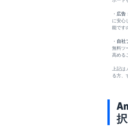
・
広告
に安心
能です
・
自社
無料ツ
高める
上記は
る方、
A
択