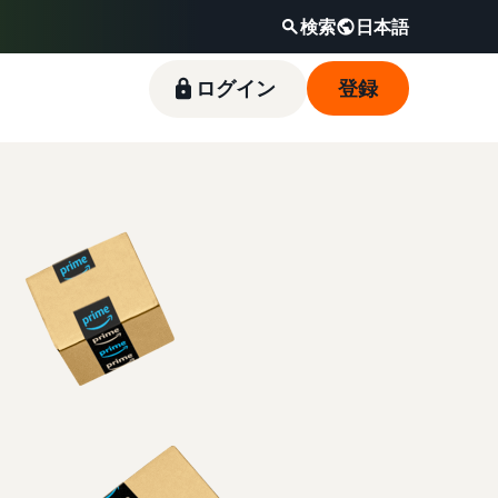
検索
日本語
ログイン
登録
新規出品者向け特典
料金シミュレーター
フルフィルメント by
Amazonブランド登録（Brand
Amazon出品ブログ
Amazon(FBA)
Registry）
スタートダッシュ成功パックをお得に始めるた
販売する商品の詳細と配送費用を入力するだけ
Amazon出品サービス公式が提供するネット販
めに、特典を活用しましょう。ブランド売上の
で、さまざまな配送方法のコストをすぐに比較
売・Amazon出品お役立ち情報（ブログ記事）
商品を預けるだけで、Amazonが注文受付から
Amazon Brand Registryにブランドを登録する
最大787.5万円分の還元します。
できます。
をテーマ別に一覧でご紹介します。
梱包・配送・返品対応まで行い、手間を減らし
と、さまざまなブランド構築ツールと保護の特
て効率的に販売できる配送代行サービスです。
典を利用できます。