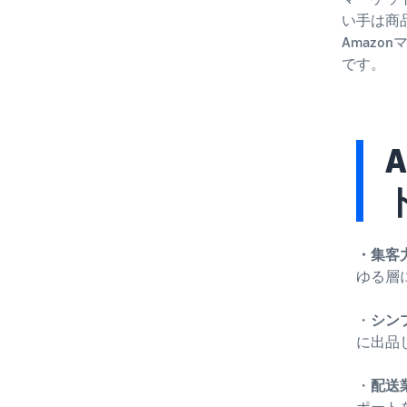
い手は商
Amaz
です。
・集客
ゆる層
・
シン
に出品
・
配送
ポート