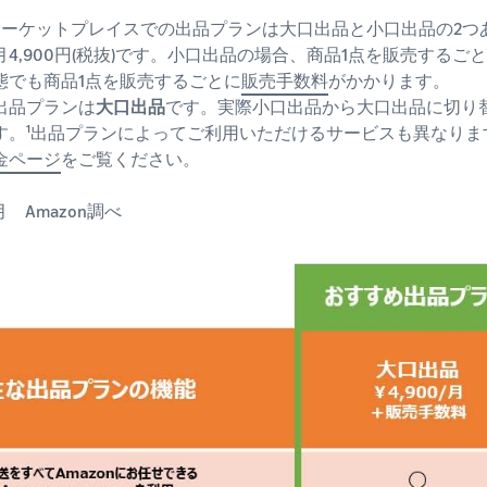
onマーケットプレイスでの出品プランは大口出品と小口出品の2
月4,900円(税抜)です。小口出品の場合、商品1点を販売するご
態でも商品1点を販売するごとに
販売手数料
がかかります。
出品プランは
大口出品
です。実際小口出品から大口出品に切り替
す。¹出品プランによってご利用いただけるサービスも異なり
金ページ
をご覧ください。
8月 Amazon調べ