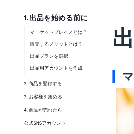
1. 出品を始める前に
マーケットプレイスとは？
販売するメリットとは？
出品プランを選択
出品用アカウントを作成
マ
2. 商品を登録する
商品のカテゴリー
3. お客様を集める
商品の詳細
お急ぎ便の提供
4. 商品が売れたら
詳細ページの作成
商品の広告
カスタマーレビューの収集
公式SNSアカウント
他の出品者に負けない価格設定
事業の拡大