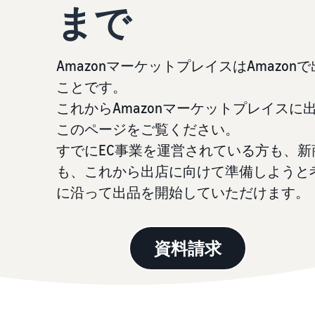
まで
お客様を集める
その他の費用
Amazon直営の越境物流
すべてのサポート資料を見る
その他のオプションプログラム費用を確認
中国-日本間海上輸送サービス
AmazonマーケットプレイスはAmazo
ことです。
質問に答えておすすめページを見つける
質問に答えておすすめページを見つける
よく
よく
これからAmazonマーケットプレイスに出
このページをご覧ください。
質問に答えておすすめページを見つける
質問に答えておすすめページを見つける
よく
よく
すでにEC事業を運営されている方も、
も、これから出店に向けて準備しようと
に沿って出品を開始していただけます。
資料請求
質問に答えておすすめページを見つける
よく