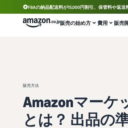
FBAの納品配送料が15,000円割引、保管料や返
販売の始め方
費用
販売
アカウント登録から販売まで
プランと費用
業務効率化
出品に役立つツール
サポート資料
出品用アカウントを登録する
出品プランと基本手数料
Amazonによる配送代行 (FBA)
セラーセントラル (販売管理ツール)
資料請求
出品プランと基本手数料を確認
商品の保管・発送・返品対応を代行
出品、価格設定、注文管理まで商品管理や販売を行うツ
出品開始に役立つガイドブックを提供
ール
セラーセントラルにログインする
カテゴリーごとの販売手数料
出品者様による自社配送
Amazon出品大学
Amazon出品アプリ
カテゴリーごとの販売手数料を確認
配送距離やコストに応じて柔軟に対応
ビジネスの成功をサポートする無料の学習プログラム
販売方法
スマホで出品・注文管理が可能な無料Amazonセラーア
商品を登録する
Amazonマー
プリ
FBA配送代行手数料
マルチチャネルサービス (MFC)
販売事例
FBA配送代行手数料を確認
自社ECや他モールの注文もFBAで出荷
Amazon出品者様の成功事例を紹介
ブランド構築ツール
配送方法を決める
とは？ 出品の
ブランド保護と構築をサポート
費用の例
FBA在庫管理
商品登録のマニュアル
各カテゴリごとの費用の例を確認
ツールを活用し、在庫量を適正化
商品登録手順をステップごとに解説