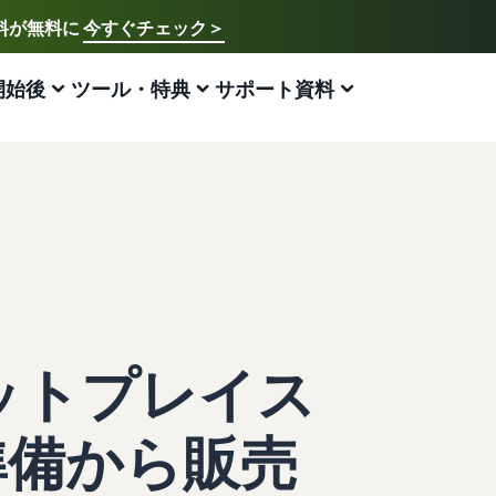
送料が無料に
今すぐチェック＞
ご希望の言語を選択してください
English - US
開始後
ツール・特典
サポート資料
アマゾン出品方法
FBA
中文 - CN
新規出品者様向けのガイド
費用の見積もり
販売促進
販売支援プログラム・特典
ECに関するお役立ち情報
日本語 - JP
Amazon出品サービス概要
配送方法別の費用比較
ブランド支援プログラム（Amazonブランド
ブランド支援プログラム (Amazonブランド
EC（eコマース）とは？
登録）
登録)
Amazonの特徴から販売まで紹介
FBAと自社配送の費用を比較
ECの基礎知識と仕組みを解説
ブランドツールで継続的な売上アップを支援
ブランドツールで継続的な売上アップを支援
スタートダッシュ成功パック
FBA在庫の費用見積もり
ネット販売について
法人向けに販売をする (Amazonビジネス)
新規出品者向け特典
最初の１年間で約6倍の売上を目指す方法
FBA在庫の保管・出荷費用シミュレーション
ネット販売の基本ステップを紹介
ビジネス購買者向けに販売を拡大
最大787.5万円分の還元
ケットプレイス
新規出品者向け特典
ネットショップ開業の始め方は？
海外販売 (越境EC)
FBA新商品特典
最大787.5万円還元
ネットショップを構築のヒントとコツを紹介
世界中のAmazonカスタマーに販売
FBA新規出品で特典・割引を提供
準備から販売
Amazonブランド登録(Brand Registry)
マーケットプレイスとは？
Amazon 広告
JAPAN STORE プログラム
ブランド保護と構築をサポート
マーケットプレイスの概念からAmazonマーケットプレ