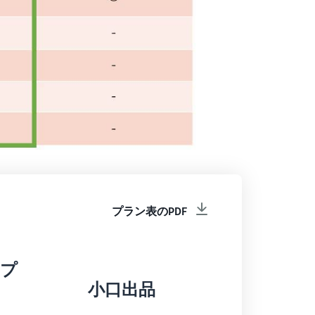
プラン表のPDF
めプ
小口出品