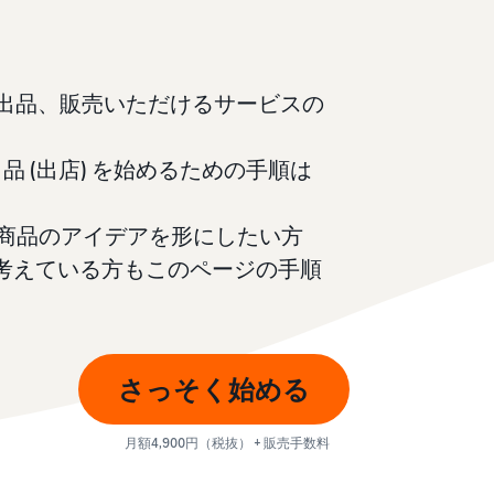
スポンサー広告で認知度と購入を促進
日本発ブランドの海外販路を支援
イスの販売方法紹介
フルフィルメント by Amazon(FBA)
タイムセール
コンサルティングサービス
配送代行サービスとは？
配送・返品・カスタマーサービスを代行
タイムセールを活用した販売強化
専任コンサルタントがビジネス拡大をサポート
配送・返品・カスタマー対応を外注する方法
nで出品、販売いただけるサービスの
その他プログラムを見る
すべてのプログラムを見る
ある質問（FAQ）
ある質問（FAQ）
ドロップシッピングとは？
品 (出店) を始めるための手順は
外部配送を活用した販売形態の説明
ある質問（FAQ）
ある質問（FAQ）
在庫管理の最適化
新商品のアイデアを形にしたい方
在庫を効率よく管理する5つのポイント
考えている方もこのページの手順
ブランド立ち上げ方法は？
ブランドの立ち上げステップと事例紹介
さっそく始める
ある質問（FAQ）
月額4,900円（税抜） + 販売手数料