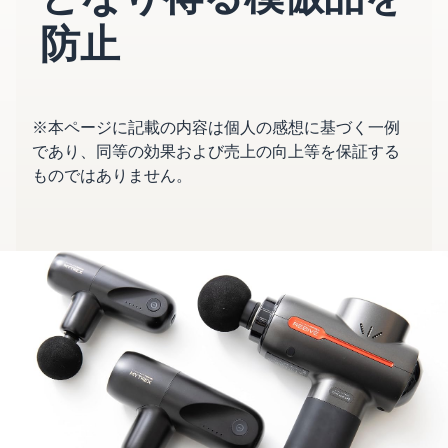
始
English
と
か
後
防止
費
- US
ら
用
販
中
ツー
業
売
文
ル・
務
ま
出品プランと基本手
特典
数料
※本ページに記載の内容は個人の感想に基づく一例
-
効
で
出品プランと基本手数料を
CN
率
であり、同等の効果および売上の向上等を保証する
確認
化
ものではありません。
サ
出
出品用アカウントを
日
ポ
登録する
品
カテゴリーごとの販
本
ー
に
Amazonによる配送代
売手数料
ト
行 (FBA)
語
役
セラーセントラルに
カテゴリーごとの販売手数
資
商品の保管・発送・返品対
立
ログインする
-
料を確認
料
応を代行
つ
JP
ツ
商品を登録する
FBA配送代行手数料
ー
出品者様による自社
サ
FBA配送代行手数料を確認
配送
ル
ポ
配送距離やコストに応じて
配送方法を決める
ー
費用の例
柔軟に対応
ト
セラーセントラル (販
各カテゴリごとの費用の例
売管理ツール)
資
を確認