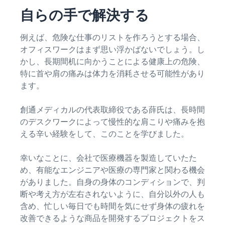
で紹介
すべてのサポート資
ム・
FBA在庫の費用見積
ブランド支援プログ
自らの手で解決する
ロ
料を見る
もり
特典
ラム（Amazonブラン
グ
スタートダッシュ成
ド登録）
イ
FBA在庫の保管・出荷費用
功パック
ン
例えば、危険な仕事のリストを作ろうとする場合、
シミュレーション
ブランドツールで継続的な
ブランド支援プログ
最初の１年間で約6倍の売
オフィスワークはまず思い浮かばないでしょう。し
売上アップを支援
EC
ラム (Amazonブラン
上を目指す方法
登
かし、長期間机に向かうことによる健康上の危険、
に
ド登録)
録
関
特に首や肩の痛みは体力を消耗させる可能性があり
法人向けに販売をす
ブランドツールで継続的な
新規出品者向け特典
す
る (Amazonビジネス)
ます。
売上アップを支援
最大787.5万円還元
る
ビジネス購買者向けに販売
お
を拡大
創通メディカルの代表取締役である薛氏は、長時間
新規出品者向け特典
料金
役
Amazonブランド登録
のデスクワークによって慢性的な肩こりや痛みを抱
最大787.5万円分の還元
シミ
(Brand Registry)
立
海外販売 (越境EC)
える辛い経験をして、このことを学びました。
ュレ
ち
ブランド保護と構築をサポ
世界中のAmazonカスタマ
FBA新商品特典
ータ
ート
情
ーに販売
幸いなことに、会社で医療機器を製造していたた
FBA新規出品で特典・割引
ー
報
を提供
め、有能なエンジニアや医療の専門家と関わる機会
販売す
フルフィルメント by
Amazon 広告
がありました。自身の身体のコンディションで、判
る商品
Amazon(FBA)
スポンサー広告で認知度と
EC（eコマース）と
の詳細
JAPAN STORE プログ
断や考え方が左右されないように、自分以外の人も
配送・返品・カスタマーサ
は？
購入を促進
ラム
と配送
ービスを代行
含め、忙しい毎日でも時間を気にせず身体の疲れを
ECの基礎知識と仕組みを解
費用を
日本発ブランドの海外販路
改善できるような商品を開発するプロジェクトをス
説
タイムセール
入力す
を支援