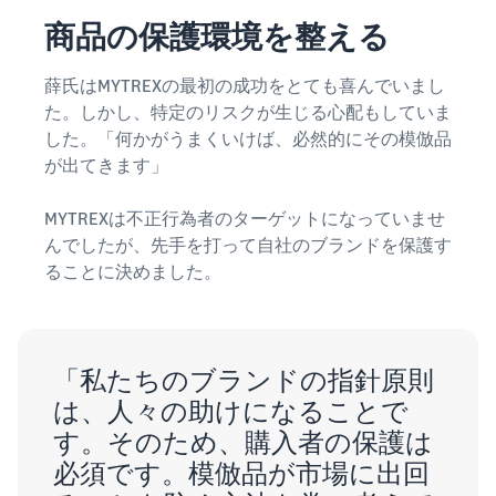
Amazon
商品の保護環境を整える
出品ブ
ログ
薛氏はMYTREXの最初の成功をとても喜んでいまし
Amazon出
た。しかし、特定のリスクが生じる心配もしていま
品サービス
公式が提供
した。「何かがうまくいけば、必然的にその模倣品
するネット
が出てきます」
販売・
Amazon出
MYTREXは不正行為者のターゲットになっていませ
品お役立ち
んでしたが、先手を打って自社のブランドを保護す
情報（ブロ
ることに決めました。
グ記事）を
テーマ別に
一覧でご紹
介します。
「私たちのブランドの指針原則
は、人々の助けになることで
す。そのため、購入者の保護は
必須です。模倣品が市場に出回