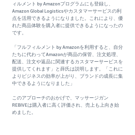
できる配送代行サ
う。ブ
ィルメント by Amazonプログラムにも登録し、
ンドを登録する
ービスです。
ランド
Amazon Global Logisticsやカスタマーサービスの利
と、さまざまな
ドロップシッピング
売上の
点を活用できるようになりました。これにより、優
とは？
ブランド構築ツ
最大
ールと保護の特
外部配送を活用した販売形
れた商品体験を購入者に提供できるようになったの
787.5万
典を利用できま
態の説明
です。
円分の
す。
還元し
在庫管理の最適化
「フルフィルメント by Amazonを利用すると、自分
ます。
在庫を効率よく管理する5
たちに代わってAmazonが商品の保管、注文処理、
つのポイント
配送、注文や返品に関連するカスタマーサービスを
提供してくれます」と薛氏は説明します。「これに
ブランド立ち上げ方
よりビジネスの効率が上がり、ブランドの成長に集
法は？
中できるようになりました」
ブランドの立ち上げステッ
プと事例紹介
このアプローチのおかげで、マッサージガン
REBIVEは購入者に高く評価され、売上も上向き始
めました。