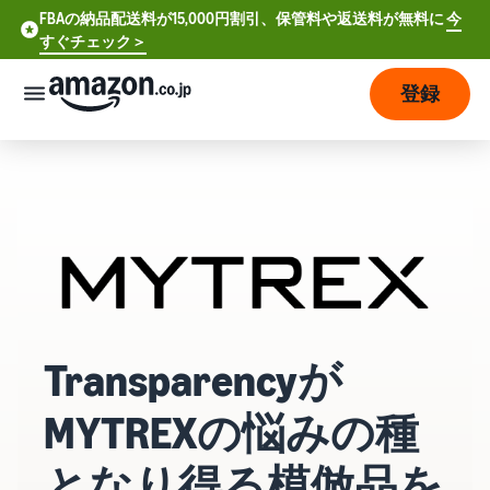
FBAの納品配送料が15,000円割引、保管料や返送料が無料に
今
FBAの納品配送料が15,000円割引、保管料や返送料が無料に
すぐチェック＞
今すぐチェック >
登録
さっそく始める
販
売
の
始
め
方
費
ア
用
Transparencyが
カ
ウ
ン
MYTREXの悩みの種
販
プ
ト
売
ラ
登
となり得る模倣品を
開
ン
録