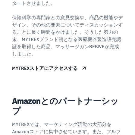
タートさせました。
タイムセールを活用した販
るだけ
ネット販売について
売強化
で、さ
コンサルティングサ
保険科学の専門家との意見交換や、商品の機能やデ
まざま
ネット販売の基本ステップ
ービス
ザイン、その他の要素についてディスカッションす
な配送
を紹介
その他プログラムを
専任コンサルタントがビジ
方法の
ることに長く時間をかけました。そうした努力の
見る
ネス拡大をサポート
新規
コスト
末、MYTREXブランド初となる医療機器製造販売認
ネットショップ開業
出品
をすぐ
の始め方は？
証を取得した商品、マッサージガンREBIVEが完成
者向
すべてのプログラム
に比較
ネットショップを構築のヒ
しました。
け特
を見る
できま
ントとコツを紹介
典
す。
MYTREXストアにアクセスする
スター
マーケットプレイス
トダッ
フルフィル
とは？
シュ成
メント by
マーケットプレイスの概念
功パッ
Amazon(FBA)
からAmazonマーケットプ
クをお
Amazonとのパートナーシッ
レイスの販売方法紹介
商品を預けるだけ
得に始
Amazonブ
で、Amazonが注文
めるた
ランド登
プ
受付から梱包・配
めに、
配送代行サービスと
録（Brand
送・返品対応まで
特典を
は？
Registry）
MYTREXでは、マーケティング活動の大部分を
行い、手間を減ら
活用し
配送・返品・カスタマー対
Amazon Brand
Amazonストアに集中させています。また、フルフ
して効率的に販売
ましょ
応を外注する方法
Registryにブラ