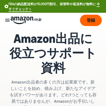
FBAの納品配送料が15,000円割引、保管料や返送料が無料に
今
すぐチェック＞
登録
サポート資料
Amazon出品に
販
売
の
役立つサポート
始
め
方
資料
費
ア
用
カ
Amazon出品者の多くの方は起業家です。新
ウ
しいことを始め、積み上げ、新たなアイデア
ン
販
プ
を試すパワーがあります。どれ1つとっても容
ト
売
ラ
登
易ではありませんが、Amazonがお手伝いし
開
ン
録