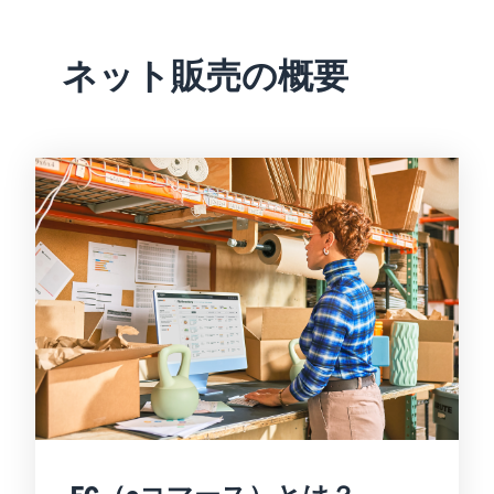
お客様を集める
マルチチャネルサー
出品、価格設定、注文管理
料
ビス (MFC)
まで商品管理や販売を行う
自社ECや他モールの注文も
その他の費用
ツール
ネット販売の概要
資料請求
FBAで出荷
その他のオプションプログ
新
出品開始に役立つガイドブ
ラム費用を確認
Amazon出品アプリ
ックを提供
規
FBA在庫管理
スマホで出品・注文管理が
出
ツールを活用し、在庫量を
可能な無料Amazonセラー
品
Amazon出品大学
適正化
費
アプリ
者
ビジネスの成功をサポート
用
様
する無料の学習プログラム
の
Amazon直営の越境物
ブランド構築ツール
向
流
見
ブランド保護と構築をサポ
け
積
中国-日本間海上輸送サービ
販売事例
ート
の
ス
も
Amazon出品者様の成功事
ガ
り
例を紹介
イ
販売
ド
販
商品登録のマニュア
配送方法別の費用比
支援
ル
売
較
プ
促
商品登録手順をステップご
Amazon出品サービス
FBAと自社配送の費用を比
日
ロ
概要
とに解説
進
本
較
グ
語
Amazonの特徴から販売ま
ラ