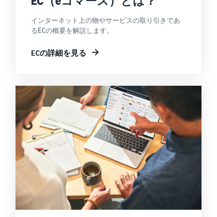
EC（eコマース）とは？
で紹介
すべてのサポート資
ム・
FBA在庫の費用見積
ブランド支援プログ
ロ
料を見る
もり
特典
ラム（Amazonブラン
グ
インターネット上の物やサービスの取り引きであ
スタートダッシュ成
ド登録）
イ
FBA在庫の保管・出荷費用
るECの概要を解説します。
功パック
ン
シミュレーション
ブランドツールで継続的な
ブランド支援プログ
最初の１年間で約6倍の売
売上アップを支援
EC
ECの詳細を見る
ラム (Amazonブラン
上を目指す方法
登
に
ド登録)
録
関
法人向けに販売をす
ブランドツールで継続的な
新規出品者向け特典
す
る (Amazonビジネス)
売上アップを支援
最大787.5万円還元
る
ビジネス購買者向けに販売
お
を拡大
新規出品者向け特典
料金
役
Amazonブランド登録
最大787.5万円分の還元
シミ
(Brand Registry)
立
海外販売 (越境EC)
ュレ
ち
ブランド保護と構築をサポ
世界中のAmazonカスタマ
FBA新商品特典
ータ
ート
情
ーに販売
FBA新規出品で特典・割引
ー
報
を提供
販売す
フルフィルメント by
Amazon 広告
る商品
Amazon(FBA)
スポンサー広告で認知度と
EC（eコマース）と
の詳細
JAPAN STORE プログ
配送・返品・カスタマーサ
は？
購入を促進
ラム
と配送
ービスを代行
ECの基礎知識と仕組みを解
費用を
日本発ブランドの海外販路
説
タイムセール
入力す
を支援