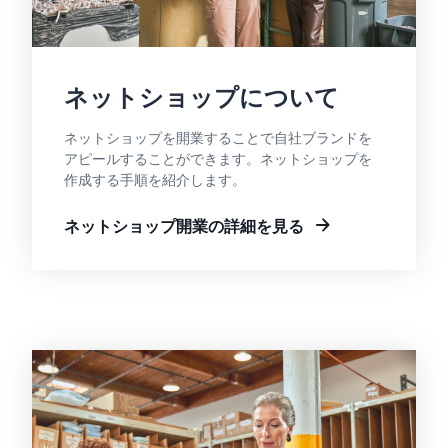
できる配送代行サ
う。ブ
ンドを登録する
ービスです。
ランド
と、さまざまな
ドロップシッピング
売上の
とは？
ブランド構築ツ
最大
ールと保護の特
外部配送を活用した販売形
ネットショップについて
787.5万
典を利用できま
態の説明
円分の
す。
還元し
ネットショップを開業することで自社ブランドを
在庫管理の最適化
ます。
アピールすることができます。ネットショップを
在庫を効率よく管理する5
作成する手順を紹介します。
つのポイント
ネットショップ開業の詳細を見る
ブランド立ち上げ方
法は？
ブランドの立ち上げステッ
プと事例紹介