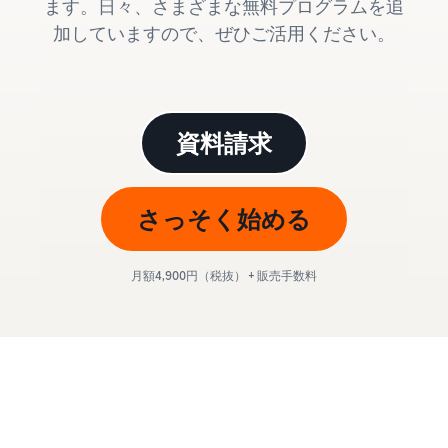
ます。日々、さまざまな無料プログラムを追
始
English
と
か
後
費
- US
加していますので、ぜひご活用ください。
ら
用
販
中
ツー
業
売
文
ル・
務
ま
出品プランと基本手
特典
数料
-
効
で
資料請求
出品プランと基本手数料を
CN
率
確認
化
サ
出
出品用アカウントを
日
ポ
登録する
品
さっそく始める
カテゴリーごとの販
本
ー
に
Amazonによる配送代
売手数料
ト
行 (FBA)
語
役
セラーセントラルに
カテゴリーごとの販売手数
資
商品の保管・発送・返品対
立
ログインする
-
月額4,900円（税抜） + 販売手数料
料を確認
料
応を代行
つ
JP
ツ
商品を登録する
FBA配送代行手数料
ー
出品者様による自社
サ
FBA配送代行手数料を確認
配送
ル
ポ
配送距離やコストに応じて
配送方法を決める
ー
費用の例
柔軟に対応
ト
セラーセントラル (販
各カテゴリごとの費用の例
売管理ツール)
資
を確認