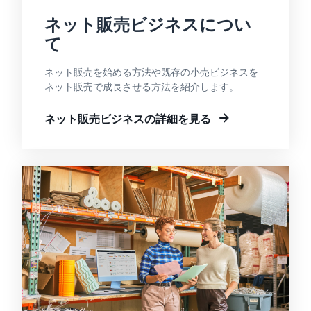
タイムセールを活用した販
るだけ
ネット販売ビジネスについ
ネット販売について
売強化
で、さ
コンサルティングサ
て
まざま
ネット販売の基本ステップ
ービス
な配送
を紹介
その他プログラムを
専任コンサルタントがビジ
方法の
ネット販売を始める方法や既存の小売ビジネスを
見る
ネス拡大をサポート
新規
コスト
ネット販売で成長させる方法を紹介します。
ネットショップ開業
出品
をすぐ
の始め方は？
者向
すべてのプログラム
に比較
ネット販売ビジネスの詳細を見る
ネットショップを構築のヒ
け特
を見る
できま
ントとコツを紹介
典
す。
スター
マーケットプレイス
トダッ
フルフィル
とは？
シュ成
メント by
マーケットプレイスの概念
功パッ
Amazon(FBA)
からAmazonマーケットプ
クをお
レイスの販売方法紹介
商品を預けるだけ
得に始
Amazonブ
で、Amazonが注文
めるた
ランド登
受付から梱包・配
めに、
配送代行サービスと
録（Brand
送・返品対応まで
特典を
は？
Registry）
行い、手間を減ら
活用し
配送・返品・カスタマー対
Amazon Brand
して効率的に販売
ましょ
応を外注する方法
Registryにブラ