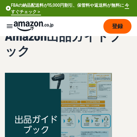
FBAの納品配送料が15,000円割引、保管料や返送料が無料に
今
すぐチェック＞
登録
Amazon出品ガイドブ
販
ック
売
の
始
め
方
費
ア
用
カ
ウ
ン
販
プ
ト
売
ラ
登
開
ン
録