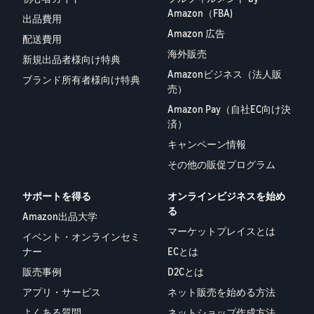
Amazon（FBA)
タイムセールを活用した販
るだけ
出品費用
ネット販売について
売強化
で、さ
Amazon 広告
コンサルティングサ
配送費用
まざま
ネット販売の基本ステップ
ービス
海外販売
な配送
を紹介
新規出品者様向け特典
その他プログラムを
専任コンサルタントがビジ
方法の
Amazonビジネス（法人販
見る
ネス拡大をサポート
新規
ブランド所有者様向け特典
コスト
売）
ネットショップ開業
出品
をすぐ
の始め方は？
Amazon Pay（自社EC向け決
者向
すべてのプログラム
に比較
ネットショップを構築のヒ
済）
け特
を見る
できま
ントとコツを紹介
典
キャンペーン情報
す。
スター
その他の販促プログラム
マーケットプレイス
トダッ
フルフィル
とは？
シュ成
サポートを得る
オンラインビジネスを始め
メント by
マーケットプレイスの概念
功パッ
る
Amazon(FBA)
からAmazonマーケットプ
Amazon出品大学
クをお
レイスの販売方法紹介
マーケットプレイスとは
商品を預けるだけ
得に始
Amazonブ
イベント・オンラインセミ
で、Amazonが注文
めるた
ランド登
ナー
ECとは
受付から梱包・配
めに、
配送代行サービスと
録（Brand
販売事例
D2Cとは
送・返品対応まで
特典を
は？
Registry）
行い、手間を減ら
活用し
アプリ・サービス
ネット販売を始める方法
配送・返品・カスタマー対
Amazon Brand
して効率的に販売
ましょ
応を外注する方法
よくある質問
ネットショップ作成方法
Registryにブラ