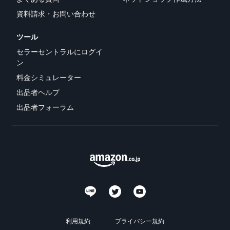
できる配送代行サ
う。ブ
ンドを登録する
資料請求・お問い合わせ
ービスです。
ランド
と、さまざまな
ドロップシッピング
売上の
とは？
ブランド構築ツ
ツール
最大
ールと保護の特
外部配送を活用した販売形
787.5万
セラーセントラルにログイ
典を利用できま
態の説明
円分の
ン
す。
還元し
料金シミュレーター
在庫管理の最適化
ます。
在庫を効率よく管理する5
出品者ヘルプ
つのポイント
出品者フォーラム
ブランド立ち上げ方
法は？
ブランドの立ち上げステッ
プと事例紹介
利用規約
プライバシー規約