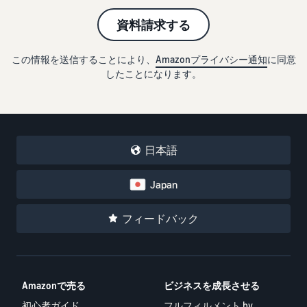
で紹介
すべてのサポート資
ム・
FBA在庫の費用見積
ブランド支援プログ
ロ
料を見る
もり
特典
資料請求する
ラム（Amazonブラン
グ
スタートダッシュ成
ド登録）
イ
FBA在庫の保管・出荷費用
功パック
ン
シミュレーション
ブランドツールで継続的な
この情報を送信することにより、
Amazonプライバシー通知
に同意
ブランド支援プログ
最初の１年間で約6倍の売
売上アップを支援
EC
したことになります。
ラム (Amazonブラン
上を目指す方法
登
に
ド登録)
録
関
法人向けに販売をす
ブランドツールで継続的な
新規出品者向け特典
す
る (Amazonビジネス)
売上アップを支援
最大787.5万円還元
る
ビジネス購買者向けに販売
お
を拡大
日本語
新規出品者向け特典
料金
役
Amazonブランド登録
最大787.5万円分の還元
シミ
(Brand Registry)
立
海外販売 (越境EC)
Japan
ュレ
ち
ブランド保護と構築をサポ
世界中のAmazonカスタマ
FBA新商品特典
ータ
ート
情
ーに販売
FBA新規出品で特典・割引
ー
フィードバック
報
を提供
販売す
フルフィルメント by
Amazon 広告
る商品
Amazon(FBA)
スポンサー広告で認知度と
EC（eコマース）と
の詳細
JAPAN STORE プログ
配送・返品・カスタマーサ
は？
購入を促進
ラム
と配送
ービスを代行
Amazonで売る
ビジネスを成長させる
ECの基礎知識と仕組みを解
費用を
日本発ブランドの海外販路
説
タイムセール
初心者ガイド
フルフィルメント by
入力す
を支援