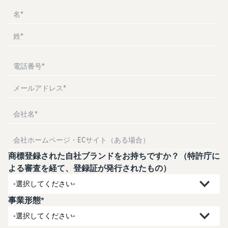
お客様を集める
マルチチャネルサー
出品、価格設定、注文管理
料
ビス (MFC)
まで商品管理や販売を行う
自社ECや他モールの注文も
その他の費用
ツール
資料請求
FBAで出荷
その他のオプションプログ
新
出品開始に役立つガイドブ
ラム費用を確認
Amazon出品アプリ
ックを提供
規
FBA在庫管理
スマホで出品・注文管理が
出
ツールを活用し、在庫量を
可能な無料Amazonセラー
品
Amazon出品大学
適正化
費
アプリ
者
ビジネスの成功をサポート
用
様
する無料の学習プログラム
の
Amazon直営の越境物
ブランド構築ツール
向
流
見
ブランド保護と構築をサポ
け
積
中国-日本間海上輸送サービ
販売事例
ート
の
ス
も
Amazon出品者様の成功事
ガ
り
例を紹介
商標登録された自社ブランドをお持ちですか？（特許庁に
イ
販売
よる審査を経て、登録証が発行されたもの）
ド
販
商品登録のマニュア
配送方法別の費用比
支援
ル
売
較
プ
促
商品登録手順をステップご
Amazon出品サービス
FBAと自社配送の費用を比
事業形態*
日
ロ
概要
とに解説
進
本
較
グ
語
Amazonの特徴から販売ま
ラ