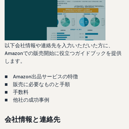
始
English
と
か
後
費
- US
ら
用
販
中
ツー
業
売
文
ル・
務
ま
出品プランと基本手
特典
数料
-
効
で
出品プランと基本手数料を
CN
率
以下会社情報や連絡先を入力いただいた方に、
確認
化
サ
Amazonでの販売開始に役立つガイドブックを提供
出
出品用アカウントを
日
ポ
登録する
品
します。
カテゴリーごとの販
本
ー
に
Amazonによる配送代
売手数料
ト
行 (FBA)
語
役
セラーセントラルに
カテゴリーごとの販売手数
■ Amazon出品サービスの特徴
資
商品の保管・発送・返品対
立
ログインする
-
料を確認
■ 販売に必要なものと手順
料
応を代行
つ
JP
ツ
■ 手数料
商品を登録する
FBA配送代行手数料
ー
出品者様による自社
■ 他社の成功事例
サ
FBA配送代行手数料を確認
配送
ル
ポ
配送距離やコストに応じて
配送方法を決める
ー
費用の例
柔軟に対応
会社情報と連絡先
ト
セラーセントラル (販
各カテゴリごとの費用の例
売管理ツール)
資
を確認