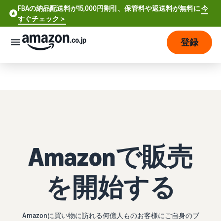
FBAの納品配送料が15,000円割引、保管料や返送料が無料に
今
FBAの納品配送料が15,000円割引、保管料や返送料が無料に
すぐチェック＞
今すぐチェック >
登録
さっそく始める
販
売
の
始
め
方
Amazonで販売
費
ア
用
カ
ウ
を開始する
ン
販
プ
ト
売
ラ
登
開
ン
Amazonに買い物に訪れる何億人ものお客様にご自身のブ
録