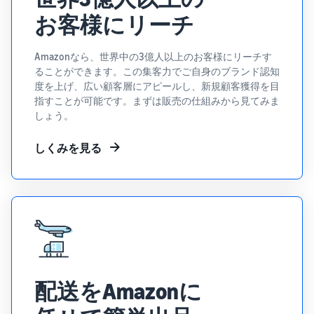
で紹介
すべてのサポート資
ム・
FBA在庫の費用見積
ブランド支援プログ
ロ
お客様にリーチ
料を見る
もり
特典
ラム（Amazonブラン
グ
スタートダッシュ成
ド登録）
イ
FBA在庫の保管・出荷費用
功パック
ン
シミュレーション
ブランドツールで継続的な
Amazonなら、世界中の3億人以上のお客様にリーチす
ブランド支援プログ
最初の１年間で約6倍の売
売上アップを支援
EC
ることができます。この集客力でご自身のブランド認知
ラム (Amazonブラン
上を目指す方法
登
に
度を上げ、広い顧客層にアピールし、新規顧客獲得を目
ド登録)
録
関
指すことが可能です。まずは販売の仕組みから見てみま
法人向けに販売をす
ブランドツールで継続的な
新規出品者向け特典
しょう。
す
る (Amazonビジネス)
売上アップを支援
最大787.5万円還元
る
ビジネス購買者向けに販売
お
を拡大
しくみを見る
新規出品者向け特典
料金
役
Amazonブランド登録
最大787.5万円分の還元
シミ
(Brand Registry)
立
海外販売 (越境EC)
ュレ
ち
ブランド保護と構築をサポ
世界中のAmazonカスタマ
FBA新商品特典
ータ
ート
情
ーに販売
FBA新規出品で特典・割引
ー
報
を提供
販売す
フルフィルメント by
Amazon 広告
る商品
Amazon(FBA)
スポンサー広告で認知度と
EC（eコマース）と
の詳細
JAPAN STORE プログ
配送・返品・カスタマーサ
は？
購入を促進
ラム
配送をAmazonに
と配送
ービスを代行
ECの基礎知識と仕組みを解
費用を
日本発ブランドの海外販路
説
タイムセール
入力す
を支援