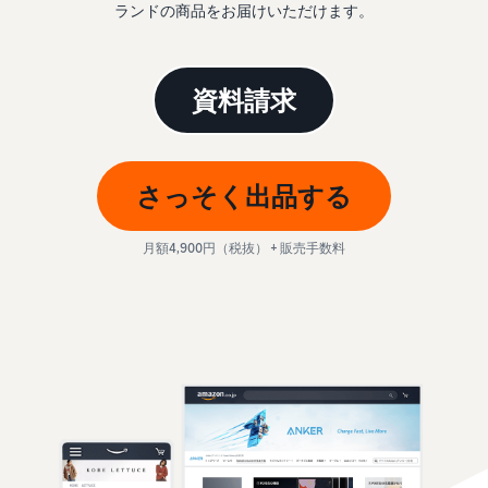
始
English
と
ランドの商品をお届けいただけます。
か
後
費
- US
ら
用
販
中
ツー
業
売
資料請求
文
ル・
務
ま
出品プランと基本手
特典
数料
-
効
で
出品プランと基本手数料を
CN
率
確認
化
さっそく出品する
サ
出
出品用アカウントを
日
ポ
登録する
品
カテゴリーごとの販
本
ー
に
Amazonによる配送代
月額4,900円（税抜） + 販売手数料
売手数料
ト
行 (FBA)
語
役
セラーセントラルに
カテゴリーごとの販売手数
資
商品の保管・発送・返品対
立
ログインする
-
料を確認
料
応を代行
つ
JP
ツ
商品を登録する
FBA配送代行手数料
ー
出品者様による自社
サ
FBA配送代行手数料を確認
配送
ル
ポ
配送距離やコストに応じて
配送方法を決める
ー
費用の例
柔軟に対応
ト
セラーセントラル (販
各カテゴリごとの費用の例
売管理ツール)
資
を確認