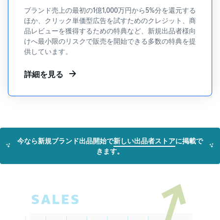
できる配送代行サ
う。ブ
ンドを登録する
ブランド売上の最初の1億1,000万円から5%分を還元する
ービスです。
ランド
と、さまざまな
ドロップシッピング
ほか、クリック単価型広告を試すためのクレジット、商
売上の
とは？
ブランド構築ツ
品レビューを獲得するための特典など、新規出品者様向
最大
ールと保護の特
外部配送を活用した販売形
けへ最小限のリスクで販売を開始できる多数の特典を提
787.5万
典を利用できま
態の説明
供しています。
円分の
す。
還元し
詳細を見る
在庫管理の最適化
ます。
在庫を効率よく管理する5
つのポイント
ブランド立ち上げ方
法は？
今なら新規ブランド出品開始で
新しい出品者ストア
に掲載で
ブランドの立ち上げステッ
きます。
プと事例紹介