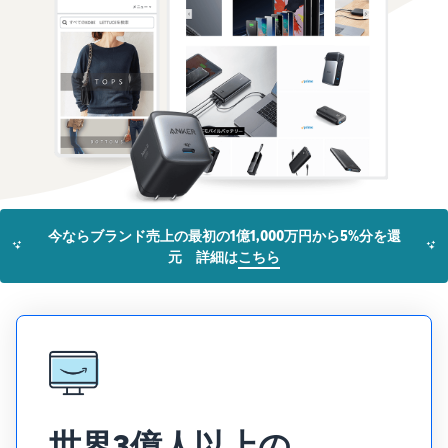
お客様を集める
マルチチャネルサー
出品、価格設定、注文管理
料
ビス (MFC)
まで商品管理や販売を行う
自社ECや他モールの注文も
その他の費用
ツール
資料請求
FBAで出荷
その他のオプションプログ
新
出品開始に役立つガイドブ
ラム費用を確認
Amazon出品アプリ
ックを提供
規
FBA在庫管理
スマホで出品・注文管理が
出
ツールを活用し、在庫量を
可能な無料Amazonセラー
品
Amazon出品大学
適正化
費
アプリ
者
ビジネスの成功をサポート
用
様
する無料の学習プログラム
の
Amazon直営の越境物
ブランド構築ツール
向
流
見
今ならブランド売上の最初の1億1,000万円から5%分を還
ブランド保護と構築をサポ
け
積
中国-日本間海上輸送サービ
販売事例
元 詳細は
こちら
ート
の
ス
も
Amazon出品者様の成功事
ガ
り
例を紹介
イ
販売
ド
販
商品登録のマニュア
配送方法別の費用比
支援
ル
売
較
プ
促
商品登録手順をステップご
Amazon出品サービス
FBAと自社配送の費用を比
日
ロ
概要
とに解説
進
本
較
グ
語
Amazonの特徴から販売ま
世界3億人以上の
ラ