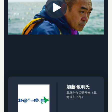
加藤 敏明氏
北国からの贈り物
（北
海道川上郡）