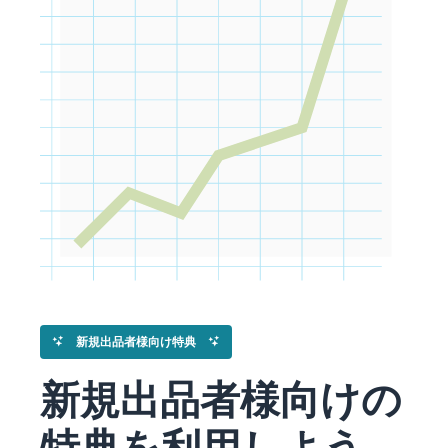
Amazon
出品ブ
ログ
Amazon出
品サービス
公式が提供
するネット
販売・
Amazon出
品お役立ち
情報（ブロ
グ記事）を
テーマ別に
一覧でご紹
介します。
新規出品者様向け特典
新規出品者様向けの
特典を利用しよう