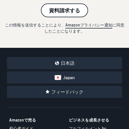
で紹介
すべてのサポート資
ム・
FBA在庫の費用見積
ブランド支援プログ
ロ
料を見る
もり
特典
資料請求する
ラム（Amazonブラン
グ
スタートダッシュ成
ド登録）
イ
FBA在庫の保管・出荷費用
功パック
ン
シミュレーション
ブランドツールで継続的な
この情報を送信することにより、
Amazonプライバシー通知
に同意
ブランド支援プログ
最初の１年間で約6倍の売
売上アップを支援
EC
したことになります。
ラム (Amazonブラン
上を目指す方法
登
に
ド登録)
録
関
法人向けに販売をす
ブランドツールで継続的な
新規出品者向け特典
す
る (Amazonビジネス)
売上アップを支援
最大787.5万円還元
る
ビジネス購買者向けに販売
お
を拡大
日本語
新規出品者向け特典
料金
役
Amazonブランド登録
最大787.5万円分の還元
シミ
(Brand Registry)
立
海外販売 (越境EC)
Japan
ュレ
ち
ブランド保護と構築をサポ
世界中のAmazonカスタマ
FBA新商品特典
ータ
ート
情
ーに販売
FBA新規出品で特典・割引
ー
フィードバック
報
を提供
販売す
フルフィルメント by
Amazon 広告
る商品
Amazon(FBA)
スポンサー広告で認知度と
EC（eコマース）と
の詳細
JAPAN STORE プログ
配送・返品・カスタマーサ
は？
購入を促進
ラム
と配送
ービスを代行
Amazonで売る
ビジネスを成長させる
ECの基礎知識と仕組みを解
費用を
日本発ブランドの海外販路
説
タイムセール
初心者ガイド
フルフィルメント by
入力す
を支援