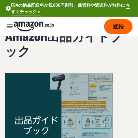
FBAの納品配送料が15,000円割引、保管料や返送料が無料に
今
すぐチェック＞
登録
Amazon出品ガイドブ
販
ック
売
の
始
め
方
費
ア
用
カ
ウ
ン
販
プ
ト
売
ラ
登
開
ン
録