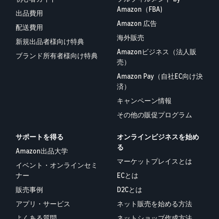
Amazon（FBA)
タイムセールを活用した販
るだけ
出品費用
ネット販売について
売強化
で、さ
Amazon 広告
コンサルティングサ
配送費用
まざま
ネット販売の基本ステップ
ービス
海外販売
な配送
を紹介
新規出品者様向け特典
その他プログラムを
専任コンサルタントがビジ
方法の
Amazonビジネス（法人販
見る
ネス拡大をサポート
新規
ブランド所有者様向け特典
コスト
売）
ネットショップ開業
出品
をすぐ
の始め方は？
Amazon Pay（自社EC向け決
者向
すべてのプログラム
に比較
ネットショップを構築のヒ
済）
け特
を見る
できま
ントとコツを紹介
典
キャンペーン情報
す。
スター
その他の販促プログラム
マーケットプレイス
トダッ
フルフィル
とは？
シュ成
サポートを得る
オンラインビジネスを始め
メント by
マーケットプレイスの概念
功パッ
る
Amazon(FBA)
からAmazonマーケットプ
Amazon出品大学
クをお
レイスの販売方法紹介
マーケットプレイスとは
商品を預けるだけ
得に始
Amazonブ
イベント・オンラインセミ
で、Amazonが注文
めるた
ランド登
ナー
ECとは
受付から梱包・配
めに、
配送代行サービスと
録（Brand
販売事例
D2Cとは
送・返品対応まで
特典を
は？
Registry）
行い、手間を減ら
活用し
アプリ・サービス
ネット販売を始める方法
配送・返品・カスタマー対
Amazon Brand
して効率的に販売
ましょ
応を外注する方法
よくある質問
ネットショップ作成方法
Registryにブラ