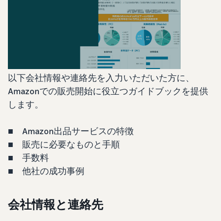
始
English
と
か
後
費
- US
ら
用
販
中
ツー
業
売
文
ル・
務
ま
出品プランと基本手
特典
数料
-
効
で
出品プランと基本手数料を
CN
率
以下会社情報や連絡先を入力いただいた方に、
確認
化
サ
Amazonでの販売開始に役立つガイドブックを提供
出
出品用アカウントを
日
ポ
登録する
品
します。
カテゴリーごとの販
本
ー
に
Amazonによる配送代
売手数料
ト
行 (FBA)
語
役
セラーセントラルに
カテゴリーごとの販売手数
■ Amazon出品サービスの特徴
資
商品の保管・発送・返品対
立
ログインする
-
料を確認
■ 販売に必要なものと手順
料
応を代行
つ
JP
ツ
■ 手数料
商品を登録する
FBA配送代行手数料
ー
出品者様による自社
■ 他社の成功事例
サ
FBA配送代行手数料を確認
配送
ル
ポ
配送距離やコストに応じて
配送方法を決める
ー
費用の例
柔軟に対応
会社情報と連絡先
ト
セラーセントラル (販
各カテゴリごとの費用の例
売管理ツール)
資
を確認