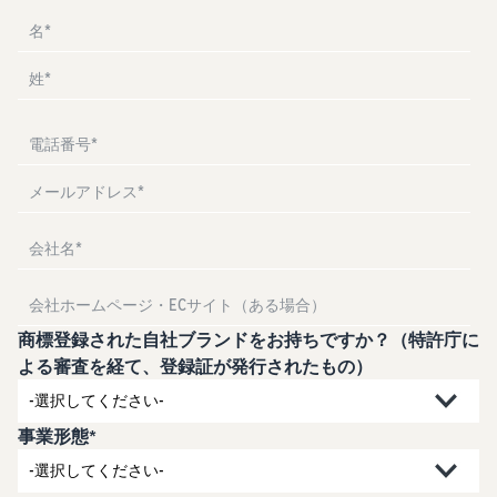
お客様を集める
マルチチャネルサー
出品、価格設定、注文管理
料
ビス (MFC)
まで商品管理や販売を行う
自社ECや他モールの注文も
その他の費用
ツール
資料請求
FBAで出荷
その他のオプションプログ
新
出品開始に役立つガイドブ
ラム費用を確認
Amazon出品アプリ
ックを提供
規
FBA在庫管理
スマホで出品・注文管理が
出
ツールを活用し、在庫量を
可能な無料Amazonセラー
品
Amazon出品大学
適正化
費
アプリ
者
ビジネスの成功をサポート
用
様
する無料の学習プログラム
の
Amazon直営の越境物
ブランド構築ツール
向
流
見
ブランド保護と構築をサポ
け
積
中国-日本間海上輸送サービ
販売事例
ート
の
ス
も
Amazon出品者様の成功事
ガ
り
例を紹介
商標登録された自社ブランドをお持ちですか？（特許庁に
イ
販売
よる審査を経て、登録証が発行されたもの）
ド
販
商品登録のマニュア
配送方法別の費用比
支援
ル
売
較
プ
促
商品登録手順をステップご
Amazon出品サービス
FBAと自社配送の費用を比
事業形態*
日
ロ
概要
とに解説
進
本
較
グ
語
Amazonの特徴から販売ま
ラ