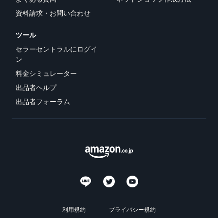
できる配送代行サ
う。ブ
ンドを登録する
資料請求・お問い合わせ
ービスです。
ランド
と、さまざまな
ドロップシッピング
売上の
とは？
ブランド構築ツ
ツール
最大
ールと保護の特
外部配送を活用した販売形
787.5万
セラーセントラルにログイ
典を利用できま
態の説明
円分の
ン
す。
還元し
料金シミュレーター
在庫管理の最適化
ます。
在庫を効率よく管理する5
出品者ヘルプ
つのポイント
出品者フォーラム
ブランド立ち上げ方
法は？
ブランドの立ち上げステッ
プと事例紹介
利用規約
プライバシー規約