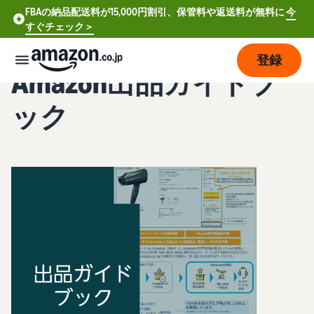
FBAの納品配送料が15,000円割引、保管料や返送料が無料に
今
すぐチェック＞
登録
Amazon出品ガイドブ
販
ック
売
の
始
め
方
費
ア
用
カ
ウ
ン
販
プ
ト
売
ラ
登
開
ン
録