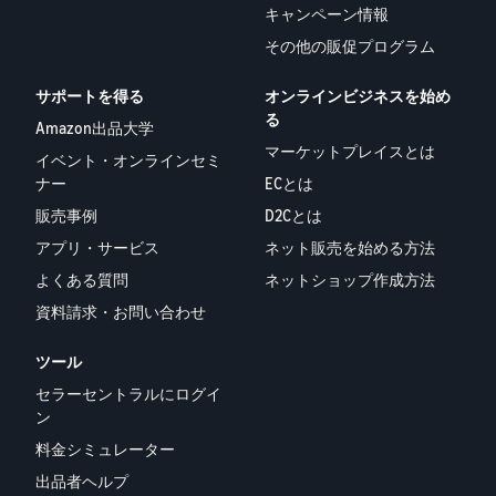
キャンペーン情報
タイムセールを活用した販
るだけ
ネット販売について
売強化
で、さ
その他の販促プログラム
コンサルティングサ
まざま
ネット販売の基本ステップ
ービス
な配送
を紹介
サポートを得る
オンラインビジネスを始め
その他プログラムを
専任コンサルタントがビジ
方法の
る
見る
ネス拡大をサポート
新規
Amazon出品大学
コスト
ネットショップ開業
出品
マーケットプレイスとは
イベント・オンラインセミ
をすぐ
の始め方は？
者向
すべてのプログラム
ナー
ECとは
に比較
ネットショップを構築のヒ
け特
を見る
できま
販売事例
D2Cとは
ントとコツを紹介
典
す。
アプリ・サービス
ネット販売を始める方法
スター
マーケットプレイス
トダッ
よくある質問
ネットショップ作成方法
フルフィル
とは？
シュ成
資料請求・お問い合わせ
メント by
マーケットプレイスの概念
功パッ
Amazon(FBA)
からAmazonマーケットプ
クをお
ツール
レイスの販売方法紹介
商品を預けるだけ
得に始
Amazonブ
で、Amazonが注文
めるた
ランド登
セラーセントラルにログイ
受付から梱包・配
めに、
配送代行サービスと
ン
録（Brand
送・返品対応まで
特典を
は？
Registry）
料金シミュレーター
行い、手間を減ら
活用し
配送・返品・カスタマー対
Amazon Brand
出品者ヘルプ
して効率的に販売
ましょ
応を外注する方法
Registryにブラ