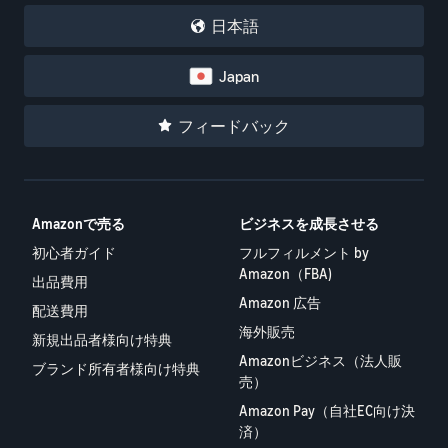
で紹介
すべてのサポート資
ム・
FBA在庫の費用見積
ブランド支援プログ
ロ
日本語
料を見る
もり
特典
ラム（Amazonブラン
グ
スタートダッシュ成
ド登録）
イ
FBA在庫の保管・出荷費用
功パック
ン
Japan
シミュレーション
ブランドツールで継続的な
ブランド支援プログ
最初の１年間で約6倍の売
売上アップを支援
EC
ラム (Amazonブラン
上を目指す方法
登
に
フィードバック
ド登録)
録
関
法人向けに販売をす
ブランドツールで継続的な
新規出品者向け特典
す
る (Amazonビジネス)
売上アップを支援
最大787.5万円還元
る
ビジネス購買者向けに販売
お
を拡大
新規出品者向け特典
Amazonで売る
ビジネスを成長させる
料金
役
Amazonブランド登録
最大787.5万円分の還元
シミ
初心者ガイド
フルフィルメント by
(Brand Registry)
立
海外販売 (越境EC)
ュレ
Amazon（FBA)
ち
ブランド保護と構築をサポ
世界中のAmazonカスタマ
出品費用
FBA新商品特典
ータ
ート
情
ーに販売
Amazon 広告
配送費用
FBA新規出品で特典・割引
ー
報
海外販売
を提供
新規出品者様向け特典
販売す
フルフィルメント by
Amazon 広告
Amazonビジネス（法人販
る商品
Amazon(FBA)
ブランド所有者様向け特典
スポンサー広告で認知度と
EC（eコマース）と
売）
の詳細
JAPAN STORE プログ
配送・返品・カスタマーサ
は？
購入を促進
ラム
と配送
ービスを代行
Amazon Pay（自社EC向け決
ECの基礎知識と仕組みを解
費用を
日本発ブランドの海外販路
済）
説
タイムセール
入力す
を支援