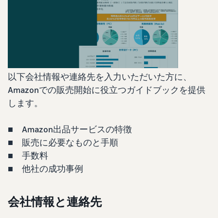
始
English
と
か
後
費
- US
ら
用
販
中
ツー
業
売
文
ル・
務
ま
出品プランと基本手
特典
数料
-
効
で
出品プランと基本手数料を
CN
率
以下会社情報や連絡先を入力いただいた方に、
確認
化
サ
Amazonでの販売開始に役立つガイドブックを提供
出
出品用アカウントを
日
ポ
登録する
品
します。
カテゴリーごとの販
本
ー
に
Amazonによる配送代
売手数料
ト
行 (FBA)
語
役
セラーセントラルに
カテゴリーごとの販売手数
■ Amazon出品サービスの特徴
資
商品の保管・発送・返品対
立
ログインする
-
料を確認
■ 販売に必要なものと手順
料
応を代行
つ
JP
ツ
■ 手数料
商品を登録する
FBA配送代行手数料
ー
出品者様による自社
■ 他社の成功事例
サ
FBA配送代行手数料を確認
配送
ル
ポ
配送距離やコストに応じて
配送方法を決める
ー
費用の例
柔軟に対応
会社情報と連絡先
ト
セラーセントラル (販
各カテゴリごとの費用の例
売管理ツール)
資
を確認