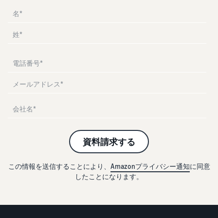
お客様を集める
マルチチャネルサー
出品、価格設定、注文管理
料
ビス (MFC)
まで商品管理や販売を行う
自社ECや他モールの注文も
その他の費用
ツール
資料請求
FBAで出荷
その他のオプションプログ
新
出品開始に役立つガイドブ
ラム費用を確認
Amazon出品アプリ
ックを提供
規
FBA在庫管理
スマホで出品・注文管理が
出
ツールを活用し、在庫量を
可能な無料Amazonセラー
品
Amazon出品大学
適正化
費
アプリ
者
ビジネスの成功をサポート
用
様
する無料の学習プログラム
の
Amazon直営の越境物
ブランド構築ツール
向
流
見
ブランド保護と構築をサポ
け
積
中国-日本間海上輸送サービ
販売事例
ート
の
ス
も
Amazon出品者様の成功事
ガ
資料請求する
り
例を紹介
イ
販売
ド
販
この情報を送信することにより、
Amazonプライバシー通知
に同意
商品登録のマニュア
配送方法別の費用比
支援
したことになります。
ル
売
較
プ
促
商品登録手順をステップご
Amazon出品サービス
FBAと自社配送の費用を比
日
ロ
概要
とに解説
進
本
較
グ
語
Amazonの特徴から販売ま
ラ