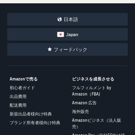
タイムセールを活用した販
るだけ
ネット販売について
売強化
で、さ
コンサルティングサ
まざま
ネット販売の基本ステップ
日本語
ービス
な配送
を紹介
その他プログラムを
専任コンサルタントがビジ
方法の
見る
ネス拡大をサポート
新規
Japan
コスト
ネットショップ開業
出品
をすぐ
の始め方は？
者向
すべてのプログラム
フィードバック
に比較
ネットショップを構築のヒ
け特
を見る
できま
ントとコツを紹介
典
す。
スター
マーケットプレイス
トダッ
フルフィル
Amazonで売る
ビジネスを成長させる
とは？
シュ成
メント by
マーケットプレイスの概念
功パッ
初心者ガイド
フルフィルメント by
Amazon(FBA)
からAmazonマーケットプ
クをお
Amazon（FBA)
出品費用
レイスの販売方法紹介
商品を預けるだけ
得に始
Amazonブ
Amazon 広告
配送費用
で、Amazonが注文
めるた
ランド登
海外販売
受付から梱包・配
めに、
配送代行サービスと
録（Brand
新規出品者様向け特典
送・返品対応まで
特典を
は？
Amazonビジネス（法人販
Registry）
ブランド所有者様向け特典
行い、手間を減ら
活用し
配送・返品・カスタマー対
売）
Amazon Brand
して効率的に販売
ましょ
応を外注する方法
Registryにブラ