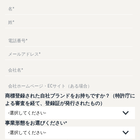
お客様を集める
マルチチャネルサー
出品、価格設定、注文管理
料
ビス (MFC)
まで商品管理や販売を行う
自社ECや他モールの注文も
その他の費用
ツール
資料請求
FBAで出荷
その他のオプションプログ
新
出品開始に役立つガイドブ
ラム費用を確認
Amazon出品アプリ
ックを提供
規
FBA在庫管理
スマホで出品・注文管理が
出
ツールを活用し、在庫量を
可能な無料Amazonセラー
品
Amazon出品大学
適正化
費
アプリ
者
ビジネスの成功をサポート
用
様
する無料の学習プログラム
の
Amazon直営の越境物
ブランド構築ツール
向
流
見
ブランド保護と構築をサポ
け
積
中国-日本間海上輸送サービ
販売事例
ート
の
ス
も
Amazon出品者様の成功事
ガ
り
例を紹介
商標登録された自社ブランドをお持ちですか？（特許庁に
イ
販売
よる審査を経て、登録証が発行されたもの）
ド
販
商品登録のマニュア
配送方法別の費用比
支援
ル
売
較
プ
促
商品登録手順をステップご
Amazon出品サービス
FBAと自社配送の費用を比
事業形態をお選びください*
日
ロ
概要
とに解説
進
本
較
グ
語
Amazonの特徴から販売ま
ラ