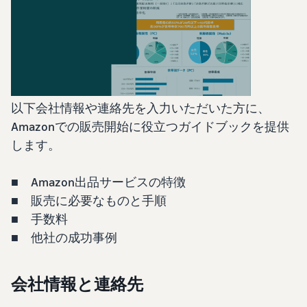
始
English
と
か
後
費
- US
ら
用
販
中
ツー
業
売
文
ル・
務
ま
出品プランと基本手
特典
数料
-
効
で
出品プランと基本手数料を
CN
率
以下会社情報や連絡先を入力いただいた方に、
確認
化
サ
Amazonでの販売開始に役立つガイドブックを提供
出
出品用アカウントを
日
ポ
登録する
品
します。
カテゴリーごとの販
本
ー
に
Amazonによる配送代
売手数料
ト
行 (FBA)
語
役
セラーセントラルに
カテゴリーごとの販売手数
■ Amazon出品サービスの特徴
資
商品の保管・発送・返品対
立
ログインする
-
料を確認
■ 販売に必要なものと手順
料
応を代行
つ
JP
ツ
■ 手数料
商品を登録する
FBA配送代行手数料
ー
出品者様による自社
■ 他社の成功事例
サ
FBA配送代行手数料を確認
配送
ル
ポ
配送距離やコストに応じて
配送方法を決める
ー
費用の例
柔軟に対応
会社情報と連絡先
ト
セラーセントラル (販
各カテゴリごとの費用の例
売管理ツール)
資
を確認