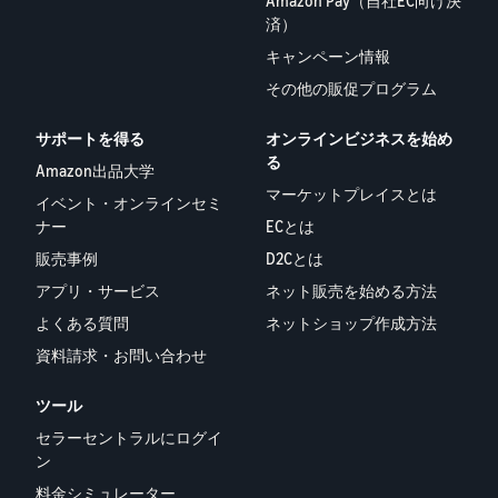
Amazon Pay（自社EC向け決
できる配送代行サ
う。ブ
ンドを登録する
済）
ービスです。
ランド
と、さまざまな
ドロップシッピング
キャンペーン情報
売上の
とは？
ブランド構築ツ
最大
その他の販促プログラム
ールと保護の特
外部配送を活用した販売形
787.5万
典を利用できま
態の説明
円分の
す。
サポートを得る
オンラインビジネスを始め
還元し
る
在庫管理の最適化
Amazon出品大学
ます。
マーケットプレイスとは
在庫を効率よく管理する5
イベント・オンラインセミ
つのポイント
ナー
ECとは
販売事例
D2Cとは
ブランド立ち上げ方
アプリ・サービス
ネット販売を始める方法
法は？
ブランドの立ち上げステッ
よくある質問
ネットショップ作成方法
プと事例紹介
資料請求・お問い合わせ
ツール
セラーセントラルにログイ
ン
料金シミュレーター