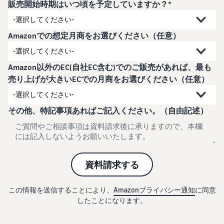
で紹介
販売開始時期はいつ頃を予定していますか？*
すべてのサポート資
ム・
FBA在庫の費用見積
ブランド支援プログ
ロ
料を見る
もり
特典
ラム（Amazonブラン
グ
スタートダッシュ成
ド登録）
イ
FBA在庫の保管・出荷費用
功パック
Amazonでの想定月商をお選びください（任意）
ン
シミュレーション
ブランドツールで継続的な
ブランド支援プログ
最初の１年間で約6倍の売
売上アップを支援
EC
ラム (Amazonブラン
上を目指す方法
登
に
ド登録)
録
Amazon以外のEC(自社EC含む)でのご販売があれば、最も
関
法人向けに販売をす
ブランドツールで継続的な
売り上げが大きいECでの月商をお選びください（任意）
新規出品者向け特典
す
る (Amazonビジネス)
売上アップを支援
最大787.5万円還元
る
ビジネス購買者向けに販売
お
を拡大
その他、特記事項あればご記入ください。（自由記述）
新規出品者向け特典
料金
役
Amazonブランド登録
最大787.5万円分の還元
シミ
(Brand Registry)
立
海外販売 (越境EC)
ュレ
ち
ブランド保護と構築をサポ
世界中のAmazonカスタマ
FBA新商品特典
ータ
ート
情
ーに販売
FBA新規出品で特典・割引
ー
報
資料請求する
を提供
販売す
フルフィルメント by
Amazon 広告
る商品
Amazon(FBA)
スポンサー広告で認知度と
EC（eコマース）と
この情報を送信することにより、
Amazonプライバシー通知
に同意
の詳細
JAPAN STORE プログ
配送・返品・カスタマーサ
は？
購入を促進
したことになります。
ラム
と配送
ービスを代行
ECの基礎知識と仕組みを解
費用を
日本発ブランドの海外販路
説
タイムセール
入力す
を支援