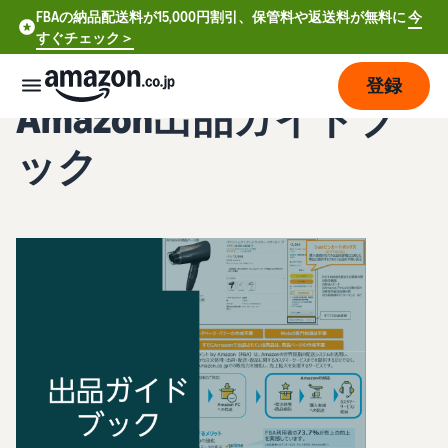
FBAの納品配送料が15,000円割引、保管料や返送料が無料に
今
すぐチェック＞
登録
Amazon出品ガイドブ
販
ック
売
の
始
め
方
費
ア
用
カ
ウ
ン
販
プ
ト
売
ラ
登
開
ン
録