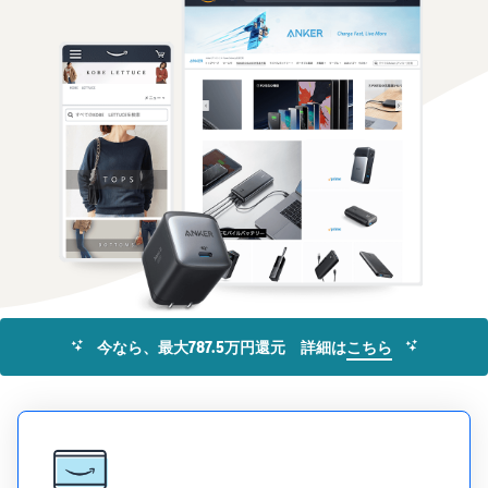
お客様を集める
マルチチャネルサー
出品、価格設定、注文管理
料
ビス (MFC)
まで商品管理や販売を行う
自社ECや他モールの注文も
その他の費用
ツール
資料請求
FBAで出荷
その他のオプションプログ
新
出品開始に役立つガイドブ
ラム費用を確認
Amazon出品アプリ
ックを提供
規
FBA在庫管理
スマホで出品・注文管理が
出
ツールを活用し、在庫量を
可能な無料Amazonセラー
品
Amazon出品大学
適正化
費
アプリ
者
ビジネスの成功をサポート
用
様
する無料の学習プログラム
の
Amazon直営の越境物
ブランド構築ツール
向
流
見
ブランド保護と構築をサポ
け
積
中国-日本間海上輸送サービ
販売事例
ート
の
ス
も
Amazon出品者様の成功事
ガ
り
例を紹介
イ
今なら、最大787.5万円還元 詳細は
こちら
販売
ド
販
商品登録のマニュア
配送方法別の費用比
支援
ル
売
較
プ
促
商品登録手順をステップご
Amazon出品サービス
FBAと自社配送の費用を比
日
ロ
概要
とに解説
進
本
較
グ
語
Amazonの特徴から販売ま
ラ