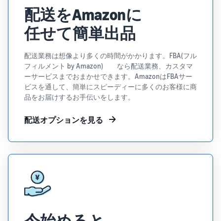
配送をAmazonに
タイムセールを活用した販
るだけ
ネット販売について
売強化
で、さ
コンサルティングサ
任せて簡単出品
まざま
ネット販売の基本ステップ
ービス
な配送
を紹介
その他プログラムを
専任コンサルタントがビジ
方法の
見る
ネス拡大をサポート
新規
配送業務は想像より多くの時間がかかります。FBA(フル
コスト
ネットショップ開業
フィルメント by Amazon) なら配送業務、カスタマ
出品
をすぐ
の始め方は？
ーサービスまでおまかせできます。AmazonはFBAサー
者向
すべてのプログラム
に比較
ネットショップを構築のヒ
ビスを通して、簡単にスピーディーに多くのお客様に商
け特
を見る
できま
ントとコツを紹介
品をお届けするお手伝いをします。
典
す。
スター
配送オプションを見る
マーケットプレイス
トダッ
フルフィル
とは？
シュ成
メント by
マーケットプレイスの概念
功パッ
Amazon(FBA)
からAmazonマーケットプ
クをお
レイスの販売方法紹介
商品を預けるだけ
得に始
Amazonブ
で、Amazonが注文
めるた
ランド登
受付から梱包・配
めに、
配送代行サービスと
録（Brand
送・返品対応まで
特典を
は？
Registry）
行い、手間を減ら
活用し
配送・返品・カスタマー対
Amazon Brand
して効率的に販売
ましょ
今始めると
応を外注する方法
Registryにブラ