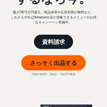
始
English
と
か
後
費
- US
ら
用
最大787.5万円還元、商品保管や広告利用が無料など。
販
これさえやればAmazon出品が攻略できるメニューがお得
中
ツー
業
売
なキャンペーン実施中。
文
ル・
務
ま
出品プランと基本手
特典
数料
-
効
で
出品プランと基本手数料を
CN
率
確認
資料請求
化
サ
出
出品用アカウントを
日
ポ
登録する
品
カテゴリーごとの販
本
ー
に
Amazonによる配送代
売手数料
ト
行 (FBA)
語
役
セラーセントラルに
さっそく出品する
カテゴリーごとの販売手数
資
商品の保管・発送・返品対
立
ログインする
-
料を確認
料
応を代行
つ
JP
月額4,900円（税抜） + 販売手数料
ツ
商品を登録する
FBA配送代行手数料
ー
出品者様による自社
サ
FBA配送代行手数料を確認
配送
ル
ポ
配送距離やコストに応じて
配送方法を決める
ー
費用の例
柔軟に対応
ト
セラーセントラル (販
各カテゴリごとの費用の例
売管理ツール)
資
を確認