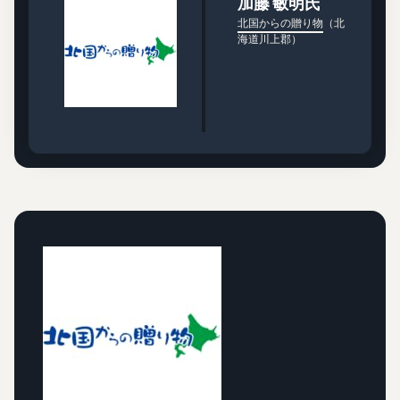
加藤 敏明氏
北国からの贈り物
（北
海道川上郡）