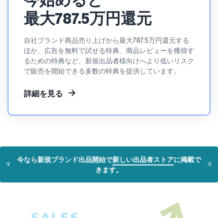
できる配送代行サ
う。ブ
ンドを登録する
最大787.5万円還元
ービスです。
ランド
と、さまざまな
ドロップシッピング
売上の
とは？
ブランド構築ツ
最大
ールと保護の特
自社ブランド商品売り上げから最大787.5万円還元する
外部配送を活用した販売形
787.5万
典を利用できま
ほか、広告を無料で試せる特典、商品レビューを獲得す
態の説明
円分の
す。
るための特典など、新規出品者様向けへより低いリスク
還元し
で販売を開始できる多数の特典を提供しています。
在庫管理の最適化
ます。
在庫を効率よく管理する5
詳細を見る
つのポイント
ブランド立ち上げ方
法は？
ブランドの立ち上げステッ
プと事例紹介
今なら新規ブランド出品開始で
新しい出品者ストア
に掲載で
きます。