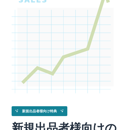
Amazon
出品ブ
ログ
Amazon出
品サービス
公式が提供
するネット
販売・
Amazon出
品お役立ち
情報（ブロ
グ記事）を
テーマ別に
一覧でご紹
介します。
新規出品者様向け特典
新規出品者様向けの