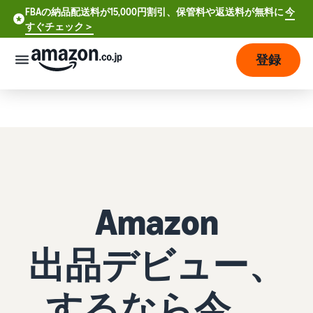
FBAの納品配送料が15,000円割引、保管料や返送料が無料に
今
FBAの納品配送料が15,000円割引、保管料や返送料が無料に
すぐチェック＞
今すぐチェック >
登録
さっそく始める
販
売
の
始
め
方
Amazon
費
ア
用
カ
ウ
出品デビュー、
ン
販
プ
ト
売
ラ
するなら今。
登
開
ン
録