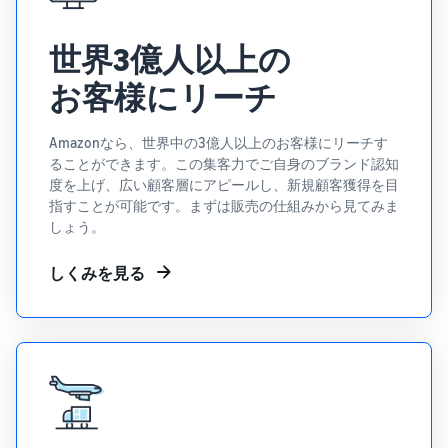
で紹介
すべてのサポート資
ム・
FBA在庫の費用見積
ブランド支援プログ
ロ
料を見る
もり
特典
ラム（Amazonブラン
グ
世界3億人以上の
スタートダッシュ成
ド登録）
イ
FBA在庫の保管・出荷費用
功パック
ン
シミュレーション
ブランドツールで継続的な
お客様にリーチ
ブランド支援プログ
最初の１年間で約6倍の売
売上アップを支援
EC
ラム (Amazonブラン
上を目指す方法
登
に
ド登録)
録
Amazonなら、世界中の3億人以上のお客様にリーチす
関
法人向けに販売をす
ブランドツールで継続的な
新規出品者向け特典
ることができます。この集客力でご自身のブランド認知
す
る (Amazonビジネス)
売上アップを支援
度を上げ、広い顧客層にアピールし、新規顧客獲得を目
最大787.5万円還元
る
ビジネス購買者向けに販売
指すことが可能です。まずは販売の仕組みから見てみま
お
を拡大
新規出品者向け特典
しょう。
料金
役
Amazonブランド登録
最大787.5万円分の還元
シミ
(Brand Registry)
立
海外販売 (越境EC)
しくみを見る
ュレ
ち
ブランド保護と構築をサポ
世界中のAmazonカスタマ
FBA新商品特典
ータ
ート
情
ーに販売
FBA新規出品で特典・割引
ー
報
を提供
販売す
フルフィルメント by
Amazon 広告
る商品
Amazon(FBA)
スポンサー広告で認知度と
EC（eコマース）と
の詳細
JAPAN STORE プログ
配送・返品・カスタマーサ
は？
購入を促進
ラム
と配送
ービスを代行
ECの基礎知識と仕組みを解
費用を
日本発ブランドの海外販路
説
タイムセール
入力す
を支援