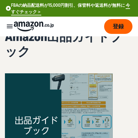
FBAの納品配送料が15,000円割引、保管料や返送料が無料に
今
すぐチェック＞
登録
Amazon出品ガイドブ
販
ック
売
の
始
め
方
費
ア
用
カ
ウ
ン
販
プ
ト
売
ラ
登
開
ン
録