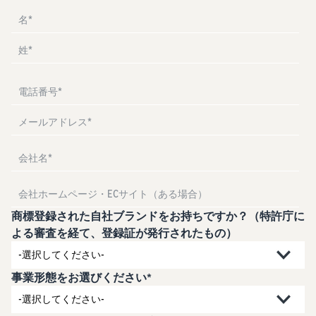
お客様を集める
マルチチャネルサー
出品、価格設定、注文管理
料
ビス (MFC)
まで商品管理や販売を行う
自社ECや他モールの注文も
その他の費用
ツール
資料請求
FBAで出荷
その他のオプションプログ
新
出品開始に役立つガイドブ
ラム費用を確認
Amazon出品アプリ
ックを提供
規
FBA在庫管理
スマホで出品・注文管理が
出
ツールを活用し、在庫量を
可能な無料Amazonセラー
品
Amazon出品大学
適正化
費
アプリ
者
ビジネスの成功をサポート
用
様
する無料の学習プログラム
の
Amazon直営の越境物
ブランド構築ツール
向
流
見
ブランド保護と構築をサポ
け
積
中国-日本間海上輸送サービ
販売事例
ート
の
ス
も
Amazon出品者様の成功事
ガ
り
例を紹介
商標登録された自社ブランドをお持ちですか？（特許庁に
イ
販売
よる審査を経て、登録証が発行されたもの）
ド
販
商品登録のマニュア
配送方法別の費用比
支援
ル
売
較
プ
促
商品登録手順をステップご
Amazon出品サービス
FBAと自社配送の費用を比
事業形態をお選びください*
日
ロ
概要
とに解説
進
本
較
グ
語
Amazonの特徴から販売ま
ラ