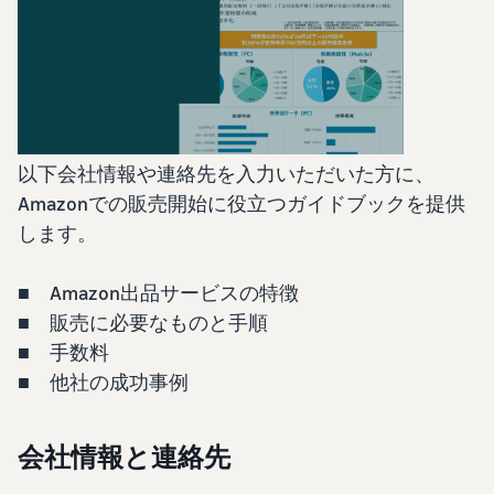
始
English
と
か
後
費
- US
ら
用
販
中
ツー
業
売
文
ル・
務
ま
出品プランと基本手
特典
数料
-
効
で
出品プランと基本手数料を
CN
率
以下会社情報や連絡先を入力いただいた方に、
確認
化
サ
Amazonでの販売開始に役立つガイドブックを提供
出
出品用アカウントを
日
ポ
登録する
品
します。
カテゴリーごとの販
本
ー
に
Amazonによる配送代
売手数料
ト
行 (FBA)
語
役
セラーセントラルに
カテゴリーごとの販売手数
■ Amazon出品サービスの特徴
資
商品の保管・発送・返品対
立
ログインする
-
料を確認
■ 販売に必要なものと手順
料
応を代行
つ
JP
ツ
■ 手数料
商品を登録する
FBA配送代行手数料
ー
出品者様による自社
■ 他社の成功事例
サ
FBA配送代行手数料を確認
配送
ル
ポ
配送距離やコストに応じて
配送方法を決める
ー
費用の例
柔軟に対応
会社情報と連絡先
ト
セラーセントラル (販
各カテゴリごとの費用の例
売管理ツール)
資
を確認