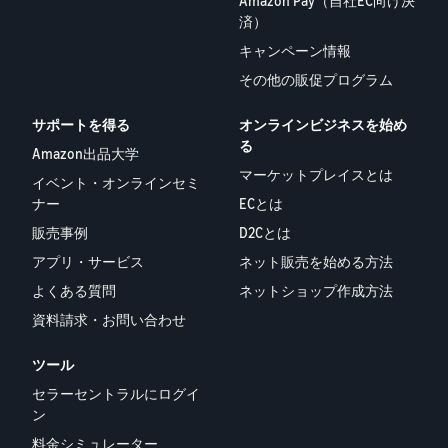
Amazon Pay（自社EC向け決
できる配送代行サ
う。ブ
ンドを登録する
済）
ービスです。
ランド
と、さまざまな
ドロップシッピング
キャンペーン情報
売上の
とは？
ブランド構築ツ
最大
その他の販促プログラム
ールと保護の特
外部配送を活用した販売形
787.5万
典を利用できま
態の説明
円分の
す。
サポートを得る
オンラインビジネスを始め
還元し
る
在庫管理の最適化
Amazon出品大学
ます。
マーケットプレイスとは
在庫を効率よく管理する5
イベント・オンラインセミ
つのポイント
ナー
ECとは
販売事例
D2Cとは
ブランド立ち上げ方
アプリ・サービス
ネット販売を始める方法
法は？
ブランドの立ち上げステッ
よくある質問
ネットショップ作成方法
プと事例紹介
資料請求・お問い合わせ
ツール
セラーセントラルにログイ
ン
料金シミュレーター