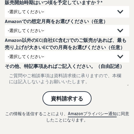
で紹介
販売開始時期はいつ頃を予定していますか？*
すべてのサポート資
ム・
FBA在庫の費用見積
ブランド支援プログ
ロ
料を見る
もり
特典
ラム（Amazonブラン
グ
スタートダッシュ成
ド登録）
イ
FBA在庫の保管・出荷費用
功パック
Amazonでの想定月商をお選びください（任意）
ン
シミュレーション
ブランドツールで継続的な
ブランド支援プログ
最初の１年間で約6倍の売
売上アップを支援
EC
ラム (Amazonブラン
上を目指す方法
登
に
ド登録)
録
Amazon以外のEC(自社EC含む)でのご販売があれば、最も
関
法人向けに販売をす
ブランドツールで継続的な
売り上げが大きいECでの月商をお選びください（任意）
新規出品者向け特典
す
る (Amazonビジネス)
売上アップを支援
最大787.5万円還元
る
ビジネス購買者向けに販売
お
を拡大
その他、特記事項あればご記入ください。（自由記述）
新規出品者向け特典
料金
役
Amazonブランド登録
最大787.5万円分の還元
シミ
(Brand Registry)
立
海外販売 (越境EC)
ュレ
ち
ブランド保護と構築をサポ
世界中のAmazonカスタマ
FBA新商品特典
ータ
ート
情
ーに販売
FBA新規出品で特典・割引
ー
報
資料請求する
を提供
販売す
フルフィルメント by
Amazon 広告
る商品
Amazon(FBA)
スポンサー広告で認知度と
EC（eコマース）と
この情報を送信することにより、
Amazonプライバシー通知
に同意
の詳細
JAPAN STORE プログ
配送・返品・カスタマーサ
は？
購入を促進
したことになります。
ラム
と配送
ービスを代行
ECの基礎知識と仕組みを解
費用を
日本発ブランドの海外販路
説
タイムセール
入力す
を支援