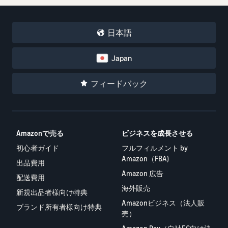
タイムセールを活用した販
るだけ
ネット販売について
売強化
で、さ
コンサルティングサ
まざま
ネット販売の基本ステップ
日本語
ービス
な配送
を紹介
その他プログラムを
専任コンサルタントがビジ
方法の
見る
ネス拡大をサポート
新規
Japan
コスト
ネットショップ開業
出品
をすぐ
の始め方は？
者向
すべてのプログラム
フィードバック
に比較
ネットショップを構築のヒ
け特
を見る
できま
ントとコツを紹介
典
す。
スター
マーケットプレイス
トダッ
フルフィル
Amazonで売る
ビジネスを成長させる
とは？
シュ成
メント by
マーケットプレイスの概念
功パッ
初心者ガイド
フルフィルメント by
Amazon(FBA)
からAmazonマーケットプ
クをお
Amazon（FBA)
出品費用
レイスの販売方法紹介
商品を預けるだけ
得に始
Amazonブ
Amazon 広告
配送費用
で、Amazonが注文
めるた
ランド登
海外販売
受付から梱包・配
めに、
配送代行サービスと
録（Brand
新規出品者様向け特典
送・返品対応まで
特典を
は？
Amazonビジネス（法人販
Registry）
ブランド所有者様向け特典
行い、手間を減ら
活用し
配送・返品・カスタマー対
売）
Amazon Brand
して効率的に販売
ましょ
応を外注する方法
Registryにブラ