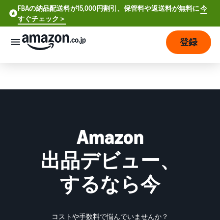
FBAの納品配送料が15,000円割引、保管料や返送料が無料に
今
FBAの納品配送料が15,000円割引、保管料や返送料が無料に
すぐチェック＞
今すぐチェック >
登録
さっそく始める
販
売
の
始
め
方
Amazon
費
出品デビュー、
ア
用
カ
ウ
するなら今
ン
販
プ
ト
売
ラ
登
開
ン
コストや手数料で悩んでいませんか？
録