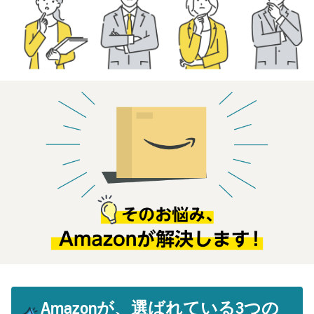
で紹介
すべてのサポート資
ム・
FBA在庫の費用見積
ブランド支援プログ
ロ
料を見る
もり
特典
ラム（Amazonブラン
グ
スタートダッシュ成
ド登録）
イ
FBA在庫の保管・出荷費用
功パック
ン
シミュレーション
ブランドツールで継続的な
ブランド支援プログ
最初の１年間で約6倍の売
売上アップを支援
EC
ラム (Amazonブラン
上を目指す方法
登
に
ド登録)
録
関
法人向けに販売をす
ブランドツールで継続的な
新規出品者向け特典
す
る (Amazonビジネス)
売上アップを支援
最大787.5万円還元
る
ビジネス購買者向けに販売
お
を拡大
新規出品者向け特典
料金
役
Amazonブランド登録
最大787.5万円分の還元
シミ
(Brand Registry)
立
海外販売 (越境EC)
ュレ
ち
ブランド保護と構築をサポ
世界中のAmazonカスタマ
FBA新商品特典
ータ
ート
情
ーに販売
FBA新規出品で特典・割引
ー
報
を提供
販売す
フルフィルメント by
Amazon 広告
る商品
Amazon(FBA)
スポンサー広告で認知度と
EC（eコマース）と
の詳細
JAPAN STORE プログ
配送・返品・カスタマーサ
は？
購入を促進
ラム
と配送
ービスを代行
ECの基礎知識と仕組みを解
費用を
日本発ブランドの海外販路
Amazonが、選ばれている3つの
説
タイムセール
入力す
を支援