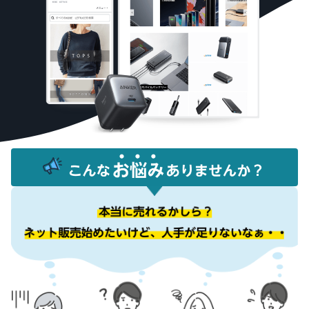
お客様を集める
マルチチャネルサー
出品、価格設定、注文管理
料
ビス (MFC)
まで商品管理や販売を行う
自社ECや他モールの注文も
その他の費用
ツール
資料請求
FBAで出荷
その他のオプションプログ
新
出品開始に役立つガイドブ
ラム費用を確認
Amazon出品アプリ
ックを提供
規
FBA在庫管理
スマホで出品・注文管理が
出
ツールを活用し、在庫量を
可能な無料Amazonセラー
品
Amazon出品大学
適正化
費
アプリ
者
ビジネスの成功をサポート
用
様
する無料の学習プログラム
の
Amazon直営の越境物
ブランド構築ツール
向
流
見
ブランド保護と構築をサポ
け
積
中国-日本間海上輸送サービ
販売事例
ート
の
ス
も
Amazon出品者様の成功事
ガ
り
例を紹介
イ
販売
ド
販
商品登録のマニュア
配送方法別の費用比
支援
ル
売
較
プ
促
商品登録手順をステップご
Amazon出品サービス
FBAと自社配送の費用を比
日
ロ
概要
とに解説
進
本
較
グ
語
Amazonの特徴から販売ま
ラ