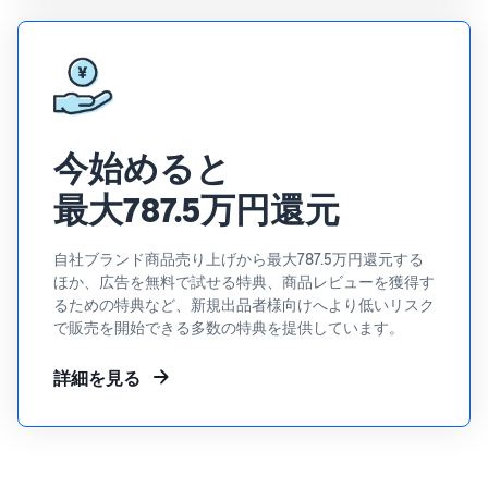
Amazon
出品ブ
ログ
Amazon出
品サービス
公式が提供
今始めると
するネット
販売・
最大787.5万円還元
Amazon出
品お役立ち
情報（ブロ
自社ブランド商品売り上げから最大787.5万円還元する
グ記事）を
ほか、広告を無料で試せる特典、商品レビューを獲得す
テーマ別に
るための特典など、新規出品者様向けへより低いリスク
一覧でご紹
で販売を開始できる多数の特典を提供しています。
介します。
詳細を見る