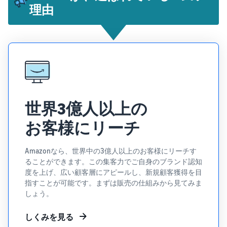
理由
タイムセールを活用した販
るだけ
ネット販売について
売強化
で、さ
コンサルティングサ
まざま
ネット販売の基本ステップ
ービス
な配送
を紹介
その他プログラムを
専任コンサルタントがビジ
方法の
見る
ネス拡大をサポート
新規
コスト
ネットショップ開業
出品
をすぐ
の始め方は？
者向
すべてのプログラム
に比較
ネットショップを構築のヒ
け特
を見る
できま
ントとコツを紹介
典
世界3億人以上の
す。
スター
お客様にリーチ
マーケットプレイス
トダッ
フルフィル
とは？
シュ成
メント by
マーケットプレイスの概念
功パッ
Amazonなら、世界中の3億人以上のお客様にリーチす
Amazon(FBA)
からAmazonマーケットプ
クをお
ることができます。この集客力でご自身のブランド認知
レイスの販売方法紹介
商品を預けるだけ
得に始
Amazonブ
度を上げ、広い顧客層にアピールし、新規顧客獲得を目
で、Amazonが注文
めるた
ランド登
指すことが可能です。まずは販売の仕組みから見てみま
受付から梱包・配
めに、
配送代行サービスと
録（Brand
しょう。
送・返品対応まで
特典を
は？
Registry）
行い、手間を減ら
活用し
配送・返品・カスタマー対
Amazon Brand
しくみを見る
して効率的に販売
ましょ
応を外注する方法
Registryにブラ