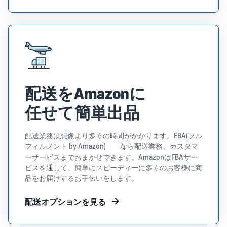
できる配送代行サ
う。ブ
ンドを登録する
ービスです。
ランド
と、さまざまな
ドロップシッピング
売上の
とは？
ブランド構築ツ
最大
ールと保護の特
外部配送を活用した販売形
787.5万
典を利用できま
態の説明
円分の
す。
還元し
在庫管理の最適化
ます。
配送をAmazonに
在庫を効率よく管理する5
つのポイント
任せて簡単出品
ブランド立ち上げ方
法は？
配送業務は想像より多くの時間がかかります。FBA(フル
ブランドの立ち上げステッ
フィルメント by Amazon) なら配送業務、カスタマ
プと事例紹介
ーサービスまでおまかせできます。AmazonはFBAサー
ビスを通して、簡単にスピーディーに多くのお客様に商
品をお届けするお手伝いをします。
配送オプションを見る