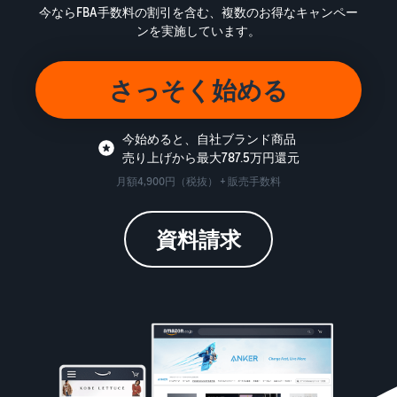
始
English
と
今ならFBA手数料の割引を含む、複数のお得なキャンペー
か
後
費
- US
ンを実施しています。
ら
用
販
中
ツー
業
売
さっそく始める
文
ル・
務
ま
出品プランと基本手
特典
数料
-
効
で
出品プランと基本手数料を
CN
率
今始めると、自社ブランド商品
確認
化
売り上げから最大787.5万円還元
サ
出
出品用アカウントを
日
ポ
登録する
品
月額4,900円（税抜） + 販売手数料
カテゴリーごとの販
本
ー
に
Amazonによる配送代
売手数料
ト
行 (FBA)
語
役
セラーセントラルに
カテゴリーごとの販売手数
資料請求
資
商品の保管・発送・返品対
立
ログインする
-
料を確認
料
応を代行
つ
JP
ツ
商品を登録する
FBA配送代行手数料
ー
出品者様による自社
サ
FBA配送代行手数料を確認
配送
ル
ポ
配送距離やコストに応じて
配送方法を決める
ー
費用の例
柔軟に対応
ト
セラーセントラル (販
各カテゴリごとの費用の例
売管理ツール)
資
を確認