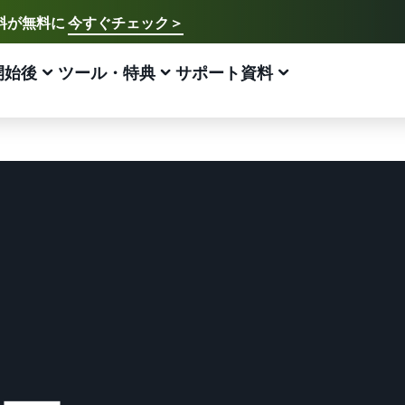
送料が無料に
今すぐチェック＞
に
今すぐチェック >
ご希望の言語を選択してください
English - US
開始後
ツール・特典
サポート資料
法
販促方法
プラン・費用
サポート資料
アマゾン出品方法
FBA
中文 - CN
新規出品者様向けのガイド
費用の見積もり
販売促進
販売支援プログラム・特典
ECに関するお役立ち情報
日本語 - JP
Amazon出品サービス概要
配送方法別の費用比較
ブランド支援プログラム（Amazonブランド
ブランド支援プログラム (Amazonブランド
EC（eコマース）とは？
登録）
登録)
Amazonの特徴から販売まで紹介
FBAと自社配送の費用を比較
ECの基礎知識と仕組みを解説
ブランドツールで継続的な売上アップを支援
ブランドツールで継続的な売上アップを支援
スタートダッシュ成功パック
FBA在庫の費用見積もり
ネット販売について
法人向けに販売をする (Amazonビジネス)
新規出品者向け特典
最初の１年間で約6倍の売上を目指す方法
FBA在庫の保管・出荷費用シミュレーション
ネット販売の基本ステップを紹介
ビジネス購買者向けに販売を拡大
最大787.5万円分の還元
新規出品者向け特典
ネットショップ開業の始め方は？
海外販売 (越境EC)
FBA新商品特典
最大787.5万円還元
ネットショップを構築のヒントとコツを紹介
世界中のAmazonカスタマーに販売
FBA新規出品で特典・割引を提供
Amazonブランド登録(Brand Registry)
マーケットプレイスとは？
Amazon 広告
JAPAN STORE プログラム
ブランド保護と構築をサポート
マーケットプレイスの概念からAmazonマーケットプレ