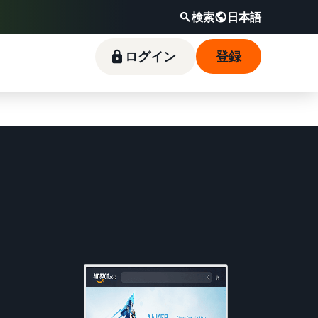
検索
日本語
日本語
セラーセントラルにログイン
ログイン
登録
さっそく始める
新規出品者向け特典
料金シミュレーター
フルフィルメント by
Amazonブランド登録（Brand
Amazon出品ブログ
Amazon(FBA)
Registry）
スタートダッシュ成功パックをお得に始めるた
販売する商品の詳細と配送費用を入力するだけ
Amazon出品サービス公式が提供するネット販
めに、特典を活用しましょう。ブランド売上の
で、さまざまな配送方法のコストをすぐに比較
売・Amazon出品お役立ち情報（ブログ記事）
商品を預けるだけで、Amazonが注文受付から
Amazon Brand Registryにブランドを登録する
最大787.5万円分の還元します。
できます。
をテーマ別に一覧でご紹介します。
梱包・配送・返品対応まで行い、手間を減らし
と、さまざまなブランド構築ツールと保護の特
て効率的に販売できる配送代行サービスです。
典を利用できます。