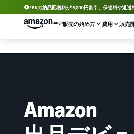
FBAの納品配送料が15,000円割引、保管料や返
FBAの納品配送料が15,000円割引、保管料や返送料が無料
販売の始め方
費用
販売
販売方法
配送方
アカウント登録から販売まで
プランと費用
業務効率化
出品に役立つツール
サポート資料
出品用アカウントを登録する
出品プランと基本手数料
Amazonによる配送代行 (FBA)
セラーセントラル (販売管理ツール)
資料請求
出品プランと基本手数料を確認
商品の保管・発送・返品対応を代行
出品、価格設定、注文管理まで商品管理や販売を行うツ
出品開始に役立つガイドブックを提供
ール
セラーセントラルにログインする
カテゴリーごとの販売手数料
出品者様による自社配送
Amazon出品大学
Amazon出品アプリ
カテゴリーごとの販売手数料を確認
配送距離やコストに応じて柔軟に対応
ビジネスの成功をサポートする無料の学習プログラム
スマホで出品・注文管理が可能な無料Amazonセラーア
商品を登録する
Amazon
プリ
FBA配送代行手数料
マルチチャネルサービス (MFC)
販売事例
FBA配送代行手数料を確認
自社ECや他モールの注文もFBAで出荷
Amazon出品者様の成功事例を紹介
ブランド構築ツール
配送方法を決める
ブランド保護と構築をサポート
費用の例
FBA在庫管理
商品登録のマニュアル
各カテゴリごとの費用の例を確認
ツールを活用し、在庫量を適正化
商品登録手順をステップごとに解説