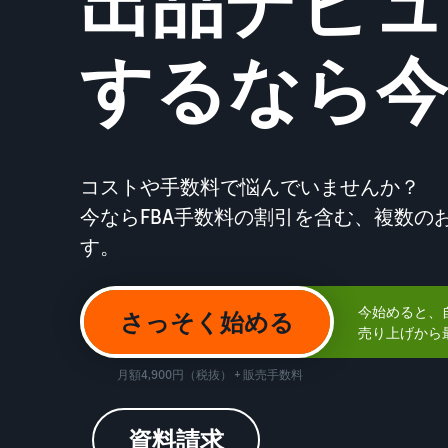
出品デビュ
お客様を集める
その他の費用
Amazon直営の越境物流
すべてのサポート資料を見る
するなら今
その他のオプションプログラム費用を確認
中国-日本間海上輸送サービス
質問に答えておすすめページを見つける
質問に答えておすすめページを見つける
よく
よく
コストや手数料で悩んでいませんか？
質問に答えておすすめページを見つける
質問に答えておすすめページを見つける
よく
よく
今ならFBA手数料の割引を含む、複数の
す。
今始めると、
さっそく始める
売り上げから最
質問に答えておすすめページを見つける
よく
月額4,900円（税抜） + 販売手数料
資料請求