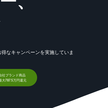
ー、
スポンサー広告で認知度と購入を促進
日本発ブランドの海外販路を支援
イスの販売方法紹介
フルフィルメント by Amazon(FBA)
タイムセール
コンサルティングサービス
配送代行サービスとは？
配送・返品・カスタマーサービスを代行
タイムセールを活用した販売強化
専任コンサルタントがビジネス拡大をサポート
配送・返品・カスタマー対応を外注する方法
その他プログラムを見る
すべてのプログラムを見る
ある質問（FAQ）
ある質問（FAQ）
ドロップシッピングとは？
外部配送を活用した販売形態の説明
ある質問（FAQ）
ある質問（FAQ）
在庫管理の最適化
お得なキャンペーンを実施していま
在庫を効率よく管理する5つのポイント
ブランド立ち上げ方法は？
ブランドの立ち上げステップと事例紹介
自社ブランド商品
大787.5万円還元
ある質問（FAQ）